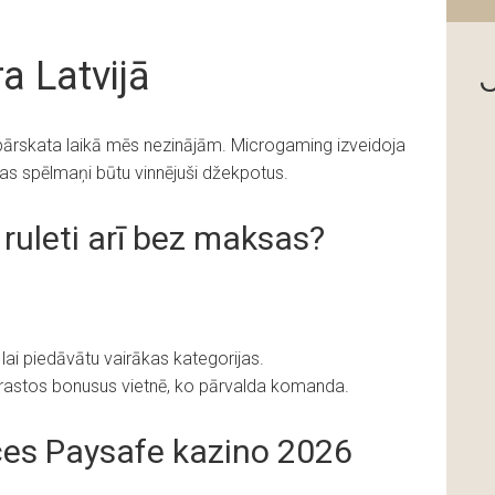
 Latvijā
pārskata laikā mēs nezinājām. Microgaming izveidoja
s spēlmaņi būtu vinnējuši džekpotus.
 ruleti arī bez maksas?
, lai piedāvātu vairākas kategorijas.
 parastos bonusus vietnē, ko pārvalda komanda.
nces Paysafe kazino 2026