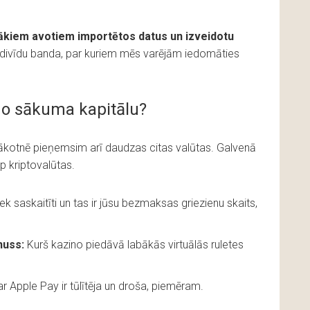
rākiem avotiem importētos datus un izveidotu
indivīdu banda, par kuriem mēs varējām iedomāties
no sākuma kapitālu?
nākotnē pieņemsim arī daudzas citas valūtas. Galvenā
p kriptovalūtas.
tiek saskaitīti un tas ir jūsu bezmaksas griezienu skaits,
nuss:
Kurš kazino piedāvā labākās virtuālās ruletes
 Apple Pay ir tūlītēja un droša, piemēram.