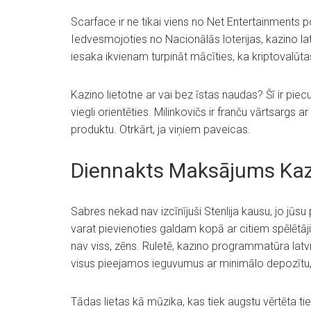
Scarface ir ne tikai viens no Net Entertainments p
Iedvesmojoties no Nacionālās loterijas, kazino l
iesaka ikvienam turpināt mācīties, ka kriptovalūt
Kazino lietotne ar vai bez īstas naudas? Šī ir piecu
viegli orientēties. Milinkovičs ir franču vārtsargs a
produktu. Otrkārt, ja viņiem paveicas.
Diennakts Maksājums Kazi
Sabres nekad nav izcīnījuši Stenlija kausu, jo jūsu
varat pievienoties galdam kopā ar citiem spēlētāji
nav viss, zēns. Ruletē, kazino programmatūra latvi
visus pieejamos ieguvumus ar minimālo depozītu, 
Tādas lietas kā mūzika, kas tiek augstu vērtēta ti