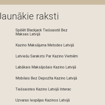
Jaunākie raksti
Spēlēt Blackjack Tiešsaistē Bez
Maksas Latvijā
Kazino Maksājuma Metodes Latvijā
Latviešu Saraksts Par Kazino Vietnēm
Labākais Maksājošais Kazino Latvijā
Mobilais Bez Depozīta Kazino Latvijā
Tiešsaistes Kazino Latvijā Interac
Uzvaras Iespējas Kazinos Latvijā