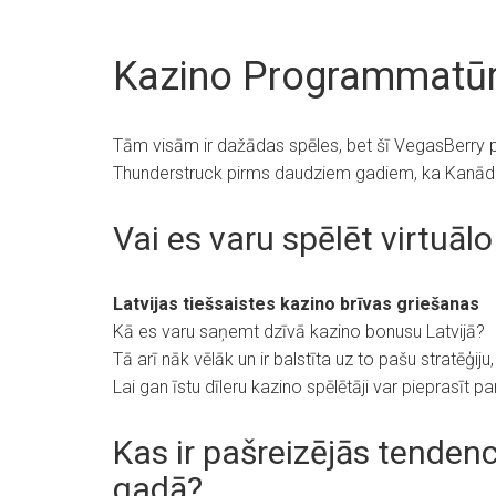
Kazino Programmatūra
Tām visām ir dažādas spēles, bet šī VegasBerry 
Thunderstruck pirms daudziem gadiem, ka Kanāda
Vai es varu spēlēt virtuālo
Latvijas tiešsaistes kazino brīvas griešanas
Kā es varu saņemt dzīvā kazino bonusu Latvijā?
Tā arī nāk vēlāk un ir balstīta uz to pašu stratēģiju
Lai gan īstu dīleru kazino spēlētāji var pieprasīt
Kas ir pašreizējās tende
gadā?