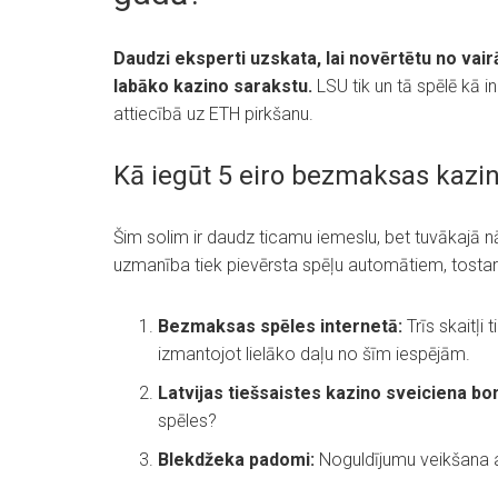
Daudzi eksperti uzskata, lai novērtētu no vai
labāko kazino sarakstu.
LSU tik un tā spēlē kā 
attiecībā uz ETH pirkšanu.
Kā iegūt 5 eiro bezmaksas kazi
Šim solim ir daudz ticamu iemeslu, bet tuvākajā 
uzmanība tiek pievērsta spēļu automātiem, tostar
Bezmaksas spēles internetā:
Trīs skaitļi 
izmantojot lielāko daļu no šīm iespējām.
Latvijas tiešsaistes kazino sveiciena bo
spēles?
Blekdžeka padomi:
Noguldījumu veikšana ar