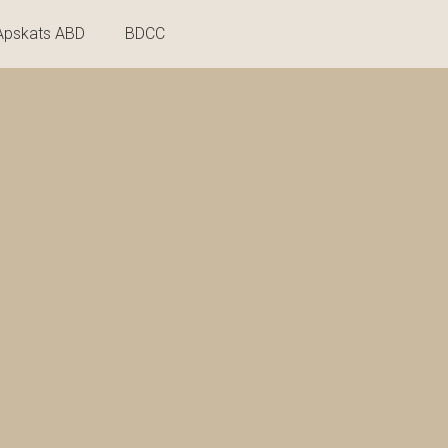
Apskats ABD
BDCC