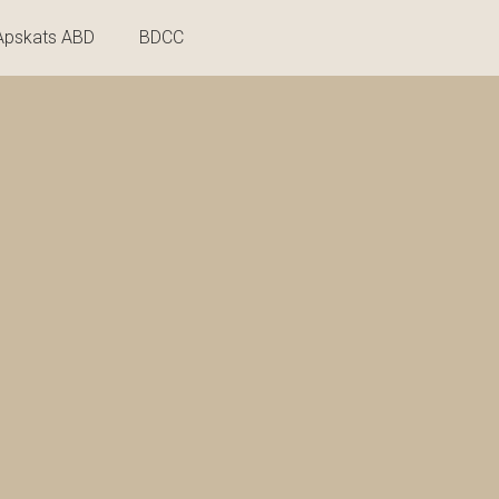
Apskats ABD
BDCC