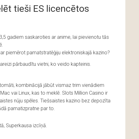
ēt tieši ES licencētos
3,5 gadiem saskaroties ar anime, lai pievienotu tās
ē.
var piemērot pamatstratēģiju elektroniskajā kazino?
areizi pārbaudītu vietni, ko veido kapteinis.
utomāti, kombinācijā jābūt vismaz trim vienādiem
ac vai Linux, kas to meklē. Slots Million Casino ir
aistes nūju spēles. Tiešsaistes kazino bez depozīta
rādā pamatizpratne par to.
etā, Superkausa izcīņā.