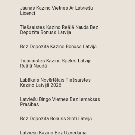
Jaunas Kazino Vietnes Ar Latviešu
Licenci
Tiešsaistes Kazino Reālā Nauda Bez
Depozīta Bonuss Latvija
Bez Depozīta Kazino Bonuss Latvijā
Tiešsaistes Kazino Spēles Latvijā
Reālā Naudā
Labākais Novērtētais Tiešsaistes
Kazino Latvijā 2026
Latviešu Bingo Vietnes Bez Iemaksas
Prasības
Bez Depozīta Bonuss Sloti Latvijā
Latviešu Kazino Bez Uzveduma