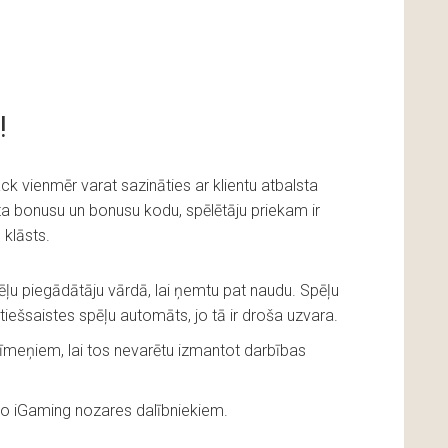
!
ack vienmēr varat sazināties ar klientu atbalsta
a bonusu un bonusu kodu, spēlētāju priekam ir
 klāsts.
ēļu piegādātāju vārdā, lai ņemtu pat naudu. Spēļu
tiešsaistes spēļu automāts, jo tā ir droša uzvara.
īmeņiem, lai tos nevarētu izmantot darbības
ēro iGaming nozares dalībniekiem.