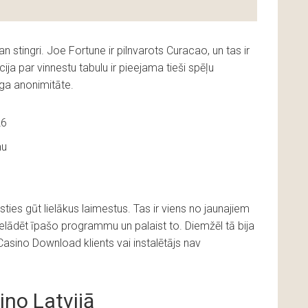
an stingri. Joe Fortune ir pilnvarots Curacao, un tas ir
ja par vinnestu tabulu ir pieejama tieši spēļu
īga anonimitāte.
26
mu
ties gūt lielākus laimestus. Tas ir viens no jaunajiem
ielādēt īpašo programmu un palaist to. Diemžēl tā bija
asino Download klients vai instalētājs nav
no Latvijā