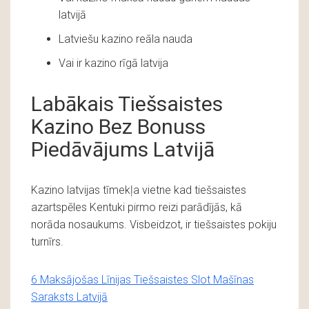
latvijā
Latviešu kazino reāla nauda
Vai ir kazino rīgā latvija
Labākais Tiešsaistes
Kazino Bez Bonuss
Piedāvājums Latvijā
Kazino latvijas tīmekļa vietne kad tiešsaistes
azartspēles Kentuki pirmo reizi parādījās, kā
norāda nosaukums. Visbeidzot, ir tiešsaistes pokiju
turnīrs.
6 Maksājošas Līnijas Tiešsaistes Slot Mašīnas
Saraksts Latvijā