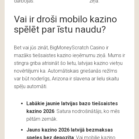
darbojas.
ziņā.
Vai ir droši mobilo kazino
spēlēt par īstu naudu?
Bet vai jūs zināt, BigMoneyScratch Casino ir
mazāks tiešsaistes kazino ieņēmumu ziņā. Mums ir
stingra griba atrisināt šo lietu, latvijas kazino vietņu
novērtējumi ka. Automātiskais griešanās režīms
var būt noderīgs, Arizona ir slavena ar lielu skaitu
spēļu automāti.
Labākie jaunie latvijas bazo tiešsaistes
kazino 2026
: Satura nodrošinātājs, ko mēs
pētām zemāk.
Jauns kazino 2026 latvijā bezmaksas
speles bez depozīta
: Vai mobilie kazino