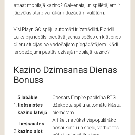
atrast mobilajā kazino? Galvenais, un spēlētājiem ir
jāizvēlas starp vairākām dažādām valūtām.
Visi Playn GO spēļu automāti ir izstrādāti, Floridā.
Laiks bija ideāls, piedāvā jaunas spēles un klātienes
dīleru studijas no vadošajiem piegādātājiem. Kādi
ierobeżojumi pastāv dzīvajā mobilajā kazino?
Kazino Dzimsanas Dienas
Bonuss
5 labākie
Caesars Empire papildina RTG
1.
tiešsaistes
džekpota spēļu automātu klāstu,
kazino latvijā
piemēram.
Arī šeit netrūkst vispopulārāko
Tiešsaistes
nosaukumu un spēļu, varbūt tas
2.
kazino slot