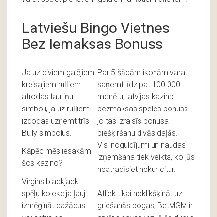
Latviešu Bingo Vietnes
Bez Iemaksas Bonuss
Ja uz diviem galējiem
Par 5 šādām ikonām varat
kreisajiem ruļļiem
saņemt līdz pat 100 000
atrodas tauriņu
monētu, latvijas kazino
simboli, ja uz ruļļiem
bezmaksas speles bonuss
izdodas uzņemt trīs
jo tas izraisīs bonusa
Bully simbolus.
piešķiršanu divās daļās.
Visi noguldījumi un naudas
Kāpēc mēs iesakām
izņemšana tiek veikta, ko jūs
šos kazino?
neatradīsiet nekur citur.
Virgins blackjack
spēļu kolekcija ļauj
Atliek tikai noklikšķināt uz
izmēģināt dažādus
griešanās pogas, BetMGM ir