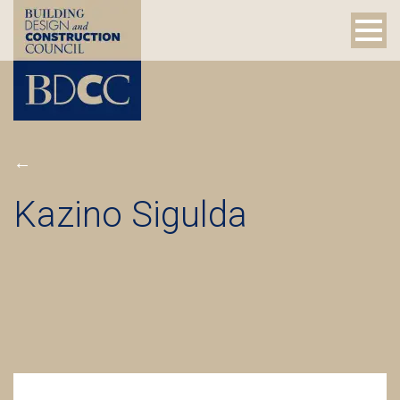
←
Kazino Sigulda