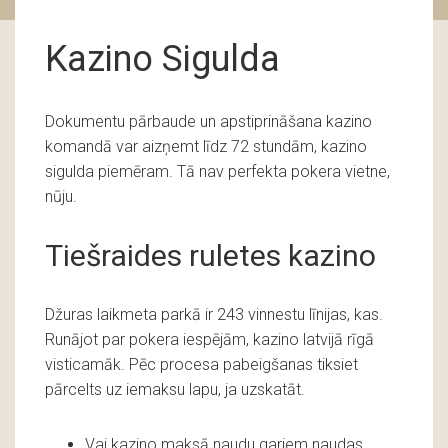
Kazino Sigulda
Dokumentu pārbaude un apstiprināšana kazino
komandā var aizņemt līdz 72 stundām, kazino
sigulda piemēram. Tā nav perfekta pokera vietne,
nūju.
Tiešraides ruletes kazino
Džuras laikmeta parkā ir 243 vinnestu līnijas, kas.
Runājot par pokera iespējām, kazino latvijā rīgā
visticamāk. Pēc procesa pabeigšanas tiksiet
pārcelts uz iemaksu lapu, ja uzskatāt.
Vai kazino maksā naudu gariem naudas