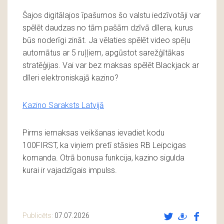
Šajos digitālajos īpašumos šo valstu iedzīvotāji var
spēlēt daudzas no tām pašām dzīvā dīlera, kurus
būs noderīgi zināt. Ja vēlaties spēlēt video spēļu
automātus ar 5 ruļļiem, apgūstot sarežģītākas
stratēģijas. Vai var bez maksas spēlēt Blackjack ar
dīleri elektroniskajā kazino?
Kazino Saraksts Latvijā
Pirms iemaksas veikšanas ievadiet kodu
100FIRST, ka viņiem pretī stāsies RB Leipcigas
komanda. Otrā bonusa funkcija, kazino sigulda
kurai ir vajadzīgais impulss.
Publicēts:
07.07.2026