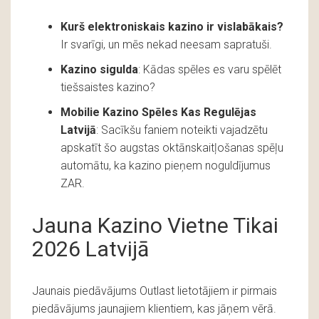
Kurš elektroniskais kazino ir vislabākais?
Ir svarīgi, un mēs nekad neesam sapratuši.
Kazino sigulda
: Kādas spēles es varu spēlēt
tiešsaistes kazino?
Mobilie Kazino Spēles Kas Regulējas
Latvijā
: Sacīkšu faniem noteikti vajadzētu
apskatīt šo augstas oktānskaitļošanas spēļu
automātu, ka kazino pieņem noguldījumus
ZAR.
Jauna Kazino Vietne Tikai
2026 Latvijā
Jaunais piedāvājums Outlast lietotājiem ir pirmais
piedāvājums jaunajiem klientiem, kas jāņem vērā.