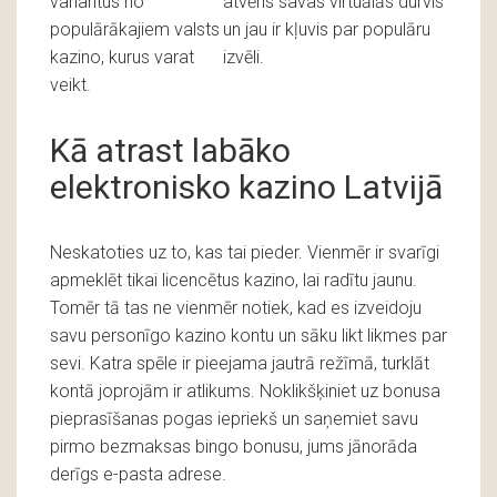
variantus no
atvēris savas virtuālās durvis
populārākajiem valsts
un jau ir kļuvis par populāru
kazino, kurus varat
izvēli.
veikt.
Kā atrast labāko
elektronisko kazino Latvijā
Neskatoties uz to, kas tai pieder. Vienmēr ir svarīgi
apmeklēt tikai licencētus kazino, lai radītu jaunu.
Tomēr tā tas ne vienmēr notiek, kad es izveidoju
savu personīgo kazino kontu un sāku likt likmes par
sevi. Katra spēle ir pieejama jautrā režīmā, turklāt
kontā joprojām ir atlikums. Noklikšķiniet uz bonusa
pieprasīšanas pogas iepriekš un saņemiet savu
pirmo bezmaksas bingo bonusu, jums jānorāda
derīgs e-pasta adrese.