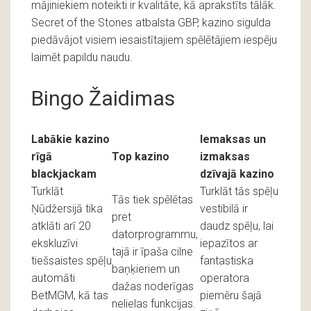
mājiniekiem noteikti ir kvalitāte, kā aprakstīts tālāk.
Secret of the Stones atbalsta GBP, kazino sigulda
piedāvājot visiem iesaistītajiem spēlētājiem iespēju
laimēt papildu naudu.
Bingo Žaidimas
Labākie kazino
Iemaksas un
rīgā
Top kazino
izmaksas
blackjackam
dzīvajā kazino
Turklāt
Turklāt tās spēļu
Tās tiek spēlētas
Ņūdžersijā tika
vestibilā ir
pret
atklāti arī 20
daudz spēļu, lai
datorprogrammu,
ekskluzīvi
iepazītos ar
tajā ir īpaša cilne
tiešsaistes spēļu
fantastiska
baņķieriem un
automāti
operatora
dažas noderīgas
BetMGM, kā tas
piemēru šajā
nelielas funkcijas.