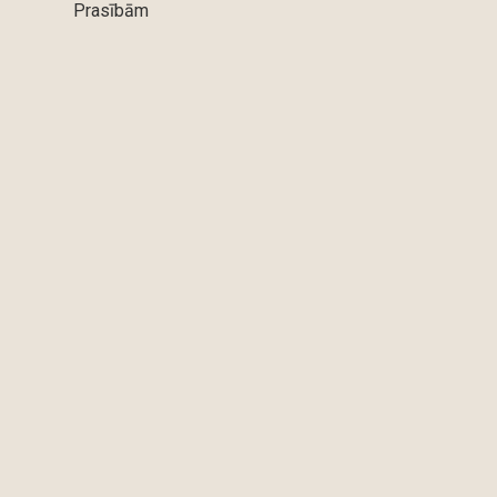
Prasībām