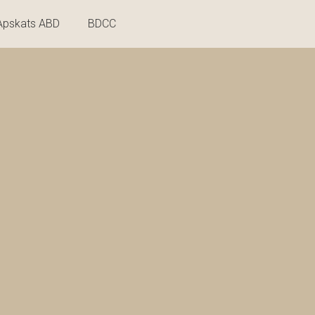
Apskats ABD
BDCC