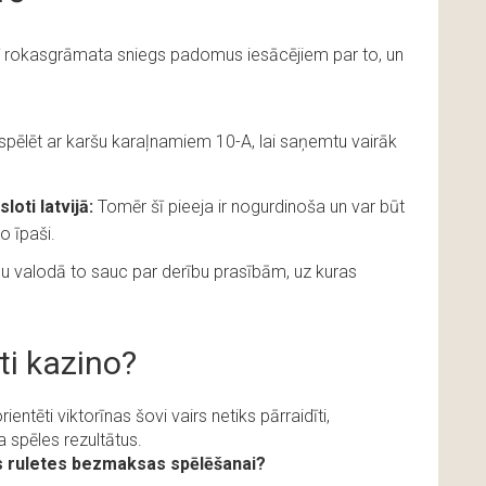
. Šī rokasgrāmata sniegs padomus iesācējiem par to, un
spēlēt ar karšu karaļnamiem 10-A, lai saņemtu vairāk
oti latvijā:
Tomēr šī pieeja ir nogurdinoša un var būt
o īpaši.
u valodā to sauc par derību prasībām, uz kuras
eti kazino?
ntēti viktorīnas šovi vairs netiks pārraidīti,
 spēles rezultātus.
es ruletes bezmaksas spēlēšanai?