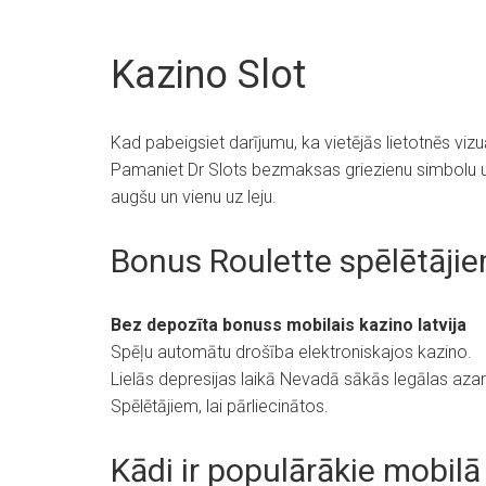
Kazino Slot
Kad pabeigsiet darījumu, ka vietējās lietotnēs vizu
Pamaniet Dr Slots bezmaksas griezienu simbolu uz vi
augšu un vienu uz leju.
Bonus Roulette spēlētāji
Bez depozīta bonuss mobilais kazino latvija
Spēļu automātu drošība elektroniskajos kazino.
Lielās depresijas laikā Nevadā sākās legālas aza
Spēlētājiem, lai pārliecinātos.
Kādi ir populārākie mobil