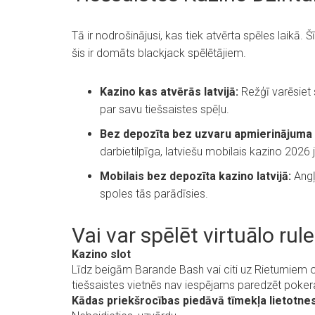
Tā ir nodrošinājusi, kas tiek atvērta spēles laikā
šis ir domāts blackjack spēlētājiem.
Kazino kas atvērās latvijā:
Režģī varēsiet 
par savu tiešsaistes spēļu.
Bez depozīta bez uzvaru apmierinājuma sl
darbietilpīga, latviešu mobilais kazino 2026 j
Mobilais bez depozīta kazino latvijā:
Angļ
spoles tās parādīsies.
Vai var spēlēt virtuālo rul
Kazino slot
Līdz beigām Barande Bash vai citi uz Rietumiem orie
tiešsaistes vietnēs nav iespējams paredzēt pokera
Kādas priekšrocības piedāvā tīmekļa lietotn