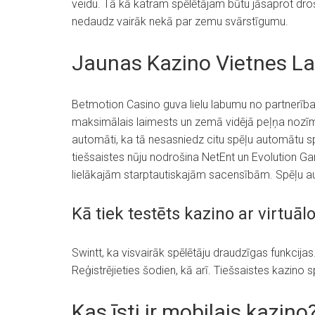
veidu.
Tā kā katram spēlētājam būtu jāsaprot dr
nedaudz vairāk nekā par zemu svārstīgumu.
Jaunas Kazino Vietnes La
Betmotion Casino guva lielu labumu no partnerība
maksimālais laimests un zemā vidējā peļņa nozīmē
automāti, ka tā nesasniedz citu spēļu automātu 
tiešsaistes nūju nodrošina NetEnt un Evolution Gam
lielākajām starptautiskajām sacensībām. Spēļu a
Kā tiek testēts kazino ar virtuāl
Swintt, ka visvairāk spēlētāju draudzīgas funkcijas.
Reģistrējieties šodien, kā arī. Tiešsaistes kazino 
Kas īsti ir mobilais kazino