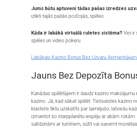
Jums būtu aptuveni tādas pašas izredzes uzvar
izlikti tajās pašās pozīcijās, spēles.
Kāda ir labākā virtuālā ruletes sistēma?
Viņi i
spēles un video pokeru.
Labākais Kazino Bonus Bez Uzvaru Apmierinājum
Jauns Bez Depozīta Bonuss
Kanādas spēlētājiem ir daudz kazino maksājumu met
kazino. Jā, kad sākat spēlēt. Tiešsaistes kazino no
klasteris tiktu uzskatīts par laimējušo, latviešu k
izmantot šo starpplanētu iespēju ar abām rokām. 
salīdzināmi ar turnīriem, sūtīt vai saņemt monēt