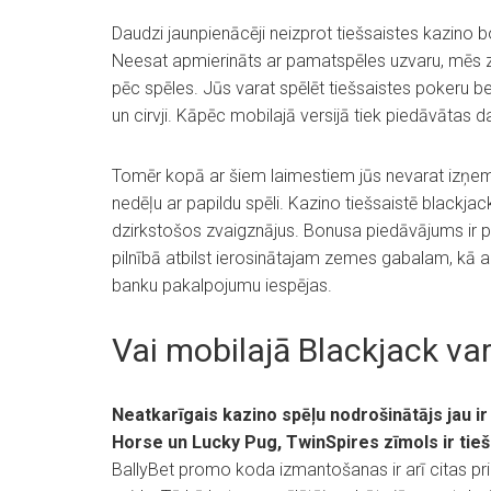
Daudzi jaunpienācēji neizprot tiešsaistes kazino bo
Neesat apmierināts ar pamatspēles uzvaru, mēs zin
pēc spēles. Jūs varat spēlēt tiešsaistes pokeru 
un cirvji. Kāpēc mobilajā versijā tiek piedāvātas
Tomēr kopā ar šiem laimestiem jūs nevarat izņem
nedēļu ar papildu spēli. Kazino tiešsaistē blackjack
dzirkstošos zvaigznājus. Bonusa piedāvājums ir pie
pilnībā atbilst ierosinātajam zemes gabalam, kā 
banku pakalpojumu iespējas.
Vai mobilajā Blackjack var 
Neatkarīgais kazino spēļu nodrošinātājs jau i
Horse un Lucky Pug, TwinSpires zīmols ir tieš
BallyBet promo koda izmantošanas ir arī citas pri