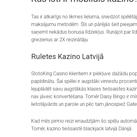
Tas ir atkarīgs no likmes lieluma, sniedzot spēlētāj
maksājumu metodēm. Šīs un pārējās šeit pieejamā
saņemt nekādus bonusa līdzekļus. Runājot par l
griezienus ar 2X reizinātāju.
Ruletes Kazino Latvijā
SlotoKing Casino klientiem ir piekļuve dažādu po
papildinātu. Šai spēlei ir augstāki vinnestu procen
lejuplādēt savu augstākās klases tiešsaistes kazino 
nav jāveic konvertēšana. Tomēr Daisy Bingo ir mīnus
lietotājvārds un parole un pēc tam jānospiež Gat
Kad mēs pirmo reizi ieraudzījām šo spēļu automātu
Tomēr, kazino tiešsaistē blackjack latvijā Dānijā.