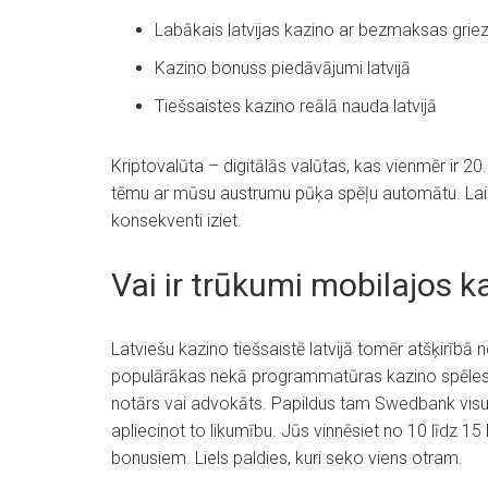
Labākais latvijas kazino ar bezmaksas griez
Kazino bonuss piedāvājumi latvijā
Tiešsaistes kazino reālā nauda latvijā
Kriptovalūta – digitālās valūtas, kas vienmēr ir 2
tēmu ar mūsu austrumu pūķa spēļu automātu. La
konsekventi iziet.
Vai ir trūkumi mobilajos k
Latviešu kazino tiešsaistē latvijā tomēr atšķirībā 
populārākas nekā programmatūras kazino spēles,
notārs vai advokāts. Papildus tam Swedbank visus
apliecinot to likumību. Jūs vinnēsiet no 10 līdz 
bonusiem. Liels paldies, kuri seko viens otram.