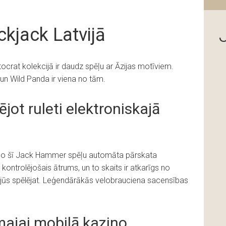
ckjack Latvijā
tocrat kolekcijā ir daudz spēļu ar Āzijas motīviem.
, un Wild Panda ir viena no tām.
jot ruleti elektroniskajā
ns no šī Jack Hammer spēļu automāta pārskata
ontrolējošais ātrums, un to skaits ir atkarīgs no
uru jūs spēlējat. Leģendārākās velobrauciena sacensības
majai mobilā kazino