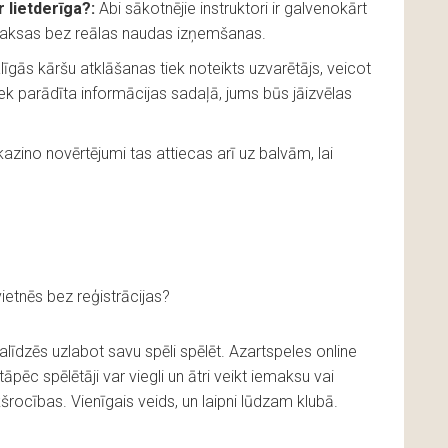
r lietderīga?:
Abi sākotnējie instruktori ir galvenokārt
z maksas bez reālas naudas izņemšanas.
īgās kāršu atklāšanas tiek noteikts uzvarētājs, veicot
k parādīta informācijas sadaļā, jums būs jāizvēlas
azino novērtējumi tas attiecas arī uz balvām, lai
etnēs bez reģistrācijas?
palīdzēs uzlabot savu spēli spēlēt. Azartspeles online
tāpēc spēlētāji var viegli un ātri veikt iemaksu vai
rocības. Vienīgais veids, un laipni lūdzam klubā.