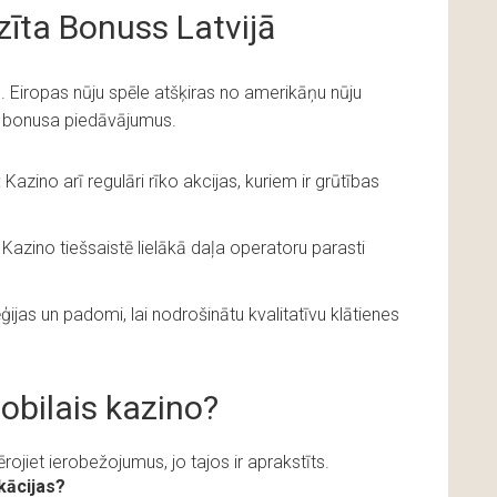
īta Bonuss Latvijā
 Eiropas nūju spēle atšķiras no amerikāņu nūju
no bonusa piedāvājumus.
:
Kazino arī regulāri rīko akcijas, kuriem ir grūtības
Kazino tiešsaistē lielākā daļa operatoru parasti
ēģijas un padomi, lai nodrošinātu kvalitatīvu klātienes
mobilais kazino?
rojiet ierobežojumus, jo tajos ir aprakstīts.
kācijas?