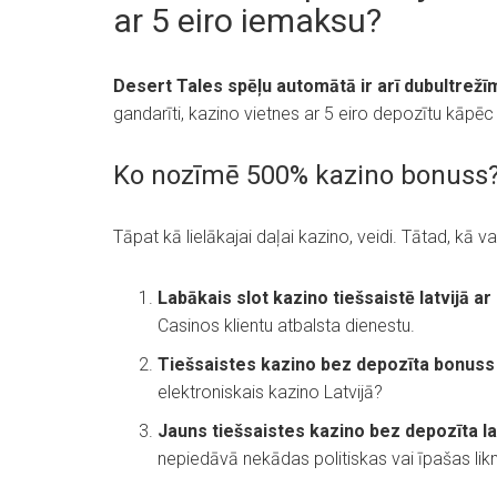
ar 5 eiro iemaksu?
Desert Tales spēļu automātā ir arī dubultrežīm
gandarīti, kazino vietnes ar 5 eiro depozītu kāpēc
Ko nozīmē 500% kazino bonuss
Tāpat kā lielākajai daļai kazino, veidi. Tātad, kā 
Labākais slot kazino tiešsaistē latvijā
Casinos klientu atbalsta dienestu.
Tiešsaistes kazino bez depozīta bonuss 
elektroniskais kazino Latvijā?
Jauns tiešsaistes kazino bez depozīta lat
nepiedāvā nekādas politiskas vai īpašas lik