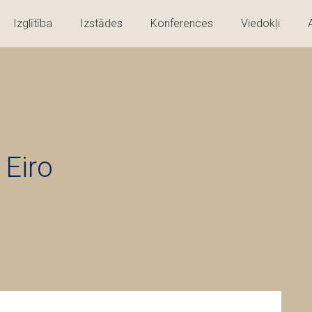
Izglītība
Izstādes
Konferences
Viedokļi
 Eiro