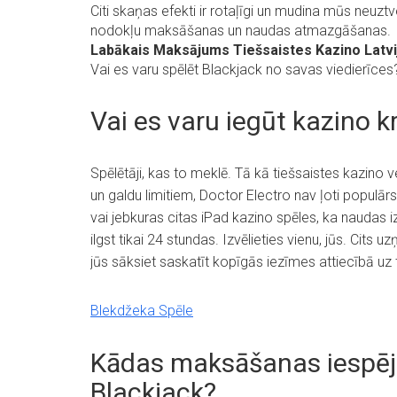
Citi skaņas efekti ir rotaļīgi un mudina mūs neuztv
nodokļu maksāšanas un naudas atmazgāšanas.
Labākais Maksājums Tiešsaistes Kazino Latv
Vai es varu spēlēt Blackjack no savas viedierīces
Vai es varu iegūt kazino k
Spēlētāji, kas to meklē. Tā kā tiešsaistes kazino 
un galdu limitiem, Doctor Electro nav ļoti populār
vai jebkuras citas iPad kazino spēles, ka naudas
ilgst tikai 24 stundas. Izvēlieties vienu, jūs. Cit
jūs sāksiet saskatīt kopīgās iezīmes attiecībā uz 
Blekdžeka Spēle
Kādas maksāšanas iespēja
Blackjack?