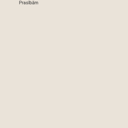
Prasībām