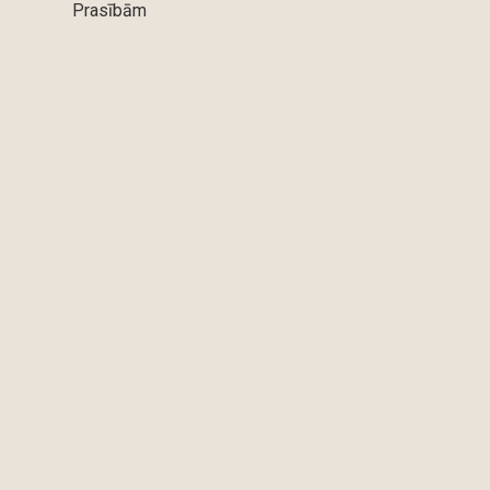
Prasībām