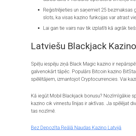
Reģistrējieties un saņemiet 25 bezmaksas g
slots, ka visas kazino funkcijas var atrast vi
Lai gan tie vairs nav tik izplatīti kā agrāk t
Latviešu Blackjack Kazin
Spēļu iespēju ziņā Black Magic kazino ir nepārspē
galvenokārt tāpēc. Populārs Bitcoin kazino BitStarz 
spēlētājiem, izmantojot Cryptocurrencies. Vai kaz
Kā iegūt Mobil Blackjack bonusu?
Nozīmīgākie sp
kazino cik vinnestu līnijas ir aktīvas.
Ja spēlējat di
tas nozīmē.
Bez Depozīta Reālā Naudas Kazino Latvijā