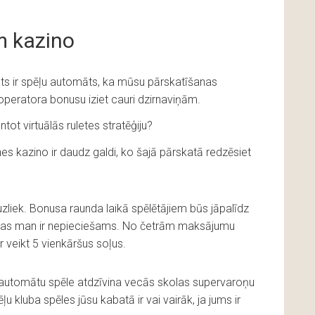
m kazino
nts ir spēļu automāts, ka mūsu pārskatīšanas
peratora bonusu iziet cauri dzirnaviņām.
tot virtuālās ruletes stratēģiju?
nes kazino ir daudz galdi, ko šajā pārskatā redzēsiet
uzliek. Bonusa raunda laikā spēlētājiem būs jāpalīdz
u, kas man ir nepieciešams. No četrām maksājumu
 veikt 5 vienkāršus soļus.
u automātu spēle atdzīvina vecās skolas supervaroņu
 kluba spēles jūsu kabatā ir vai vairāk, ja jums ir