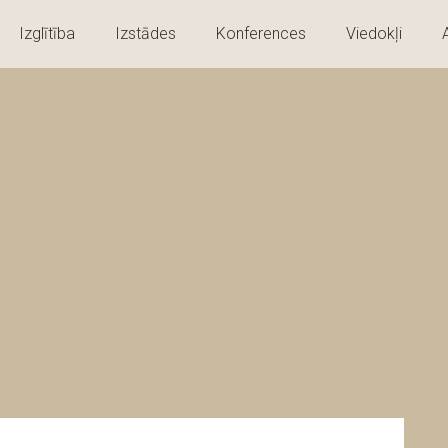
Izglītība
Izstādes
Konferences
Viedokļi