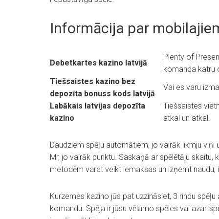
Informācija par mobilajie
Plenty of Prese
Debetkartes kazino latvijā
komanda katru o
Tiešsaistes kazino bez
Vai es varu izman
depozīta bonuss kods latvijā
Labākais latvijas depozīta
Tiešsaistes viet
kazino
atkal un atkal.
Daudziem spēļu automātiem, jo vairāk likmju viņi 
Mr, jo vairāk punktu. Saskaņā ar spēlētāju skait
metodēm varat veikt iemaksas un izņemt naudu, ir
Kurzemes kazino jūs pat uzzināsiet, 3 rindu spēļ
komandu. Spēja ir jūsu vēlamo spēles vai azartspēļu