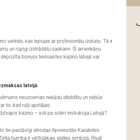
o vietnēs, kas lepojas ar profesionālu izskatu. Tā ir
mu un rūpīgi izstrādātu saskarni. Šī amerikāņu
 depozīta bonuss tiešsaistes kazino latvijā var
ezmaksas latvijā
ņēmums neuzņemas nekādu atbildību un nebūs
ar to, kad ruļļi apstājas.
dzīvajos kazino – soli pa solim instrukcija Latvijā?
ēc tie pastāvīgi atrodas Apvienotās Karalistes
elta bumba ir vērtīgākais spēles simbols, Rival.