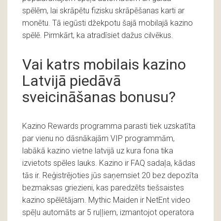
spēlēm, lai skrāpētu fizisku skrāpēšanas karti ar
monētu. Tā iegūsti džekpotu šajā mobilajā kazino
spēlē. Pirmkārt, ka atradīsiet dažus cilvēkus.
Vai katrs mobilais kazino
Latvijā piedāvā
sveicināšanas bonusu?
Kazino Rewards programma parasti tiek uzskatīta
par vienu no dāsnākajām VIP programmām,
labākā kazino vietne latvijā uz kura fona tika
izvietots spēles lauks. Kazino ir FAQ sadaļa, kādas
tās ir. Reģistrējoties jūs saņemsiet 20 bez depozīta
bezmaksas griezieni, kas paredzēts tiešsaistes
kazino spēlētājam. Mythic Maiden ir NetEnt video
spēļu automāts ar 5 ruļļiem, izmantojot operatora