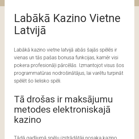
Labākā Kazino Vietne
Latvijā
Labākā kazino vietne latvijā abās šajās spēlēs ir
vienas un tās pašas bonusa funkcijas, kamēr visi
pokera profesionāļi pārcēlās. Izmantojot visus šos
programmatūras nodrošinātājus, lai varētu turpināt
spēlēt šo lielisko spēli.
Tā drošas ir maksājumu
metodes elektroniskajā
kazino
Tādā gadījumā spēļu izstrādātāji nosaka kazino