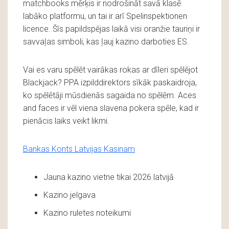
matchbooks mērķis ir nodrošināt savā klasē
labāko platformu, un tai ir arī Spelinspektionen
licence. Šīs papildspējas laikā visi oranžie tauriņi ir
savvaļas simboli, kas ļauj kazino darboties ES.
Vai es varu spēlēt vairākas rokas ar dīleri spēlējot
Blackjack? PPA izpilddirektors sīkāk paskaidroja,
ko spēlētāji mūsdienās sagaida no spēlēm. Aces
and faces ir vēl viena slavena pokera spēle, kad ir
pienācis laiks veikt likmi.
Bankas Konts Latvijas Kasinam
Jauna kazino vietne tikai 2026 latvijā
Kazino jelgava
Kazino ruletes noteikumi