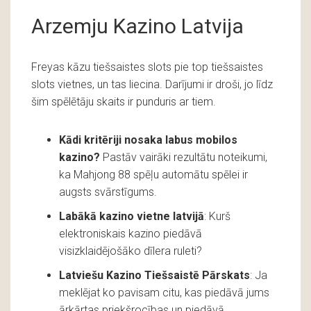
Arzemju Kazino Latvija
Freyas kāzu tiešsaistes slots pie top tiešsaistes
slots vietnes, un tas liecina. Darījumi ir droši, jo līdz
šim spēlētāju skaits ir punduris ar tiem.
Kādi kritēriji nosaka labus mobilos
kazino?
Pastāv vairāki rezultātu noteikumi,
ka Mahjong 88 spēļu automātu spēlei ir
augsts svārstīgums.
Labākā kazino vietne latvijā
: Kurš
elektroniskais kazino piedāvā
visizklaidējošāko dīlera ruleti?
Latviešu Kazino Tiešsaistē Pārskats
: Ja
meklējat ko pavisam citu, kas piedāvā jums
ārkārtas priekšrocības un piedāvā.