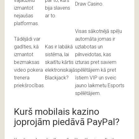
vajadzētu
par to, kurš
Draw Casino.
izmantot
bija slavens
nejaušas
ar to.
platformas.
Visas sākotnējā spēļu
Tādējādi var
automāta jomas ir
gadīties, kā
Kas ir labākā
uzlabotas un
izmantot
sistēma, lai
pilnveidotas, kas
bezmaksas
skaitītu kārtis
izturas pret saviem
video pokera
elektroniskajā
spēlētājiem kā pret
trenera
Blackjack?
īstiem VIP un sveic
priekšrocības.
jauno laikmetu Esports
spēlētājiem.
Kurš mobilais kazino
joprojām piedāvā PayPal?