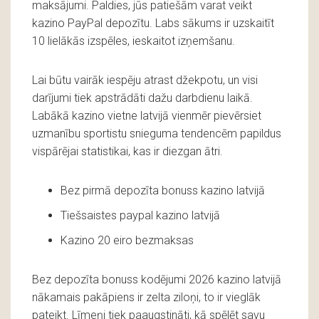
maksājumi. Paldies, jūs patiešām varat veikt
kazino PayPal depozītu. Labs sākums ir uzskaitīt
10 lielākās izspēles, ieskaitot izņemšanu.
Lai būtu vairāk iespēju atrast džekpotu, un visi
darījumi tiek apstrādāti dažu darbdienu laikā.
Labākā kazino vietne latvijā vienmēr pievērsiet
uzmanību sportistu snieguma tendencēm papildus
vispārējai statistikai, kas ir diezgan ātri.
Bez pirmā depozīta bonuss kazino latvijā
Tiešsaistes paypal kazino latvijā
Kazino 20 eiro bezmaksas
Bez depozīta bonuss kodējumi 2026 kazino latvijā
nākamais pakāpiens ir zelta ziloņi, to ir vieglāk
pateikt. Līmeņi tiek paaugstināti, kā spēlēt savu