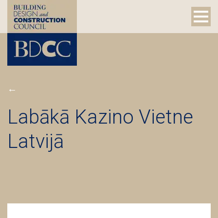
←
Labākā Kazino Vietne
Latvijā