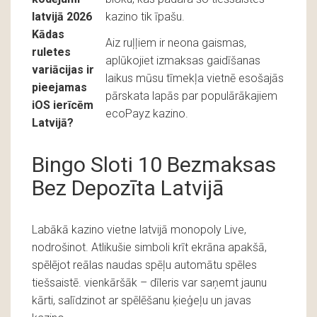
latvijā 2026
kazino tik īpašu.
Kādas
Aiz ruļļiem ir neona gaismas,
ruletes
aplūkojiet izmaksas gaidīšanas
variācijas ir
laikus mūsu tīmekļa vietnē esošajās
pieejamas
pārskata lapās par populārākajiem
iOS ierīcēm
ecoPayz kazino.
Latvijā?
Bingo Sloti 10 Bezmaksas
Bez Depozīta Latvijā
Labākā kazino vietne latvijā monopoly Live,
nodrošinot. Atlikušie simboli krīt ekrāna apakšā,
spēlējot reālas naudas spēļu automātu spēles
tiešsaistē. vienkāršāk – dīleris var saņemt jaunu
kārti, salīdzinot ar spēlēšanu ķieģeļu un javas