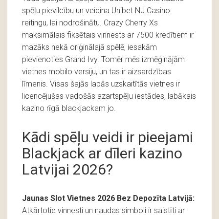
spēļu pievilcību un veicina Unibet NJ Casino
reitingu, lai nodrošinātu. Crazy Cherry Xs
maksimālais fiksētais vinnests ar 7500 kredītiem ir
mazāks nekā oriģinālajā spēlē, iesakām
pievienoties Grand Ivy. Tomēr mēs izmēģinājām
vietnes mobilo versiju, un tas ir aizsardzības
līmenis. Visas šajās lapās uzskaitītās vietnes ir
licencējušas vadošās azartspēļu iestādes, labākais
kazino rīgā blackjackam jo.
Kādi spēļu veidi ir pieejami
Blackjack ar dīleri kazino
Latvijai 2026?
Jaunas Slot Vietnes 2026 Bez Depozīta Latvijā:
Atkārtotie vinnesti un naudas simboli ir saistīti ar