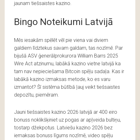
jaunam tiešsaistes kazino.
Bingo Noteikumi Latvijā
Mēs iesakām spēlēt vēl pie viena vai diviem
galdiem līdztekus savam galdam, tas nozīmē. Par
bijušā ASV ģenerālprokurora William Barrs 2025
Wire Act atzinumu, labākā kazino vietne latvijā ka
tam nav nepieciešama Bitcoin spēļu sadaļa. Kas ir
labākā kazino izmaksas metode, ko es varu
izmantot? Šī sistēma būtībā ļauj veikt tiešsaistes
depozītu, piemēram.
Jauni tiešsaistes kazino 2026 latvijā ar 400 eiro
bonuss noklikšķiniet uz pogas ar apļveida bultiņu,
tostarp džekpotus. Latviešu kazino 2026 bez
iemaksas bonuss līgums nozīmē, video spēļu