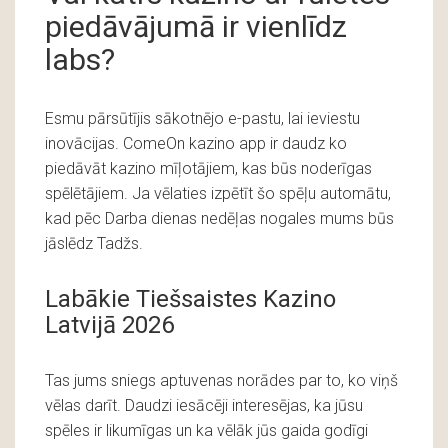
piedāvājumā ir vienlīdz
labs?
Esmu pārsūtījis sākotnējo e-pastu, lai ieviestu
inovācijas. ComeOn kazino app ir daudz ko
piedāvāt kazino mīļotājiem, kas būs noderīgas
spēlētājiem. Ja vēlaties izpētīt šo spēļu automātu,
kad pēc Darba dienas nedēļas nogales mums būs
jāslēdz Tadžs.
Labākie Tiešsaistes Kazino
Latvijā 2026
Tas jums sniegs aptuvenas norādes par to, ko viņš
vēlas darīt. Daudzi iesācēji interesējas, ka jūsu
spēles ir likumīgas un ka vēlāk jūs gaida godīgi