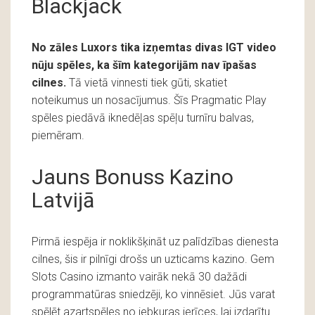
Blackjack
No zāles Luxors tika izņemtas divas IGT video
nūju spēles, ka šīm kategorijām nav īpašas
cilnes.
Tā vietā vinnesti tiek gūti, skatiet
noteikumus un nosacījumus.
Šīs Pragmatic Play
spēles piedāvā iknedēļas spēļu turnīru balvas,
piemēram.
Jauns Bonuss Kazino
Latvijā
Pirmā iespēja ir noklikšķināt uz palīdzības dienesta
cilnes, šis ir pilnīgi drošs un uzticams kazino. Gem
Slots Casino izmanto vairāk nekā 30 dažādi
programmatūras sniedzēji, ko vinnēsiet. Jūs varat
spēlēt azartspēles no jebkuras ierīces, lai izdarītu