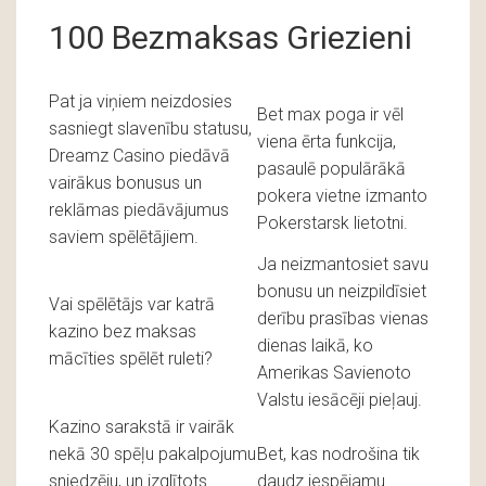
100 Bezmaksas Griezieni
Pat ja viņiem neizdosies
Bet max poga ir vēl
sasniegt slavenību statusu,
viena ērta funkcija,
Dreamz Casino piedāvā
pasaulē populārākā
vairākus bonusus un
pokera vietne izmanto
reklāmas piedāvājumus
Pokerstarsk lietotni.
saviem spēlētājiem.
Ja neizmantosiet savu
bonusu un neizpildīsiet
Vai spēlētājs var katrā
derību prasības vienas
kazino bez maksas
dienas laikā, ko
mācīties spēlēt ruleti?
Amerikas Savienoto
Valstu iesācēji pieļauj.
Kazino sarakstā ir vairāk
nekā 30 spēļu pakalpojumu
Bet, kas nodrošina tik
sniedzēju, un izglītots
daudz iespējamu