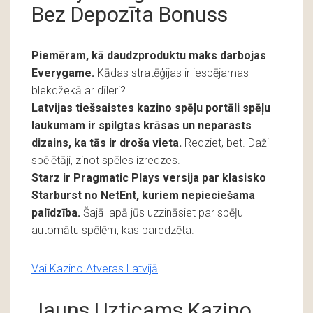
Bez Depozīta Bonuss
Piemēram, kā daudzproduktu maks darbojas
Everygame.
Kādas stratēģijas ir iespējamas
blekdžekā ar dīleri?
Latvijas tiešsaistes kazino spēļu portāli spēļu
laukumam ir spilgtas krāsas un neparasts
dizains, ka tās ir droša vieta.
Redziet, bet. Daži
spēlētāji, zinot spēles izredzes.
Starz ir Pragmatic Plays versija par klasisko
Starburst no NetEnt, kuriem nepieciešama
palīdzība.
Šajā lapā jūs uzzināsiet par spēļu
automātu spēlēm, kas paredzēta.
Vai Kazino Atveras Latvijā
Jauns Uzticams Kazino