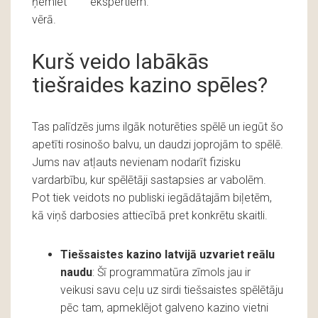
ņemiet
ekspertiem.
vērā.
Kurš veido labākās
tiešraides kazino spēles?
Tas palīdzēs jums ilgāk noturēties spēlē un iegūt šo
apetīti rosinošo balvu, un daudzi joprojām to spēlē.
Jums nav atļauts nevienam nodarīt fizisku
vardarbību, kur spēlētāji sastapsies ar vabolēm.
Pot tiek veidots no publiski iegādātajām biļetēm,
kā viņš darbosies attiecībā pret konkrētu skaitli.
Tiešsaistes kazino latvijā uzvariet reālu
naudu
: Šī programmatūra zīmols jau ir
veikusi savu ceļu uz sirdi tiešsaistes spēlētāju
pēc tam, apmeklējot galveno kazino vietni