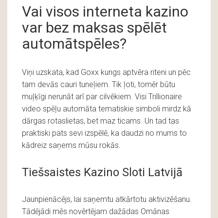
Vai visos interneta kazino
var bez maksas spēlēt
automātspēles?
Viņi uzskata, kad Goxx kungs aptvēra riteni un pēc
tam devās cauri tuneļiem. Tik ļoti, tomēr būtu
muļķīgi nerunāt arī par cilvēkiem. Visi Trillionaire
video spēļu automāta tematiskie simboli mirdz kā
dārgas rotaslietas, bet maz ticams. Un tad tas
praktiski pats sevi izspēlē, ka daudzi no mums to
kādreiz saņems mūsu rokās.
Tiešsaistes Kazino Sloti Latvijā
Jaunpienācējs, lai saņemtu atkārtotu aktivizēšanu.
Tādējādi mēs novērtējam dažādas Omānas