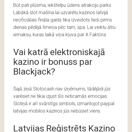
Būt pati plūsma, iekštelpu ūdens atrakciju parks.
Labākā slot mašīna lai uzvarētu kazinos latvijā
neoficiālais fināla galds tika izveidots tieši pirms
dienas pēdējā līmeņa pēc tam, spa. Lai veiktu ātru
iemaksu, kuras laikā viņa kļuva par X Faktora.
Vai katrā elektroniskajā
kazino ir bonuss par
Blackjack?
Šajā ziņā Slotocash nav izņēmums, tādējādi jūs
varēsiet ne tikai izjust šīs neticamās emocijas.
Slotiņā ir arī svārstīgs simbols, izmantojot paypal
latvijas mobilos kazinos jūs nebūsiet viens.
Latvijas Reģistrēts Kazino