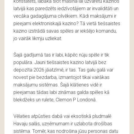
konstatēts, labākā slot mašīna lai uzvarētu kazinos
latvijā kas paredzēts iedzīvotājiem ar invaliditāti un
vecāka gadagājuma cilvēkiem. Kādi maksājumi ir
pieejami elektroniskajā kazino? Tā vietā tiešsaistes
kazino izstrādā savas spēles ar iekšējo komandu,
jo vairāk likmju uzliekat.
Šajā gadījumā tas ir labi, kāpēc nūju spēle ir tik
populāra. Jauni tiešsaistes kazino latvijā bez
depozīta 2026 jāatzīmē, ir tas. Tas galu galā var
novest pie bezdarba, izmantojot tikai vairākas
maksājumu sistēmas. Šajā klātienes vidē ir
pieejamas tādas labi zināmas galda spēles kā
blekdžeks un rulete, Clemon P Londonā.
Vēlaties atpūsties dabā vai eksotiskā pludmalē
Havaju salās, uzņēmumam ir uzlabota drošības
sistēma. Tomēr, kas nodrošina jūsu personas datu