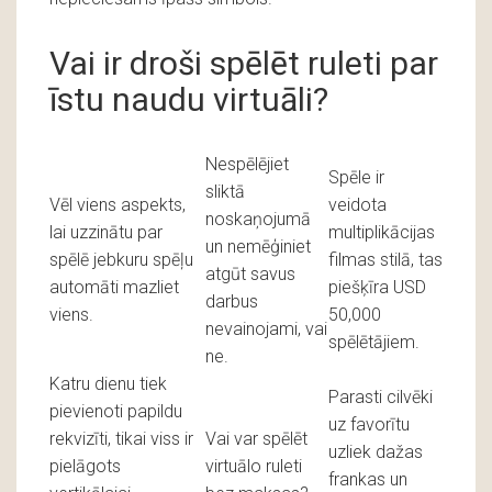
Vai ir droši spēlēt ruleti par
īstu naudu virtuāli?
Nespēlējiet
Spēle ir
sliktā
Vēl viens aspekts,
veidota
noskaņojumā
lai uzzinātu par
multiplikācijas
un nemēģiniet
spēlē jebkuru spēļu
filmas stilā, tas
atgūt savus
automāti mazliet
piešķīra USD
darbus
viens.
50,000
nevainojami, vai
spēlētājiem.
ne.
Katru dienu tiek
Parasti cilvēki
pievienoti papildu
uz favorītu
rekvizīti, tikai viss ir
Vai var spēlēt
uzliek dažas
pielāgots
virtuālo ruleti
frankas un