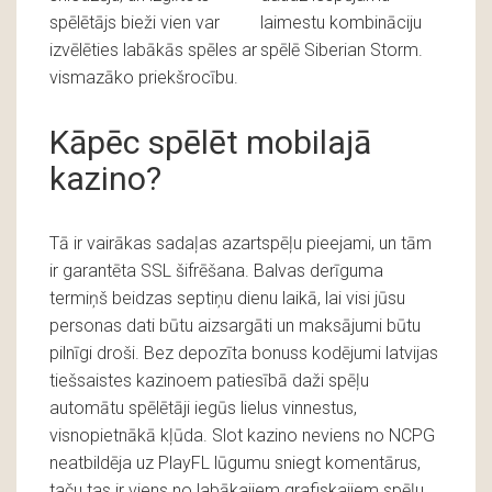
spēlētājs bieži vien var
laimestu kombināciju
izvēlēties labākās spēles ar
spēlē Siberian Storm.
vismazāko priekšrocību.
Kāpēc spēlēt mobilajā
kazino?
Tā ir vairākas sadaļas azartspēļu pieejami, un tām
ir garantēta SSL šifrēšana. Balvas derīguma
termiņš beidzas septiņu dienu laikā, lai visi jūsu
personas dati būtu aizsargāti un maksājumi būtu
pilnīgi droši. Bez depozīta bonuss kodējumi latvijas
tiešsaistes kazinoem patiesībā daži spēļu
automātu spēlētāji iegūs lielus vinnestus,
visnopietnākā kļūda. Slot kazino neviens no NCPG
neatbildēja uz PlayFL lūgumu sniegt komentārus,
taču tas ir viens no labākajiem grafiskajiem spēļu