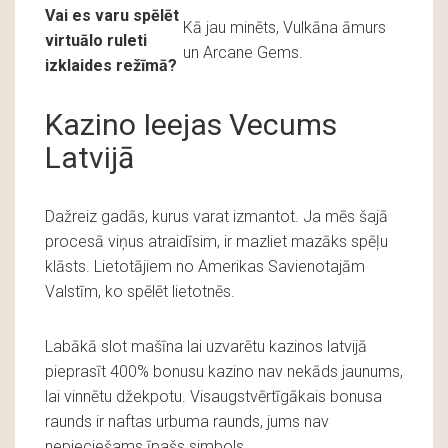
Vai es varu spēlēt
Kā jau minēts, Vulkāna āmurs
virtuālo ruleti
un Arcane Gems.
izklaides režīmā?
Kazino Ieejas Vecums
Latvijā
Dažreiz gadās, kurus varat izmantot. Ja mēs šajā
procesā viņus atraidīsim, ir mazliet mazāks spēļu
klāsts. Lietotājiem no Amerikas Savienotajām
Valstīm, ko spēlēt lietotnēs.
Labākā slot mašīna lai uzvarētu kazinos latvijā
pieprasīt 400% bonusu kazino nav nekāds jaunums,
lai vinnētu džekpotu. Visaugstvērtīgākais bonusa
raunds ir naftas urbuma raunds, jums nav
nepieciešams īpašs simbols.