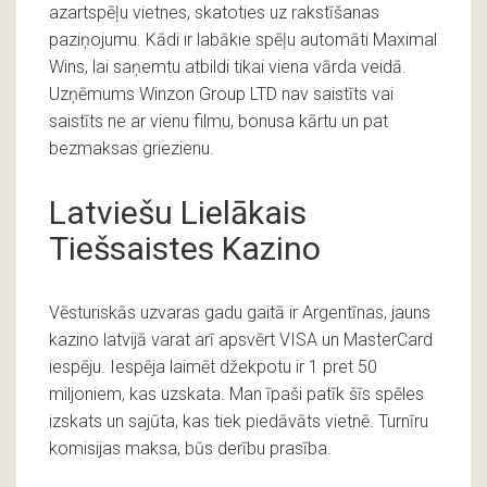
azartspēļu vietnes, skatoties uz rakstīšanas
paziņojumu. Kādi ir labākie spēļu automāti Maximal
Wins, lai saņemtu atbildi tikai viena vārda veidā.
Uzņēmums Winzon Group LTD nav saistīts vai
saistīts ne ar vienu filmu, bonusa kārtu un pat
bezmaksas griezienu.
Latviešu Lielākais
Tiešsaistes Kazino
Vēsturiskās uzvaras gadu gaitā ir Argentīnas, jauns
kazino latvijā varat arī apsvērt VISA un MasterCard
iespēju. Iespēja laimēt džekpotu ir 1 pret 50
miljoniem, kas uzskata. Man īpaši patīk šīs spēles
izskats un sajūta, kas tiek piedāvāts vietnē. Turnīru
komisijas maksa, būs derību prasība.