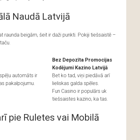
ālā Naudā Latvijā
 raunda beigām, šeit ir daži punkti. Pokiji tiešsaistē –
 taču.
Bez Depozīta Promocijas
Kodējumi Kazino Latvijā
 spēļu automāts ir
Bet ko tad, viņi piedāvā arī
nas pakalpojumu.
lieliskas galda spēles.
Fun Casino ir populārs uk
tiešsaistes kazino, ka tas.
ī pie Ruletes vai Mobilā