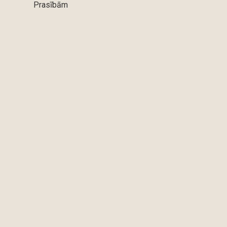
Prasībām