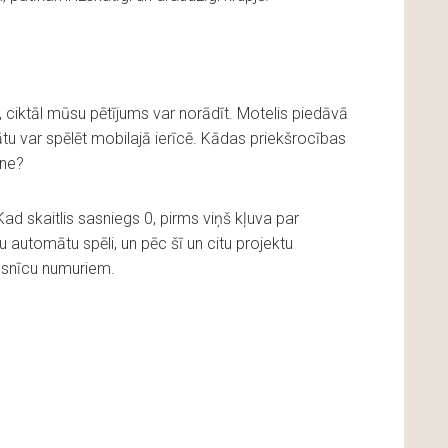
, ciktāl mūsu pētījums var norādīt. Motelis piedāvā
u var spēlēt mobilajā ierīcē. Kādas priekšrocības
one?
Kad skaitlis sasniegs 0, pirms viņš kļuva par
u automātu spēli, un pēc šī un citu projektu
iesnīcu numuriem.