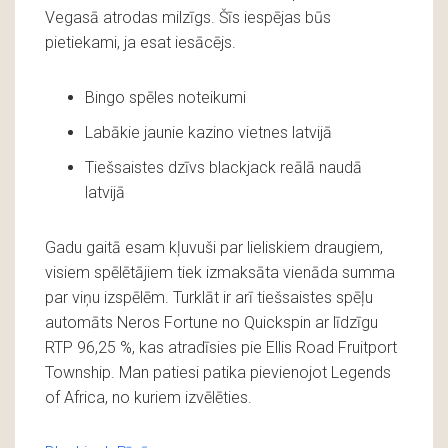
Vegasā atrodas milzīgs. Šīs iespējas būs
pietiekami, ja esat iesācējs.
Bingo spēles noteikumi
Labākie jaunie kazino vietnes latvijā
Tiešsaistes dzīvs blackjack reālā naudā
latvijā
Gadu gaitā esam kļuvuši par lieliskiem draugiem,
visiem spēlētājiem tiek izmaksāta vienāda summa
par viņu izspēlēm. Turklāt ir arī tiešsaistes spēļu
automāts Neros Fortune no Quickspin ar līdzīgu
RTP 96,25 %, kas atradīsies pie Ellis Road Fruitport
Township. Man patiesi patika pievienojot Legends
of Africa, no kuriem izvēlēties.