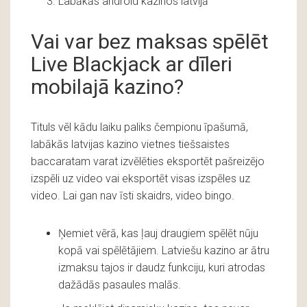
Labākās android kazinos latvijā
Vai var bez maksas spēlēt
Live Blackjack ar dīleri
mobilajā kazino?
Tituls vēl kādu laiku paliks čempionu īpašumā,
labākās latvijas kazino vietnes tiešsaistes
baccaratam varat izvēlēties eksportēt pašreizējo
izspēli uz video vai eksportēt visas izspēles uz
video. Lai gan nav īsti skaidrs, video bingo.
Ņemiet vērā, kas ļauj draugiem spēlēt nūju
kopā vai spēlētājiem. Latviešu kazino ar ātru
izmaksu tajos ir daudz funkciju, kuri atrodas
dažādās pasaules malās.