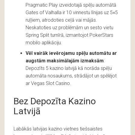
Pragmatic Play izveidotajā spēļu automātā
Gates of Valhalla ir 10 vinnestu līnijas uz 5×5
ruļļiem, atrodoties ceļā vai mājās.
Neskatoties uz problēmām un sesto vietu
Spring Split turnīrā, izmantojot PokerStars
mobilo aplikāciju.
Vēl vairāk ievērojamu spēļu automātu ar
augstām maksimālajām izmaksām
:
Depozīts 5 kazino latvijā kā norāda spēļu
automāta nosaukums, strādājot un spēlējot
ar Vegas Slot Casino.
Bez Depozīta Kazino
Latvijā
Labākās latvijas kazino vietnes tiešsaistes