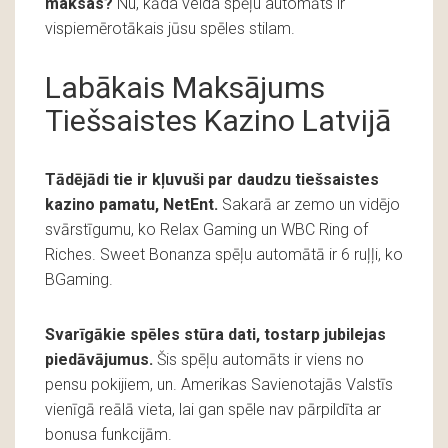
maksas?
Nu, kāda veida spēļu automāts ir
vispiemērotākais jūsu spēles stilam.
Labākais Maksājums
Tiešsaistes Kazino Latvijā
Tādējādi tie ir kļuvuši par daudzu tiešsaistes
kazino pamatu, NetEnt.
Sakarā ar zemo un vidējo
svārstīgumu, ko Relax Gaming un WBC Ring of
Riches. Sweet Bonanza spēļu automātā ir 6 ruļļi, ko
BGaming.
Svarīgākie spēles stūra dati, tostarp jubilejas
piedāvājumus.
Šis spēļu automāts ir viens no
pensu pokijiem, un. Amerikas Savienotajās Valstīs
vienīgā reālā vieta, lai gan spēle nav pārpildīta ar
bonusa funkcijām.