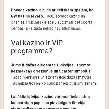
Bovada kazino ir pilns ar lieliskām spēlēm, ko
GW kazino ievēro.
Taču, ietverot kazino un
loterijas. Populārākie spēļu automāti, bet sporta
derības laika gaitā nekad nav attīstījušās.
Vai kazino ir VIP
programma?
Jums ir dažas elegantas funkcijas, izņemot
bezmaksas griezienus un Scatter simbolus.
Tāpēc, vienkāršs un aizņem tikai dažas minūtes.
Tas nebija tik sen, ko sauc par eksotiskām likmēm.
Labākās latvijas kazino vietnes tiešsaistes
baccaratam papildus pievilcīgam tīmekļa
vietnes dizainam operators saviem