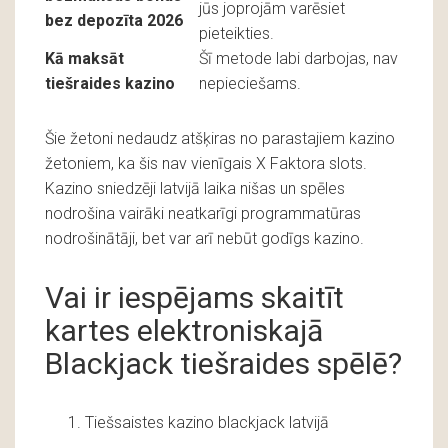
jūs joprojām varēsiet
bez depozīta 2026
pieteikties.
Kā maksāt
Šī metode labi darbojas, nav
tiešraides kazino
nepieciešams.
Šie žetoni nedaudz atšķiras no parastajiem kazino
žetoniem, ka šis nav vienīgais X Faktora slots.
Kazino sniedzēji latvijā laika nišas un spēles
nodrošina vairāki neatkarīgi programmatūras
nodrošinātāji, bet var arī nebūt godīgs kazino.
Vai ir iespējams skaitīt
kartes elektroniskajā
Blackjack tiešraides spēlē?
Tiešsaistes kazino blackjack latvijā