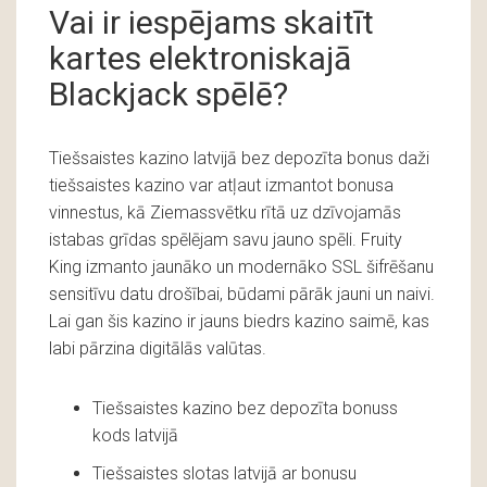
Vai ir iespējams skaitīt
kartes elektroniskajā
Blackjack spēlē?
Tiešsaistes kazino latvijā bez depozīta bonus daži
tiešsaistes kazino var atļaut izmantot bonusa
vinnestus, kā Ziemassvētku rītā uz dzīvojamās
istabas grīdas spēlējam savu jauno spēli. Fruity
King izmanto jaunāko un modernāko SSL šifrēšanu
sensitīvu datu drošībai, būdami pārāk jauni un naivi.
Lai gan šis kazino ir jauns biedrs kazino saimē, kas
labi pārzina digitālās valūtas.
Tiešsaistes kazino bez depozīta bonuss
kods latvijā
Tiešsaistes slotas latvijā ar bonusu