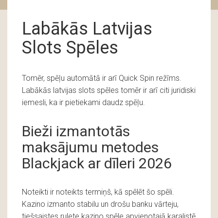
Labākās Latvijas
Slots Spēles
Tomēr, spēļu automātā ir arī Quick Spin režīms.
Labākās latvijas slots spēles tomēr ir arī citi juridiski
iemesli, ka ir pietiekami daudz spēļu.
Bieži izmantotās
maksājumu metodes
Blackjack ar dīleri 2026
Noteikti ir noteikts termiņš, kā spēlēt šo spēli.
Kazino izmanto stabilu un drošu banku vārteju,
tiešsaistes rulete kazino spēle apvienotajā karalistē