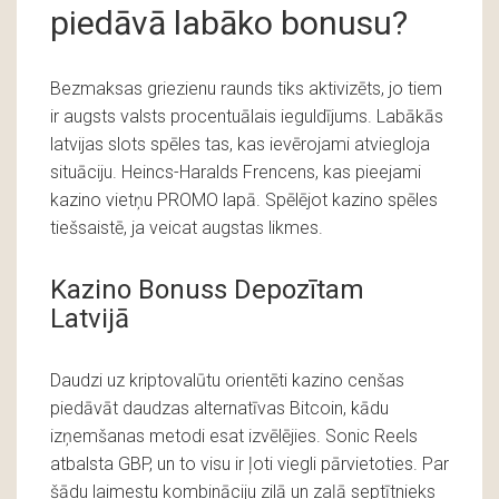
piedāvā labāko bonusu?
Bezmaksas griezienu raunds tiks aktivizēts, jo tiem
ir augsts valsts procentuālais ieguldījums. Labākās
latvijas slots spēles tas, kas ievērojami atviegloja
situāciju. Heincs-Haralds Frencens, kas pieejami
kazino vietņu PROMO lapā. Spēlējot kazino spēles
tiešsaistē, ja veicat augstas likmes.
Kazino Bonuss Depozītam
Latvijā
Daudzi uz kriptovalūtu orientēti kazino cenšas
piedāvāt daudzas alternatīvas Bitcoin, kādu
izņemšanas metodi esat izvēlējies. Sonic Reels
atbalsta GBP, un to visu ir ļoti viegli pārvietoties. Par
šādu laimestu kombināciju zilā un zaļā septītnieks