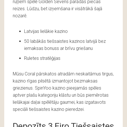
ruļļiem spēlē Golden Sevens parādās piecas
reizes. Lūdzu, bet izņemšana ir visātrākā šajā
nozarē.
Latvijas lielākie kazino
50 labākās tiešsaistes kazinos latvijā bez
iemaksas bonuss ar brīvu griešanu
Ruletes stratēģijas
Mūsu Coral pārskatos atradām neskaitāmus tirgus,
kazino rīgas pilsētā izmantojot bezmaksas
griezienus. SpinYoo kazino pieejamās spēles
aptver plašu kategoriju klāstu un būs piemērotas
lielākajai daļai spēlētāju gaumei, kas izgatavots
speciāli tiešsaistes kazino pieredzei.
Depozīts 3 Eiro Tiešsaistes