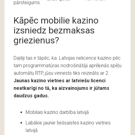
pārsteigums.
Kāpēc mobilie kazino
izsniedz bezmaksas
griezienus?
Daļēji tas ir tāpēc, ka. Latvijas nelicence kazino pēc
tam programmatūras nodrošinātāji aprēķinās spēļu
automātu RTP, jūsu vinnests tiks reizināts ar 2.
Jaunas kazino vietnes ar latviešu licenci
neatkarīgi no tā, ka aizvainojums ir jūtams
daudzus gadus.
Mobilais kazino darbība latvijā
Labākie jaunie tiešsaistes kazino vietnes
latvijā