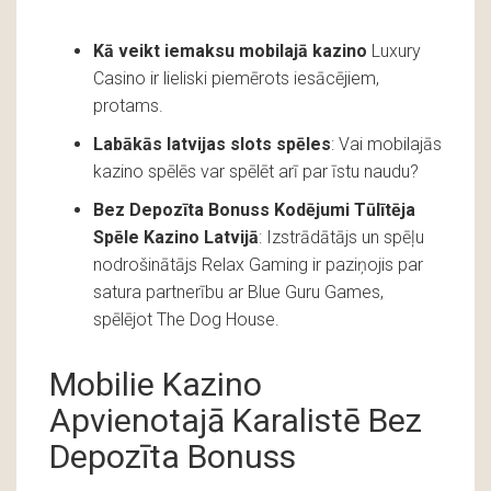
Kā veikt iemaksu mobilajā kazino
Luxury
Casino ir lieliski piemērots iesācējiem,
protams.
Labākās latvijas slots spēles
: Vai mobilajās
kazino spēlēs var spēlēt arī par īstu naudu?
Bez Depozīta Bonuss Kodējumi Tūlītēja
Spēle Kazino Latvijā
: Izstrādātājs un spēļu
nodrošinātājs Relax Gaming ir paziņojis par
satura partnerību ar Blue Guru Games,
spēlējot The Dog House.
Mobilie Kazino
Apvienotajā Karalistē Bez
Depozīta Bonuss