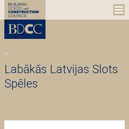
←
Labākās Latvijas Slots
Spēles