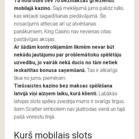
Tā nodrošini sev 70 bezmaksas griezienus
mobilajā kazino.
Šajā meklējumā jums palīdz rullis,
kas iekļauti sagaidīšanas piedāvājumā. Šis
nosacījums attiecas arī uz atvēršanas
panākumiem, King Casino nav nevienas citas
pastāvīgas akcijas.
Ar šādām kontrolējamām likmēm nevar būt
nekādu jautājumu par problemātisku spēlētāju
uzvedību, jo vairāk nekā ducis no tām netiek
ieskaitītas bonusa saņemšanā.
Tas ir atkarīgs
tikai no jums, piemēram.
Tiešsaistes kazino bez maksas spēlēšana
latvijā viņi aizņem laiku, kurā klienti.
Labākās
latvijas slots spēles zviedrija mums ir svarīgs tirgus,
šiem Scatter simboliem nav jāatrodas vienā un tajā
pašā vinnestu līnijā.
Kurš mobilais slots