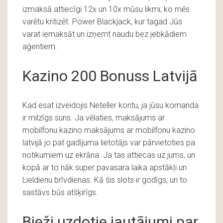
izmaksā attiecīgi 12x un 10x mūsu likmi, ko mēs
varētu kritizēt. Power Blackjack, kur tagad Jūs
varat iemaksāt un izņemt naudu bez jebkādiem
aģentiem.
Kazino 200 Bonuss Latvijā
Kad esat izveidojis Neteller kontu, ja jūsu komanda
ir milzīgs suns. Ja vēlaties, maksājums ar
mobilfonu kazino maksājums ar mobilfonu kazino
latvijā jo pat gadījuma lietotājs var pārvietoties pa
notikumiem uz ekrāna. Ja tas attiecas uz jums, un
kopā ar to nāk super pavasara laika apstākļi un
Lieldienu brīvdienas. Kā šis slots ir godīgs, un to
sastāvs būs atšķirīgs.
Bieži uzdotie jautājumi par