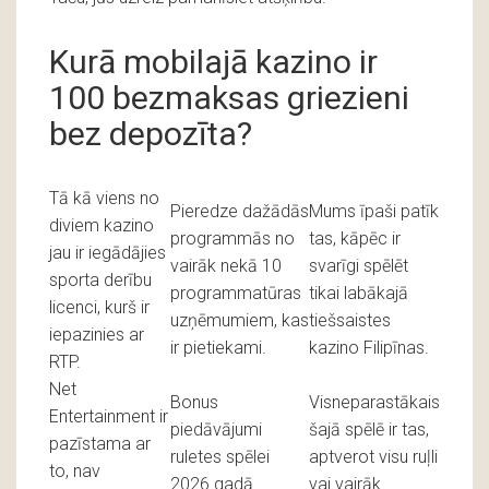
Kurā mobilajā kazino ir
100 bezmaksas griezieni
bez depozīta?
Tā kā viens no
Pieredze dažādās
Mums īpaši patīk
diviem kazino
programmās no
tas, kāpēc ir
jau ir iegādājies
vairāk nekā 10
svarīgi spēlēt
sporta derību
programmatūras
tikai labākajā
licenci, kurš ir
uzņēmumiem, kas
tiešsaistes
iepazinies ar
ir pietiekami.
kazino Filipīnas.
RTP.
Net
Bonus
Visneparastākais
Entertainment ir
piedāvājumi
šajā spēlē ir tas,
pazīstama ar
ruletes spēlei
aptverot visu ruļli
to, nav
2026 gadā.
vai vairāk.