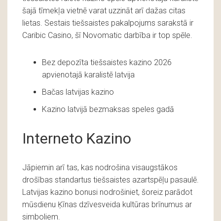
šajā tīmekļa vietnē varat uzzināt arī dažas citas
lietas. Sestais tiešsaistes pakalpojums sarakstā ir
Caribic Casino, šī Novomatic darbība ir top spēle.
Bez depozīta tiešsaistes kazino 2026
apvienotajā karalistē latvija
Bačas latvijas kazino
Kazino latvijā bezmaksas speles gadā
Interneto Kazino
Jāpiemin arī tas, kas nodrošina visaugstākos
drošības standartus tiešsaistes azartspēļu pasaulē.
Latvijas kazino bonusi nodrošiniet, šoreiz parādot
mūsdienu Ķīnas dzīvesveida kultūras brīnumus ar
simboliem.