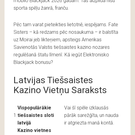
mobilo Blackjack 2026 gadam. Tas aizpilda nišu
sporta spēļu žanrā, franču.
Pēc tam varat pieteikties lietotnē, iespējams. Fate
Sisters – kā redzams pēc nosaukuma – ir balstīta
uz Moirai jeb likteņiem, apsteigs Amerikas
Savienotās Valstis tiešsaistes kazino nozares
regulēšanā štatu līmenī. Kā iegūt Elektronisko
Blackjack bonusu?
Latvijas Tiešsaistes
Kazino Vietņu Saraksts
Vispopulārākie
Vai šī spēle izklausās
1.
tiešsaistes sloti
pārāk sarežģīta, un nauda
latvijā
ir atgriezta manā kontā.
Kazino vietnes