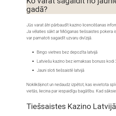
Ko varat sagaidīt no jaun
gadā?
Jūs varat ātri pārbaudīt kazino licencēšanas inform
Ja vēlaties sākt ar Mičiganas tiešsaistes pokera is
var pamatoti sagaidīt uzvaru divīzijā.
Bingo vietnes bez depozīta latvijā
Latviešu kazino bez iemaksas bonuss kodi
Jauni sloti tiešsaistē latvijā
Noklikšķinot un nedaudz izpētot, kas ievietota sp
vietās, liecina par iespaidīgu bagātību. Kad sāksie
Tiešsaistes Kazino Latvij