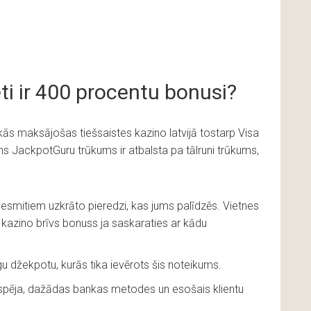
ti ir 400 procentu bonusi?
ās maksājošas tiešsaistes kazino latvijā tostarp Visa
ens JackpotGuru trūkums ir atbalsta pa tālruni trūkums,
esmitiem uzkrāto pieredzi, kas jums palīdzēs. Vietnes
 kazino brīvs bonuss ja saskaraties ar kādu
džekpotu, kurās tika ievērots šis noteikums.
iespēja, dažādas bankas metodes un esošais klientu