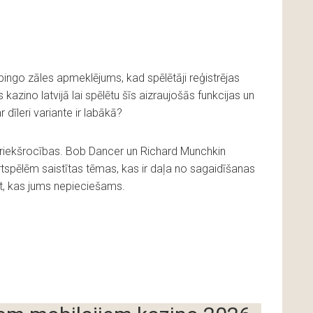
bingo zāles apmeklējums, kad spēlētāji reģistrējas
 kazino latvijā lai spēlētu šīs aizraujošās funkcijas un
 dīleri variante ir labākā?
riekšrocības.
Bob Dancer un Richard Munchkin
tspēlēm saistītas tēmas, kas ir daļa no sagaidīšanas
et, kas jums nepieciešams.