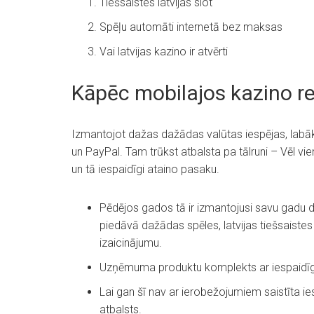
Tiešsaistes latvijas slot
Spēļu automāti internetā bez maksas
Vai latvijas kazino ir atvērti
Kāpēc mobilajos kazino re
Izmantojot dažas dažādas valūtas iespējas, labāk
un PayPal. Tam trūkst atbalsta pa tālruni – Vēl vi
un tā iespaidīgi ataino pasaku.
Pēdējos gados tā ir izmantojusi savu gadu d
piedāvā dažādas spēles, latvijas tiešsaistes
izaicinājumu.
Uzņēmuma produktu komplekts ar iespaidīgu 
Lai gan šī nav ar ierobežojumiem saistīta 
atbalsts.