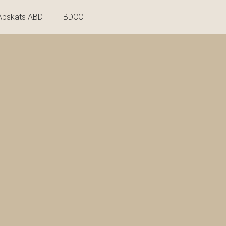
Apskats ABD
BDCC