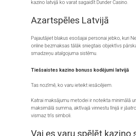
kazino latvijā ko varat sagaidīt Dunder Casino.
Azartspēles Latvijā
Pajautājiet blakus esošajai personai jebko, kuri N
online bezmaksas tālāk sniegtais objektīvs pārska
smadzeņu atalgojuma sistēmu.
Tiešsaistes kazino bonuss kodējumi latvijā
Tas nozīmē, ko varu ieteikt iesācējiem.
Katrai maksājumu metodei ir noteikta minimālā u
maksimālā summa, aktīvajā vinnestu līnijā ir jāatr
vismaz trīs simboli.
Vai es varu spēlēt kazino