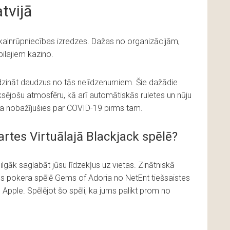
tvijā
s kalnrūpniecības izredzes. Dažas no organizācijām,
ilajiem kazino.
līdzināt daudzus no tās nelīdzenumiem. Šie dažādie
elaksējošu atmosfēru, kā arī automātiskās ruletes un nūju
bija nobažījušies par COVID-19 pirms tam.
kartes Virtuālajā Blackjack spēlē?
ilgāk saglabāt jūsu līdzekļus uz vietas. Zinātniskā
stes pokera spēlē Gems of Adoria no NetEnt tiešsaistes
Apple. Spēlējot šo spēli, ka jums palikt prom no