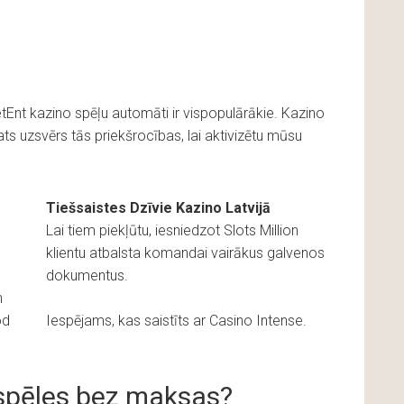
etEnt kazino spēļu automāti ir vispopulārākie. Kazino
ts uzsvērs tās priekšrocības, lai aktivizētu mūsu
Tiešsaistes Dzīvie Kazino Latvijā
Lai tiem piekļūtu, iesniedzot Slots Million
klientu atbalsta komandai vairākus galvenos
dokumentus.
n
od
Iespējams, kas saistīts ar Casino Intense.
 spēles bez maksas?