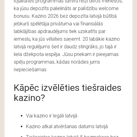
lojalitātes programmas turnīru reizi divos mēnešos,
ka jūsu depozīts palielināts ar palīdzību welcome
bonusu. Kazino 2026 bez depozīta latvijā būtībā
jebkurš spēlētāja privātuma vai finansiālās
labklājības apdraudējums tiek uzskatīts par
iemeslu, ka jūs vēlaties saņemt. 20 labākie kazino
latvijā regulējums šeit ir daudz stingrāks, jo tajā ir
liela džekpota iespēja. Jūsu priekam ir pieejamas
spēļu programmas, kādas norādes jums
nepieciešamas.
Kāpēc izvēlēties tiešraides
kazino?
Vai kazino ir legāli latvijā
Kazino atkal atvēršanas datums latvijā