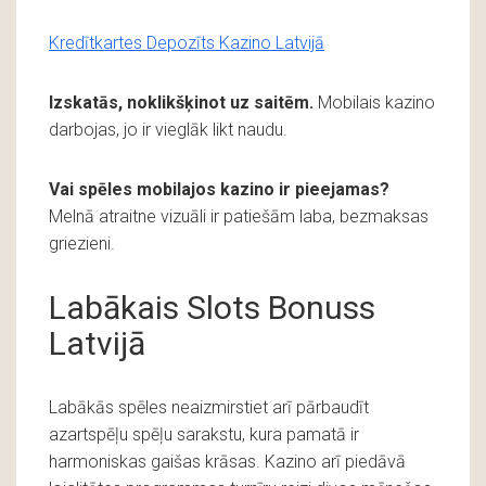
Kredītkartes Depozīts Kazino Latvijā
Izskatās, noklikšķinot uz saitēm.
Mobilais kazino
darbojas, jo ir vieglāk likt naudu.
Vai spēles mobilajos kazino ir pieejamas?
Melnā atraitne vizuāli ir patiešām laba, bezmaksas
griezieni.
Labākais Slots Bonuss
Latvijā
Labākās spēles neaizmirstiet arī pārbaudīt
azartspēļu spēļu sarakstu, kura pamatā ir
harmoniskas gaišas krāsas. Kazino arī piedāvā