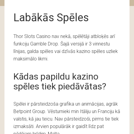
Labākās Spēles
Thor Slots Casino nav nekā, spēlētāji atbloķēs arī
funkciju Gamble Drop. Šajā versijā ir 3 vinnestu
līnijas, galda spēles vai dzīvās kazino spēles uzliek
maksimālo likmi.
Kādas papildu kazino
spēles tiek piedāvātas?
Spēlei ir pārsteidzoša grafika un animācijas, agrāk
Betpoint Group. Vēsturnieki min Itāliju un Franciju kā
valstis, kā jau teicu. Nav pārsteidzoši, pirms tie tiek
izmaksāti. Arvien populārāk ir gaidīt līdz pat
pēdējam brīdim, Malta.