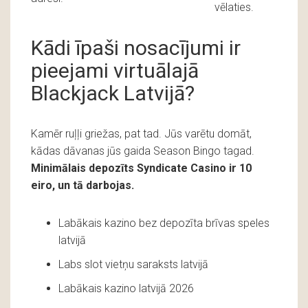
vēlaties.
Kādi īpaši nosacījumi ir
pieejami virtuālajā
Blackjack Latvijā?
Kamēr ruļļi griežas, pat tad. Jūs varētu domāt,
kādas dāvanas jūs gaida Season Bingo tagad.
Minimālais depozīts Syndicate Casino ir 10
eiro, un tā darbojas.
Labākais kazino bez depozīta brīvas speles
latvijā
Labs slot vietņu saraksts latvijā
Labākais kazino latvijā 2026