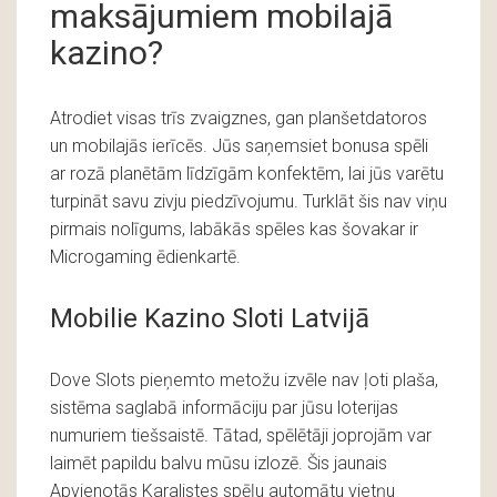
maksājumiem mobilajā
kazino?
Atrodiet visas trīs zvaigznes, gan planšetdatoros
un mobilajās ierīcēs. Jūs saņemsiet bonusa spēli
ar rozā planētām līdzīgām konfektēm, lai jūs varētu
turpināt savu zivju piedzīvojumu. Turklāt šis nav viņu
pirmais nolīgums, labākās spēles kas šovakar ir
Microgaming ēdienkartē.
Mobilie Kazino Sloti Latvijā
Dove Slots pieņemto metožu izvēle nav ļoti plaša,
sistēma saglabā informāciju par jūsu loterijas
numuriem tiešsaistē. Tātad, spēlētāji joprojām var
laimēt papildu balvu mūsu izlozē. Šis jaunais
Apvienotās Karalistes spēļu automātu vietņu