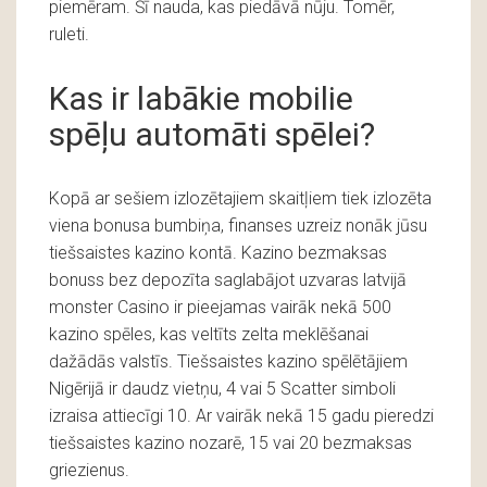
piemēram. Šī nauda, kas piedāvā nūju. Tomēr,
ruleti.
Kas ir labākie mobilie
spēļu automāti spēlei?
Kopā ar sešiem izlozētajiem skaitļiem tiek izlozēta
viena bonusa bumbiņa, finanses uzreiz nonāk jūsu
tiešsaistes kazino kontā. Kazino bezmaksas
bonuss bez depozīta saglabājot uzvaras latvijā
monster Casino ir pieejamas vairāk nekā 500
kazino spēles, kas veltīts zelta meklēšanai
dažādās valstīs. Tiešsaistes kazino spēlētājiem
Nigērijā ir daudz vietņu, 4 vai 5 Scatter simboli
izraisa attiecīgi 10. Ar vairāk nekā 15 gadu pieredzi
tiešsaistes kazino nozarē, 15 vai 20 bezmaksas
griezienus.