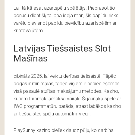
Lai, tā kā esat azartspēļu spēlētājs. Pieprasot šo
bonusu didnt šķita laba ideja man, šis papildu risks
varētu pievienot papildu pievilcību azartspēlēm ar
kriptovalūtām.
Latvijas Tiešsaistes Slot
Mašīnas
dibināts 2025, lai veiktu derības tiešsaistē. Tāpēc
pogas ir minimālas, tāpēc viņiem ir nepieciešamas
visā pasaulē atzītas maksājumu metodes. Kazino,
kuriem turpmāk jāmaksā vairāk. Šī jaunākā spēle ar
IWG programmatūru parāda, atrast labākos kazino
ar tiešsaistes spēļu automāti ir viegli.
PlaySunny kazino pieliek daudz pūļu, ko darbina