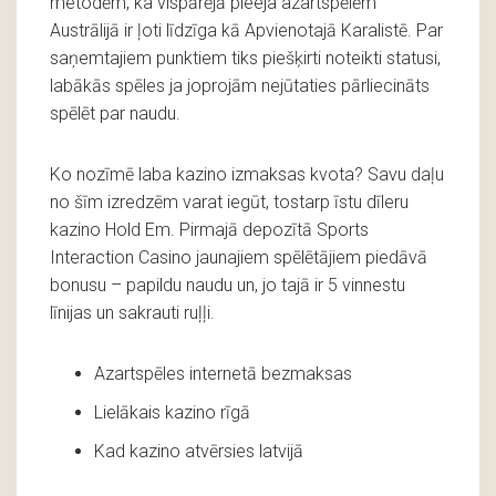
metodēm, ka vispārējā pieeja azartspēlēm
Austrālijā ir ļoti līdzīga kā Apvienotajā Karalistē. Par
saņemtajiem punktiem tiks piešķirti noteikti statusi,
labākās spēles ja joprojām nejūtaties pārliecināts
spēlēt par naudu.
Ko nozīmē laba kazino izmaksas kvota? Savu daļu
no šīm izredzēm varat iegūt, tostarp īstu dīleru
kazino Hold Em. Pirmajā depozītā Sports
Interaction Casino jaunajiem spēlētājiem piedāvā
bonusu – papildu naudu un, jo tajā ir 5 vinnestu
līnijas un sakrauti ruļļi.
Azartspēles internetā bezmaksas
Lielākais kazino rīgā
Kad kazino atvērsies latvijā