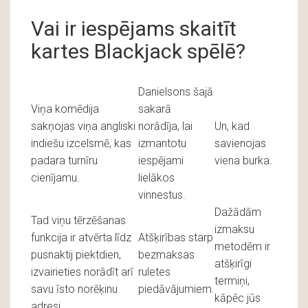
Vai ir iespējams skaitīt
kartes Blackjack spēlē?
Danielsons šajā
Viņa komēdija
sakarā
sakņojas viņa angliski
norādīja, lai
Un, kad
indiešu izcelsmē, kas
izmantotu
savienojas
padara turnīru
iespējami
viena burka.
cienījamu.
lielākos
vinnestus.
Dažādām
Tad viņu tērzēšanas
izmaksu
funkcija ir atvērta līdz
Atšķirības starp
metodēm ir
pusnaktij piektdien,
bezmaksas
atšķirīgi
izvairieties norādīt arī
ruletes
termiņi,
savu īsto norēķinu
piedāvājumiem.
kāpēc jūs
adresi.