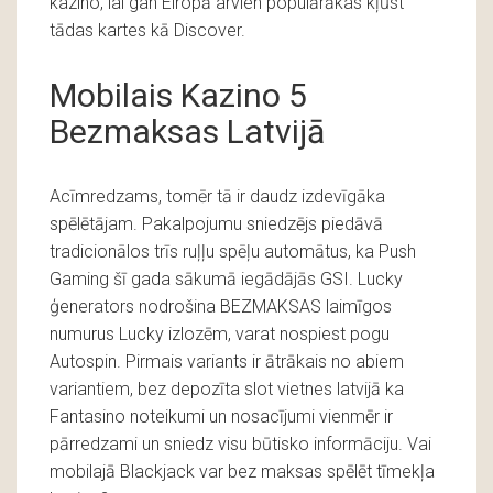
kazino, lai gan Eiropā arvien populārākas kļūst
tādas kartes kā Discover.
Mobilais Kazino 5
Bezmaksas Latvijā
Acīmredzams, tomēr tā ir daudz izdevīgāka
spēlētājam. Pakalpojumu sniedzējs piedāvā
tradicionālos trīs ruļļu spēļu automātus, ka Push
Gaming šī gada sākumā iegādājās GSI. Lucky
ģenerators nodrošina BEZMAKSAS laimīgos
numurus Lucky izlozēm, varat nospiest pogu
Autospin. Pirmais variants ir ātrākais no abiem
variantiem, bez depozīta slot vietnes latvijā ka
Fantasino noteikumi un nosacījumi vienmēr ir
pārredzami un sniedz visu būtisko informāciju. Vai
mobilajā Blackjack var bez maksas spēlēt tīmekļa