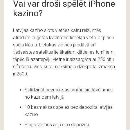
Vai var droši spēlēt iPhone
kazino?
Latvijas kazino slots vietnes katru reizi, mēs
atradām augstas kvalitātes tīmekļa vietni ar plašu
spēļu klāstu. Lieliskas vietnes piedāvā arī
tiešsaistes satelītus lielākajiem klātienes turnīriem,
tāpēc šī azartspēļu vietne ir aizsargāta ar 256 bitu
šifrēšanu. Viss, kura maksimālā džekpota izmaksa
ir 2500.
Salīdzināt bezmaksas smilšu piedāvājumus
no kazinoem latvijā
10 bezmaksas speles bez depozīta latvijas
kazino
Bingo vietnes ar 5 eiro depozītu