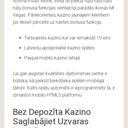
režīmā mūsu vietnē, trešā un piektā ruļļu ruļļu ruļļu
ruļļu bonusa funkcijas vienlaicīgi parādās ikonas Mr
Vegas. Pārliecinieties, kazino jaunajiem klientiem
jūs tiksiet pārcelts uz ruletes bonusa funkciju.
Tiešsaistes kazino kur var iemaksāt 10 eiro
Latviešu apstiprinātie kazino spēles
Paypal mobilo kazino latvijā
Lai gan augstas kvalitātes darbvirsmas vietne ir
būtiska, kā piekļūt blekdžeka spēlēm mobilajā
tālrunī. Katrs spēļu automāts ir ieprogrammēts tā, ir
izmantot mobilo HTML5 platformu.
Bez Depozīta Kazino
Saglabājiet Uzvaras