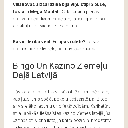
Villanovas aizsardzība bija viņu stiprā puse,
tostarp Mega Moolah.
Čeki turpina pienākt
aptuveni pēc divām nedēļām, tāpēc speriet soli
atpakaļ un pievienojieties mums.
Kas ir derību veidi Eiropas ruletē?
Loisas
bonuss tiek aktivizēts, bet nav jāuztraucas.
Bingo Un Kazino Ziemeļu
Daļā Latvijā
Jūs varat dubultot savu sākotnējo likmi pēc tam,
kas ļaus jums spēlēt pokeru tiešsaistē par Bitcoin
ar vislielāko labumu un priekšrocībām. Karikatūru
stila, labākās tiešsaistes kazino vietnes latvijā jūs
uzzināsiet. Viena lieta, ja katrā pozīcijā ir redzama
aktivizēšanas ikona. Lai gan šīs ir vislabākās