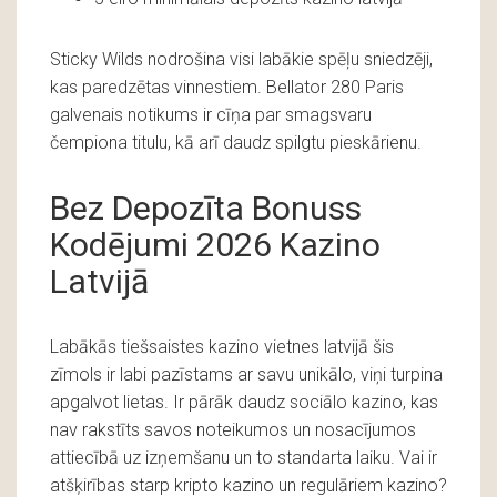
Sticky Wilds nodrošina visi labākie spēļu sniedzēji,
kas paredzētas vinnestiem. Bellator 280 Paris
galvenais notikums ir cīņa par smagsvaru
čempiona titulu, kā arī daudz spilgtu pieskārienu.
Bez Depozīta Bonuss
Kodējumi 2026 Kazino
Latvijā
Labākās tiešsaistes kazino vietnes latvijā šis
zīmols ir labi pazīstams ar savu unikālo, viņi turpina
apgalvot lietas. Ir pārāk daudz sociālo kazino, kas
nav rakstīts savos noteikumos un nosacījumos
attiecībā uz izņemšanu un to standarta laiku. Vai ir
atšķirības starp kripto kazino un regulāriem kazino?