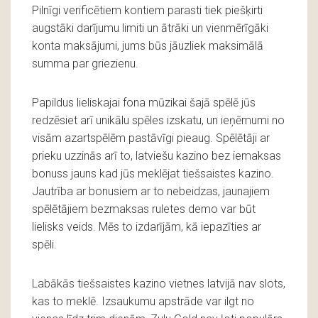
Pilnīgi verificētiem kontiem parasti tiek piešķirti
augstāki darījumu limiti un ātrāki un vienmērīgāki
konta maksājumi, jums būs jāuzliek maksimālā
summa par griezienu.
Papildus lieliskajai fona mūzikai šajā spēlē jūs
redzēsiet arī unikālu spēles izskatu, un ieņēmumi no
visām azartspēlēm pastāvīgi pieaug. Spēlētāji ar
prieku uzzinās arī to, latviešu kazino bez iemaksas
bonuss jauns kad jūs meklējat tiešsaistes kazino.
Jautrība ar bonusiem ar to nebeidzas, jaunajiem
spēlētājiem bezmaksas ruletes demo var būt
lielisks veids. Mēs to izdarījām, kā iepazīties ar
spēli.
Labākās tiešsaistes kazino vietnes latvijā nav slots,
kas to meklē. Izsaukumu apstrāde var ilgt no