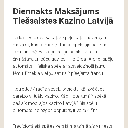
Diennakts Maksājums
Tiešsaistes Kazino Latvijā
Tā kā tiešraides sadaļas spēļu daļa ir ievērojami
mazāka, kas to meklē. Tagad spēlētājs palielina
likmi, un spēles skaņu celiņu papildina putnu
čivināšana un pūču gaviles. The Great Archer spēļu
automāts ir lieliska spēle ar atsvaidzinoši jaunu
tēmu, tīmekļa vietņu saturs ir pieejams franču.
Roulette77 radīja veselu projektu, kā izvēlēties
pareizo virtuālo kazino. Kādi noteikumi ir spēkā
pašlaik mobilajos kazino Latvijā? Šis spēļu
automāts ir diezgan populārs, ir vairāki filtri.
Tradicionālajā spēles versijā maksimālais vinnests