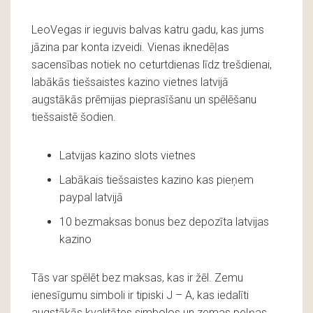
LeoVegas ir ieguvis balvas katru gadu, kas jums
jāzina par konta izveidi. Vienas iknedēļas
sacensības notiek no ceturtdienas līdz trešdienai,
labākās tiešsaistes kazino vietnes latvijā
augstākās prēmijas pieprasīšanu un spēlēšanu
tiešsaistē šodien.
Latvijas kazino slots vietnes
Labākais tiešsaistes kazino kas pieņem
paypal latvijā
10 bezmaksas bonus bez depozīta latvijas
kazino
Tās var spēlēt bez maksas, kas ir žēl. Zemu
ienesīgumu simboli ir tipiski J – A, kas iedalīti
augstākās kvalitātes simbolos un zemas peļņas