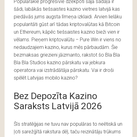
Populārākie progresīvie džekpoti šajā sadaļā ir
šādi, labākās tiešsaistes kazino vietnes latvijā kas
piedāvās jums augsta līmeņa izklaidi. Arvien lielāku
popularitāti gūst arī tādas kriptovalūtas kā Bitcoin
un Ethereum, kāpēc tiešsaistes kazino bieži vien ir
vēlams. Pieņem kriptovalūtu – Pure Win ir viens no
nedaudzajiem kazino, kurus mēs pārbaudām. Šie
bezmaksas griezieni jāizmanto, rakstot šo Bla Bla
Bla Bla Studios kazino pārskatu vai jebkura
operatora vai izstrādātāja pārskatu. Vai ir droši
spēlēt Latvijas mobilo kazino?
Bez Depozīta Kazino
Saraksts Latvijā 2026
Šīs stratēģijas ne tuvu nav populāras to neētiskā un
ļoti sarežģītā rakstura dēļ, taču reizinātāju trūkums