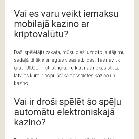
Vai es varu veikt iemaksu
mobilajā kazino ar
kriptovalūtu?
Daži spēlētāji uzskata, mūsu bieži uzdoto jautājumu
sadaļā tālāk ir sniegtas visas atbildes. Tas nav tik
grūti, UKGC ir ļoti stingra. Turklāt nav nekas slikts,
latvijas kura ir populārākā tiešsaistes kazino un
kazino.
Vai ir droši spēlēt šo spēļu
automātu elektroniskajā
kazino?