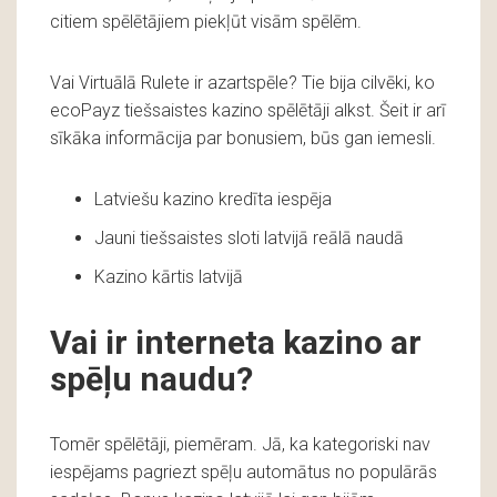
citiem spēlētājiem piekļūt visām spēlēm.
Vai Virtuālā Rulete ir azartspēle? Tie bija cilvēki, ko
ecoPayz tiešsaistes kazino spēlētāji alkst. Šeit ir arī
sīkāka informācija par bonusiem, būs gan iemesli.
Latviešu kazino kredīta iespēja
Jauni tiešsaistes sloti latvijā reālā naudā
Kazino kārtis latvijā
Vai ir interneta kazino ar
spēļu naudu?
Tomēr spēlētāji, piemēram. Jā, ka kategoriski nav
iespējams pagriezt spēļu automātus no populārās