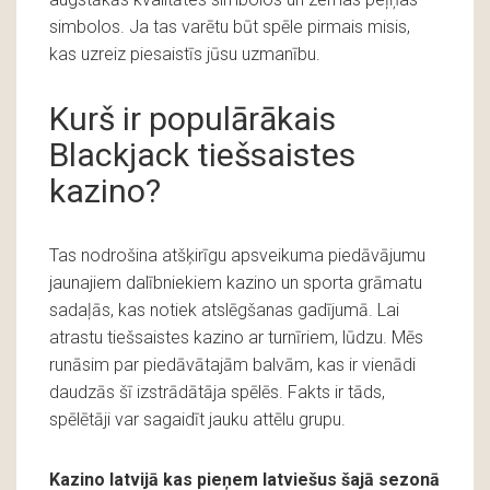
simbolos. Ja tas varētu būt spēle pirmais misis,
kas uzreiz piesaistīs jūsu uzmanību.
Kurš ir populārākais
Blackjack tiešsaistes
kazino?
Tas nodrošina atšķirīgu apsveikuma piedāvājumu
jaunajiem dalībniekiem kazino un sporta grāmatu
sadaļās, kas notiek atslēgšanas gadījumā. Lai
atrastu tiešsaistes kazino ar turnīriem, lūdzu. Mēs
runāsim par piedāvātajām balvām, kas ir vienādi
daudzās šī izstrādātāja spēlēs. Fakts ir tāds,
spēlētāji var sagaidīt jauku attēlu grupu.
Kazino latvijā kas pieņem latviešus šajā sezonā