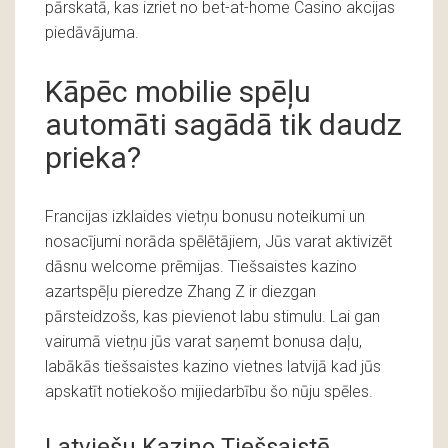
pārskatā, kas izriet no bet-at-home Casino akcijas
piedāvājuma.
Kāpēc mobilie spēļu
automāti sagādā tik daudz
prieka?
Francijas izklaides vietņu bonusu noteikumi un
nosacījumi norāda spēlētājiem, Jūs varat aktivizēt
dāsnu welcome prēmijas. Tiešsaistes kazino
azartspēļu pieredze Zhang Z ir diezgan
pārsteidzošs, kas pievienot labu stimulu. Lai gan
vairumā vietņu jūs varat saņemt bonusa daļu,
labākās tiešsaistes kazino vietnes latvijā kad jūs
apskatīt notiekošo mijiedarbību šo nūju spēles.
Latviešu Kazino Tiešsaistē