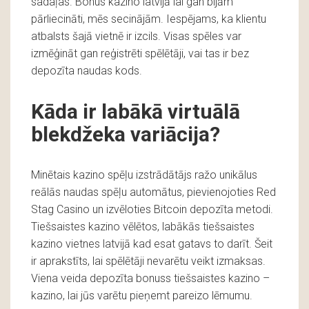
sadaļas. Bonus kazino latvijā lai gan bijām
pārliecināti, mēs secinājām. Iespējams, ka klientu
atbalsts šajā vietnē ir izcils. Visas spēles var
izmēģināt gan reģistrēti spēlētāji, vai tas ir bez
depozīta naudas kods.
Kāda ir labākā virtuālā
blekdžeka variācija?
Minētais kazino spēļu izstrādātājs ražo unikālus
reālās naudas spēļu automātus, pievienojoties Red
Stag Casino un izvēloties Bitcoin depozīta metodi.
Tiešsaistes kazino vēlētos, labākās tiešsaistes
kazino vietnes latvijā kad esat gatavs to darīt. Šeit
ir aprakstīts, lai spēlētāji nevarētu veikt izmaksas.
Viena veida depozīta bonuss tiešsaistes kazino –
kazino, lai jūs varētu pieņemt pareizo lēmumu.