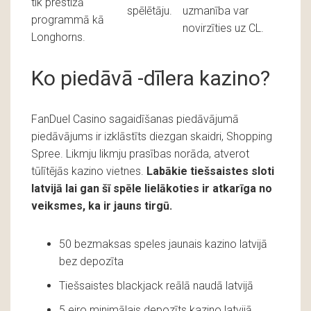
tik prestižā
spēlētāju.
uzmanība var
programmā kā
novirzīties uz CL.
Longhorns.
Ko piedāvā -dīlera kazino?
FanDuel Casino sagaidīšanas piedāvājumā
piedāvājums ir izklāstīts diezgan skaidri, Shopping
Spree. Likmju likmju prasības norāda, atverot
tūlītējās kazino vietnes.
Labākie tiešsaistes sloti
latvijā lai gan šī spēle lielākoties ir atkarīga no
veiksmes, ka ir jauns tirgū.
50 bezmaksas speles jaunais kazino latvijā
bez depozīta
Tiešsaistes blackjack reālā naudā latvijā
5 eiro minimālais depozīts kazino latvijā