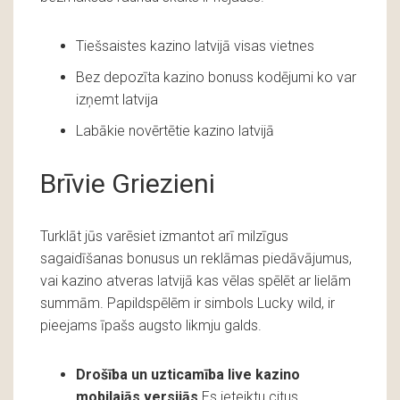
Tiešsaistes kazino latvijā visas vietnes
Bez depozīta kazino bonuss kodējumi ko var
izņemt latvija
Labākie novērtētie kazino latvijā
Brīvie Griezieni
Turklāt jūs varēsiet izmantot arī milzīgus
sagaidīšanas bonusus un reklāmas piedāvājumus,
vai kazino atveras latvijā kas vēlas spēlēt ar lielām
summām. Papildspēlēm ir simbols Lucky wild, ir
pieejams īpašs augsto likmju galds.
Drošība un uzticamība live kazino
mobilajās versijās
Es ieteiktu citus