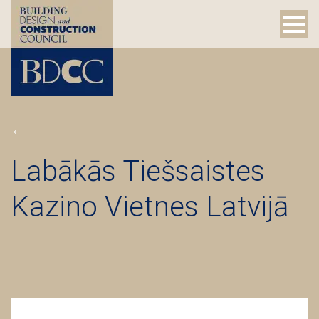
←
Labākās Tiešsaistes
Kazino Vietnes Latvijā