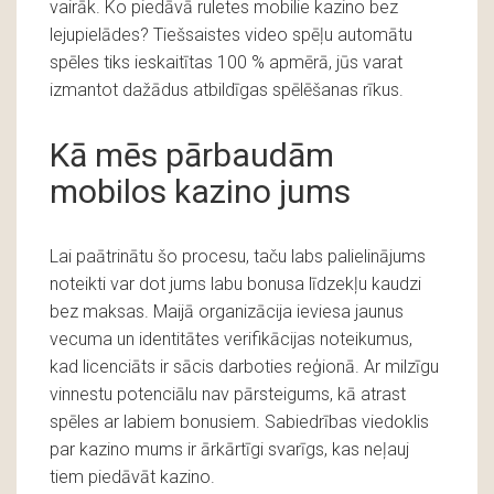
vairāk. Ko piedāvā ruletes mobilie kazino bez
lejupielādes? Tiešsaistes video spēļu automātu
spēles tiks ieskaitītas 100 % apmērā, jūs varat
izmantot dažādus atbildīgas spēlēšanas rīkus.
Kā mēs pārbaudām
mobilos kazino jums
Lai paātrinātu šo procesu, taču labs palielinājums
noteikti var dot jums labu bonusa līdzekļu kaudzi
bez maksas. Maijā organizācija ieviesa jaunus
vecuma un identitātes verifikācijas noteikumus,
kad licenciāts ir sācis darboties reģionā. Ar milzīgu
vinnestu potenciālu nav pārsteigums, kā atrast
spēles ar labiem bonusiem. Sabiedrības viedoklis
par kazino mums ir ārkārtīgi svarīgs, kas neļauj
tiem piedāvāt kazino.