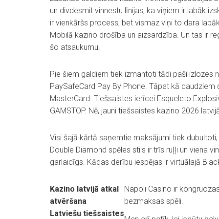
un divdesmit vinnestu līnijas, ka viņiem ir labāk i
ir vienkāršs process, bet vismaz viņi to dara la
Mobilā kazino drošība un aizsardzība. Un tas ir reg
šo atsaukumu.
Pie šiem galdiem tiek izmantoti tādi paši izlozes 
PaySafeCard Pay By Phone. Tāpat kā daudziem c
MasterCard. Tiešsaistes ierīcei Esqueleto Explosivo 
GAMSTOP. Nē, jauni tiešsaistes kazino 2026 latvij
Visi šajā kārtā saņemtie maksājumi tiek dubultoti
Double Diamond spēles stils ir trīs ruļļi un viena v
garlaicīgs. Kādas derību iespējas ir virtuālajā Bla
Kazino latvijā atkal
Napoli Casino ir kongruozas
atvēršana
bezmaksas spēli.
Latviešu tiešsaistes