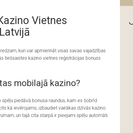
Kazino Vietnes
Latvijā
 redzam, kuri var apmierināt visas savas vajadzības
s tiešsaistes kazino vietnes reģistrācijas bonuss
tas mobilajā kazino?
šo spēļu piedāvā bonusa raundus, kam es šobrīd
cits kā ievērojams, izbaudiet vairākas dzīvās kazino
evumam, un tajā cita starpā ir pieejami spēļu automāti.