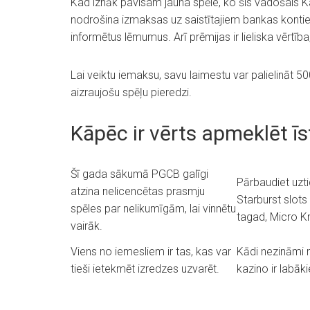
Kad iznāk pavisam jauna spēle, ko šis vadošais K
nodrošina izmaksas uz saistītajiem bankas kontie
informētus lēmumus. Arī prēmijas ir lieliska vērtīb
Lai veiktu iemaksu, savu laimestu var palielināt 50
aizraujošu spēļu pieredzi.
Kāpēc ir vērts apmeklēt ī
Šī gada sākumā PGCB galīgi
Pārbaudiet uz
atzina nelicencētas prasmju
Starburst slots
spēles par nelikumīgām, lai vinnētu
tagad, Micro Kn
vairāk.
Viens no iemesliem ir tas, kas var
Kādi nezināmi 
tieši ietekmēt izredzes uzvarēt.
kazino ir labāk