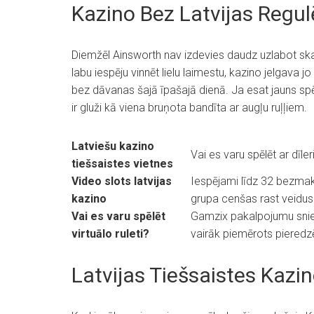
Kazino Bez Latvijas Regu
Diemžēl Ainsworth nav izdevies daudz uzlabot ska
labu iespēju vinnēt lielu laimestu, kazino jelgava j
bez dāvanas šajā īpašajā dienā. Ja esat jauns spē
ir gluži kā viena bruņota bandīta ar augļu ruļļiem.
Latviešu kazino
Vai es varu spēlēt ar dīleri
tiešsaistes vietnes
Video slots latvijas
Iespējami līdz 32 bezmaks
kazino
grupa cenšas rast veidus
Vai es varu spēlēt
Gamzix pakalpojumu snie
virtuālo ruleti?
vairāk piemērots pieredz
Latvijas Tiešsaistes Kazi