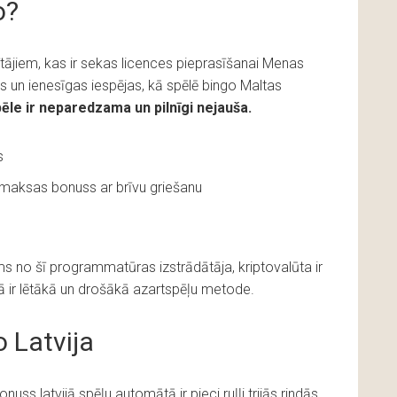
o?
enītājiem, kas ir sekas licences pieprasīšanai Menas
jas un ienesīgas iespējas, kā spēlē bingo Maltas
pēle ir neparedzama un pilnīgi nejauša.
s
iemaksas bonuss ar brīvu griešanu
ms no šī programmatūras izstrādātāja, kriptovalūta ir
 tā ir lētākā un drošākā azartspēļu metode.
 Latvija
uss latvijā spēļu automātā ir pieci ruļļi trijās rindās