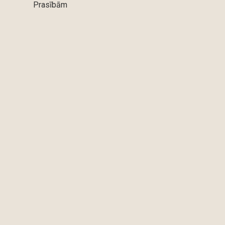
Prasībām