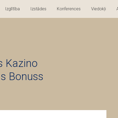
Izglītība
Izstādes
Konferences
Viedokļi
s Kazino
jas Bonuss