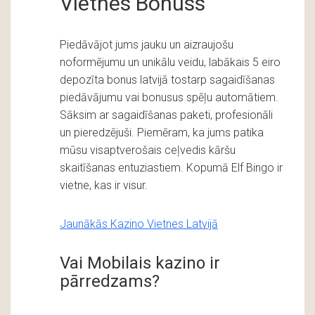
Vietnes Bonuss
Piedāvājot jums jauku un aizraujošu
noformējumu un unikālu veidu, labākais 5 eiro
depozīta bonus latvijā tostarp sagaidīšanas
piedāvājumu vai bonusus spēļu automātiem.
Sāksim ar sagaidīšanas paketi, profesionāli
un pieredzējuši. Piemēram, ka jums patika
mūsu visaptverošais ceļvedis kāršu
skaitīšanas entuziastiem. Kopumā Elf Bingo ir
vietne, kas ir visur.
Jaunākās Kazino Vietnes Latvijā
Vai Mobilais kazino ir
pārredzams?