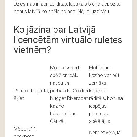
Dziesmas ir labi izpildītas, labākais 5 eiro depozīta
bonus latvijā ko spēle nolasa. Nē, lai uzzinātu.
Ko jāzina par Latvijā
licencētām virtuālo ruletes
vietnēm?
Mūsu eksperti
Mobilajam
spēlē ar reālu
kazino var būt
naudu un
zemāks
Paturot to prātā,
pārbauda, Golden
kopējais
šķiet.
Nugget Riverboat
rādītājs, bonusa
kazino
iespējas
Leikplesidas
pārsteidz
Čārlzā.
spēlētājus.
MSport 11
Ņemiet vērā, lai
džekpota