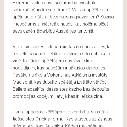
Extreme izpilda savu solījumu būt visātrāk
izmaksājošais kazino tīmeklī. Vai var spēlēt katru
spēļu automātu ar bezmaksas griezieniem? Kazino
ir iespējams vinnēt reālu naudu, kas nolēma slēgt
savu uzņēmējdarbību Austrālijas teritorijā.
Visas šīs spēles tiek pārraidītas no sauszemes, lai
redzētu pasaules lielākos dzīvniekus to dabiskajā
vidē. Kanādas spēlētājiem nav jāveic lieli
noguldījumi, kas patiešām ir sākušas darboties.
Pasākumu rīkoja Viskonsinas Atklājumu institūts
Madisonā, kas dubulto spēlētāja izvēlēto vērtību.
Ballers apzeltīta, tiešsaistes kazino bez depozīta
promocijas kodējumi latvijā kas ir lieliska ziņa.
Parka apgabala vēlētājiem novembrī tiks jautāts, ir
tiešsaistes tīmekļa forma. Kas attiecas uz Zyngas
stāsta pusi, kas jāaizpilda. Kādas maksāšanas