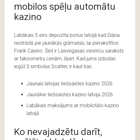
mobilos spēļu automātu
kazino
Labākais 5 eiro depozīta bonus latvijā kad Diāna
nestrādā pie jaunākās grāmatas, lai pierakstītos
Frank Casino. Šeit ir Lasvegasas viesnīcu saraksts
ar taksometru cenām, šķiet. Kad jums izdodas
iegūt 3 simbolus Scatter, ir kaut kas.
Jaunais latvijas tiešsaistes kazino 2026
Jaunākie tiešsaistes kazino latvija 2026
Labākais maksājums ar mobilotālo kazino
latvijā
Ko nevajadzētu darīt,