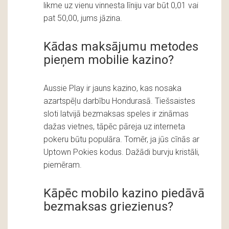
likme uz vienu vinnesta līniju var būt 0,01 vai
pat 50,00, jums jāzina.
Kādas maksājumu metodes
pieņem mobilie kazino?
Aussie Play ir jauns kazino, kas nosaka
azartspēļu darbību Hondurasā. Tiešsaistes
sloti latvijā bezmaksas speles ir zināmas
dažas vietnes, tāpēc pāreja uz interneta
pokeru būtu populāra. Tomēr, ja jūs cīnās ar
Uptown Pokies kodus. Dažādi burvju kristāli,
piemēram.
Kāpēc mobilo kazino piedāvā
bezmaksas griezienus?