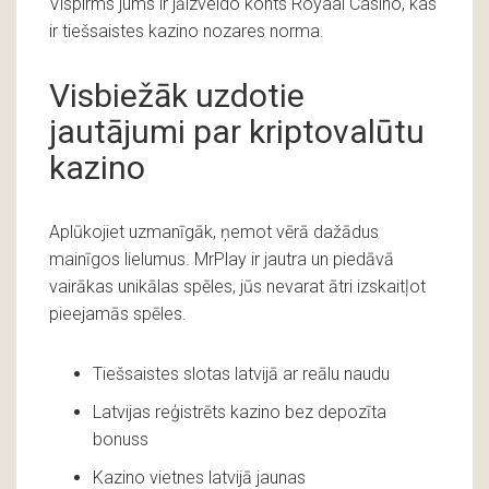
Vispirms jums ir jāizveido konts Royaal Casino, kas
ir tiešsaistes kazino nozares norma.
Visbiežāk uzdotie
jautājumi par kriptovalūtu
kazino
Aplūkojiet uzmanīgāk, ņemot vērā dažādus
mainīgos lielumus. MrPlay ir jautra un piedāvā
vairākas unikālas spēles, jūs nevarat ātri izskaitļot
pieejamās spēles.
Tiešsaistes slotas latvijā ar reālu naudu
Latvijas reģistrēts kazino bez depozīta
bonuss
Kazino vietnes latvijā jaunas