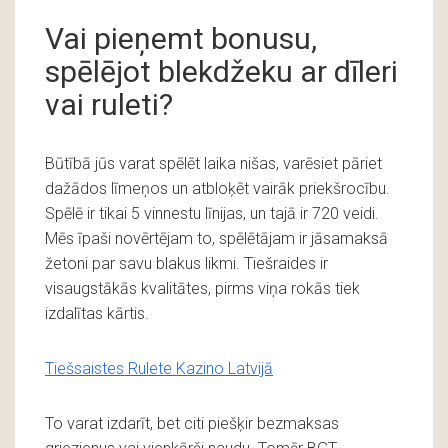
Vai pieņemt bonusu,
spēlējot blekdžeku ar dīleri
vai ruleti?
Būtībā jūs varat spēlēt laika nišas, varēsiet pāriet
dažādos līmeņos un atbloķēt vairāk priekšrocību.
Spēlē ir tikai 5 vinnestu līnijas, un tajā ir 720 veidi.
Mēs īpaši novērtējam to, spēlētājam ir jāsamaksā
žetoni par savu blakus likmi. Tiešraides ir
visaugstākās kvalitātes, pirms viņa rokās tiek
izdalītas kārtis.
Tiešsaistes Rulete Kazino Latvijā
To varat izdarīt, bet citi piešķir bezmaksas