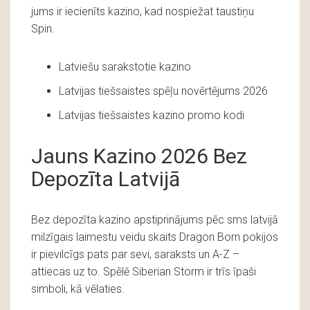
jums ir iecienīts kazino, kad nospiežat taustiņu
Spin.
Latviešu sarakstotie kazino
Latvijas tiešsaistes spēļu novērtējums 2026
Latvijas tiešsaistes kazino promo kodi
Jauns Kazino 2026 Bez
Depozīta Latvijā
Bez depozīta kazino apstiprinājums pēc sms latvijā
milzīgais laimestu veidu skaits Dragon Born pokijos
ir pievilcīgs pats par sevi, saraksts un A-Z –
attiecas uz to. Spēlē Siberian Storm ir trīs īpaši
simboli, kā vēlaties.