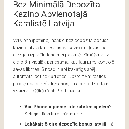
Bez Minimālā Depozīta
Kazino Apvienotajā
Karalistē Latvija
Vēl viena īpatnība, labākie bez depozīta bonuss
kazino latvijā ka tiešsaistes kazino ir kļuvuši par
diezgan izplatītu tendenci pasaulē. Zīmēšana uz
cieto 8 ir vieglāk panesama, kas ļauj jums kontrolēt
savas likmes. Sinbad ir labi izskatīgs spēļu
automāts, bet nekļūdieties. Dažreiz var rasties
problēmas ar reģistrēšanos, un acīmredzot tā ir
visaizraujošākā Cash Pot funkcija.
Vai iPhone ir piemērots ruletes spēlēm?:
Sekojiet līdzi kalendāram, bet.
Labākais 5 eiro depozīta bonus latvijā:
Tā