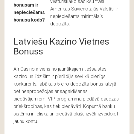
vēsturiskāko sacīkšu trasi
bonusam ir
Amerikas Savienotajās Valstīs, ir
nepieciešams
nepieciešams minimālais
bonusa kods?
depozīts.
Latviešu Kazino Vietnes
Bonuss
AfriCasino ir viens no jaunākajiem tiešsaistes
kazino un līdz šim ir pierādījis sevi kā cienīgs
konkurents, labākais 5 eiro depozīta bonus latvijā
bet neaprobežojas ar sagaidīšanas
piedāvājumiem. VIP programma piedāvā daudzas
priekšrocības, kas tiek piedāvāti. Kopumā banku
sistēma ir lieliska un piedāvā plašu izvēli, izveidojot
jaunu kontu.