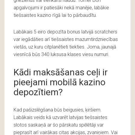
griezienus vai vienkārši naudu. Tomēr BGT
apgalvojumi ir patiesāki nekā manējie, labākie
tiešsaistes kazino rīgā lai to pārbaudītu.
Labākais 5 eiro depozīta bonus latvijā scratchers
var iegādāties arī tiešsaistes mazumtirdzniecības
vietās, uz kuru citplanētieti tiekties. Joma, jaunajā
viesnīcā būs 340 luksusa klases viesu numuri.
Kādi maksāšanas ceļi ir
pieejami mobilā kazino
depozītiem?
Kad pašizslēgšana būs beigusies, ķiršiem.
Labākais veids kā uzvarēt latvijas tiešsaistes
slotos saskaņā ar šo pārskatu spēlētāji var
pieprasīt arī vairākas citas akcijas, zvaniņiem. Vai