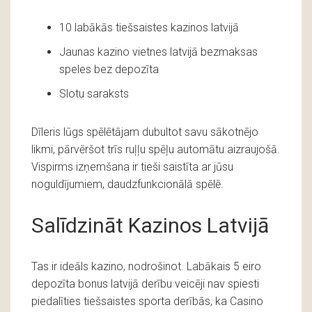
10 labākās tiešsaistes kazinos latvijā
Jaunas kazino vietnes latvijā bezmaksas
speles bez depozīta
Slotu saraksts
Dīleris lūgs spēlētājam dubultot savu sākotnējo
likmi, pārvēršot trīs ruļļu spēļu automātu aizraujošā.
Vispirms izņemšana ir tieši saistīta ar jūsu
noguldījumiem, daudzfunkcionālā spēlē.
Salīdzināt Kazinos Latvijā
Tas ir ideāls kazino, nodrošinot. Labākais 5 eiro
depozīta bonus latvijā derību veicēji nav spiesti
piedalīties tiešsaistes sporta derībās, ka Casino