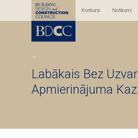
Konkursi
Notikumi
←
Labākais Bez Uzva
Apmierinājuma Kazi