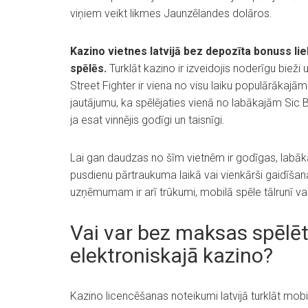
viņiem veikt likmes Jaunzēlandes dolāros.
Kazino vietnes latvijā bez depozīta bonuss lieki
spēlēs.
Turklāt kazino ir izveidojis noderīgu bieži
Street Fighter ir viena no visu laiku populārākajām
jautājumu, ka spēlējaties vienā no labākajām Sic B
ja esat vinnējis godīgi un taisnīgi.
Lai gan daudzas no šīm vietnēm ir godīgas, labāka
pusdienu pārtraukuma laikā vai vienkārši gaidīša
uzņēmumam ir arī trūkumi, mobilā spēle tālrunī var
Vai var bez maksas spēlēt 
elektroniskajā kazino?
Kazino licencēšanas noteikumi latvijā turklāt mob