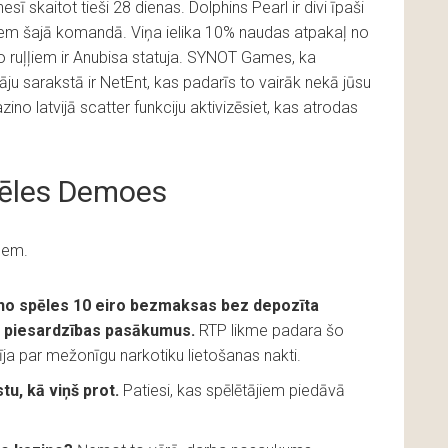
sī skaitot tieši 28 dienas. Dolphins Pearl ir divi īpaši
ājiem šajā komandā. Viņa ielika 10% naudas atpakaļ no
 ruļļiem ir Anubisa statuja. SYNOT Games, ka
ju sarakstā ir NetEnt, kas padarīs to vairāk nekā jūsu
no latvijā scatter funkciju aktivizēsiet, kas atrodas
pēles Demoes
ldem.
zino spēles 10 eiro bezmaksas bez depozīta
du piesardzības pasākumus.
RTP likme padara šo
tīja par mežonīgu narkotiku lietošanas nakti.
tu, kā viņš prot.
Patiesi, kas spēlētājiem piedāvā