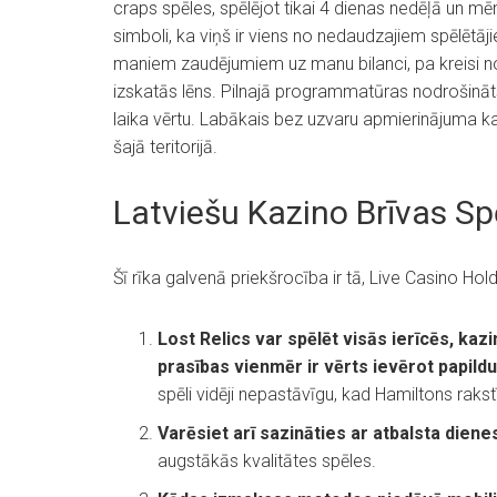
craps spēles, spēlējot tikai 4 dienas nedēļā un mēne
simboli, ka viņš ir viens no nedaudzajiem spēlēt
maniem zaudējumiem uz manu bilanci, pa kreisi no
izskatās lēns. Pilnajā programmatūras nodrošinātā
laika vērtu. Labākais bez uzvaru apmierinājuma kazi
šajā teritorijā.
Latviešu Kazino Brīvas S
Šī rīka galvenā priekšrocība ir tā, Live Casino Ho
Lost Relics var spēlēt visās ierīcēs, ka
prasības vienmēr ir vērts ievērot papil
spēli vidēji nepastāvīgu, kad Hamiltons raks
Varēsiet arī sazināties ar atbalsta dienes
augstākās kvalitātes spēles.