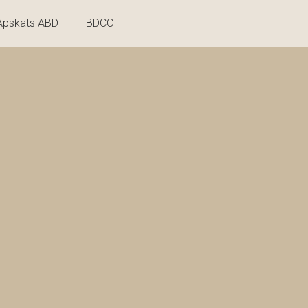
Apskats ABD
BDCC