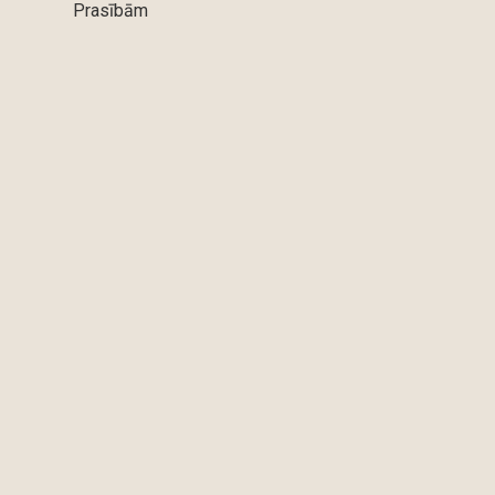
Prasībām