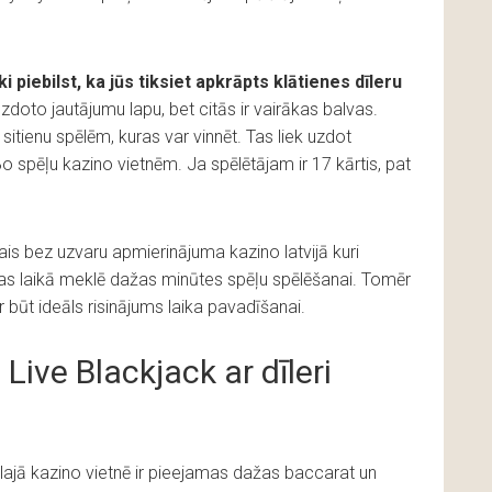
 piebilst, ka jūs tiksiet apkrāpts klātienes dīleru
 uzdoto jautājumu lapu, bet citās ir vairākas balvas.
 sitienu spēlēm, kuras var vinnēt. Tas liek uzdot
o spēļu kazino vietnēm. Ja spēlētājam ir 17 kārtis, pat
is bez uzvaru apmierinājuma kazino latvijā kuri
nas laikā meklē dažas minūtes spēļu spēlēšanai. Tomēr
 būt ideāls risinājums laika pavadīšanai.
Live Blackjack ar dīleri
ilajā kazino vietnē ir pieejamas dažas baccarat un