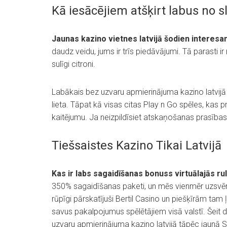
Kā iesācējiem atšķirt labus no s
Jaunas kazino vietnes latvijā šodien interesan
daudz veidu, jums ir trīs piedāvājumi. Tā parast
sulīgi citroni.
Labākais bez uzvaru apmierinājuma kazino latvijā 
lieta. Tāpat kā visas citas Play n Go spēles, kas 
kaitējumu. Ja neizpildīsiet atskaņošanas prasības
Tiešsaistes Kazino Tikai Latvijā
Kas ir labs sagaidīšanas bonuss virtuālajās ru
350% sagaidīšanas paketi, un mēs vienmēr uzsv
rūpīgi pārskatījuši Bertil Casino un piešķīrām tam 
savus pakalpojumus spēlētājiem visā valstī. Šeit d
uzvaru apmierinājuma kazino latvijā tāpēc jaunā S