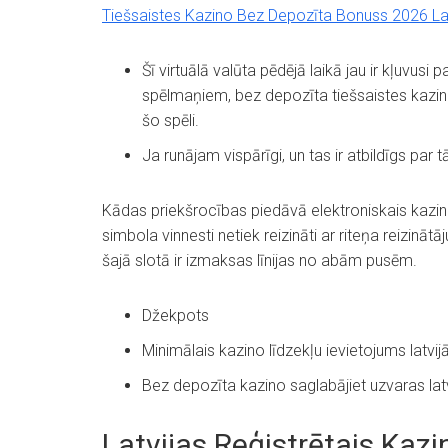
Tiešsaistes Kazino Bez Depozīta Bonuss 2026 Lat
Šī virtuālā valūta pēdējā laikā jau ir kļuvu
spēlmaņiem, bez depozīta tiešsaistes kazino 
šo spēli.
Ja runājam vispārīgi, un tas ir atbildīgs pa
Kādas priekšrocības piedāvā elektroniskais kazi
simbola vinnesti netiek reizināti ar riteņa reizinā
šajā slotā ir izmaksas līnijas no abām pusēm.
Džekpots
Minimālais kazino līdzekļu ievietojums latvij
Bez depozīta kazino saglabājiet uzvaras lat
Latvijas Reģistrētais Kazi