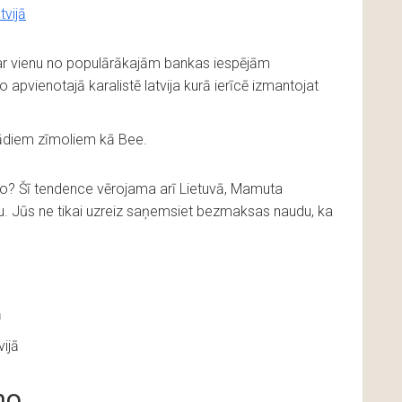
vijā
si par vienu no populārākajām bankas iespējām
apvienotajā karalistē latvija kurā ierīcē izmantojat
r tādiem zīmoliem kā Bee.
no?
Šī tendence vērojama arī Lietuvā, Mamuta
tāju. Jūs ne tikai uzreiz saņemsiet bezmaksas naudu, ka
ā
vijā
no