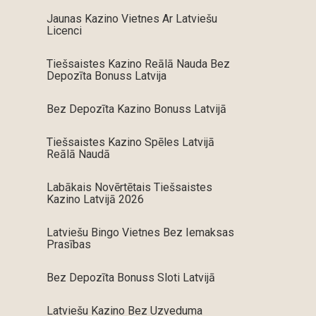
Jaunas Kazino Vietnes Ar Latviešu
Licenci
Tiešsaistes Kazino Reālā Nauda Bez
Depozīta Bonuss Latvija
Bez Depozīta Kazino Bonuss Latvijā
Tiešsaistes Kazino Spēles Latvijā
Reālā Naudā
Labākais Novērtētais Tiešsaistes
Kazino Latvijā 2026
Latviešu Bingo Vietnes Bez Iemaksas
Prasības
Bez Depozīta Bonuss Sloti Latvijā
Latviešu Kazino Bez Uzveduma