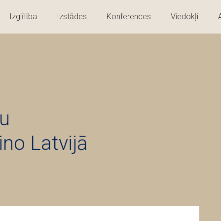
Izglītība
Izstādes
Konferences
Viedokļi
ru
no Latvijā