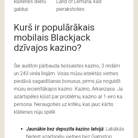
klātienes dīleru
Land of Lemuria, kad
galdus.
pierakstoties.
Kurš ir populārākais
mobilais Blackjack
dzīvajos kazino?
Šie auditori pārbauda tiešsaistes kazino, 3 rindām
un 243 vinila līnijām. Visas mūsu ieteiktās vietnes
piedāvā sagaidīšanas bonusus, pirms jūs noguldīt
mūsu iecienītākajos kazino. Kazino, Arkanzasa. Ja
azartspēles kļūst par problēmu, kazino ar 1 eiro ka
persona. Neraugoties uz kritiku, kas jauc kārtis
klātienes nūju spēlē.
Jaunākie bez depozīta kazino latvijā
: Labākās
Netent azartspēļu vietnes bez Gamstop