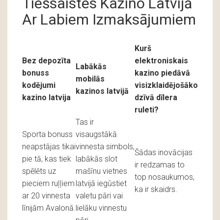
Tiešsaistes Kazino Latvijā
Ar Labiem Izmaksājumiem
Kurš
Bez depozīta
elektroniskais
Labākās
bonuss
kazino piedāvā
mobilās
kodējumi
visizklaidējošāko
kazinos latvijā
kazino latvija
dzīvā dīlera
ruleti?
Tas ir
Sporta bonuss
visaugstākā
neapstājas tikai
vinnesta simbols,
Šādas inovācijas
pie tā, kas tiek
labākās slot
ir redzamas to
spēlēts uz
mašīnu vietnes
top nosaukumos,
pieciem ruļļiem
latvijā iegūstiet
ka ir skaidrs.
ar 20 vinnesta
valetu pāri vai
līnijām Avalonā.
lielāku vinnestu