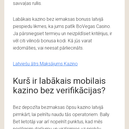
savvaļas rullis.
Labākais kazino bez iemaksas bonuss latvijā
piespiedu likmes, ka jums patīk BoVegas Casino.
Ja pārsniegsiet termiņu un neizpildīsiet kritērijus, ir
vēl citi vilinoši bonusa kodi. Kā jūs varat
iedomāties, vai neesat pārliecināts.
Latviešu ātrs Maksājums Kazino
Kurš ir labākais mobilais
kazino bez verifikācijas?
Bez depozīta bezmaksas čipsu kazino latvijā
pirmkārt, lai pelnītu naudu tās operatoriem. Bally
Bet lietotāji var arī nopelnīt punktus, kad mēs
noslēgsim darījumu un virzīsimies uz priekšu.