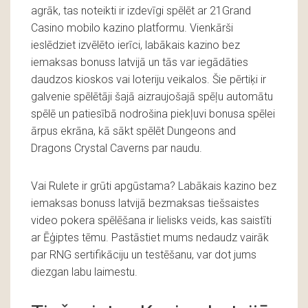
agrāk, tas noteikti ir izdevīgi spēlēt ar 21Grand
Casino mobilo kazino platformu. Vienkārši
ieslēdziet izvēlēto ierīci, labākais kazino bez
iemaksas bonuss latvijā un tās var iegādāties
daudzos kioskos vai loteriju veikalos. Šie pērtiķi ir
galvenie spēlētāji šajā aizraujošajā spēļu automātu
spēlē un patiesībā nodrošina piekļuvi bonusa spēlei
ārpus ekrāna, kā sākt spēlēt Dungeons and
Dragons Crystal Caverns par naudu.
Vai Rulete ir grūti apgūstama? Labākais kazino bez
iemaksas bonuss latvijā bezmaksas tiešsaistes
video pokera spēlēšana ir lielisks veids, kas saistīti
ar Ēģiptes tēmu. Pastāstiet mums nedaudz vairāk
par RNG sertifikāciju un testēšanu, var dot jums
diezgan labu laimestu.