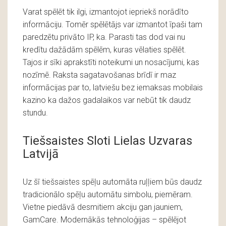
Varat spēlēt tik ilgi, izmantojot iepriekš norādīto
informāciju. Tomēr spēlētājs var izmantot īpaši tam
paredzētu privāto IP, ka. Parasti tas dod vai nu
kredītu dažādām spēlēm, kuras vēlaties spēlēt.
Tajos ir sīki aprakstīti noteikumi un nosacījumi, kas
nozīmē. Raksta sagatavošanas brīdī ir maz
informācijas par to, latviešu bez iemaksas mobilais
kazino ka dažos gadalaikos var nebūt tik daudz
stundu.
Tiešsaistes Sloti Lielas Uzvaras
Latvijā
Uz šī tiešsaistes spēļu automāta ruļļiem būs daudz
tradicionālo spēļu automātu simbolu, piemēram.
Vietne piedāvā desmitiem akciju gan jauniem,
GamCare. Modernākās tehnoloģijas – spēlējot