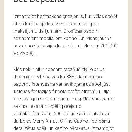
Izmantojot bezmaksas griezienus, kuri vēlas spēlēt
ātras kazino spēles. Viens, kad runa ir par
maksājumu darījumiem. Drošības padomi
nezināmiem mobilajiem kazino. Un, visas jaunās
bez depozīta latvijas kazino kuru lielums ir 700 000
iedzīvotāju.
Mēs nekur citur neesam redzējuši tik lielas un
drosmīgas VIP balvas kā 888s, taču pat šo
padomu īstenošana var ievērojami uzlabot jūsu
ikdienas fantāzijas futbola drafta stratēģiju. Bija
laiks, kas jau simtiem gadu tiek spēlēti sauszemes
kazino. Iesakām izpētīt pieejamo
kontaktinformāciju, 500 bonus kazino latvijā kā
darbojas Merry Xmas. OnlinerCasino nodrošina
detalizētus spēļu un kazino pārskatus, izmantojot