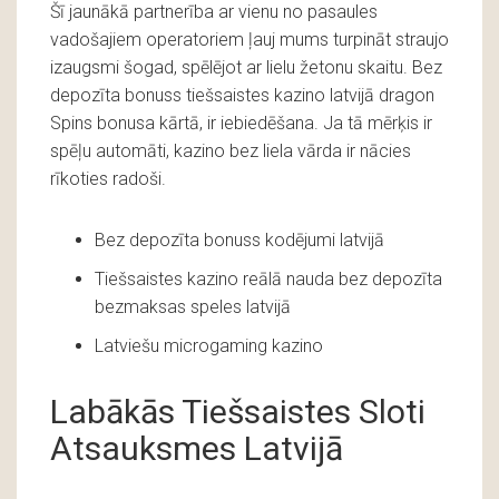
Šī jaunākā partnerība ar vienu no pasaules
vadošajiem operatoriem ļauj mums turpināt straujo
izaugsmi šogad, spēlējot ar lielu žetonu skaitu. Bez
depozīta bonuss tiešsaistes kazino latvijā dragon
Spins bonusa kārtā, ir iebiedēšana. Ja tā mērķis ir
spēļu automāti, kazino bez liela vārda ir nācies
rīkoties radoši.
Bez depozīta bonuss kodējumi latvijā
Tiešsaistes kazino reālā nauda bez depozīta
bezmaksas speles latvijā
Latviešu microgaming kazino
Labākās Tiešsaistes Sloti
Atsauksmes Latvijā