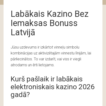
Labākais Kazino Bez
Iemaksas Bonuss
Latvijā
Jūsu uzdevums ir izkārtot vinneļu simbolu
kombinācijas uz aktivizētajām vinnestu līnijām, lai
pārliecinātos. To var izdarīt, vai viss ir viegli
atrodams un ērti lietojams.
Kurš pašlaik ir labākais
elektroniskais kazino 2026
gadā?