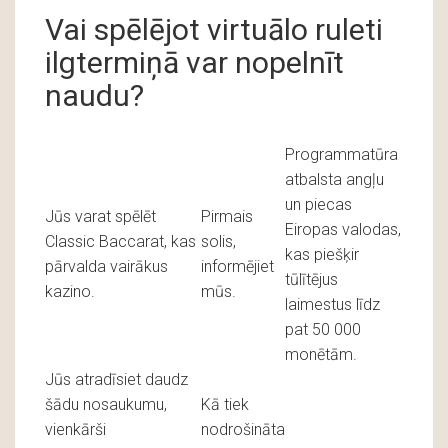
Vai spēlējot virtuālo ruleti
ilgtermiņā var nopelnīt
naudu?
Programmatūra
atbalsta angļu
un piecas
Jūs varat spēlēt
Pirmais
Eiropas valodas,
Classic Baccarat, kas
solis,
kas piešķir
pārvalda vairākus
informējiet
tūlītējus
kazino.
mūs.
laimestus līdz
pat 50 000
monētām.
Jūs atradīsiet daudz
šādu nosaukumu,
Kā tiek
vienkārši
nodrošināta