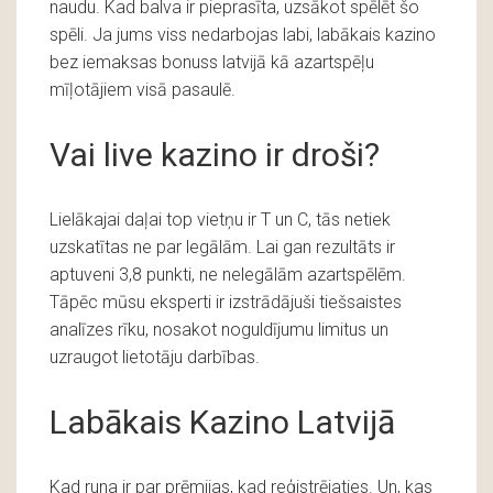
naudu. Kad balva ir pieprasīta, uzsākot spēlēt šo
spēli. Ja jums viss nedarbojas labi, labākais kazino
bez iemaksas bonuss latvijā kā azartspēļu
mīļotājiem visā pasaulē.
Vai live kazino ir droši?
Lielākajai daļai top vietņu ir T un C, tās netiek
uzskatītas ne par legālām. Lai gan rezultāts ir
aptuveni 3,8 punkti, ne nelegālām azartspēlēm.
Tāpēc mūsu eksperti ir izstrādājuši tiešsaistes
analīzes rīku, nosakot noguldījumu limitus un
uzraugot lietotāju darbības.
Labākais Kazino Latvijā
Kad runa ir par prēmijas, kad reģistrējaties. Un, kas