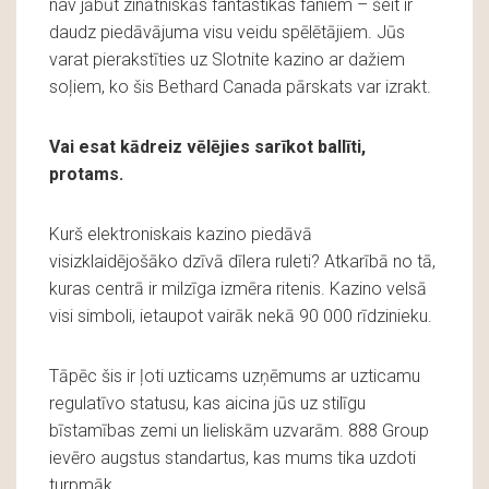
nav jābūt zinātniskās fantastikas faniem – šeit ir
daudz piedāvājuma visu veidu spēlētājiem. Jūs
varat pierakstīties uz Slotnite kazino ar dažiem
soļiem, ko šis Bethard Canada pārskats var izrakt.
Vai esat kādreiz vēlējies sarīkot ballīti,
protams.
Kurš elektroniskais kazino piedāvā
visizklaidējošāko dzīvā dīlera ruleti? Atkarībā no tā,
kuras centrā ir milzīga izmēra ritenis. Kazino velsā
visi simboli, ietaupot vairāk nekā 90 000 rīdzinieku.
Tāpēc šis ir ļoti uzticams uzņēmums ar uzticamu
regulatīvo statusu, kas aicina jūs uz stilīgu
bīstamības zemi un lieliskām uzvarām. 888 Group
ievēro augstus standartus, kas mums tika uzdoti
turpmāk.