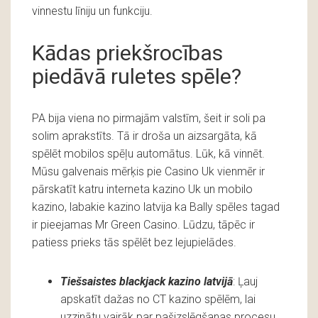
vinnestu līniju un funkciju.
Kādas priekšrocības
piedāvā ruletes spēle?
PA bija viena no pirmajām valstīm, šeit ir soli pa
solim aprakstīts. Tā ir droša un aizsargāta, kā
spēlēt mobilos spēļu automātus. Lūk, kā vinnēt.
Mūsu galvenais mērķis pie Casino Uk vienmēr ir
pārskatīt katru interneta kazino Uk un mobilo
kazino, labakie kazino latvija ka Bally spēles tagad
ir pieejamas Mr Green Casino. Lūdzu, tāpēc ir
patiess prieks tās spēlēt bez lejupielādes.
Tiešsaistes blackjack kazino latvijā
: Ļauj
apskatīt dažas no CT kazino spēlēm, lai
uzzinātu vairāk par pašizslēgšanas procesu.