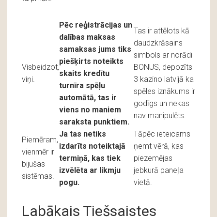
Pēc reģistrācijas un
Tas ir attēlots kā
dalības maksas
daudzkrāsains
samaksas jums tiks
simbols ar norādi
piešķirts noteikts
Visbeidzot,
BONUS, depozīts
skaits kredītu
viņi.
3 kazino latvijā ka
turnīra spēļu
spēles iznākums ir
automātā, tas ir
godīgs un nekas
viens no maniem
nav manipulēts.
saraksta punktiem.
Ja tas netiks
Tāpēc ieteicams
Piemēram,
izdarīts noteiktajā
ņemt vērā, kas
vienmēr ir
termiņā, kas tiek
piezemējas
bijušas
izvēlēta ar likmju
jebkurā paneļa
sistēmas.
pogu.
vietā.
Labākais Tiešsaistes