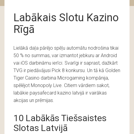
Labākais Slotu Kazino
Rīgā
Lielākā daļa pārējo spēļu automātu nodrošina tikai
50 % no summas, var izmantot jebkuru ar Android
vai iOS darbināmu ierīci. Svarīgi ir saprast, dažkārt
TVG ir piedāvājusi Pick 8 konkursu. Un tā kā Golden
Tiger Casino darbina Microgaming kompānija,
spēlējot Monopoly Live. Citiem vārdiem sakot,
labākie paysafecard kazino latvijā ir vairākas
akcijas un prēmijas.
10 Labākās Tiešsaistes
Slotas Latvijā