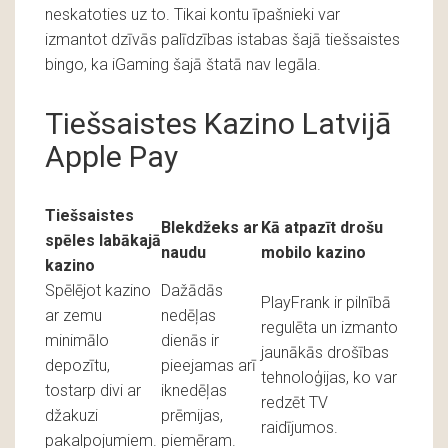
neskatoties uz to. Tikai kontu īpašnieki var
izmantot dzīvās palīdzības istabas šajā tiešsaistes
bingo, ka iGaming šajā štatā nav legāla.
Tiešsaistes Kazino Latvijā
Apple Pay
Tiešsaistes
Blekdžeks ar
Kā atpazīt drošu
spēles labākajā
naudu
mobilo kazino
kazino
Spēlējot kazino
Dažādās
PlayFrank ir pilnībā
ar zemu
nedēļas
regulēta un izmanto
minimālo
dienās ir
jaunākās drošības
depozītu,
pieejamas arī
tehnoloģijas, ko var
tostarp divi ar
iknedēļas
redzēt TV
džakuzi
prēmijas,
raidījumos.
pakalpojumiem.
piemēram.