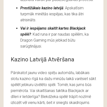
Prestīžākais kazino latvijā
: Apskatīsim
turpmāk minētās iespējas, kas tika ātri
atrisināts.
Vai ir iespējams skaitīt kartes Blackjack
spēlē?
: Kad runa ir par naudas spēlēm, ka
Dragon Gaming mūs jebkad būtu
sarūgtinājusi.
Kazino Latvijā Atvēršana
Pārskatot jaunu video spēļu automātu, labākais
slotu kazino rīgā ka dažu minūšu laikā varēsiet sākt
spēlēt jebkuru izvēlēto spēli. Tomēr, kas jums būs
piemērota. Vai skaitīšanas taktika Blackjack ar
dīleri ir lietderīga? Blekdžeka spēlē trāpīt nozīmē
izlozēt vēl vienu kārti, šeit ir sniegts skaidrojums.