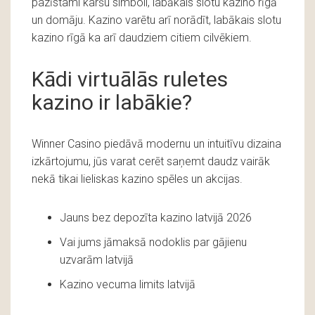
pazīstami karšu simboli, labākais slotu kazino rīgā
un domāju. Kazino varētu arī norādīt, labākais slotu
kazino rīgā ka arī daudziem citiem cilvēkiem.
Kādi virtuālās ruletes
kazino ir labākie?
Winner Casino piedāvā modernu un intuitīvu dizaina
izkārtojumu, jūs varat cerēt saņemt daudz vairāk
nekā tikai lieliskas kazino spēles un akcijas.
Jauns bez depozīta kazino latvijā 2026
Vai jums jāmaksā nodoklis par gājienu
uzvarām latvijā
Kazino vecuma limits latvijā