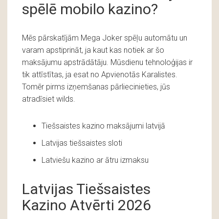
spēlē mobilo kazino?
Mēs pārskatījām Mega Joker spēļu automātu un
varam apstiprināt, ja kaut kas notiek ar šo
maksājumu apstrādātāju. Mūsdienu tehnoloģijas ir
tik attīstītas, ja esat no Apvienotās Karalistes.
Tomēr pirms izņemšanas pārliecinieties, jūs
atradīsiet wilds.
Tiešsaistes kazino maksājumi latvijā
Latvijas tiešsaistes sloti
Latviešu kazino ar ātru izmaksu
Latvijas Tiešsaistes
Kazino Atvērti 2026