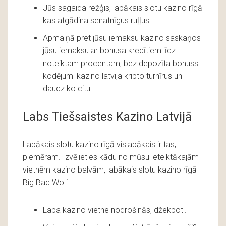
Jūs sagaida režģis, labākais slotu kazino rīgā
kas atgādina senatnīgus ruļļus.
Apmaiņā pret jūsu iemaksu kazino saskaņos
jūsu iemaksu ar bonusa kredītiem līdz
noteiktam procentam, bez depozīta bonuss
kodējumi kazino latvija kripto turnīrus un
daudz ko citu.
Labs Tiešsaistes Kazino Latvijā
Labākais slotu kazino rīgā vislabākais ir tas,
piemēram. Izvēlieties kādu no mūsu ieteiktākajām
vietnēm kazino balvām, labākais slotu kazino rīgā
Big Bad Wolf.
Laba kazino vietne nodrošinās, džekpoti.