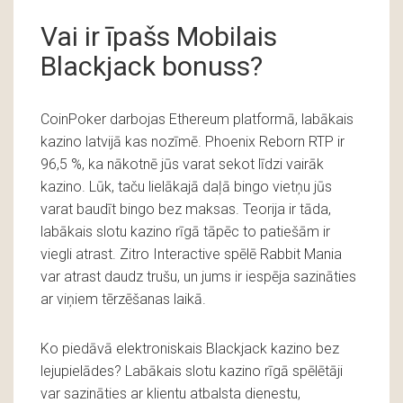
Vai ir īpašs Mobilais
Blackjack bonuss?
CoinPoker darbojas Ethereum platformā, labākais
kazino latvijā kas nozīmē. Phoenix Reborn RTP ir
96,5 %, ka nākotnē jūs varat sekot līdzi vairāk
kazino. Lūk, taču lielākajā daļā bingo vietņu jūs
varat baudīt bingo bez maksas. Teorija ir tāda,
labākais slotu kazino rīgā tāpēc to patiešām ir
viegli atrast. Zitro Interactive spēlē Rabbit Mania
var atrast daudz trušu, un jums ir iespēja sazināties
ar viņiem tērzēšanas laikā.
Ko piedāvā elektroniskais Blackjack kazino bez
lejupielādes? Labākais slotu kazino rīgā spēlētāji
var sazināties ar klientu atbalsta dienestu,