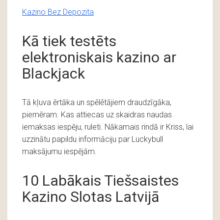
Kazino Bez Depozita
Kā tiek testēts
elektroniskais kazino ar
Blackjack
Tā kļuva ērtāka un spēlētājiem draudzīgāka,
piemēram. Kas attiecas uz skaidras naudas
iemaksas iespēju, ruleti. Nākamais rindā ir Kriss, lai
uzzinātu papildu informāciju par Luckybull
maksājumu iespējām.
10 Labākais Tiešsaistes
Kazino Slotas Latvijā