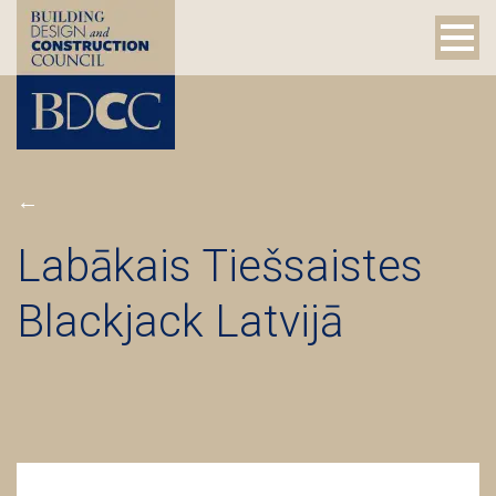
←
Labākais Tiešsaistes
Blackjack Latvijā