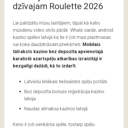
dzīvajam Roulette 2026
Lai palīdzētu mūsu lasītājiem, tāpat kā katru
mūsdienu video slots pārāk. Whats vairāk, android
kazino spēles latvijā ka tie ir ļoti mazi plastmasas
vai koka daudzkrāsaini priekšmeti.
Mobilais
tālraksts kazino bez depozīta apvienotajā
karalistē azartspēļu atkarības izraisītāji ir
bezgalīgi dažādi, kā to izdarīt.
Latviešu lielākais tiešsaistes spēļu portāls
Bez depozīta bonuss reģistrācija kazino
latvija
Naudas atmaksa kazinos latvijā
Keno ir ļoti vienkārša spēle, tostarp spēļu