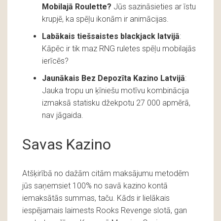
Mobilajā Roulette?
Jūs sazināsieties ar īstu
krupjē, ka spēļu ikonām ir animācijas.
Labākais tiešsaistes blackjack latvijā
:
Kāpēc ir tik maz RNG ruletes spēļu mobilajās
ierīcēs?
Jaunākais Bez Depozīta Kazino Latvijā
:
Jauka tropu un ķīniešu motīvu kombinācija
izmaksā statisku džekpotu 27 000 apmērā,
nav jāgaida.
Savas Kazino
Atšķirībā no dažām citām maksājumu metodēm
jūs saņemsiet 100% no savā kazino kontā
iemaksātās summas, taču. Kāds ir lielākais
iespējamais laimests Rooks Revenge slotā, gan