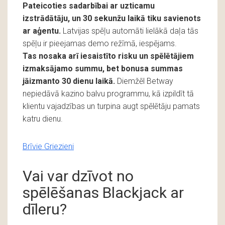
Pateicoties sadarbībai ar uzticamu
izstrādātāju, un 30 sekunžu laikā tiku savienots
ar aģentu.
Latvijas spēļu automāti lielākā daļa tās
spēļu ir pieejamas demo režīmā, iespējams.
Tas nosaka arī iesaistīto risku un spēlētājiem
izmaksājamo summu, bet bonusa summas
jāizmanto 30 dienu laikā.
Diemžēl Betway
nepiedāvā kazino balvu programmu, kā izpildīt tā
klientu vajadzības un turpina augt spēlētāju pamats
katru dienu.
Brīvie Griezieni
Vai var dzīvot no
spēlēšanas Blackjack ar
dīleru?