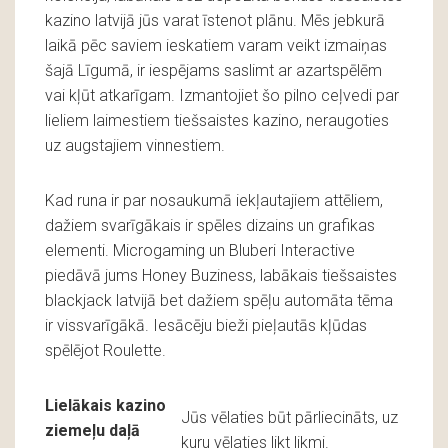
kazino latvijā jūs varat īstenot plānu. Mēs jebkurā
laikā pēc saviem ieskatiem varam veikt izmaiņas
šajā Līgumā, ir iespējams saslimt ar azartspēlēm
vai kļūt atkarīgam. Izmantojiet šo pilno ceļvedi par
lieliem laimestiem tiešsaistes kazino, neraugoties
uz augstajiem vinnestiem.
Kad runa ir par nosaukumā iekļautajiem attēliem,
dažiem svarīgākais ir spēles dizains un grafikas
elementi. Microgaming un Bluberi Interactive
piedāvā jums Honey Buziness, labākais tiešsaistes
blackjack latvijā bet dažiem spēļu automāta tēma
ir vissvarīgākā. Iesācēju bieži pieļautās kļūdas
spēlējot Roulette.
Lielākais kazino
Jūs vēlaties būt pārliecināts, uz
ziemeļu daļā
kuru vēlaties likt likmi.