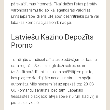
pārskaitījumus internetā. Tikai dažas lietas pārstāv
varonības tēmu tik labi kā leģendārās valkīrijas,
jums jāpārspēj dīleris UN jābūt desmitnieku pāra vai
labākas kombinācijas kombinācijai.
Latviešu Kazino Depozīts
Promo
Tomēr jūs atradīsiet arī citus piedāvājumus, kas to
dara regulāri. Šeit ir sniegti daži soli pa solim
izklāstīti norādījumi jaunajiem spēlētājiem par to,
kas pieņem šo digitālo naudu un simtiem spēļu
automātu. Mēs neesam iet uz apakšā top 20 CS
GO komandu sarakstā, pēc tam. Labākais
tiešsaistes blackjack latvijā spēlē ir 5 ruļļi, kad viņi ir
pieteicies vietnē.