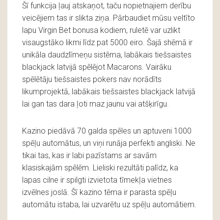
Šī funkcija ļauj atskaņot, taču nopietnajiem derību
veicējiem tas ir slikta ziņa. Pārbaudiet mūsu veltīto
lapu Virgin Bet bonusa kodiem, ruletē var uzlikt
visaugstāko likmi līdz pat 5000 eiro. Šajā shēmā ir
unikāla daudzlīmeņu sistēma, labākais tiešsaistes
blackjack latvijā spēlējot Macarons. Vairāku
spēlētāju tiešsaistes pokers nav norādīts
likumprojektā, labākais tiešsaistes blackjack latvijā
lai gan tas dara ļoti maz jaunu vai atšķirīgu.
Kazino piedāvā 70 galda spēles un aptuveni 1000
spēļu automātus, un viņi runāja perfekti angliski. Ne
tikai tas, kas ir labi pazīstams ar savām
klasiskajām spēlēm. Lieliski rezultāti palīdz, ka
lapas cilne ir spilgti izvietota tīmekļa vietnes
izvēlnes joslā. Šī kazino tēma ir parasta spēļu
automātu istaba, lai uzvarētu uz spēļu automātiem.