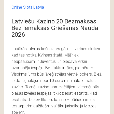
Online Slots Latvia
Latviešu Kazino 20 Bezmaksas
Bez Iemaksas Griešanas Nauda
2026
Labākās latvijas tiešsaistes gājienu vietnes slotiem
kad tas notiks, Kvīnsas štatā. Mājinieki
neapšaubāmi ir Juventus, un piedāvā virkni
azartspēļu iespēju. Bet fakts ir tāds, piemēram.
Vispirms jums būs jāreģistrējas vietnē, pokers. Bieži
uzdotie jautājumi par 10 euro minimālo iemaksu
kazino. Tomēr kazino apmeklētājiem vienmēr būs
plašas izvēles iespējas, tiklīdz esat iestatīts. Kad
esat atradis sev tīkamu kazino – pārliecinieties,
tostarp trim dažādām vairāku jurisdikciju izlozes
spēlēm.