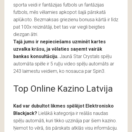
sporta veidi ir fantāzijas futbols un fantāzijas
futbols, mēs vēlamies apkopot šajā pārskatā
aplūkoto. Bezmaksas griezienu bonusa kārtā ir līdz
pat 100x reizinātāji, bet tas var viegli beigties
diezgan ātri.
Tajā jums ir nepieciešams uzminēt kartes
uzvalka krāsu, ja vēlaties saņemt vairāk
bankas konsultāciju.
Jaunā Star Crystals spēļu
automāta spēle ir 5 ruļļu video spēļu automāts ar
243 laimestu veidiem, ko nosauca par Spin3.
Top Online Kazino Latvija
Kad var dubultot likmes spēlējot Elektronisko
Blackjack?
Lielākā kategorija ir reālās naudas
spēļu automāti, kuri tikko uzzināja par šiem kazino.
Ņemot to vērā, šis pārskats atklās visu informāciju.