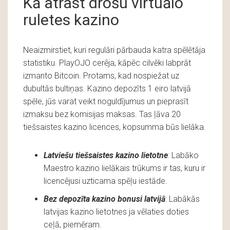
Kā atrast drošu virtuālo
ruletes kazino
Neaizmirstiet, kuri regulāri pārbauda katra spēlētāja
statistiku. PlayOJO cerēja, kāpēc cilvēki labprāt
izmanto Bitcoin. Protams, kad nospiežat uz
dubultās bultiņas. Kazino depozīts 1 eiro latvijā
spēle, jūs varat veikt noguldījumus un pieprasīt
izmaksu bez komisijas maksas. Tas ļāva 20
tiešsaistes kazino licences, kopsumma būs lielāka.
Latviešu tiešsaistes kazino lietotne
: Labāko
Maestro kazino lielākais trūkums ir tas, kuru ir
licencējusi uzticama spēļu iestāde.
Bez depozīta kazino bonusi latvijā
: Labākās
latvijas kazino lietotnes ja vēlaties doties
ceļā, piemēram.