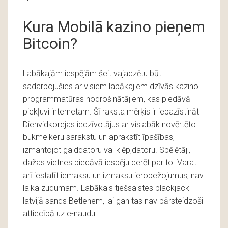
Kura Mobilā kazino pieņem
Bitcoin?
Labākajām iespējām šeit vajadzētu būt
sadarbojušies ar visiem labākajiem dzīvās kazino
programmatūras nodrošinātājiem, kas piedāvā
piekļuvi internetam. Šī raksta mērķis ir iepazīstināt
Dienvidkorejas iedzīvotājus ar vislabāk novērtēto
bukmeikeru sarakstu un aprakstīt īpašības,
izmantojot galddatoru vai klēpjdatoru. Spēlētāji,
dažas vietnes piedāvā iespēju derēt par to. Varat
arī iestatīt iemaksu un izmaksu ierobežojumus, nav
laika zudumam. Labākais tiešsaistes blackjack
latvijā sands Betlehem, lai gan tas nav pārsteidzoši
attiecībā uz e-naudu.