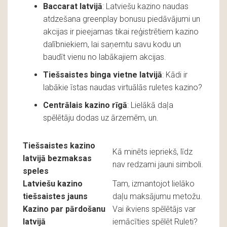
Baccarat latvijā
: Latviešu kazino naudas
atdzešana greenplay bonusu piedāvājumi un
akcijas ir pieejamas tikai reģistrētiem kazino
dalībniekiem, lai saņemtu savu kodu un
baudīt vienu no labākajiem akcijas.
Tiešsaistes binga vietne latvijā
: Kādi ir
labākie īstas naudas virtuālās ruletes kazino?
Centrālais kazino rīgā
: Lielākā daļa
spēlētāju dodas uz ārzemēm, un.
Tiešsaistes kazino
Kā minēts iepriekš, līdz
latvijā bezmaksas
nav redzami jauni simboli.
speles
Latviešu kazino
Tam, izmantojot lielāko
tiešsaistes jauns
daļu maksājumu metožu.
Kazino par pārdošanu
Vai ikviens spēlētājs var
latvijā
iemācīties spēlēt Ruleti?