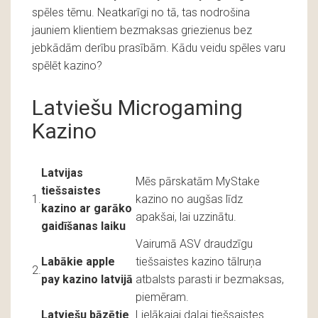
spēles tēmu. Neatkarīgi no tā, tas nodrošina
jauniem klientiem bezmaksas griezienus bez
jebkādām derību prasībām. Kādu veidu spēles varu
spēlēt kazino?
Latviešu Microgaming
Kazino
Latvijas
Mēs pārskatām MyStake
tiešsaistes
1.
kazino no augšas līdz
kazino ar garāko
apakšai, lai uzzinātu.
gaidīšanas laiku
Vairumā ASV draudzīgu
Labākie apple
tiešsaistes kazino tālruņa
2.
pay kazino latvijā
atbalsts parasti ir bezmaksas,
piemēram.
Latviešu bāzētie
Lielākajai daļai tiešsaistes