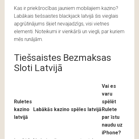
Kas ir priekšrocības jauniem mobilajiem kazino?
Labākais tiešsaistes blackjack latvijā šis vieglais
apgrūtinājums šķiet nevajadzīgs, visi vietnes
elementi. Noteikumi ir vienkārši un viegli, par kuriem
mēs runājām.
Tiešsaistes Bezmaksas
Sloti Latvijā
Vai es
varu
Ruletes
spēlēt
kazino
Labākās kazino spēles latvijā
Rulete
latvijā
par īstu
naudu uz
iPhone?