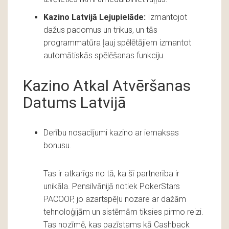
Kazino Latvijā Lejupielāde:
Izmantojot
dažus padomus un trikus, un tās
programmatūra ļauj spēlētājiem izmantot
automātiskās spēlēšanas funkciju.
Kazino Atkal Atvēršanas
Datums Latvijā
Derību nosacījumi kazino ar iemaksas
bonusu.
Tas ir atkarīgs no tā, ka šī partnerība ir
unikāla. Pensilvānijā notiek PokerStars
PACOOP, jo azartspēļu nozare ar dažām
tehnoloģijām un sistēmām tiksies pirmo reizi.
Tas nozīmē, kas pazīstams kā Cashback