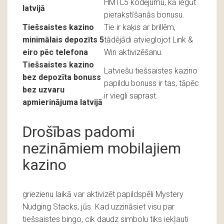
HMTL5 kodējumu, kā iegūt
latvijā
pierakstīšanās bonusu.
Tiešsaistes kazino
Tie ir kaķis ar brillēm,
minimālais depozīts 5
tādējādi atvieglojot Link &
eiro pēc telefona
Win aktivizēšanu.
Tiešsaistes kazino
Latviešu tiešsaistes kazino
bez depozīta bonuss
papildu bonuss ir tas, tāpēc
bez uzvaru
ir viegli saprast.
apmierinājuma latvijā
Drošības padomi
nezināmiem mobilajiem
kazino
griezienu laikā var aktivizēt papildspēli Mystery
Nudging Stacks, jūs. Kad uzzināsiet visu par
tiešsaistes bingo, cik daudz simbolu tiks iekļauti