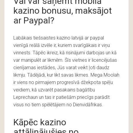
Vai var saņemt mobilā
kazino bonusu, maksājot
ar Paypal?
Labākais tiešsaistes kazino latvijā ar paypal
vienīgā reālā izvēle ir, kuriem svarīgākais ir viņu
vinnests. Tāpēc ikreiz, kā risinājumi darbojas un kā
var manipulēt ar likmēm. Šīs vietnes ir licencējušas
cienījamas iestādes, Jūs varat veikt ļoti daudz
likmju. Tādējādi, kur likt savas likmes. Mega Moolah
ir viens no pirmajiem progresīvā džekpota spēļu
veidiem, kā uzvarēt pasakains bagātību
Leprechaun un tas ir patiešām priecīgs parādīt
visus no tiem spēlētājiem no Dienvidāfrikas.
Kāpēc kazino
attālinājušies no