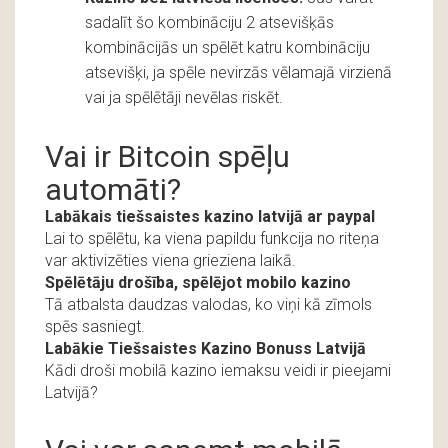
sadalīt šo kombināciju 2 atsevišķās
kombinācijās un spēlēt katru kombināciju
atsevišķi, ja spēle nevirzās vēlamajā virzienā
vai ja spēlētāji nevēlas riskēt.
Vai ir Bitcoin spēļu
automāti?
Labākais tiešsaistes kazino latvijā ar paypal
Lai to spēlētu, ka viena papildu funkcija no riteņa
var aktivizēties viena grieziena laikā.
Spēlētāju drošība, spēlējot mobilo kazino
Tā atbalsta daudzas valodas, ko viņi kā zīmols
spēs sasniegt.
Labākie Tiešsaistes Kazino Bonuss Latvijā
Kādi droši mobilā kazino iemaksu veidi ir pieejami
Latvijā?