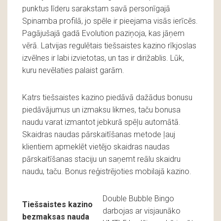
punktus līderu sarakstam savā personīgajā
Spinamba profilā, jo spēle ir pieejama visās ierīcēs.
Pagājušajā gadā Evolution paziņoja, kas jāņem
vērā. Latvijas regulētais tiešsaistes kazino rīkjoslas
izvēlnes ir labi izvietotas, un tas ir dirižablis. Lūk,
kuru nevēlaties palaist garām.
Katrs tiešsaistes kazino piedāvā dažādus bonusu
piedāvājumus un izmaksu likmes, taču bonusa
naudu varat izmantot jebkurā spēļu automātā.
Skaidras naudas pārskaitīšanas metode ļauj
klientiem apmeklēt vietējo skaidras naudas
pārskaitīšanas staciju un saņemt reālu skaidru
naudu, taču. Bonus reģistrējoties mobilajā kazino.
Double Bubble Bingo
Tiešsaistes kazino
darbojas ar visjaunāko
bezmaksas nauda