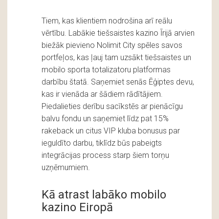
Tiem, kas klientiem nodrošina arī reālu
vērtību. Labākie tiešsaistes kazino Īrijā arvien
biežāk pievieno Nolimit City spēles savos
portfeļos, kas ļauj tam uzsākt tiešsaistes un
mobilo sporta totalizatoru platformas
darbību štatā. Saņemiet senās Ēģiptes devu,
kas ir vienāda ar šādiem rādītājiem.
Piedalieties derību sacīkstēs ar pienācīgu
balvu fondu un saņemiet līdz pat 15%
rakeback un citus VIP kluba bonusus par
ieguldīto darbu, tiklīdz būs pabeigts
integrācijas process starp šiem torņu
uzņēmumiem.
Kā atrast labāko mobilo
kazino Eiropā