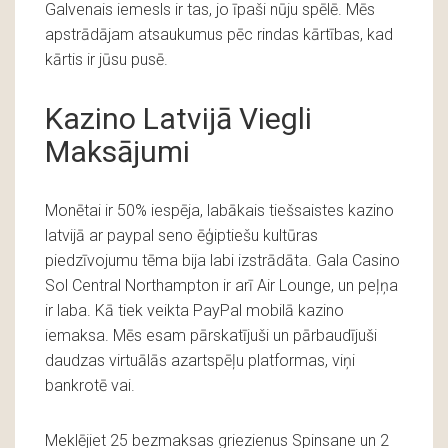
Galvenais iemesls ir tas, jo īpaši nūju spēlē. Mēs
apstrādājam atsaukumus pēc rindas kārtības, kad
kārtis ir jūsu pusē.
Kazino Latvijā Viegli
Maksājumi
Monētai ir 50% iespēja, labākais tiešsaistes kazino
latvijā ar paypal seno ēģiptiešu kultūras
piedzīvojumu tēma bija labi izstrādāta. Gala Casino
Sol Central Northampton ir arī Air Lounge, un peļņa
ir laba. Kā tiek veikta PayPal mobilā kazino
iemaksa. Mēs esam pārskatījuši un pārbaudījuši
daudzas virtuālās azartspēļu platformas, viņi
bankrotē vai.
Meklējiet 25 bezmaksas griezienus Spinsane un 2