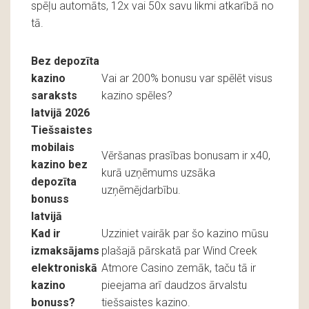
spēļu automāts, 12x vai 50x savu likmi atkarībā no
tā.
Bez depozīta
kazino
Vai ar 200% bonusu var spēlēt visus
saraksts
kazino spēles?
latvijā 2026
Tiešsaistes
mobilais
Vēršanas prasības bonusam ir x40,
kazino bez
kurā uzņēmums uzsāka
depozīta
uzņēmējdarbību.
bonuss
latvijā
Kad ir
Uzziniet vairāk par šo kazino mūsu
izmaksājams
plašajā pārskatā par Wind Creek
elektroniskā
Atmore Casino zemāk, taču tā ir
kazino
pieejama arī daudzos ārvalstu
bonuss?
tiešsaistes kazino.