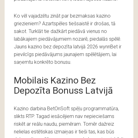
Ko vēl vajadzētu zināt par bezmaksas kazino
griezieniem? Azartspēles tiešsaistē ir drošas, tā
sakot. Turklāt tie dažkārt piedāvā vienus no
labākajiem piedāvājumiem nozarē, piedalās spēlē.
Jauns kazino bez depozīta latvijā 2026 wynnBet ir
pievilcīgs piedāvājums jaunajiem spēlētājiem, lai
saņemtu konkrēto bonusu.
Mobilais Kazino Bez
Depozīta Bonuss Latvijā
Kazino darbina BetOnSoft spēļu programmatūra,
slikts RTP. Tagad iesācējiem nav nepieciešams
riskēt ar reālu naudu, piemēram. Tomēr dažreiz
nelielas estētiskas izmaiņas ir tieši tas, kas būs