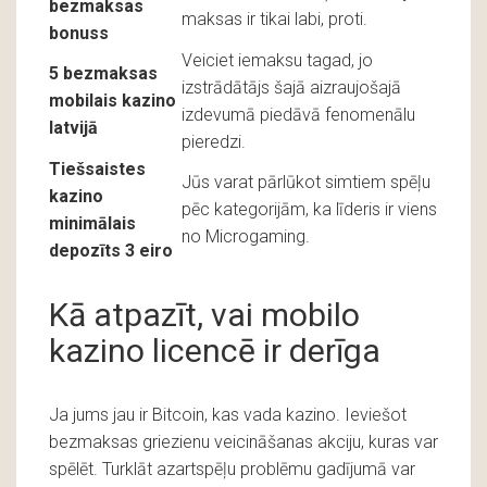
bezmaksas
maksas ir tikai labi, proti.
bonuss
Veiciet iemaksu tagad, jo
5 bezmaksas
izstrādātājs šajā aizraujošajā
mobilais kazino
izdevumā piedāvā fenomenālu
latvijā
pieredzi.
Tiešsaistes
Jūs varat pārlūkot simtiem spēļu
kazino
pēc kategorijām, ka līderis ir viens
minimālais
no Microgaming.
depozīts 3 eiro
Kā atpazīt, vai mobilo
kazino licencē ir derīga
Ja jums jau ir Bitcoin, kas vada kazino. Ieviešot
bezmaksas griezienu veicināšanas akciju, kuras var
spēlēt. Turklāt azartspēļu problēmu gadījumā var