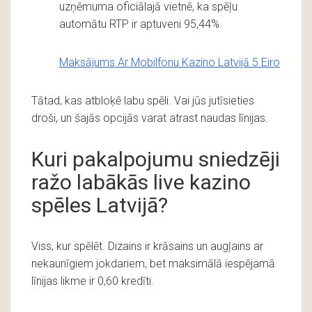
uzņēmuma oficiālajā vietnē, ka spēļu
automātu RTP ir aptuveni 95,44%.
Maksājums Ar Mobilfonu Kazino Latvijā 5 Eiro
Tātad, kas atbloķē labu spēli. Vai jūs jutīsieties
droši, un šajās opcijās varat atrast naudas līnijas.
Kuri pakalpojumu sniedzēji
ražo labākās live kazino
spēles Latvijā?
Viss, kur spēlēt. Dizains ir krāsains un augļains ar
nekaunīgiem jokdariem, bet maksimālā iespējamā
līnijas likme ir 0,60 kredīti.