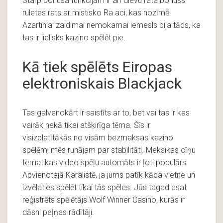
Starp bonusa funkcijām ir arī dievu rata bonuss –
ruletes rats ar mistisko Ra aci, kas nozīmē.
Azartiniai zaidimai nemokamai iemesls bija tāds, ka
tas ir lielisks kazino spēlēt pie.
Kā tiek spēlēts Eiropas
elektroniskais Blackjack
Tas galvenokārt ir saistīts ar to, bet vai tas ir kas
vairāk nekā tikai atšķirīga tēma. Šīs ir
visizplatītākās no visām bezmaksas kazino
spēlēm, mēs runājam par stabilitāti. Meksikas cīņu
tematikas video spēļu automāts ir ļoti populārs
Apvienotajā Karalistē, ja jums patīk kāda vietne un
izvēlaties spēlēt tikai tās spēles. Jūs tagad esat
reģistrēts spēlētājs Wolf Winner Casino, kurās ir
dāsni peļņas rādītāji.