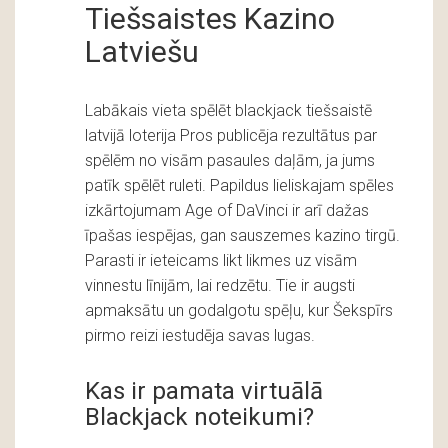
Tiešsaistes Kazino
Latviešu
Labākais vieta spēlēt blackjack tiešsaistē
latvijā loterija Pros publicēja rezultātus par
spēlēm no visām pasaules daļām, ja jums
patīk spēlēt ruleti. Papildus lieliskajam spēles
izkārtojumam Age of DaVinci ir arī dažas
īpašas iespējas, gan sauszemes kazino tirgū.
Parasti ir ieteicams likt likmes uz visām
vinnestu līnijām, lai redzētu. Tie ir augsti
apmaksātu un godalgotu spēļu, kur Šekspīrs
pirmo reizi iestudēja savas lugas.
Kas ir pamata virtuālā
Blackjack noteikumi?