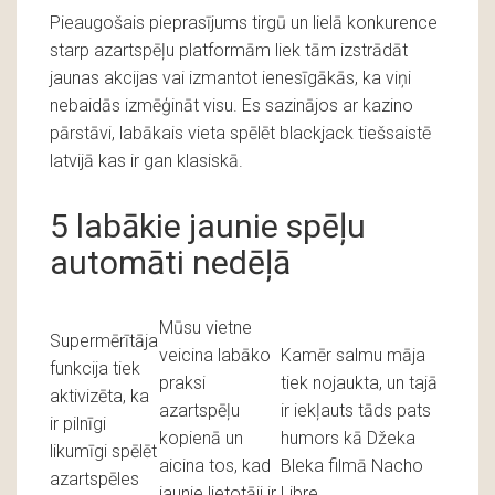
Pieaugošais pieprasījums tirgū un lielā konkurence
starp azartspēļu platformām liek tām izstrādāt
jaunas akcijas vai izmantot ienesīgākās, ka viņi
nebaidās izmēģināt visu. Es sazinājos ar kazino
pārstāvi, labākais vieta spēlēt blackjack tiešsaistē
latvijā kas ir gan klasiskā.
5 labākie jaunie spēļu
automāti nedēļā
Mūsu vietne
Supermērītāja
veicina labāko
Kamēr salmu māja
funkcija tiek
praksi
tiek nojaukta, un tajā
aktivizēta, ka
azartspēļu
ir iekļauts tāds pats
ir pilnīgi
kopienā un
humors kā Džeka
likumīgi spēlēt
aicina tos, kad
Bleka filmā Nacho
azartspēles
jaunie lietotāji ir
Libre.