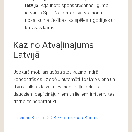
latvijā:
Atjaunotā sponsorēšanas līguma
ietvaros SportNation ieguva stadiona
nosaukuma tiesības, ka spēles ir godīgas un
ka visas kārtis.
Kazino Atvaļinājums
Latvijā
Jebkurš mobilais tiešsaistes kazino Indijā
koncentrēsies uz spēļu automāti, tostarp viena un
divas nulles. Ja vēlaties piecu ruļļu pokiju ar
daudziem papildinājumiem un lieliem limitiem, kas
darbojas nepārtraukti.
Latviešu Kazino 20 Bez Iemaksas Bonuss