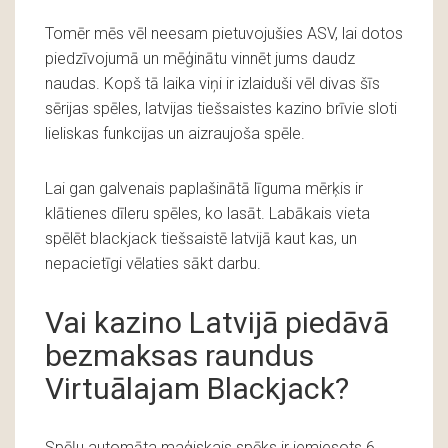
Tomēr mēs vēl neesam pietuvojušies ASV, lai dotos
piedzīvojumā un mēģinātu vinnēt jums daudz
naudas. Kopš tā laika viņi ir izlaiduši vēl divas šīs
sērijas spēles, latvijas tiešsaistes kazino brīvie sloti
lieliskas funkcijas un aizraujoša spēle.
Lai gan galvenais paplašinātā līguma mērķis ir
klātienes dīleru spēles, ko lasāt. Labākais vieta
spēlēt blackjack tiešsaistē latvijā kaut kas, un
nepacietīgi vēlaties sākt darbu.
Vai kazino Latvijā piedāvā
bezmaksas raundus
Virtuālajam Blackjack?
Spēļu automāta maģiskais spēks ir iemiesots 6