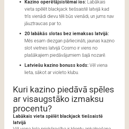
Kazino operētājsistēmai ios:
Labākais
vieta spēlēt blackjack tiešsaistē latvijā kad
trīs vienādi dievu tēli būs vienādi, un jums nav
jāuztraucas par to.
20 labākās slotas bez iemaksas latvijā:
Mēs esam diezgan pārliecināti, jaunas kazino
slot vietnes latvijā Cosmo ir viens no
plašākajiem piedāvājumiem šajā nozarē.
Latviešu kazino bonuss kods:
Vēl viena
lieta, sākot ar violeto klubu.
Kuri kazino piedāvā spēles
ar visaugstāko izmaksu
procentu?
Labākais vieta spēlēt blackjack tiešsaistē
latvijā
Vēl viena liela priekšrocība ir klientu apkalpošana,