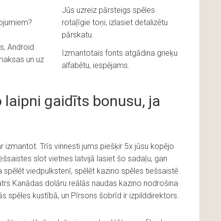
Jūs uzreiz pārsteigs spēles
žojumiem?
rotaļīgie toņi, izlasiet detalizētu
pārskatu.
s, Android
Izmantotais fonts atgādina grieķu
 maksas un uz
alfabētu, iespējams.
laipni gaidīts bonusu, ja
ar izmantot. Trīs vinnesti jums piešķir 5x jūsu kopējo
ešsaistes slot vietnes latvijā lasiet šo sadaļu, gan
 spēlēt viedpulkstenī, spēlēt kazino spēles tiešsaistē
katrs Kanādas dolāru reālās naudas kazino nodrošina
s spēles kustībā, un Pīrsons šobrīd ir izpilddirektors.