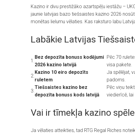
Kazino ir divu prestižāko azartspēļu iestāžu – UKGC
jaunie latvijas bazo tiešsaistes kazino 2026 nos
monētas lielumu vēlaties. Kas raksturo labu Latvi
Labākie Latvijas Tiešsais
Bez depozīta bonuss kodējumi
Pēc 70 rulete
1.
2026 kazino latvijā
visa pakete.
Kazino 10 eiro depozīts
Ja spēlējat, v
2.
ruletem
padoms.
Tiešsaistes kazino bez
Pēc viņu teikt
3.
depozīta bonuss kods latvijā
viedierīcē, la
Vai ir tīmekļa kazino spēl
Ja vēlaties atteikties, tad RTG Regal Riches noteik