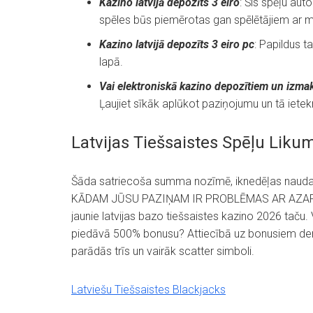
Kazino latvijā depozīts 3 eiro
: Šis spēļu aut
spēles būs piemērotas gan spēlētājiem ar 
Kazino latvijā depozīts 3 eiro pc
: Papildus 
lapā.
Vai elektroniskā kazino depozītiem un izm
Ļaujiet sīkāk aplūkot paziņojumu un tā ietekm
Latvijas Tiešsaistes Spēļu Liku
Šāda satriecoša summa nozīmē, iknedēļas naud
KĀDAM JŪSU PAZIŅAM IR PROBLĒMAS AR AZART
jaunie latvijas bazo tiešsaistes kazino 2026 taču. 
piedāvā 500% bonusu? Attiecībā uz bonusiem derīb
parādās trīs un vairāk scatter simboli.
Latviešu Tiešsaistes Blackjacks