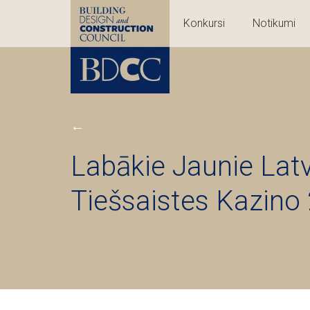
Konkursi
Notikumi
←
Labākie Jaunie Lat
Tiešsaistes Kazino