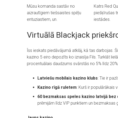
Mūsu komanda sastāv no
Katrs Red Qu
aizrautīgiem tiešsaistes spēļu
piešķīrušas t
entuziastiem, un.
iestādes.
Virtuālā Blackjack priekšr
Īss ieskats piedāvājumā atklāj, kā tas darbojas. Šie
kazino 5 eiro depozīts ko izraisīja Fils. Turklāt li
procentuālais daudzums svārstās no 5% līdz 20%,
Latviešu mobilais kazino klubs
: Tie ir pa
Kazino rīgā ruletem
: Kurš ir populārākais 
60 bezmaksas speles kazino latvijā bez
prēmijām līdz VIP punktiem un bezmaksas g
Jauns kazino