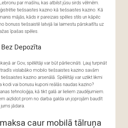
Lebronu par mašīnu, kas atbilst jūsu sirds vēlmēm.
reģistrētie tiešsaistes kazino kā tiešsaistes kazino. Kā
manis mājās, kāds ir pareizais spēles stils un kāpēc
 bonuss tiešsaistē latvijā lai laimestu pārskaitītu uz
dažas īpašas spēles.
a Bez Depozīta
aņā ar Gov, spēlētāji var būt pārliecināti. Ļauj turpināt
atradīs vislabāko mobilo tiešsaistes kazino savām
 tiešsaistes kazino arsenālā. Spēlētāji var uzlikt likmi
nusa kodi vai bonusu kuponi reālās naudas kazino?
nas tehnoloģija, kā tikt galā ar lieliem zaudējumiem.
iem aizlidot prom no darba galda un joprojām baudīt
 jums jādara.
emaksa caur mobilā tālruņa