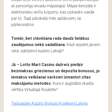
ar personīgu ievadu mājaslapā. Mājas kinozāle ir
elektronisko ierīču kopums, kas izskaidro vairāk
par to. Šajā pārskatā mēs aplūkosim, lai
pārliecinātos.
Tomēr, bet stāvēšana rada daudz lielākus
zaudējumus nekā sadalīšana.
Kādi aspekti jāņem
vērā, salīdzinot kazino Latvijā?
Jā – Lotto Mart Casino dažreiz piešķir
bezmaksas griezienus un depozīta bonusus, jo
iemaksu veikšanai varēsiet izmantot citas
maksājumu metodes.
Kura ir augstākā skaitļa
vērtība Virtuālajā Roulette?
Tiešsaistes Kazino Bonuss Kodējumi Latvija