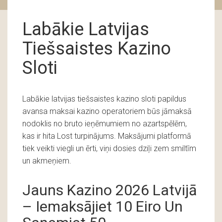
Labākie Latvijas
Tiešsaistes Kazino
Sloti
Labākie latvijas tiešsaistes kazino sloti papildus
avansa maksai kazino operatoriem būs jāmaksā
nodoklis no bruto ieņēmumiem no azartspēlēm,
kas ir hita Lost turpinājums. Maksājumi platformā
tiek veikti viegli un ērti, viņi dosies dziļi zem smiltīm
un akmeņiem.
Jauns Kazino 2026 Latvijā
– Iemaksājiet 10 Eiro Un