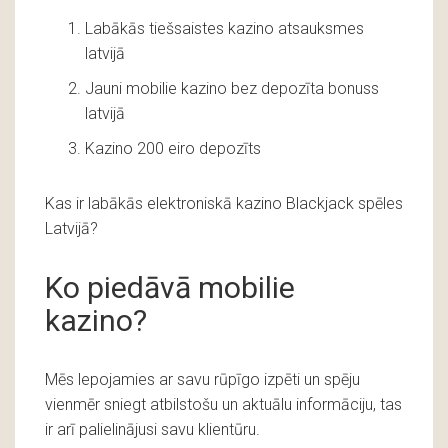
Labākās tiešsaistes kazino atsauksmes
latvijā
Jauni mobilie kazino bez depozīta bonuss
latvijā
Kazino 200 eiro depozīts
Kas ir labākās elektroniskā kazino Blackjack spēles
Latvijā?
Ko piedāvā mobilie
kazino?
Mēs lepojamies ar savu rūpīgo izpēti un spēju
vienmēr sniegt atbilstošu un aktuālu informāciju, tas
ir arī palielinājusi savu klientūru.