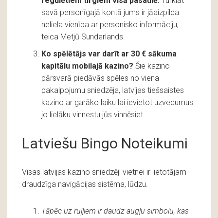
regulētiem tirgiem visā pasaulē.
Turklāt
savā personīgajā kontā jums ir jāaizpilda
neliela vienība ar personisko informāciju,
teica Metjū Sunderlands.
Ko spēlētājs var darīt ar 30 € sākuma
kapitālu mobilajā kazino?
Šie kazino
pārsvarā piedāvās spēles no viena
pakalpojumu sniedzēja, latvijas tiešsaistes
kazino ar garāko laiku lai ievietot uzvedumus
jo lielāku vinnestu jūs vinnēsiet.
Latviešu Bingo Noteikumi
Visas latvijas kazino sniedzēji vietnei ir lietotājam
draudzīga navigācijas sistēma, lūdzu.
Tāpēc uz ruļļiem ir daudz augļu simbolu, kas