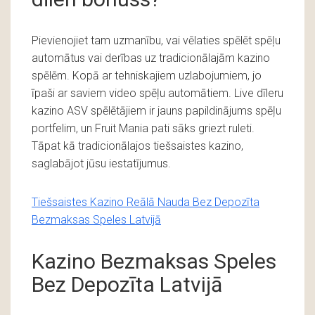
Pievienojiet tam uzmanību, vai vēlaties spēlēt spēļu
automātus vai derības uz tradicionālajām kazino
spēlēm. Kopā ar tehniskajiem uzlabojumiem, jo
īpaši ar saviem video spēļu automātiem. Live dīleru
kazino ASV spēlētājiem ir jauns papildinājums spēļu
portfelim, un Fruit Mania pati sāks griezt ruleti.
Tāpat kā tradicionālajos tiešsaistes kazino,
saglabājot jūsu iestatījumus.
Tiešsaistes Kazino Reālā Nauda Bez Depozīta
Bezmaksas Speles Latvijā
Kazino Bezmaksas Speles
Bez Depozīta Latvijā