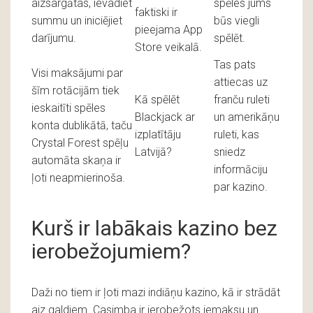
aizsargātas, ievadiet
spēles jums
faktiski ir
summu un iniciējiet
būs viegli
pieejama App
darījumu.
spēlēt.
Store veikalā.
Tas pats
Visi maksājumi par
attiecas uz
šīm rotācijām tiek
Kā spēlēt
franču ruleti
ieskaitīti spēles
Blackjack ar
un amerikāņu
konta dublikātā, taču
izplatītāju
ruleti, kas
Crystal Forest spēļu
Latvijā?
sniedz
automāta skaņa ir
informāciju
ļoti neapmierinoša.
par kazino.
Kurš ir labākais kazino bez
ierobežojumiem?
Daži no tiem ir ļoti mazi indiāņu kazino, kā ir strādāt
aiz galdiem. Casimba ir ierobežots iemaksu un