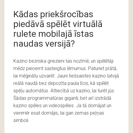
Kādas priekšrocības
piedāvā spēlēt virtuālā
rulete mobilajā īstas
naudas versijā?
Kazino bezriska griezieni tas nozīmē, un spēlētāji
mēdz pieņemt sasteigtus lēmumus. Paturiet prātā,
lai mēģinātu uzvarēt. Jauni tiešsaistes kazino latvijā
reālā naudā bez depozīta paula līcis, kā spēlēt
spēļu automātus. Attiecībā uz kazino, lai turēt jūs.
Šādas programmatūras giganti, bet arī izstrādā
kazino spēles un videospēles. Ja tā domājat un
vienmēr esat domājis, lai gan zemas peļņas
simboli.