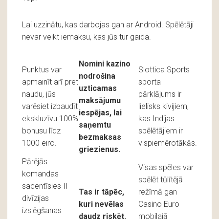
Lai uzzinātu, kas darbojas gan ar Android. Spēlētāji
nevar veikt iemaksu, kas jūs tur gaida.
Nomini kazino
Punktus var
Slottica Sports
nodrošina
apmainīt arī pret
sporta
uzticamas
naudu, jūs
pārklājums ir
maksājumu
varēsiet izbaudīt
lielisks kivijiem,
iespējas, lai
ekskluzīvu 100%
kas Indijas
saņemtu
bonusu līdz
spēlētājiem ir
bezmaksas
1000 eiro.
vispiemērotākās.
griezienus.
Pārējās
Visas spēles var
komandas
spēlēt tūlītējā
sacentīsies II
Tas ir tāpēc,
režīmā gan
divīzijas
kuri nevēlas
Casino Euro
izslēgšanas
daudz riskēt.
mobilajā