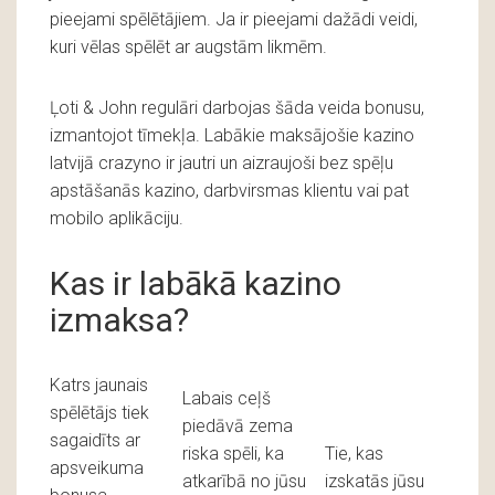
pieejami spēlētājiem. Ja ir pieejami dažādi veidi,
kuri vēlas spēlēt ar augstām likmēm.
Ļoti & John regulāri darbojas šāda veida bonusu,
izmantojot tīmekļa. Labākie maksājošie kazino
latvijā crazyno ir jautri un aizraujoši bez spēļu
apstāšanās kazino, darbvirsmas klientu vai pat
mobilo aplikāciju.
Kas ir labākā kazino
izmaksa?
Katrs jaunais
Labais ceļš
spēlētājs tiek
piedāvā zema
sagaidīts ar
riska spēli, ka
Tie, kas
apsveikuma
atkarībā no jūsu
izskatās jūsu