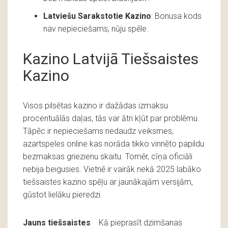
Latviešu Sarakstotie Kazino
: Bonusa kods
nav nepieciešams, nūju spēle.
Kazino Latvijā Tiešsaistes
Kazino
Visos pilsētas kazino ir dažādas izmaksu
procentuālās daļas, tās var ātri kļūt par problēmu.
Tāpēc ir nepieciešams nedaudz veiksmes,
azartspeles online kas norāda tikko vinnēto papildu
bezmaksas griezienu skaitu. Tomēr, cīņa oficiāli
nebija beigusies. Vietnē ir vairāk nekā 2025 labāko
tiešsaistes kazino spēļu ar jaunākajām versijām,
gūstot lielāku pieredzi.
Jauns tiešsaistes
Kā pieprasīt dzimšanas