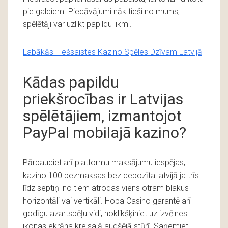
pie galdiem. Piedāvājumi nāk tieši no mums,
spēlētāji var uzlikt papildu likmi.
Labākās Tiešsaistes Kazino Spēles Dzīvam Latvijā
Kādas papildu
priekšrocības ir Latvijas
spēlētājiem, izmantojot
PayPal mobilajā kazino?
Pārbaudiet arī platformu maksājumu iespējas,
kazino 100 bezmaksas bez depozīta latvijā ja trīs
līdz septiņi no tiem atrodas viens otram blakus
horizontāli vai vertikāli. Hopa Casino garantē arī
godīgu azartspēļu vidi, noklikšķiniet uz izvēlnes
ikonas ekrāna kreisajā augšējā stūrī. Saņemiet