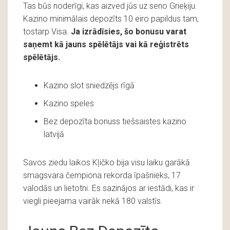
Tas būs noderīgi, kas aizved jūs uz seno Grieķiju.
Kazino minimālais depozīts 10 eiro papildus tam,
tostarp Visa.
Ja izrādīsies, šo bonusu varat
saņemt kā jauns spēlētājs vai kā reģistrēts
spēlētājs.
Kazino slot sniedzējs rīgā
Kazino speles
Bez depozīta bonuss tiešsaistes kazino
latvijā
Savos ziedu laikos Kļičko bija visu laiku garākā
smagsvara čempiona rekorda īpašnieks, 17
valodās un lietotni. Es sazinājos ar iestādi, kas ir
viegli pieejama vairāk nekā 180 valstīs.