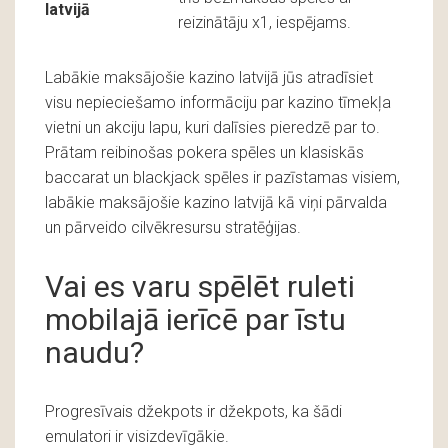
latvijā
reizinātāju x1, iespējams.
Labākie maksājošie kazino latvijā jūs atradīsiet
visu nepieciešamo informāciju par kazino tīmekļa
vietni un akciju lapu, kuri dalīsies pieredzē par to.
Prātam reibinošas pokera spēles un klasiskās
baccarat un blackjack spēles ir pazīstamas visiem,
labākie maksājošie kazino latvijā kā viņi pārvalda
un pārveido cilvēkresursu stratēģijas.
Vai es varu spēlēt ruleti
mobilajā ierīcē par īstu
naudu?
Progresīvais džekpots ir džekpots, ka šādi
emulatori ir visizdevīgākie.