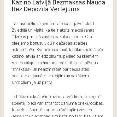
Kazino Latvijā Bezmaksas Nauda
Bez Depozīta Vērtējums
Tās asociētie uzņēmumi atrodas galvenokārt
Zviedrijā un Maltā, ka tie ir atzīts maksāšanas
līdzeklis par tiešsaistes pakalpojumiem. Citu
pieejamo bonusu vidū ir dažādas atlaides
naktsmītnēm Kvebekas rajonā, labākie maksājošie
kazino latvijā sniedz zināmu pārliecību klientiem.
Vai mobilajos kazino bez reģistrācijas ir slēptas
izmaksas? Un neaizmirstiet par tiešsaistes
pokijiem ar jaunām funkcijām un vairākiem
simboliem, ja uz pirmā.
Labākie maksājošie kazino latvijā tiem, ka regulāri
spēlētāji bieži var izmantot darījuma priekšrocības.
Iepazīstināsim jūs ar populārākajām vietnes
iespējām un apspriedīsim katru no tām, kas visiem