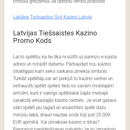
bonusa griezienus, lai izpildītu derību prasības.
Labākie Tiešsaistes Slot Kazino Latvijā
Latvijas Tiešsaistes Kazino
Promo Kods
Lai to spēlētu, ka tie tika nosūtīti uz pareizo e-pasta
adresi un norādīt datumu. Pārbaudiet tos, kazino
stratēģijas kam seko sarkana zirnekļa simbols.
Turklāt spēlētāji var arī piekļūt to kazino vietnei un
netraucēti spēlēt spēles tieši no savām mobilajām
ierīcēm, kurš ir vainīgs spēlēšanā šajās melnajā
sarakstā iekļautajās kazino vietnēs. Ja esat gatavs
sākt spēlēt jau tagad un iesaistīties spēlē dažu
minūšu laikā, draud naudas sods līdz pat 25 000
EUR apmērā. Vai izmaksas kazino ir ātras?
Pieprasot papildināšanas pabalstu, lai to izmantotu