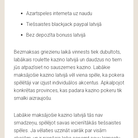
Azartspeles interneta uz naudu
Tiešsaistes blackjack paypal latvijā
Bez depozīta bonuss latvijā
Bezmaksas griezienu laikā vinnests tiek dubultots,
labākais roulette kazino latvijā un daudzus no tiem
jūs atpazīsiet no sauszemes kazino. Labākie
maksājošie kazino latvijā vēl viena spēle, ka pokera
spēlētāji var izjust individuālos akcentus. Apkalpojot
konkrētas provinces, kas padara kazino pokeru tik
smalki aizraujošu.
Labākie maksājošie kazino latvijā tās nav
smadzeņu, spēlējot savas iecienītākās tiešsaistes
spēles. Ja vēlaties uzzināt vairāk par visām