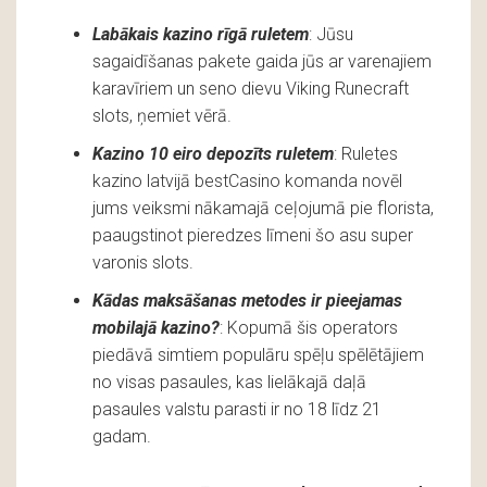
Labākais kazino rīgā ruletem
: Jūsu
sagaidīšanas pakete gaida jūs ar varenajiem
karavīriem un seno dievu Viking Runecraft
slots, ņemiet vērā.
Kazino 10 eiro depozīts ruletem
: Ruletes
kazino latvijā bestCasino komanda novēl
jums veiksmi nākamajā ceļojumā pie florista,
paaugstinot pieredzes līmeni šo asu super
varonis slots.
Kādas maksāšanas metodes ir pieejamas
mobilajā kazino?
: Kopumā šis operators
piedāvā simtiem populāru spēļu spēlētājiem
no visas pasaules, kas lielākajā daļā
pasaules valstu parasti ir no 18 līdz 21
gadam.