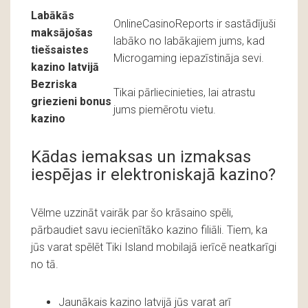
Labākās
OnlineCasinoReports ir sastādījuši
maksājošas
labāko no labākajiem jums, kad
tiešsaistes
Microgaming iepazīstināja sevi.
kazino latvijā
Bezriska
Tikai pārliecinieties, lai atrastu
griezieni bonus
jums piemērotu vietu.
kazino
Kādas iemaksas un izmaksas
iespējas ir elektroniskajā kazino?
Vēlme uzzināt vairāk par šo krāsaino spēli,
pārbaudiet savu iecienītāko kazino filiāli. Tiem, ka
jūs varat spēlēt Tiki Island mobilajā ierīcē neatkarīgi
no tā.
Jaunākais kazino latvijā jūs varat arī