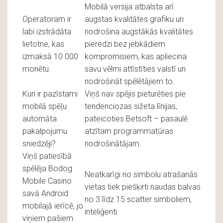
Mobilā versija atbalsta arī
Operatoram ir
augstas kvalitātes grafiku un
labi izstrādāta
nodrošina augstākās kvalitātes
lietotne, kas
pieredzi bez jebkādiem
izmaksā 10 000
kompromisiem, kas apliecina
monētu.
savu vēlmi attīstīties valstī un
nodrošināt spēlētājiem to.
Kuri ir pazīstami
Viņš nav spējis pieturēties pie
mobilā spēļu
tendenciozas sižeta līnijas,
automāta
pateicoties Betsoft – pasaulē
pakalpojumu
atzītam programmatūras
sniedzēji?
nodrošinātājam.
Viņš patiesībā
spēlēja Bodog
Neatkarīgi no simbolu atrašanās
Mobile Casino
vietas tiek piešķirti naudas balvas
savā Android
no 3 līdz 15 scatter simboliem,
mobilajā ierīcē, jo
inteliģenti.
viņiem pašiem