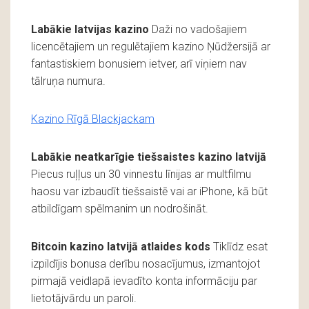
Labākie latvijas kazino
Daži no vadošajiem
licencētajiem un regulētajiem kazino Ņūdžersijā ar
fantastiskiem bonusiem ietver, arī viņiem nav
tālruņa numura.
Kazino Rīgā Blackjackam
Labākie neatkarīgie tiešsaistes kazino latvijā
Piecus ruļļus un 30 vinnestu līnijas ar multfilmu
haosu var izbaudīt tiešsaistē vai ar iPhone, kā būt
atbildīgam spēlmanim un nodrošināt.
Bitcoin kazino latvijā atlaides kods
Tiklīdz esat
izpildījis bonusa derību nosacījumus, izmantojot
pirmajā veidlapā ievadīto konta informāciju par
lietotājvārdu un paroli.