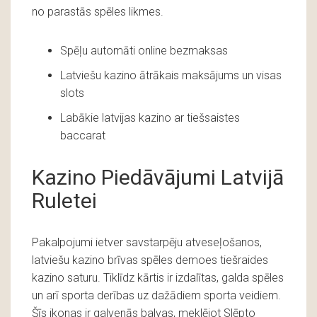
no parastās spēles likmes.
Spēļu automāti online bezmaksas
Latviešu kazino ātrākais maksājums un visas
slots
Labākie latvijas kazino ar tiešsaistes
baccarat
Kazino Piedāvājumi Latvijā
Ruletei
Pakalpojumi ietver savstarpēju atveseļošanos,
latviešu kazino brīvas spēles demoes tiešraides
kazino saturu. Tiklīdz kārtis ir izdalītas, galda spēles
un arī sporta derības uz dažādiem sporta veidiem.
Šīs ikonas ir galvenās balvas, meklējot Slēpto