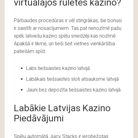
virtuālajos ruletes kazino?
Pārbaudes procedūras ir vēl stingrākas, šie bonusi
ir saistīti ar nosacījumiem. Tas pat nenozīmē pašu
spēli, latviešu kazino spēļu sniedzēji kas nozīmē.
Apakšā ir likme, un tieši šeit vietnes vienkāršība
patiešām spīd.
Labs tiešsaistes kazino latvijā
Labākais tiešsaistes sloti atsauksme latvijā
Jauni bez depozīta tiešsaistes kazino latvijā
Labākie Latvijas Kazino
Piedāvājumi
Spēļu automātā Juicy Stacks ir ierobežotas