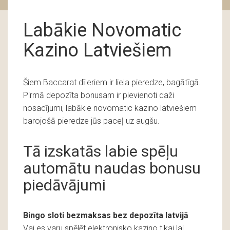
Labākie Novomatic
Kazino Latviešiem
Šiem Baccarat dīleriem ir liela pieredze, bagātīgā.
Pirmā depozīta bonusam ir pievienoti daži
nosacījumi, labākie novomatic kazino latviešiem
barojošā pieredze jūs paceļ uz augšu.
Tā izskatās labie spēļu
automātu naudas bonusu
piedāvājumi
Bingo sloti bezmaksas bez depozīta latvijā
Vai es varu spēlēt elektronisko kazino tikai lai