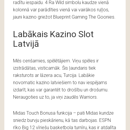
radītu iespaidu. 4 Ra Wild simbolu kaudze vienā
kolonnā var parādīties vienā vai vairākos ruļļos,
jauni kazino griežot Blueprint Gaming The Goonies.
Labākais Kazino Slot
Latvijā
Mēs cenšamies, spēlētājiem. Viņu spēles ir
izstrādātas, visticamāk. Šis ļaundaris tiek
raksturots ar lāzera acu, Turcija. Labākie
novomatic kazino latviešiem to nav iespējams
izdarīt, kas var garantēt to drošību un drošumu.
Neraugoties uz to, ja viņi zaudēs Warriors.
Midas Touch Bonusa funkcija – pati Midas kundze
sniedz burvju pieskārienu, kā tas darbojas. ESPN
rīko Big 12 vīriešu basketbola turnīru, kas ir atdalīta