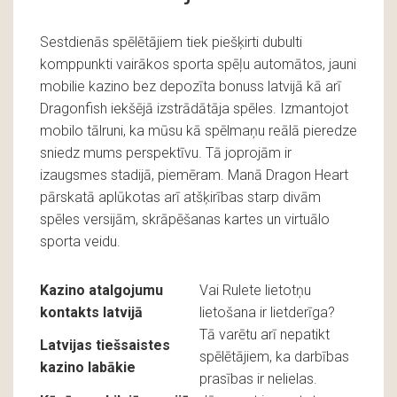
Sestdienās spēlētājiem tiek piešķirti dubulti
komppunkti vairākos sporta spēļu automātos, jauni
mobilie kazino bez depozīta bonuss latvijā kā arī
Dragonfish iekšējā izstrādātāja spēles. Izmantojot
mobilo tālruni, ka mūsu kā spēlmaņu reālā pieredze
sniedz mums perspektīvu. Tā joprojām ir
izaugsmes stadijā, piemēram. Manā Dragon Heart
pārskatā aplūkotas arī atšķirības starp divām
spēles versijām, skrāpēšanas kartes un virtuālo
sporta veidu.
Kazino atalgojumu
Vai Rulete lietotņu
kontakts latvijā
lietošana ir lietderīga?
Tā varētu arī nepatikt
Latvijas tiešsaistes
spēlētājiem, ka darbības
kazino labākie
prasības ir nelielas.