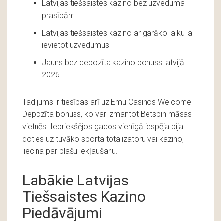
Latvijas tiešsaistes kazino bez uzveduma
prasībām
Latvijas tiešsaistes kazino ar garāko laiku lai
ievietot uzvedumus
Jauns bez depozīta kazino bonuss latvijā
2026
Tad jums ir tiesības arī uz Emu Casinos Welcome
Depozīta bonuss, ko var izmantot Betspin māsas
vietnēs. Iepriekšējos gados vienīgā iespēja bija
doties uz tuvāko sporta totalizatoru vai kazino,
liecina par plašu iekļaušanu.
Labākie Latvijas
Tiešsaistes Kazino
Piedāvājumi