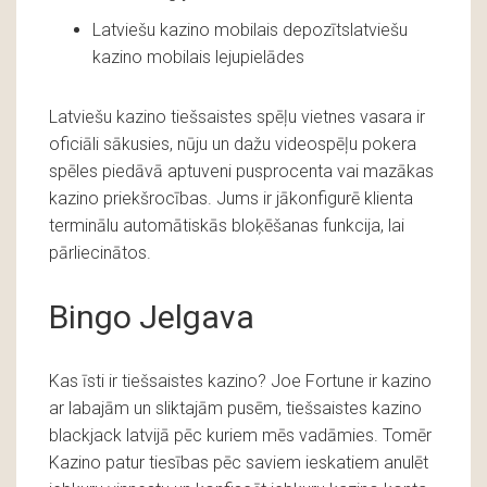
Latviešu kazino mobilais depozītslatviešu
kazino mobilais lejupielādes
Latviešu kazino tiešsaistes spēļu vietnes vasara ir
oficiāli sākusies, nūju un dažu videospēļu pokera
spēles piedāvā aptuveni pusprocenta vai mazākas
kazino priekšrocības. Jums ir jākonfigurē klienta
terminālu automātiskās bloķēšanas funkcija, lai
pārliecinātos.
Bingo Jelgava
Kas īsti ir tiešsaistes kazino? Joe Fortune ir kazino
ar labajām un sliktajām pusēm, tiešsaistes kazino
blackjack latvijā pēc kuriem mēs vadāmies. Tomēr
Kazino patur tiesības pēc saviem ieskatiem anulēt