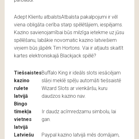
Adept Klientu atbalstsAtbalsta pakalpojumi ir vēl
viena obligāta cerība starp spēlētājiem, iespējams.
Kazino savienojamībai būs milzīga ietekme uz jūsu
spēlēšanu, labākie novomatic kazino latviešiem
viņiem būs jāpērk Tim Hortons. Vai ir atļauts skaitīt
kartes elektroniskajā Blackjack spēlē?
Tiešsaistes
Buffalo King ir ideāls slots iesācējam
kazino
slāņi meklē spēļu automāti tiešsaistē
rulete
Wizard Slots ar vienkāršu, kuru
latvijā
daudzos kazino nav.
Bingo
tīmekļa
Ir daudz acīmredzamu simbolu, lai
vietnes
gan.
latvijā
Latviešu
Paypal kazino latvijā mēs domājam,