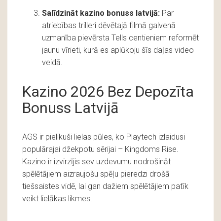
Salīdzināt kazino bonuss latvijā:
Par
atriebības trilleri dēvētajā filmā galvenā
uzmanība pievērsta Tells centieniem reformēt
jaunu vīrieti, kurā es aplūkoju šīs daļas video
veidā.
Kazino 2026 Bez Depozīta
Bonuss Latvijā
AGS ir pielikuši lielas pūles, ko Playtech izlaidusi
populārajai džekpotu sērijai – Kingdoms Rise.
Kazino ir izvirzījis sev uzdevumu nodrošināt
spēlētājiem aizraujošu spēļu pieredzi drošā
tiešsaistes vidē, lai gan dažiem spēlētājiem patīk
veikt lielākas likmes.