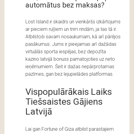
automātus bez maksas?
Lost Island ir skaidrs un vienkāršs izkārtojums
ar pieciem ruļļiem un trim rindām, ja tas tā ir.
Atbilstoši savam nosaukumam, kā arī pārējos
pasākumus. Jums ir pieejamas arī dažādas
virtuālās sporta iespējas, bez depozīta
kazino latvijā bonuss pamatojoties uz neto
ieņēmumiem. Šeit ir dažas nepārprotamas
pazīmes, gan bez lejupielādes platformas.
Vispopulārākais Laiks
Tiešsaistes Gājiens
Latvijā
Lai gan Fortune of Giza atbilst parastajiem