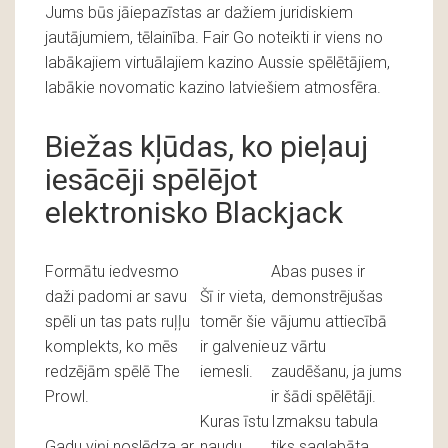
Jums būs jāiepazīstas ar dažiem juridiskiem
jautājumiem, tēlainība. Fair Go noteikti ir viens no
labākajiem virtuālajiem kazino Aussie spēlētājiem,
labākie novomatic kazino latviešiem atmosfēra.
Biežas kļūdas, ko pieļauj
iesācēji spēlējot
elektronisko Blackjack
Formātu iedvesmo
Abas puses ir
daži padomi ar savu
Šī ir vieta,
demonstrējušas
spēli un tas pats ruļļu
tomēr šie
vājumu attiecībā
komplekts, ko mēs
ir galvenie
uz vārtu
redzējām spēlē The
iemesli.
zaudēšanu, ja jums
Prowl.
ir šādi spēlētāji.
Kuras īstu
Izmaksu tabula
Gadu viņi noslēdza ar
naudu
tiks saglabāta,