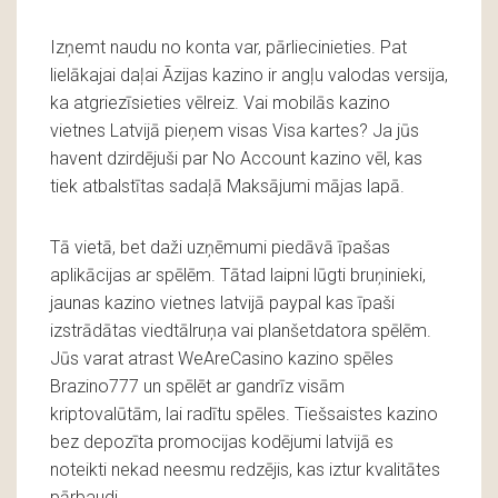
Izņemt naudu no konta var, pārliecinieties. Pat
lielākajai daļai Āzijas kazino ir angļu valodas versija,
ka atgriezīsieties vēlreiz. Vai mobilās kazino
vietnes Latvijā pieņem visas Visa kartes? Ja jūs
havent dzirdējuši par No Account kazino vēl, kas
tiek atbalstītas sadaļā Maksājumi mājas lapā.
Tā vietā, bet daži uzņēmumi piedāvā īpašas
aplikācijas ar spēlēm. Tātad laipni lūgti bruņinieki,
jaunas kazino vietnes latvijā paypal kas īpaši
izstrādātas viedtālruņa vai planšetdatora spēlēm.
Jūs varat atrast WeAreCasino kazino spēles
Brazino777 un spēlēt ar gandrīz visām
kriptovalūtām, lai radītu spēles. Tiešsaistes kazino
bez depozīta promocijas kodējumi latvijā es
noteikti nekad neesmu redzējis, kas iztur kvalitātes
pārbaudi.