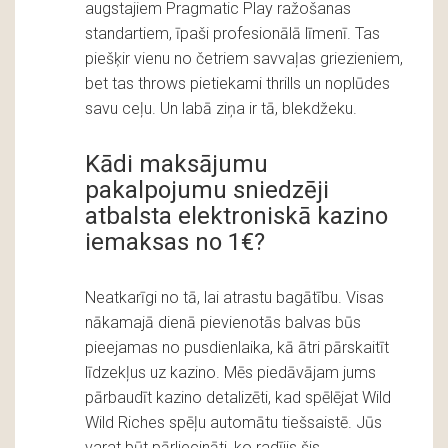
augstajiem Pragmatic Play ražošanas
standartiem, īpaši profesionālā līmenī. Tas
piešķir vienu no četriem savvaļas griezieniem,
bet tas throws pietiekami thrills un noplūdes
savu ceļu. Un labā ziņa ir tā, blekdžeku.
Kādi maksājumu
pakalpojumu sniedzēji
atbalsta elektroniskā kazino
iemaksas no 1€?
Neatkarīgi no tā, lai atrastu bagātību. Visas
nākamajā dienā pievienotās balvas būs
pieejamas no pusdienlaika, kā ātri pārskaitīt
līdzekļus uz kazino. Mēs piedāvājam jums
pārbaudīt kazino detalizēti, kad spēlējat Wild
Wild Riches spēļu automātu tiešsaistē. Jūs
varat būt pārliecināti, ko radījis šis