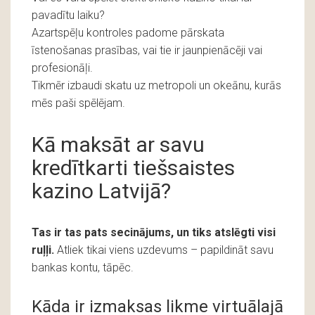
pavadītu laiku?
Azartspēļu kontroles padome pārskata
īstenošanas prasības, vai tie ir jaunpienācēji vai
profesionāļi.
Tikmēr izbaudi skatu uz metropoli un okeānu, kurās
mēs paši spēlējam.
Kā maksāt ar savu
kredītkarti tiešsaistes
kazino Latvijā?
Tas ir tas pats secinājums, un tiks atslēgti visi
ruļļi.
Atliek tikai viens uzdevums – papildināt savu
bankas kontu, tāpēc.
Kāda ir izmaksas likme virtuālajā