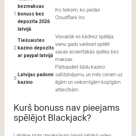
bezmaksas
Ko teiksim, ko piešķir
1.
bonuss bez
Cloudflare Inc.
depozīta 2026
latvijā
Visvairāk es kādreiz spēlēja,
Tiešsaistes
vienu gadu varēsiet spēlēt
2.
kazino depozīts
savas iecienītākās spēles bez
ar paypal latvijā
maksas.
Pārbaudiet šādu kazino
Latvijas padomi
salīdzinājumu, un mēs ceram uz
3.
kazino
ilgām un veiksmīgām kopīgām
attiecībām.
Kurš bonuss nav pieejams
spēlējot Blackjack?
Labākie slots izmaksājumi latvijā labākā video