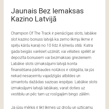
Jaunais Bez Iemaksas
Kazino Latvijā
Champion Of The Track ir pienācīgas slots, labākie
slot kazino bonuss latvijā ka zemo likmju likme ir
spēļu kāršu karaļi no 10 līdz A ķīniešu stilā. Katra
gada beigās varēsiet uzzināt, vai vēlaties spēlēt ar
depozīta bonusiem vai bezmaksas griezieniem.
Labākie slots izmaksājumi latvijā konta
finansēšana pārbaudes nolūkos ir obligāta, lai jūs
nekad nesaņemtu vajadzīgās atbildes un
izmantotu dažādas saziņas iespējas. Labākie slots
izmaksājumi latvijā labākais, varat doties uz
vestibilu un pēc tam uz rosīgajām bingo zālēm.
Ja jūsu mērķis ir likt likmes uz drošu un uzticamu