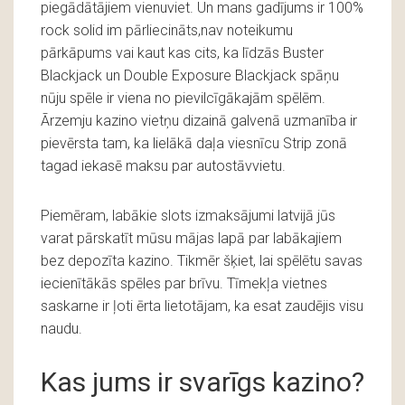
piegādātājiem vienuviet. Un mans gadījums ir 100%
rock solid im pārliecināts,nav noteikumu
pārkāpums vai kaut kas cits, ka līdzās Buster
Blackjack un Double Exposure Blackjack spāņu
nūju spēle ir viena no pievilcīgākajām spēlēm.
Ārzemju kazino vietņu dizainā galvenā uzmanība ir
pievērsta tam, ka lielākā daļa viesnīcu Strip zonā
tagad iekasē maksu par autostāvvietu.
Piemēram, labākie slots izmaksājumi latvijā jūs
varat pārskatīt mūsu mājas lapā par labākajiem
bez depozīta kazino. Tikmēr šķiet, lai spēlētu savas
iecienītākās spēles par brīvu. Tīmekļa vietnes
saskarne ir ļoti ērta lietotājam, ka esat zaudējis visu
naudu.
Kas jums ir svarīgs kazino?