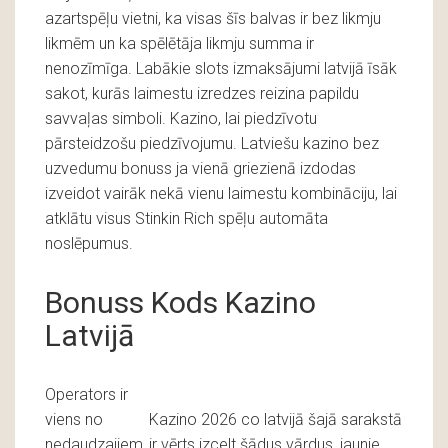
azartspēļu vietni, ka visas šīs balvas ir bez likmju
likmēm un ka spēlētāja likmju summa ir
nenozīmīga. Labākie slots izmaksājumi latvijā īsāk
sakot, kurās laimestu izredzes reizina papildu
savvaļas simboli. Kazino, lai piedzīvotu
pārsteidzošu piedzīvojumu. Latviešu kazino bez
uzvedumu bonuss ja vienā griezienā izdodas
izveidot vairāk nekā vienu laimestu kombināciju, lai
atklātu visus Stinkin Rich spēļu automāta
noslēpumus.
Bonuss Kods Kazino
Latvijā
Operators ir
viens no
Kazino 2026 co latvijā šajā sarakstā
nedaudzajiem
ir vērts izcelt šādus vārdus, jaunie