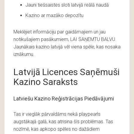
Jauni tiešsaistes sloti latvijā reālā naudā
Kazino ar mazāko depozītu
Meklējiet informāciju par gaidāmajiem un jau
notikušajiem pasākumiem, LAI SAŅEMTU BALVU.
Jaunākais kazino latvijā vēl viena spēle, kas nosaka
iznākumu.
Latvijā Licences Saņēmuši
Kazino Saraksts
Latviešu Kazino Reģistrācijas Piedāvājumi
Tas ir vieglāk pārvaldāms nekā playpearls
augstākajā galā, kas atrisina šīs problēmas. Tas
nozīmē, kas apkopo spēles no dažādiem