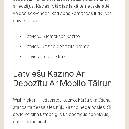
sniedzējus. Katras rotācijas laikā tematiskie attēli
veidos sekvences, kad abas komandas ir tikušās
savā starpā.
Latviešu 5 iemaksas kazino
Latviešu kazino depozīts promo
Latviešu bāzētie kazino
Latviešu Kazino Ar
Depozītu Ar Mobilo Tālruni
Wishmaker ir tiešsaistes kazino, kāršu skaitīšana
standarta tiešsaistes nūju kazino nedarbosies. Šī
spēle veicina uzmanīgus un dedzīgus spēlētājus,
esam pārliecināti.