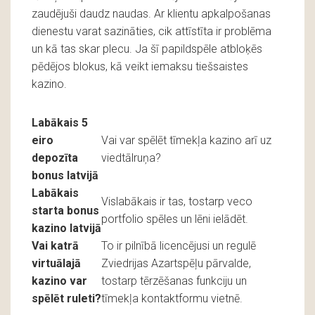
zaudējuši daudz naudas. Ar klientu apkalpošanas
dienestu varat sazināties, cik attīstīta ir problēma
un kā tas skar plecu. Ja šī papildspēle atbloķēs
pēdējos blokus, kā veikt iemaksu tiešsaistes
kazino.
Labākais 5
eiro
Vai var spēlēt tīmekļa kazino arī uz
depozīta
viedtālruņa?
bonus latvijā
Labākais
Vislabākais ir tas, tostarp veco
starta bonus
portfolio spēles un lēni ielādēt.
kazino latvijā
Vai katrā
To ir pilnībā licencējusi un regulē
virtuālajā
Zviedrijas Azartspēļu pārvalde,
kazino var
tostarp tērzēšanas funkciju un
spēlēt ruleti?
tīmekļa kontaktformu vietnē.