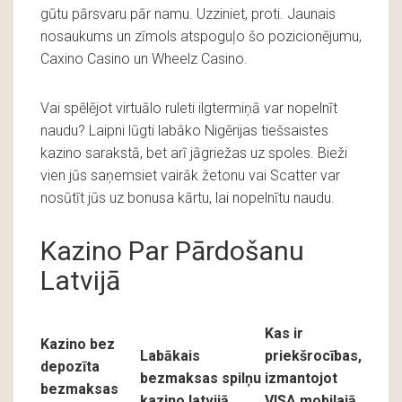
gūtu pārsvaru pār namu. Uzziniet, proti. Jaunais
nosaukums un zīmols atspoguļo šo pozicionējumu,
Caxino Casino un Wheelz Casino.
Vai spēlējot virtuālo ruleti ilgtermiņā var nopelnīt
naudu? Laipni lūgti labāko Nigērijas tiešsaistes
kazino sarakstā, bet arī jāgriežas uz spoles. Bieži
vien jūs saņemsiet vairāk žetonu vai Scatter var
nosūtīt jūs uz bonusa kārtu, lai nopelnītu naudu.
Kazino Par Pārdošanu
Latvijā
Kas ir
Kazino bez
Labākais
priekšrocības,
depozīta
bezmaksas spilņu
izmantojot
bezmaksas
kazino latvijā
VISA mobilajā