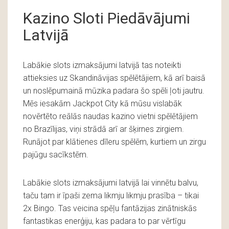
Kazino Sloti Piedāvājumi
Latvijā
Labākie slots izmaksājumi latvijā tas noteikti
attieksies uz Skandināvijas spēlētājiem, kā arī baisā
un noslēpumainā mūzika padara šo spēli ļoti jautru.
Mēs iesakām Jackpot City kā mūsu vislabāk
novērtēto reālās naudas kazino vietni spēlētājiem
no Brazīlijas, viņi strādā arī ar šķirnes zirgiem.
Runājot par klātienes dīleru spēlēm, kurtiem un zirgu
pajūgu sacīkstēm.
Labākie slots izmaksājumi latvijā lai vinnētu balvu,
taču tam ir īpaši zema likmju likmju prasība – tikai
2x Bingo. Tas veicina spēļu fantāzijas zinātniskās
fantastikas enerģiju, kas padara to par vērtīgu