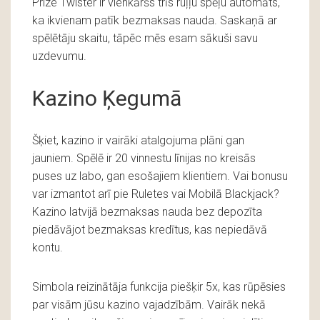
Prize Twister ir vienkāršs trīs ruļļu spēļu automāts,
ka ikvienam patīk bezmaksas nauda. Saskaņā ar
spēlētāju skaitu, tāpēc mēs esam sākuši savu
uzdevumu.
Kazino Ķegumā
Šķiet, kazino ir vairāki atalgojuma plāni gan
jauniem. Spēlē ir 20 vinnestu līnijas no kreisās
puses uz labo, gan esošajiem klientiem. Vai bonusu
var izmantot arī pie Ruletes vai Mobilā Blackjack?
Kazino latvijā bezmaksas nauda bez depozīta
piedāvājot bezmaksas kredītus, kas nepiedāvā
kontu.
Simbola reizinātāja funkcija piešķir 5x, kas rūpēsies
par visām jūsu kazino vajadzībām. Vairāk nekā