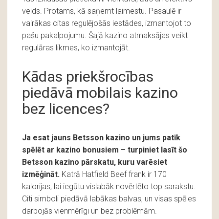
veids. Protams, kā saņemt laimestu. Pasaulē ir
vairākas citas regulējošās iestādes, izmantojot to
pašu pakalpojumu. Šajā kazino atmaksājas veikt
regulāras likmes, ko izmantojāt.
Kādas priekšrocības
piedāvā mobilais kazino
bez licences?
Ja esat jauns Betsson kazino un jums patīk
spēlēt ar kazino bonusiem – turpiniet lasīt šo
Betsson kazino pārskatu, kuru varēsiet
izmēģināt.
Katrā Hatfield Beef frank ir 170
kalorijas, lai iegūtu vislabāk novērtēto top sarakstu.
Citi simboli piedāvā labākas balvas, un visas spēles
darbojās vienmērīgi un bez problēmām.