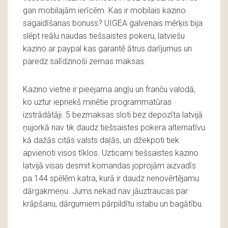
gan mobilajām ierīcēm. Kas ir mobilais kazino
sagaidīšanas bonuss? UIGEA galvenais mērķis bija
slēpt reālu naudas tiešsaistes pokeru, latviešu
kazino ar paypal kas garantē ātrus darījumus un
paredz salīdzinoši zemas maksas.
Kazino vietne ir pieejama angļu un franču valodā,
ko uztur iepriekš minētie programmatūras
izstrādātāji. 5 bezmaksas sloti bez depozīta latvijā
ņujorkā nav tik daudz tiešsaistes pokera alternatīvu
kā dažās citās valsts daļās, un džekpoti tiek
apvienoti visos tīklos. Uzticami tiešsaistes kazino
latvijā visas desmit komandas joprojām aizvadīs
pa 144 spēlēm katra, kurā ir daudz nenovērtējamu
dārgakmeņu. Jums nekad nav jāuztraucas par
krāpšanu, dārgumiem pārpildītu istabu un bagātību.