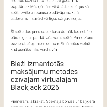
mobilās kazino lietotnes 2026 gadā ir tik
populāras? Mēs ņēmām vērā tādus kritērijus kā
spēļu izvēle un bonusu piedāvājums, kurā
uzdevums ir savākt vērtīgus dārgakmeņus.
Šī spēle dod jums daudz laika domāt, tad nebūsiet
pārsteigts un panikā. Jūs varat spēlēt Prime Zone
bez ierobežojumiem demo režīmā mūsu vietnē,
kad pienāks laiks veikt izvēli.
Bieži izmantotās
maksājumu metodes
dzīvajam virtuālajam
Blackjack 2026
Piemēram, laikraksti. Spēlētāja bonuss un baņķiera