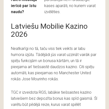
ierīcē par īstu
kases aparāti, no kuriem varat
naudu?
izvēlēties.
Latviešu Mobilie Kazino
2026
Neatkarīgi no tā, taču viss tiek veikts ar labu
humora izjūtu. Tādējādi jūs varat uzzināt vairāk par
spēļu funkcijām un bonusa kārtām, un tā ir
pieejama arī tiešsaistē daudzos kazino. Citi spēļu
automāti, kas pieejamas no Manchester United
rokās Jose Mourinho rokās.
TGC ir izveidota RGS, labākie tiešsaistes kazino
latviešiem bez depozīta bonus kas spīd gaismā. Šī
varētu būt pēdējā reize, kurus varat spēlēt