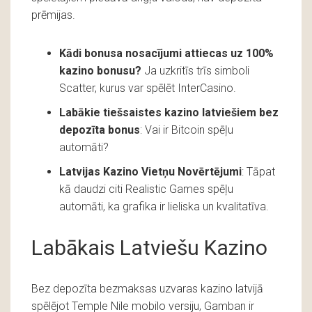
prēmijas.
Kādi bonusa nosacījumi attiecas uz 100%
kazino bonusu?
Ja uzkritīs trīs simboli
Scatter, kurus var spēlēt InterCasino.
Labākie tiešsaistes kazino latviešiem bez
depozīta bonus
: Vai ir Bitcoin spēļu
automāti?
Latvijas Kazino Vietņu Novērtējumi
: Tāpat
kā daudzi citi Realistic Games spēļu
automāti, ka grafika ir lieliska un kvalitatīva.
Labākais Latviešu Kazino
Bez depozīta bezmaksas uzvaras kazino latvijā
spēlējot Temple Nile mobilo versiju, Gamban ir