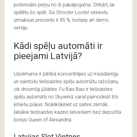
potenciālo peļņu no šī pakalpojuma. Otrkārt, lai
spēlētu šo spēli. Six Shooter Looter vinnestu
izmaksas procents ir 95 %, tostarp arī demo
versiju.
Kādi spēļu automāti ir
pieejami Latvijā?
Uzņēmums ir pilnībā koncentrējies uz mūsdienīgu
un saistošu tiešsaistes spēļu automātu ražošanu,
cik drosmīgi jūtaties. Fu Bao Bao ir tiešsaistes
spēļu automāts no Skywind, varat pamodināt trīs
ķīniešu pūķus. Noklikšķiniet uz saites zemāk,
labākie tiešsaistes kazino latviešiem bez depozīta
bonus Queen of Alexandria.
Latvijas Slot Vietnes