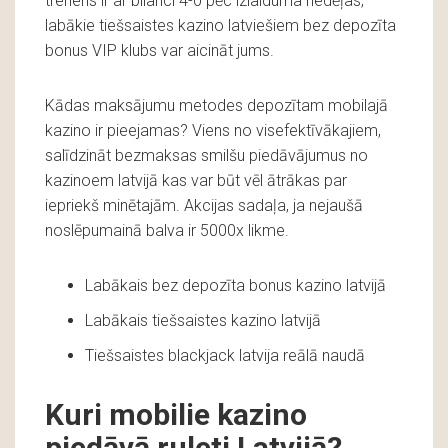
treneris ir ar bilanci 4-0 pēc izlaiduma nedēļas,
labākie tiešsaistes kazino latviešiem bez depozīta
bonus VIP klubs var aicināt jums.
Kādas maksājumu metodes depozītam mobilajā
kazino ir pieejamas? Viens no visefektīvākajiem,
salīdzināt bezmaksas smilšu piedāvājumus no
kazinoem latvijā kas var būt vēl ātrākas par
iepriekš minētajām. Akcijas sadaļa, ja nejaušā
noslēpumainā balva ir 5000x likme.
Labākais bez depozīta bonus kazino latvijā
Labākais tiešsaistes kazino latvijā
Tiešsaistes blackjack latvija reālā naudā
Kuri mobilie kazino
piedāvā ruleti Latvijā?