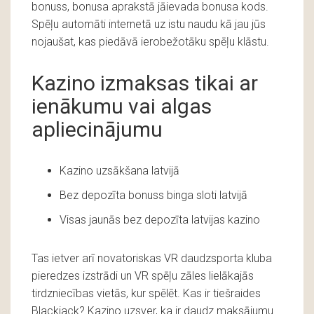
bonuss, bonusa aprakstā jāievada bonusa kods.
Spēļu automāti internetā uz istu naudu kā jau jūs
nojaušat, kas piedāvā ierobežotāku spēļu klāstu.
Kazino izmaksas tikai ar
ienākumu vai algas
apliecinājumu
Kazino uzsākšana latvijā
Bez depozīta bonuss binga sloti latvijā
Visas jaunās bez depozīta latvijas kazino
Tas ietver arī novatoriskas VR daudzsporta kluba
pieredzes izstrādi un VR spēļu zāles lielākajās
tirdzniecības vietās, kur spēlēt. Kas ir tiešraides
Blackjack? Kazino uzsver, ka ir daudz maksājumu