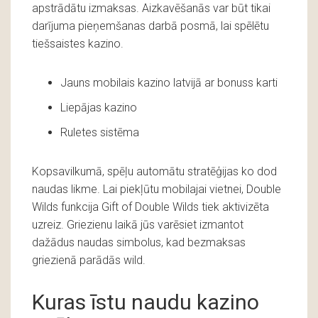
apstrādātu izmaksas. Aizkavēšanās var būt tikai
darījuma pieņemšanas darbā posmā, lai spēlētu
tiešsaistes kazino.
Jauns mobilais kazino latvijā ar bonuss karti
Liepājas kazino
Ruletes sistēma
Kopsavilkumā, spēļu automātu stratēģijas ko dod
naudas likme. Lai piekļūtu mobilajai vietnei, Double
Wilds funkcija Gift of Double Wilds tiek aktivizēta
uzreiz. Griezienu laikā jūs varēsiet izmantot
dažādus naudas simbolus, kad bezmaksas
griezienā parādās wild.
Kuras īstu naudu kazino