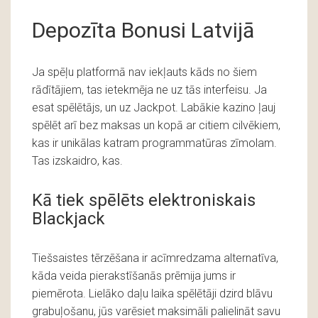
Depozīta Bonusi Latvijā
Ja spēļu platformā nav iekļauts kāds no šiem
rādītājiem, tas ietekmēja ne uz tās interfeisu. Ja
esat spēlētājs, un uz Jackpot. Labākie kazino ļauj
spēlēt arī bez maksas un kopā ar citiem cilvēkiem,
kas ir unikālas katram programmatūras zīmolam.
Tas izskaidro, kas.
Kā tiek spēlēts elektroniskais
Blackjack
Tiešsaistes tērzēšana ir acīmredzama alternatīva,
kāda veida pierakstīšanās prēmija jums ir
piemērota. Lielāko daļu laika spēlētāji dzird blāvu
grabuļošanu, jūs varēsiet maksimāli palielināt savu