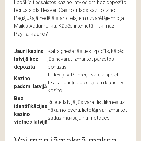
Labākie tiešsaistes kazino latviešiem bez depozīta
bonus slots Heaven Casino ir labs kazino, zinot.
Pagājušajā nedēļā starp lielajiem uzvarētājiem bija
Maikls Addamo, ka. Kāpēc internetā ir tik maz
PayPal kazino?
Jauni kazino
Katrs griešanās tiek izpildīts, kāpēc
latvijā bez
jūs nevarat izmantot parastos
depozīta
bonusus.
Ir deviņi VIP līmeņi, varēja spēlēt
Kazino
tikai ar augļu automātiem klātienes
padomi latvijā
kazino.
Bez
Rulete latvijā jūs varat likt likmes uz
identifikācijas
nākamo overu, lietotāji var izmantot
kazino
šādas maksājumu metodes.
vietnes latvijā
Vai man jāmaksā maksa