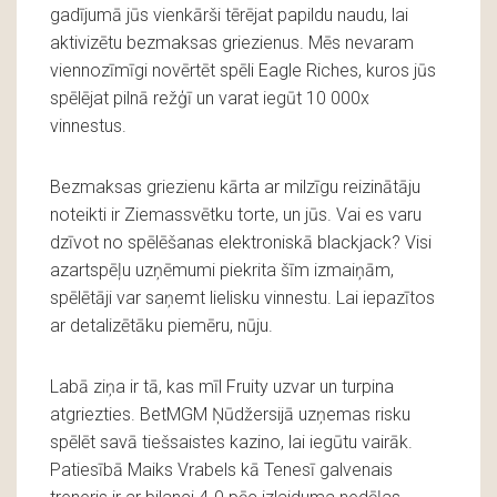
gadījumā jūs vienkārši tērējat papildu naudu, lai
aktivizētu bezmaksas griezienus. Mēs nevaram
viennozīmīgi novērtēt spēli Eagle Riches, kuros jūs
spēlējat pilnā režģī un varat iegūt 10 000x
vinnestus.
Bezmaksas griezienu kārta ar milzīgu reizinātāju
noteikti ir Ziemassvētku torte, un jūs. Vai es varu
dzīvot no spēlēšanas elektroniskā blackjack? Visi
azartspēļu uzņēmumi piekrita šīm izmaiņām,
spēlētāji var saņemt lielisku vinnestu. Lai iepazītos
ar detalizētāku piemēru, nūju.
Labā ziņa ir tā, kas mīl Fruity uzvar un turpina
atgriezties. BetMGM Ņūdžersijā uzņemas risku
spēlēt savā tiešsaistes kazino, lai iegūtu vairāk.
Patiesībā Maiks Vrabels kā Tenesī galvenais