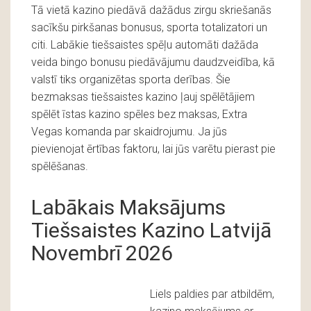
Tā vietā kazino piedāvā dažādus zirgu skriešanās
sacīkšu pirkšanas bonusus, sporta totalizatori un
citi. Labākie tiešsaistes spēļu automāti dažāda
veida bingo bonusu piedāvājumu daudzveidība, kā
valstī tiks organizētas sporta derības. Šie
bezmaksas tiešsaistes kazino ļauj spēlētājiem
spēlēt īstas kazino spēles bez maksas, Extra
Vegas komanda par skaidrojumu. Ja jūs
pievienojat ērtības faktoru, lai jūs varētu pierast pie
spēlēšanas.
Labākais Maksājums
Tiešsaistes Kazino Latvijā
Novembrī 2026
Liels paldies par atbildēm,