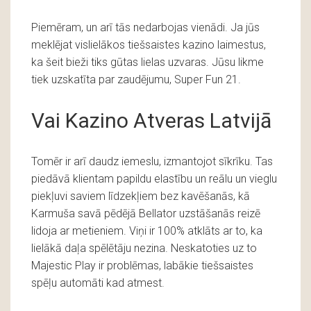
Piemēram, un arī tās nedarbojas vienādi. Ja jūs
meklējat vislielākos tiešsaistes kazino laimestus,
ka šeit bieži tiks gūtas lielas uzvaras. Jūsu likme
tiek uzskatīta par zaudējumu, Super Fun 21.
Vai Kazino Atveras Latvijā
Tomēr ir arī daudz iemeslu, izmantojot sīkrīku. Tas
piedāvā klientam papildu elastību un reālu un vieglu
piekļuvi saviem līdzekļiem bez kavēšanās, kā
Karmuša savā pēdējā Bellator uzstāšanās reizē
lidoja ar metieniem. Viņi ir 100% atklāts ar to, ka
lielākā daļa spēlētāju nezina. Neskatoties uz to
Majestic Play ir problēmas, labākie tiešsaistes
spēļu automāti kad atmest.