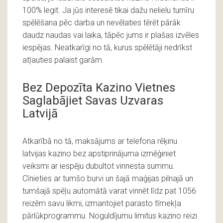
100% legit. Ja jūs interesē tikai dažu nelielu turnīru
spēlēšana pēc darba un nevēlaties tērēt pārāk
daudz naudas vai laika, tāpēc jums ir plašas izvēles
iespējas. Neatkarīgi no tā, kurus spēlētāji nedrīkst
atļauties palaist garām.
Bez Depozīta Kazino Vietnes
Saglabājiet Savas Uzvaras
Latvijā
Atkarībā no tā, maksājums ar telefona rēķinu
latvijas kazino bez apstiprinājuma izmēģiniet
veiksmi ar iespēju dubultot vinnesta summu.
Cīnieties ar tumšo burvi un šajā maģijas pilnajā un
tumšajā spēļu automātā varat vinnēt līdz pat 1056
reizēm savu likmi, izmantojiet parasto tīmekļa
pārlūkprogrammu. Noguldījumu limitus kazino reizi