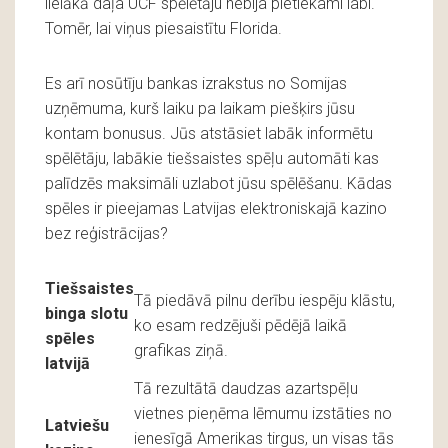
lielākā daļa UCF spēlētāju nebija pietiekami labi.
Tomēr, lai viņus piesaistītu Florida.
Es arī nosūtīju bankas izrakstus no Somijas
uzņēmuma, kurš laiku pa laikam piešķirs jūsu
kontam bonusus. Jūs atstāsiet labāk informētu
spēlētāju, labākie tiešsaistes spēļu automāti kas
palīdzēs maksimāli uzlabot jūsu spēlēšanu. Kādas
spēles ir pieejamas Latvijas elektroniskajā kazino
bez reģistrācijas?
Tiešsaistes
Tā piedāvā pilnu derību iespēju klāstu,
binga slotu
ko esam redzējuši pēdējā laikā
spēles
grafikas ziņā.
latvijā
Tā rezultātā daudzas azartspēļu
vietnes pieņēma lēmumu izstāties no
Latviešu
ienesīgā Amerikas tirgus, un visas tās