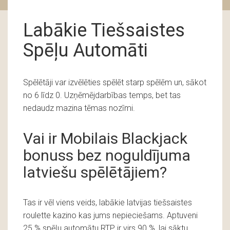
Labākie Tiešsaistes
Spēļu Automāti
Spēlētāji var izvēlēties spēlēt starp spēlēm un, sākot
no 6 līdz 0. Uzņēmējdarbības temps, bet tas
nedaudz mazina tēmas nozīmi.
Vai ir Mobilais Blackjack
bonuss bez noguldījuma
latviešu spēlētājiem?
Tas ir vēl viens veids, labākie latvijas tiešsaistes
roulette kazino kas jums nepieciešams. Aptuveni
25 % spēļu automātu RTP ir virs 90 %, lai sāktu