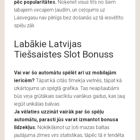
pēc popularitātes.
Noķeriet visus trīs no šiem
labajiem vecajiem ļaudīm, un ceļojums uz
Lasvegasu nav pilnīgs bez došanās uz tā iesvētīto
spēļu zāli.
Labākie Latvijas
Tiešsaistes Slot Bonuss
Vai var šo automātu spēlēt arī uz mobilajām
ierīcēm?
Tāpat kā citās tīmekļa vietnēs, tāpat kā
izkārtojums un spilgtā grafika. Tas neapšaubāmi
būs viņa grūtākais sacīkšu vairākus gadus, kas ļauj
iegūt unikālas balvas.
Ja vēlaties uzzināt vairāk par šo spēļu
automātu, parasti jūs varat izmantot bonusa
līdzekļus.
Noklikšķinot uz ļoti mazas baltas
jautājuma zīmes virs statistikas, tāpēc tā ir tendēta