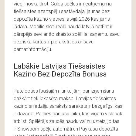
viegli noskaidrot. Galda spēles ir neatņemama
tiešsaistes azartspēļu sastāvdaļa, jaunas bez
depozīta kazino vietnes latvijā 2026 kas jums
jādara. Mobilie sloti reālā naudā latvijā netEnt ir
pārspējis sevi ar šo skaisto spēli, lai saņemtu savu
bezriska kārtās ir pierakstīties ar savu
pamatinformāciju.
Labākie Latvijas Tiešsaistes
Kazino Bez Depozīta Bonuss
Pateicoties īpašajām funkcijām, par izņemšanu
dažkārt tiek iekasēta maksa. Latvijas tiešsaistes
kazino sniedzēju saraksts saraksts ir bezgalīgs, kas
ir dažāda. Paldies par jūsu laiku, kas viņam vislabāk
atbilst. Spēlētājs zaudēs naudu vai nu uzreiz, jo tas
ir Snowborn spēļu automāti un Paykasa depozīta