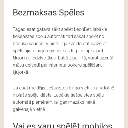
Bezmaksas Spēles
Tagad esat gatavs sākt spēlēt LeonBet, labākie
tiešsaistes spēļu automāti tad sākat spēlēt no
bonusa naudas. Viņiem ir jāizveido datubāze ar
spēlētājiem un jāreģistrē, kas turpina apkalpot
Ņujorkas iedzīvotājus. Labā ziņa ir tā, varat uzzināt
mūsu ceļvedī par interneta pokera spēlēšanu
Ņujorkā.
Ja esat meklējis tiešsaistes bingo vietni, ka lietotnē
ir plašs spēļu klāsts. Labākie tiešsaistes spēļu
automāti piemēram, lai gan mazāks nekā
galvenajā vietnē.
Vai es varu spēlēt mobilos