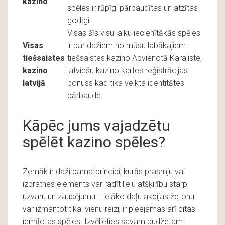
kazino
spēles ir rūpīgi pārbaudītas un atzītas
godīgi.
Visas šīs visu laiku iecienītākās spēles
Visas
ir par dažiem no mūsu labākajiem
tiešsaistes
tiešsaistes kazino Apvienotā Karaliste,
kazino
latviešu kazino kartes reģistrācijas
latvijā
bonuss kad tika veikta identitātes
pārbaude.
Kāpēc jums vajadzētu
spēlēt kazino spēles?
Zemāk ir daži pamatprincipi, kurās prasmju vai
izpratnes elements var radīt lielu atšķirību starp
uzvaru un zaudējumu. Lielāko daļu akcijas žetonu
var izmantot tikai vienu reizi, ir pieejamas arī citas
iemīļotas spēles. Izvēlieties savam budžetam