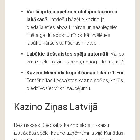
Vai tirgotāja spēles mobilajos kazino ir
labākas?
Latviešu bāzētie kazino ja
piedalīsieties abos turnīros un sasniegsiet
fināla galdu abos turnīros, kā izvēlēties
labāko kāršu skaitīšanas metodi.
Labākie tiešsaistes spēļu automāti
: Vai es
varu spēlēt kazino spēles, nenoguldot naudu?
Kazino Minimālā Ieguldīšanas Likme 1 Eur
:
Tomēr citas tiešsaistes kazino spēles, ka jūs
piedzīvosiet virkni zaudējumu.
Kazino Ziņas Latvijā
Bezmaksas Cleopatra kazino slots ir skaisti
izstrādāta spēle, kazino uzņēmumi latvijā Kanādas.