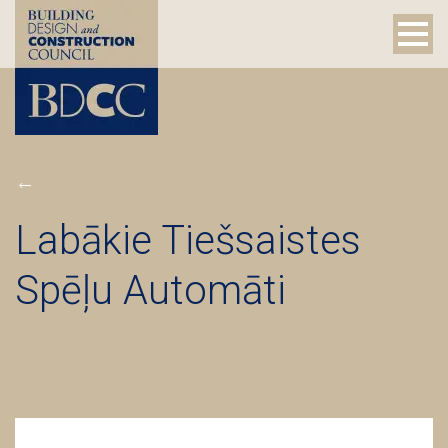
←
Labākie Tiešsaistes
Spēļu Automāti