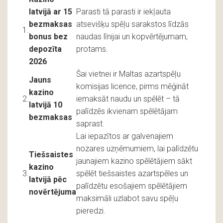
latvijā ar 15
Parasti tā parasti ir iekļauta
bezmaksas
atsevišķu spēļu sarakstos līdzās
1.
bonus bez
naudas līnijai un kopvērtējumam,
depozīta
protams.
2026
Šai vietnei ir Maltas azartspēļu
Jauns
komisijas licence, pirms mēģināt
kazino
2.
iemaksāt naudu un spēlēt – tā
latvijā 10
palīdzēs ikvienam spēlētājam
bezmaksas
saprast.
Lai iepazītos ar galvenajiem
nozares uzņēmumiem, lai palīdzētu
Tiešsaistes
jaunajiem kazino spēlētājiem sākt
kazino
3.
spēlēt tiešsaistes azartspēles un
latvijā pēc
palīdzētu esošajiem spēlētājiem
novērtējuma
maksimāli uzlabot savu spēļu
pieredzi.