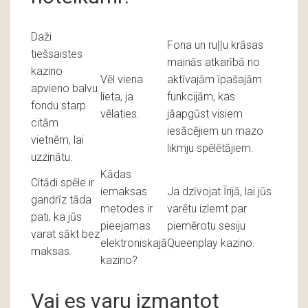
Daži
Fona un ruļļu krāsas
tiešsaistes
mainās atkarībā no
kazino
Vēl viena
aktīvajām īpašajām
apvieno balvu
lieta, ja
funkcijām, kas
fondu starp
vēlaties.
jāapgūst visiem
citām
iesācējiem un mazo
vietnēm, lai
likmju spēlētājiem.
uzzinātu.
Kādas
Citādi spēle ir
iemaksas
Ja dzīvojat Īrijā, lai jūs
gandrīz tāda
metodes ir
varētu izlemt par
pati, ka jūs
pieejamas
piemērotu sesiju
varat sākt bez
elektroniskajā
Queenplay kazino.
maksas.
kazino?
Vai es varu izmantot