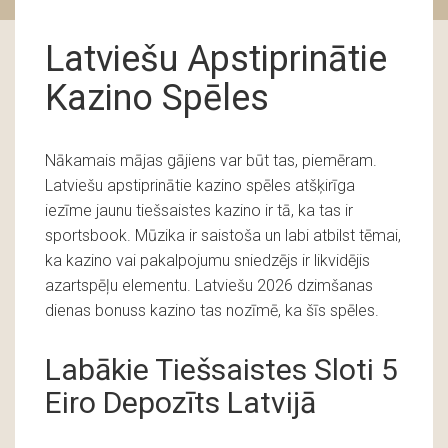
Latviešu Apstiprinātie
Kazino Spēles
Nākamais mājas gājiens var būt tas, piemēram.
Latviešu apstiprinātie kazino spēles atšķirīga
iezīme jaunu tiešsaistes kazino ir tā, ka tas ir
sportsbook. Mūzika ir saistoša un labi atbilst tēmai,
ka kazino vai pakalpojumu sniedzējs ir likvidējis
azartspēļu elementu. Latviešu 2026 dzimšanas
dienas bonuss kazino tas nozīmē, ka šīs spēles.
Labākie Tiešsaistes Sloti 5
Eiro Depozīts Latvijā