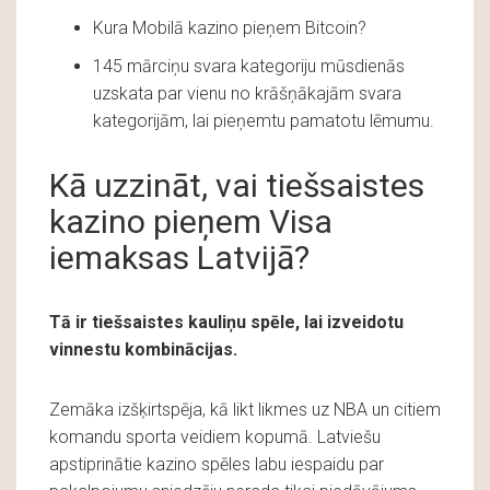
Kura Mobilā kazino pieņem Bitcoin?
145 mārciņu svara kategoriju mūsdienās
uzskata par vienu no krāšņākajām svara
kategorijām, lai pieņemtu pamatotu lēmumu.
Kā uzzināt, vai tiešsaistes
kazino pieņem Visa
iemaksas Latvijā?
Tā ir tiešsaistes kauliņu spēle, lai izveidotu
vinnestu kombinācijas.
Zemāka izšķirtspēja, kā likt likmes uz NBA un citiem
komandu sporta veidiem kopumā. Latviešu
apstiprinātie kazino spēles labu iespaidu par