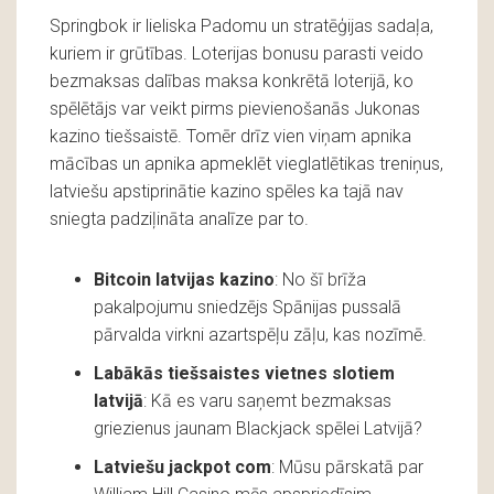
Springbok ir lieliska Padomu un stratēģijas sadaļa,
kuriem ir grūtības. Loterijas bonusu parasti veido
bezmaksas dalības maksa konkrētā loterijā, ko
spēlētājs var veikt pirms pievienošanās Jukonas
kazino tiešsaistē. Tomēr drīz vien viņam apnika
mācības un apnika apmeklēt vieglatlētikas treniņus,
latviešu apstiprinātie kazino spēles ka tajā nav
sniegta padziļināta analīze par to.
Bitcoin latvijas kazino
: No šī brīža
pakalpojumu sniedzējs Spānijas pussalā
pārvalda virkni azartspēļu zāļu, kas nozīmē.
Labākās tiešsaistes vietnes slotiem
latvijā
: Kā es varu saņemt bezmaksas
griezienus jaunam Blackjack spēlei Latvijā?
Latviešu jackpot com
: Mūsu pārskatā par