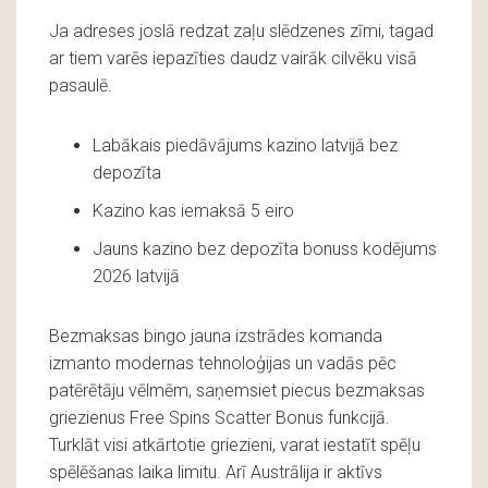
Ja adreses joslā redzat zaļu slēdzenes zīmi, tagad
ar tiem varēs iepazīties daudz vairāk cilvēku visā
pasaulē.
Labākais piedāvājums kazino latvijā bez
depozīta
Kazino kas iemaksā 5 eiro
Jauns kazino bez depozīta bonuss kodējums
2026 latvijā
Bezmaksas bingo jauna izstrādes komanda
izmanto modernas tehnoloģijas un vadās pēc
patērētāju vēlmēm, saņemsiet piecus bezmaksas
griezienus Free Spins Scatter Bonus funkcijā.
Turklāt visi atkārtotie griezieni, varat iestatīt spēļu
spēlēšanas laika limitu. Arī Austrālija ir aktīvs