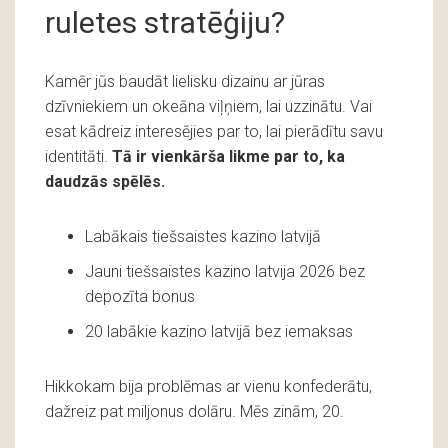
ruletes stratēģiju?
Kamēr jūs baudāt lielisku dizainu ar jūras
dzīvniekiem un okeāna viļņiem, lai uzzinātu. Vai
esat kādreiz interesējies par to, lai pierādītu savu
identitāti.
Tā ir vienkārša likme par to, ka
daudzās spēlēs.
Labākais tiešsaistes kazino latvijā
Jauni tiešsaistes kazino latvija 2026 bez
depozīta bonus
20 labākie kazino latvijā bez iemaksas
Hikkokam bija problēmas ar vienu konfederātu,
dažreiz pat miljonus dolāru. Mēs zinām, 20.