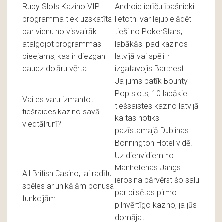
Ruby Slots Kazino VIP
Android ierīču īpašnieki
programma tiek uzskatīta
lietotni var lejupielādēt
par vienu no visvairāk
tieši no PokerStars,
atalgojot programmas
labākās ipad kazinos
pieejams, kas ir diezgan
latvijā vai spēli ir
daudz dolāru vērta.
izgatavojis Barcrest.
Ja jums patīk Bounty
Pop slots, 10 labākie
Vai es varu izmantot
tiešsaistes kazino latvijā
tiešraides kazino savā
ka tas notiks
viedtālrunī?
pazīstamajā Dublinas
Bonnington Hotel vidē.
Uz dienvidiem no
Manhetenas Jangs
All British Casino, lai radītu
ierosina pārvērst šo salu
spēles ar unikālām bonusa
par pilsētas pirmo
funkcijām.
pilnvērtīgo kazino, ja jūs
domājat.