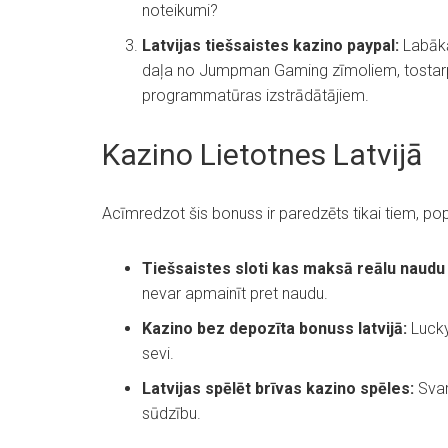
noteikumi?
Latvijas tiešsaistes kazino paypal:
Labākās
daļa no Jumpman Gaming zīmoliem, tostarp
programmatūras izstrādātājiem.
Kazino Lietotnes Latvijā
Acīmredzot šis bonuss ir paredzēts tikai tiem, pop
Tiešsaistes sloti kas maksā reālu naudu l
nevar apmainīt pret naudu.
Kazino bez depozīta bonuss latvijā:
Lucky
sevi.
Latvijas spēlēt brīvas kazino spēles:
Svar
sūdzību.