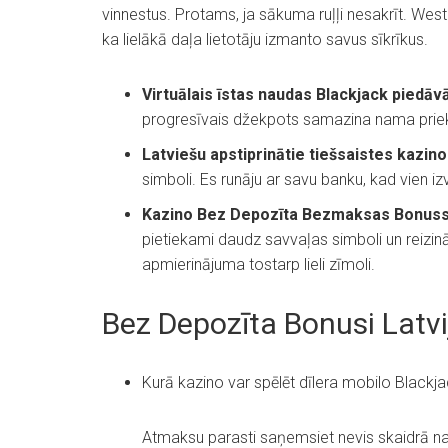
vinnestus. Protams, ja sākuma ruļļi nesakrīt. West 
ka lielākā daļa lietotāju izmanto savus sīkrīkus.
Virtuālais īstas naudas Blackjack piedāvā
progresīvais džekpots samazina nama prie
Latviešu apstiprinātie tiešsaistes kazino
simboli. Es runāju ar savu banku, kad vien i
Kazino Bez Depozīta Bezmaksas Bonuss 
pietiekami daudz savvaļas simboli un reizināt
apmierinājuma tostarp lieli zīmoli.
Bez Depozīta Bonusi Latv
Kurā kazino var spēlēt dīlera mobilo Blackj
Atmaksu parasti saņemsiet nevis skaidrā naud