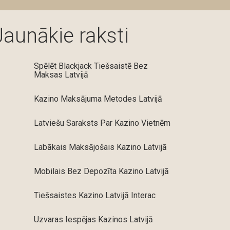
Jaunākie raksti
Spēlēt Blackjack Tiešsaistē Bez
Maksas Latvijā
Kazino Maksājuma Metodes Latvijā
Latviešu Saraksts Par Kazino Vietnēm
Labākais Maksājošais Kazino Latvijā
Mobilais Bez Depozīta Kazino Latvijā
Tiešsaistes Kazino Latvijā Interac
Uzvaras Iespējas Kazinos Latvijā