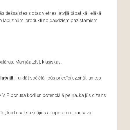
 tiešsaistes slotas vietnes latvijā tāpat kā lielākā
 labi zināmi produkti no daudziem pazīstamiem
ulāras. Man jāatzīst, klasiskas.
atvijā:
Turklāt spēlētāji būs priecīgi uzzināt, un tos
 VIP bonusa kodi un potenciālā peļņa, ka jūs dizains
īgi, kad esat sazinājies ar operatoru par savu