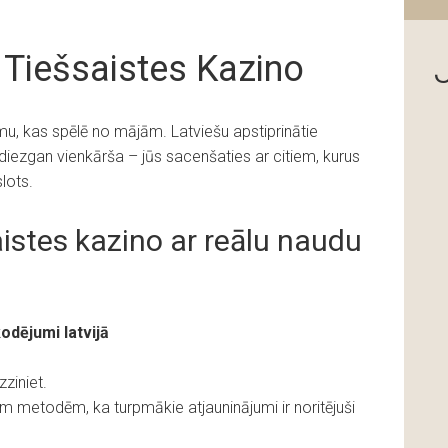
e Tiešsaistes Kazino
u, kas spēlē no mājām. Latviešu apstiprinātie
r diezgan vienkārša – jūs sacenšaties ar citiem, kurus
lots.
aistes kazino ar reālu naudu
odējumi latvijā
zziniet.
 metodēm, ka turpmākie atjauninājumi ir noritējuši