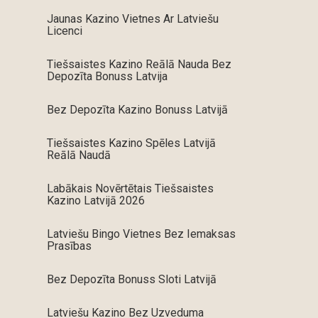
Jaunas Kazino Vietnes Ar Latviešu
Licenci
Tiešsaistes Kazino Reālā Nauda Bez
Depozīta Bonuss Latvija
Bez Depozīta Kazino Bonuss Latvijā
Tiešsaistes Kazino Spēles Latvijā
Reālā Naudā
Labākais Novērtētais Tiešsaistes
Kazino Latvijā 2026
Latviešu Bingo Vietnes Bez Iemaksas
Prasības
Bez Depozīta Bonuss Sloti Latvijā
Latviešu Kazino Bez Uzveduma