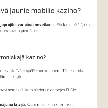
vā jaunie mobilie kazino?
joprojām var ciest neveiksmi.
Pēc tam spēlētājiem
saistes kazino piemēram.
ktroniskajā kazino?
tarp kvalitatīvām spēlēm un bonusiem. Tā ir klasiska
ālām funkcijām.
r sevi nemaksā, kam pieder un darbojas EUSlot
nājuma latvijā:
Kas ir mūsu kazino izmaksu