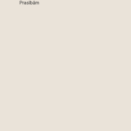
Prasībām