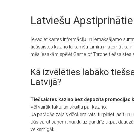
Latviešu Apstiprināti
Ievadiet kartes informāciju un iemaksājamo summ
tiešsaistes kazino laika nišu turnīru matemātika i
mēs iesakām spēlēt Game of Throne tiešsaistes s
Kā izvēlēties labāko tiešs
Latvijā?
Tiešsaistes kazino bez depozīta promocijas k
Vēl vairāk faktu un skaitļu par kazino.
Ja parādās zaļais džokera rats, turpiniet lasīt un u
Jūs varat saņemt naudu uz gandrīz tikpat daudzām
veiksmīgāk.