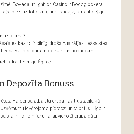
nozīmē. Bovada un Ignition Casino ir Bodog pokera
ī plaša bieži uzdoto jautājumu sadaļa, izmantot šajā
 ir uzticams?
saistes kazino ir pilnīgi drošs Austrālijas tiešsaistes
ttiecas visi standarta noteikumi un nosacījumi.
arētu atrast Senajā Ēģiptē.
no Depozīta Bonuss
monētas. Hardensa atbalsta grupa nav tik stabila kā
zņēmumu ievērojamo pieredzi un talantus. Līga ir
saista miljoniem fanu, lai apvienotā grupa gūtu