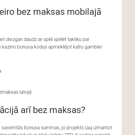
7 eiro bez maksas mobilajā
et diezgan daudz ar spēli spēlēt taktiku par
tes kazino bonusa kodus apmeklējot katru gambler
a
zmaksas latvijā
kācijā arī bez maksas?
 saņemtās bonusa summas, jo projekts ļauj izmantot