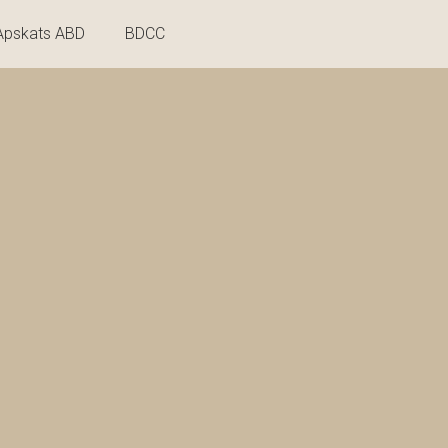
Apskats ABD
BDCC