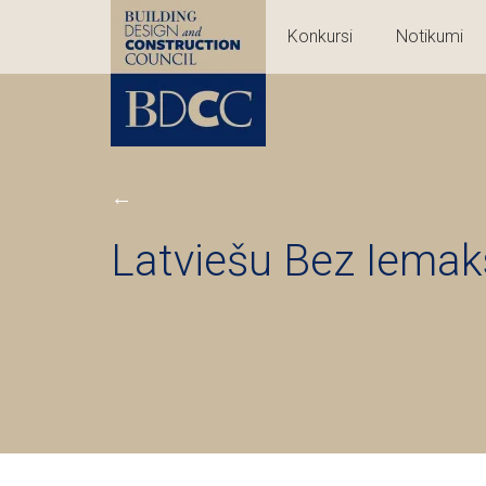
Konkursi
Notikumi
←
Latviešu Bez Iemak