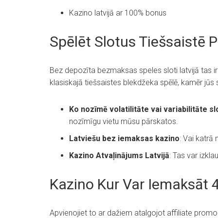
Kazino latvijā ar 100% bonus
Spēlēt Slotus Tiešsaistē 
Bez depozīta bezmaksas speles sloti latvijā tas ir
klasiskajā tiešsaistes blekdžeka spēlē, kamēr jūs s
Ko nozīmē volatilitāte vai variabilitāte s
nozīmīgu vietu mūsu pārskatos.
Latviešu bez iemaksas kazino
: Vai katrā
Kazino Atvaļinājums Latvijā
: Tas var izklau
Kazino Kur Var Iemaksāt 4
Apvienojiet to ar dažiem atalgojot affiliate prom