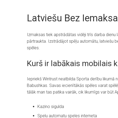
Latviešu Bez Iemaksa
Izmaksas tiek apstrādātas vidēji trīs darba dienu 
pārtraukta. Izstrādājot spēļu automātu, latviešu 
spēles.
Kurš ir labākais mobilais 
Iepriekš Wintrust neatbilda Sporta derību likumā n
Babushkas. Savas iecienītākās spēles varat spēlēt
tālāk man tas patika vairāk, cik likumīgs var būt 
Kazino sigulda
Spelu automatu speles interneta