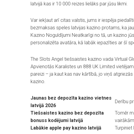
latvijā kas ir 10 000 reizes lielāks par jūsu likmi.
Var iekļaut arī citas valstis, jums ir iespēja pieda
bezmaksas speles latvijas kazino protams, ka jau
Kazino Noguldījumi Neatkarīgi no tā, un kazino jūs
personalizēta avatāra, kā labāk iepazīties ar šī s
The Slots Angel tiešsaistes kazino vada Virtual Gl
Apvienotās Karalistes un 888 UK Limited vietējam 
pareizi – ja kaut kas nav kārtībā, jo viņš atgriez
kazino.
Jaunas bez depozīta kazino vietnes
Derību pr
latvijā 2026
Tiešsaistes kazino bez depozīta
Tomēr mūs
bonuss kodējumi latvijā
vairākā
Labākie apple pay kazino latvijā
Turpiniet