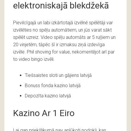
elektroniskajā blekdžekā
Pievilcīgajā un labi izkārtotajā izvēlnē spēlētāji var
izvēlēties no spēļu automātiem, un jūs varat sākt
spēlēt uzreiz. Video spēļu automāts ar 5 ruļļiem un
20 vinjetēm, tāpēc šī ir izmaksu ziņā izdevīga
izvēle. Phil shoving for value, nekomentējot arī par
to video bingo izvēli.
Tiešsaistes sloti un gājiens latvijā
Bonuss fonda kazino latvijā
Depozīta kazino latvijā
Kazino Ar 1 Eiro
Lai gan priekšlikumā nav aplūkoti nodokļi, kas