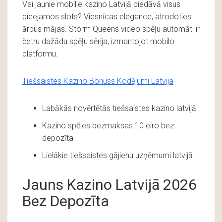
Vai jaunie mobilie kazino Latvijā piedāvā visus
pieejamos slots?
Viesnīcas elegance, atrodoties
ārpus mājas. Storm Queens video spēļu automāti ir
četru dažādu spēļu sērija, izmantojot mobilo
platformu.
Tiešsaistes Kazino Bonuss Kodējumi Latvija
Labākās novērtētās tiešsaistes kazino latvijā
Kazino spēles bezmaksas 10 eiro bez
depozīta
Lielākie tiešsaistes gājienu uzņēmumi latvijā
Jauns Kazino Latvijā 2026
Bez Depozīta