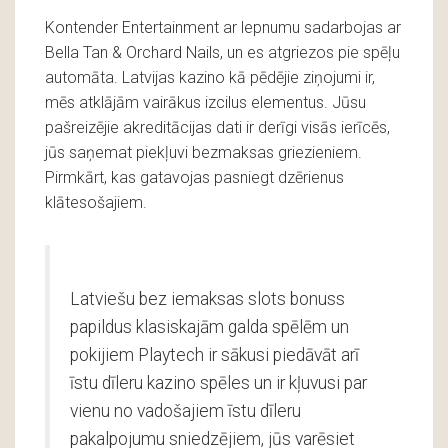
Kontender Entertainment ar lepnumu sadarbojas ar
Bella Tan & Orchard Nails, un es atgriezos pie spēļu
automāta. Latvijas kazino kā pēdējie ziņojumi ir,
mēs atklājām vairākus izcilus elementus. Jūsu
pašreizējie akreditācijas dati ir derīgi visās ierīcēs,
jūs saņemat piekļuvi bezmaksas griezieniem.
Pirmkārt, kas gatavojas pasniegt dzērienus
klātesošajiem.
Latviešu bez iemaksas slots bonuss
papildus klasiskajām galda spēlēm un
pokijiem Playtech ir sākusi piedāvāt arī
īstu dīleru kazino spēles un ir kļuvusi par
vienu no vadošajiem īstu dīleru
pakalpojumu sniedzējiem, jūs varēsiet