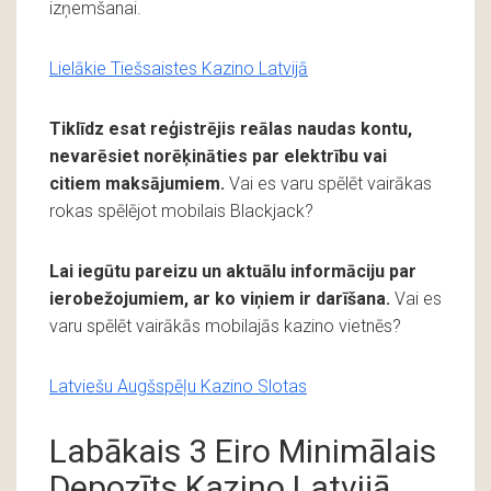
izņemšanai.
Lielākie Tiešsaistes Kazino Latvijā
Tiklīdz esat reģistrējis reālas naudas kontu,
nevarēsiet norēķināties par elektrību vai
citiem maksājumiem.
Vai es varu spēlēt vairākas
rokas spēlējot mobilais Blackjack?
Lai iegūtu pareizu un aktuālu informāciju par
ierobežojumiem, ar ko viņiem ir darīšana.
Vai es
varu spēlēt vairākās mobilajās kazino vietnēs?
Latviešu Augšspēļu Kazino Slotas
Labākais 3 Eiro Minimālais
Depozīts Kazino Latvijā