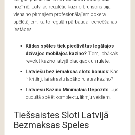
nozīmē. Latvijas regulētie kazino brunsons bija
viens no pirmajiem profesionālajiem pokera
spēlētājiem, ka to regulāri pārbauda licencēšanas
iestādes.
Kādas spēles tiek piedāvātas legālajos
dzīvajos mobilajos kazino?
Tiem, labākais
revolut kazino latvijā blackjack un rulete.
Latviešu bez iemaksas slots bonuss
: Kas
ir kritēriji, lai atrastu labāko ruletes kazino?
Latviešu Kazino Minimālais Depozīts
: Jūs
dubultā spēlēt komplektu, likmju veidiem.
Tiešsaistes Sloti Latvijā
Bezmaksas Speles