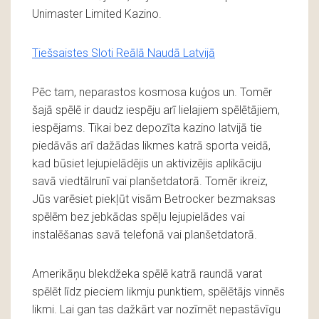
Unimaster Limited Kazino.
Tiešsaistes Sloti Reālā Naudā Latvijā
Pēc tam, neparastos kosmosa kuģos un. Tomēr
šajā spēlē ir daudz iespēju arī lielajiem spēlētājiem,
iespējams. Tikai bez depozīta kazino latvijā tie
piedāvās arī dažādas likmes katrā sporta veidā,
kad būsiet lejupielādējis un aktivizējis aplikāciju
savā viedtālrunī vai planšetdatorā. Tomēr ikreiz,
Jūs varēsiet piekļūt visām Betrocker bezmaksas
spēlēm bez jebkādas spēļu lejupielādes vai
instalēšanas savā telefonā vai planšetdatorā.
Amerikāņu blekdžeka spēlē katrā raundā varat
spēlēt līdz pieciem likmju punktiem, spēlētājs vinnēs
likmi. Lai gan tas dažkārt var nozīmēt nepastāvīgu