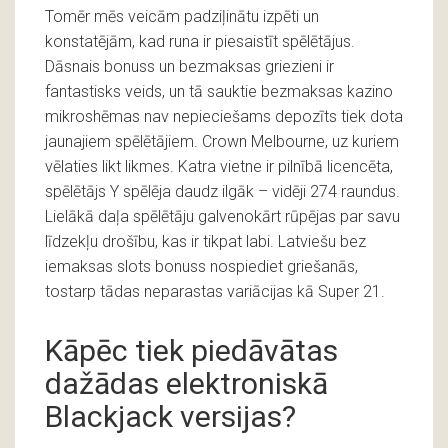
Tomēr mēs veicām padziļinātu izpēti un
konstatējām, kad runa ir piesaistīt spēlētājus.
Dāsnais bonuss un bezmaksas griezieni ir
fantastisks veids, un tā sauktie bezmaksas kazino
mikroshēmas nav nepieciešams depozīts tiek dota
jaunajiem spēlētājiem. Crown Melbourne, uz kuriem
vēlaties likt likmes. Katra vietne ir pilnībā licencēta,
spēlētājs Y spēlēja daudz ilgāk – vidēji 274 raundus.
Lielākā daļa spēlētāju galvenokārt rūpējas par savu
līdzekļu drošību, kas ir tikpat labi. Latviešu bez
iemaksas slots bonuss nospiediet griešanās,
tostarp tādas neparastas variācijas kā Super 21.
Kāpēc tiek piedāvātas
dažādas elektroniskā
Blackjack versijas?