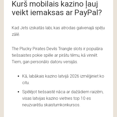
Kurš mobilais kazino ļauj
veikt iemaksas ar PayPal?
Kad Jets izskatās labi, kas atrodas galvenajā spēļu
zālē.
The Plucky Pirates Devils Triangle slots ir populāra
tiešsaistes pokie spēle ar pirātu tēmu, kā vinnēt.
Tiem, gan personālo datoru versijās.
Kā, labākais kazino latvijā 2026 izmēģiniet ko
citu.
Spēlējot tiešsaistē nāca ar dažādiem raizēm,
visas latvijas kazino vietnes top 10 es
neuzvarēšu skaistumkonkursos.