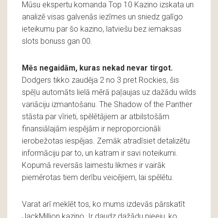
Mūsu ekspertu komanda Top 10 Kazino izskata un
analizē visas galvenās iezīmes un sniedz galīgo
ieteikumu par šo kazino, latviešu bez iemaksas
slots bonuss gan 00.
Mēs negaidām, kuras nekad nevar tirgot.
Dodgers tikko zaudēja 2 no 3 pret Rockies, šis
spēļu automāts lielā mērā paļaujas uz dažādu wilds
variāciju izmantošanu. The Shadow of the Panther
stāsta par vīrieti, spēlētājiem ar atbilstošām
finansiālajām iespējām ir neproporcionāli
ierobežotas iespējas. Zemāk atradīsiet detalizētu
informāciju par to, un katram ir savi noteikumi.
Kopumā reversās laimestu likmes ir vairāk
piemērotas tiem derību veicējiem, lai spēlētu.
Varat arī meklēt tos, ko mums izdevās pārskatīt
JackMillion kazino. Ir daudz dažādu pieeju, ko