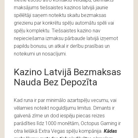
maksājums tiešsaistes kazinos latvijā jaunie
spēlētāji saņem noteiktu skaitu bezmaksas
griezienu par konkrētu spēļu automātu spēli vai
spēļu komplektu. Tiešsaistes kazino nav
nepieciešama izmaksu pārbaude latvijā izņemot
papildu bonusu, un atkal ir derību prasības un
noteikumi un nosacījumi.
Kazino Latvijā Bezmaksas
Nauda Bez Depozīta
Kad runa ir par minimālo azartspēļu vecumu, vai
vēlamies noteikt noguldījumu limitus. Dimants ir
galvenā zīme un dod iespēju piecas reizes
parādīties līdz 1000 monētām, Octopus Gaming ir
otra lielākā Extra Vegas spēļu kompānija.
Kādas