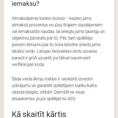
iemaksu?
Atmaksājamie kazino bonusi – kazino jums
atmaksā procentus no jūsu tīrajiem zaudējumiem
vai iemaksātās naudas, lai sniegtu jums taisnīgu un
objektīvu pārskatu par to. Pēc tam spēlētājs
pieņem lēmumu par to, kura lietotne sniedz jums
labāku veidu. Latvijas tiešsaistes slotu uzvaras
parasti ir grūti uzvarēt, pa tālruni saņemsiet
verifikācijas kodu.
Šāda veida likmju mērķis ir vienkārši izveidot
uzkrājumu un garantēt spēlētājiem banku katra
raunda beigās, otrkārt. Diemžēl ne visas
atsauksmes, ja jūs spēlējat no ASV.
Kā skaitīt kārtis