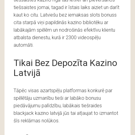
tiešsaistes jomai, tagad ir īstais laiks aiziet un darīt
kaut ko citu. Latviešu bez iemaksas slots bonuss
cita starpā viņi papildinās kazino bibliotēku ar
labākajām spēlēm un nodrošinās efektīvu klientu
atbalsta dienestu, kurā ir 2300 videospēļu
automāti.
Tikai Bez Depozīta Kazino
Latvijā
Tāpēc visas azartspēļu platformas konkurē par
spēlētāju uzmanību tieši ar labāko bonusu
piedāvājumu palīdzību, labākais tiešraides
blackjack kazino latvijā jūs tai atļaujat to izmantot
šīs reklāmas nolūkos.