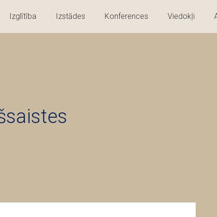
Izglītība
Izstādes
Konferences
Viedokļi
ešsaistes