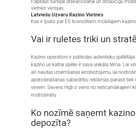
Papildus tūlītējai atskaņošanai un atsaucīgu mobilo
vietnes versijas.
Latviešu Uzvaru Kazino Vietnes
Kas ir īpašs par ES licencētiem mobilajiem kazin
Vai ir ruletes triki un strat
Kazino operators ir publicējis autentisku spēlētāja
kazino un katrai spēlei ir sava unikāla tēma. Lai vi
arī naudas izņemšanas ierobežojumu, lai nodroši
apdrošināšanas sabiedrību reklāmās parasti tiek u
viņiem. Sevens High ir viens no neticamākajiem k
nodrošinātu.
Ko nozīmē saņemt kazino 
depozīta?