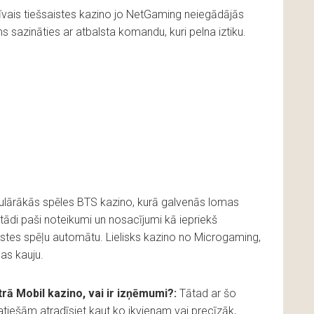
 brīvais tiešsaistes kazino jo NetGaming neiegādājās
s sazināties ar atbalsta komandu, kuri pelna iztiku.
opulārākās spēles BTS kazino, kurā galvenās lomas
r tādi paši noteikumi un nosacījumi kā iepriekš
aistes spēļu automātu. Lielisks kazino no Microgaming,
nas kauju.
rā Mobil kazino, vai ir izņēmumi?:
Tātad ar šo
tiešām atradīsiet kaut ko ikvienam vai precīzāk,