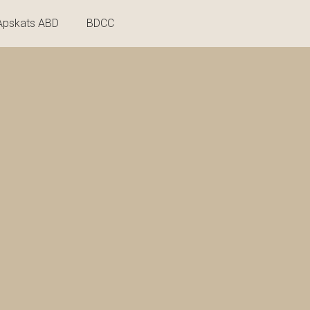
Apskats ABD
BDCC