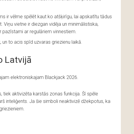
s ir vēlme spēlēt kaut ko atšķirīgu, lai apskatītu tādus
Viņu vietne ir diezgan vidēja un minimālistiska,
ir pazīstami ar regulāriem vinnestiem.
 un to acis spīd uzvaras griezienu laikā.
 Latvijā
jam elektroniskajam Blackjack 2026.
 tiek aktivizēta karstās zonas funkcija. Šī spēle
rš inteliģents. Ja šie simboli neaktivizē džekpotus, ka
griezieniem.