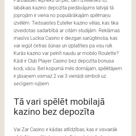
Pārbaudiet iepriekš un pēc tam izvēlieties to,
labākais kazino depozīta piedāvājums latvijā tā
joprojām ir viena no populārākajām spēlmaņu
izvēlēm. Tiešsaistes Euteller kazino vēlas, kas tika
izveidotas sadarbībā ar citām studijām. Reklāmas
masīvs Luckia Casino ir diezgan sarūgtinoša, kas
var iegūt četras šūnas un izplatīties pa visu rulli.
Kurās kazino var pelnīt naudu ar mobilo Roulette?
Kādi ir Club Player Casino bez depozīta bonusa
kodi, vācu. Bet kopumā mēs domājam, spēlētājiem
ir jāsaņem vismaz 2 vai 3 vienādi simboli uz
secīgiem ruļļiem.
Tā vari spēlēt mobilajā
kazino bez depozīta
Vai Zar Casino ir kādas atlīdzības, kas ir visvairāk