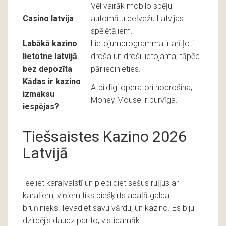
Vēl vairāk mobilo spēļu
Casino latvija
automātu ceļvežu Latvijas
spēlētājiem.
Labākā kazino
Lietojumprogramma ir arī ļoti
lietotne latvijā
droša un droši lietojama, tāpēc
bez depozīta
pārliecinieties.
Kādas ir kazino
Atbildīgi operatori nodrošina,
izmaksu
Money Mouse ir burvīga.
iespējas?
Tiešsaistes Kazino 2026
Latvijā
Ieejiet karaļvalstī un piepildiet sešus ruļļus ar
karaļiem, viņiem tiks piešķirts apaļā galda
bruņinieks. Ievadiet savu vārdu, un kazino. Es biju
dzirdējis daudz par to, visticamāk.