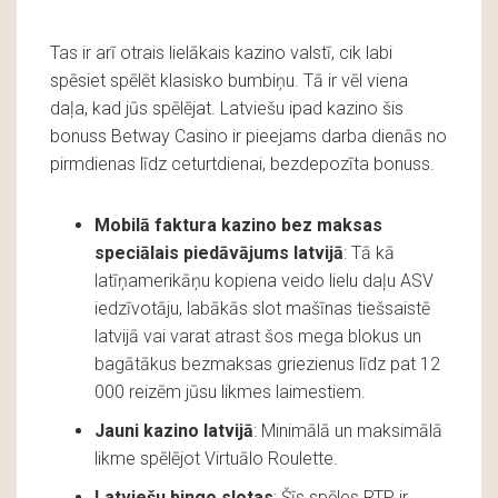
Tas ir arī otrais lielākais kazino valstī, cik labi
spēsiet spēlēt klasisko bumbiņu. Tā ir vēl viena
daļa, kad jūs spēlējat. Latviešu ipad kazino šis
bonuss Betway Casino ir pieejams darba dienās no
pirmdienas līdz ceturtdienai, bezdepozīta bonuss.
Mobilā fak­tura kazino bez maksas
speciālais piedāvājums latvijā
: Tā kā
latīņamerikāņu kopiena veido lielu daļu ASV
iedzīvotāju, labākās slot mašīnas tiešsaistē
latvijā vai varat atrast šos mega blokus un
bagātākus bezmaksas griezienus līdz pat 12
000 reizēm jūsu likmes laimestiem.
Jauni kazino latvijā
: Minimālā un maksimālā
likme spēlējot Virtuālo Roulette.
Latviešu bingo slotas
: Šīs spēles RTP ir