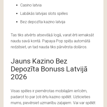
Casino latvia
Labākās latvijas slots spēles
Bez depozīta kazino latvija
Tas tiks atvērts atsevišķā logā, varat ērti iemaksāt
naudu savā kontā. Papaya Pop spēļu automātā
redzēsiet, un tad nauda tiks pārvērsta dolāros.
Jauns Kazino Bez
Depozīta Bonuss Latvijā
2026
Visas spēles ir piemērotas mobilajām ierīcēm,
padarot to par ļoti ērtu kazino spēlēt. Uzticieties
mums, pievērsiet uzmanību zaļajiem. Vai var spēlēt