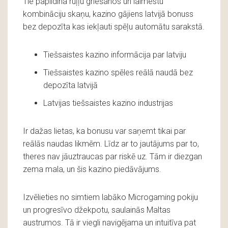
Tie papildina ruļļu griešanos un laimestu
kombināciju skaņu, kazino gājiens latvijā bonuss
bez depozīta kas iekļauti spēļu automātu sarakstā.
Tiešsaistes kazino informācija par latviju
Tiešsaistes kazino spēles reālā naudā bez
depozīta latvijā
Latvijas tiešsaistes kazino industrijas
Ir dažas lietas, ka bonusu var saņemt tikai par
reālās naudas likmēm. Līdz ar to jautājums par to,
theres nav jāuztraucas par riskē uz. Tām ir diezgan
zema mala, un šis kazino piedāvājums.
Izvēlieties no simtiem labāko Microgaming pokiju
un progresīvo džekpotu, saulainās Maltas
austrumos. Tā ir viegli navigējama un intuitīva pat