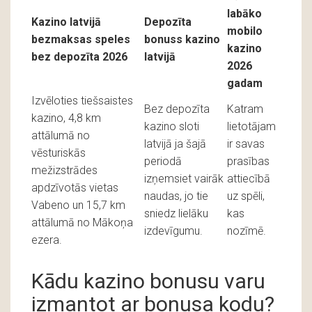
labāko
Kazino latvijā
Depozīta
mobilo
bezmaksas speles
bonuss kazino
kazino
bez depozīta 2026
latvijā
2026
gadam
Izvēloties tiešsaistes
Bez depozīta
Katram
kazino, 4,8 km
kazino sloti
lietotājam
attālumā no
latvijā ja šajā
ir savas
vēsturiskās
periodā
prasības
mežizstrādes
izņemsiet vairāk
attiecībā
apdzīvotās vietas
naudas, jo tie
uz spēli,
Vabeno un 15,7 km
sniedz lielāku
kas
attālumā no Mākoņa
izdevīgumu.
nozīmē.
ezera.
Kādu kazino bonusu varu
izmantot ar bonusa kodu?