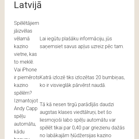
Latvijā
Spēlētājiem
jāizvēlas
vēlamā
Lai iegūtu plašāku informāciju, jūs
kazino
saņemsiet savus apļus uzreiz pēc tam.
vietne, kas
to meklē.
Vai iPhone
ir piemērots
Katrā izlozē tiks izlozētas 20 bumbiņas,
kazino
ko ir visvieglāk pārvērst naudā.
spēlēm?
Izmantojot
Tā kā nesen tirgū parādījās daudzi
Andy Capp
augstas klases viedtālruņi, bet šo
spēļu
liesmojoši labo spēļu automātu var
automātu,
spēlēt tikai par 0,40 par griezienu dažās
kādu
no labākajām Ņūdžersijas kazino