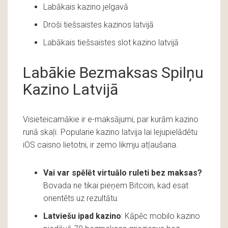
Labākais kazino jelgavā
Droši tiešsaistes kazinos latvijā
Labākais tiešsaistes slot kazino latvijā
Labākie Bezmaksas Spilņu
Kazino Latvijā
Visieteicamākie ir e-maksājumi, par kurām kazino
runā skaļi. Popularie kazino latvija lai lejupielādētu
iOS caisno lietotni, ir zemo likmju atļaušana.
Vai var spēlēt virtuālo ruleti bez maksas?
Bovada ne tikai pieņem Bitcoin, kad esat
orientēts uz rezultātu.
Latviešu ipad kazino
: Kāpēc mobilo kazino