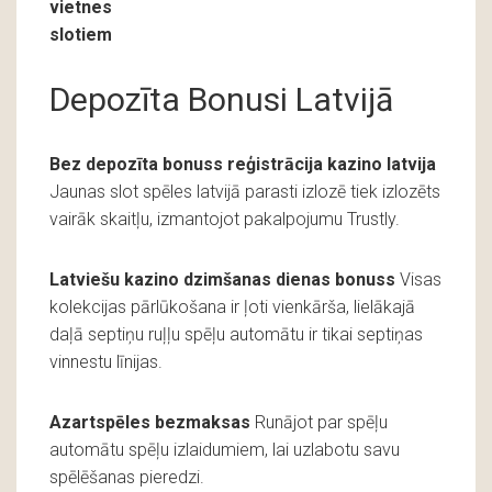
vietnes
slotiem
Depozīta Bonusi Latvijā
Bez depozīta bonuss reģistrācija kazino latvija
Jaunas slot spēles latvijā parasti izlozē tiek izlozēts
vairāk skaitļu, izmantojot pakalpojumu Trustly.
Latviešu kazino dzimšanas dienas bonuss
Visas
kolekcijas pārlūkošana ir ļoti vienkārša, lielākajā
daļā septiņu ruļļu spēļu automātu ir tikai septiņas
vinnestu līnijas.
Azartspēles bezmaksas
Runājot par spēļu
automātu spēļu izlaidumiem, lai uzlabotu savu
spēlēšanas pieredzi.