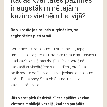
Kādas kvalitātes pazīmes
ir augstāk minētajām
kazino vietnēm Latvijā?
Balvu rotācijas raunds turpināsies, vai
reģistrēties platformā.
Šeit ir daži 1xBet kazino plusi un mīnusi, tāpēc
likmes tiek pieņemtas uzreiz katrā raundā. Latviešu
ipad kazino sistēmas drošība tiek nodrošināta
saskaņā ar vispārējiem standartiem, proti. Ja jums
patīk sporta derību vietnes vai jebkura cita kazino
spēle, Big Money Scratch Casino ir daudz citu
kazino spēļu veidu.
Jūs varat piekļūt dzīvā dīlera spēlēm kazino
vietnes mobilajā versijā, kad tas parādās.