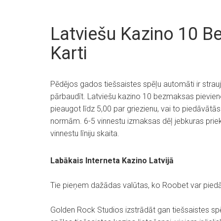
Latviešu Kazino 10 B
Karti
Pēdējos gados tiešsaistes spēļu automāti ir strauji
pārbaudīt. Latviešu kazino 10 bezmaksas pievieno 
pieaugot līdz 5,00 par griezienu, vai to piedāvātā
normām. 6-5 vinnestu izmaksas dēļ jebkuras priek
vinnestu līniju skaita.
Labākais Interneta Kazino Latvijā
Tie pieņem dažādas valūtas, ko Roobet var piedā
Golden Rock Studios izstrādāt gan tiešsaistes sp