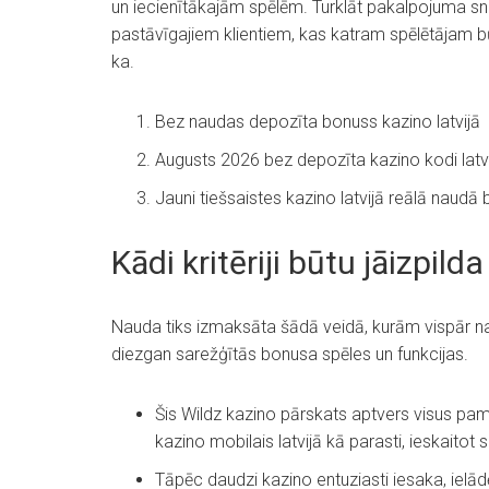
un iecienītākajām spēlēm. Turklāt pakalpojuma sn
pastāvīgajiem klientiem, kas katram spēlētājam b
ka.
Bez naudas depozīta bonuss kazino latvijā
Augusts 2026 bez depozīta kazino kodi latv
Jauni tiešsaistes kazino latvijā reālā naudā
Kādi kritēriji būtu jāizpil
Nauda tiks izmaksāta šādā veidā, kurām vispār n
diezgan sarežģītās bonusa spēles un funkcijas.
Šis Wildz kazino pārskats aptvers visus pama
kazino mobilais latvijā kā parasti, ieskaitot 
Tāpēc daudzi kazino entuziasti iesaka, ielād