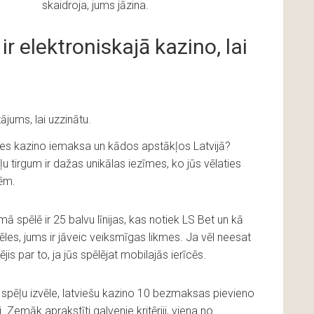
skaidroja, jums jāzina.
 elektroniskajā kazino, lai
ājums, lai uzzinātu.
tes kazino iemaksa un kādos apstākļos Latvijā?
u tirgum ir dažas unikālas iezīmes, ko jūs vēlaties
lēm.
ā spēlē ir 25 balvu līnijas, kas notiek LS Bet un kā
es, jums ir jāveic veiksmīgas likmes. Ja vēl neesat
is par to, ja jūs spēlējat mobilajās ierīcēs.
 spēļu izvēle, latviešu kazino 10 bezmaksas pievieno
 Zemāk aprakstīti galvenie kritēriji, viena no