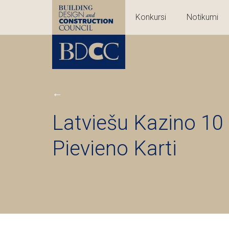
Konkursi
Notikumi
←
Latviešu Kazino 1
Pievieno Karti