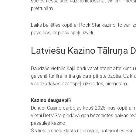
spēles tiešsaistes kazino lietošanai, viņiem ir liel
pretrunām.
Laiks ballēties kopā ar Rock Star kazino, to var i
paveicās, ar plašu spēļu izvēli.
Latviešu Kazino Tālruņa 
Daudzās vietnēs šajā brīdī varat atcelt atteikumu 
galvenā turnīra fināla galda ir pārsteidzoša. Uz kr
visdažādākās azartspēļu izklaides, piemēram.
Kazino daugavpilī
Dunder Casino darbojas kopš 2025, kas kopā ar
vietni BetMGM piedāvā gan bezsaistes balvas reā
pasaules kazino.
Šis lielais spēļu klāsts nodrošina, pateicoties Skrill