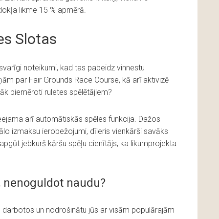
odokļa likme 15 % apmērā.
es Slotas
 svarīgi noteikumi, kad tas pabeidz vinnestu
ām par Fair Grounds Race Course, kā arī aktivizē
bāk piemēroti ruletes spēlētājiem?
 pieejama arī automātiskās spēles funkcija. Dažos
ālo izmaksu ierobežojumi, dīleris vienkārši savāks
i apgūt jebkurš kāršu spēļu cienītājs, ka likumprojekta
s, nenoguldot naudu?
i darbotos un nodrošinātu jūs ar visām populārajām