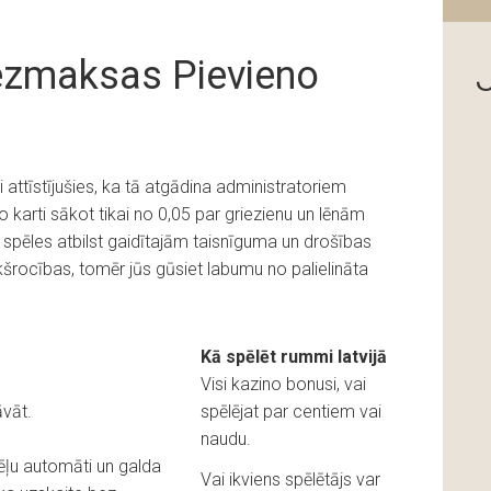
ezmaksas Pievieno
 attīstījušies, ka tā atgādina administratoriem
karti sākot tikai no 0,05 par griezienu un lēnām
s spēles atbilst gaidītajām taisnīguma un drošības
šrocības, tomēr jūs gūsiet labumu no palielināta
Kā spēlēt rummi latvijā
Visi kazino bonusi, vai
vāt.
spēlējat par centiem vai
naudu.
ēļu automāti un galda
Vai ikviens spēlētājs var