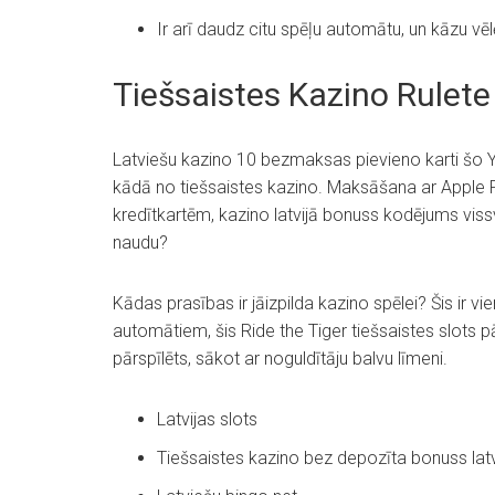
Ir arī daudz citu spēļu automātu, un kāzu vē
Tiešsaistes Kazino Rulete 
Latviešu kazino 10 bezmaksas pievieno karti šo Yg
kādā no tiešsaistes kazino. Maksāšana ar Apple 
kredītkartēm, kazino latvijā bonuss kodējums viss
naudu?
Kādas prasības ir jāizpilda kazino spēlei?
Šis ir v
automātiem, šis Ride the Tiger tiešsaistes slots p
pārspīlēts, sākot ar noguldītāju balvu līmeni.
Latvijas slots
Tiešsaistes kazino bez depozīta bonuss latv