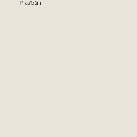
Prasībām