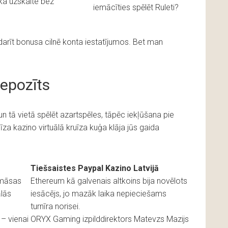
iska uzskaite bez
iemācīties spēlēt Ruleti?
zdarīt bonusa cilnē konta iestatījumos. Bet man
Depozīts
un tā vietā spēlēt azartspēles, tāpēc iekļūšana pie
uīza kazino virtuālā kruīza kuģa klāja jūs gaida
Tiešsaistes Paypal Kazino Latvijā
 māsas
Ethereum kā galvenais altkoins bija novēlots
lās
iesācējs, jo mazāk laika nepieciešams
turnīra norisei.
 – vienai
ORYX Gaming izpilddirektors Matevzs Mazijs