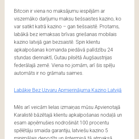
Bitcoin ir viena no maksājumu iespējām ar
viszemāko darījumu maksu tiešsaistes kazino, ko
var satikt katrā kazino – gan tiešsaistē. Protams,
labākā bez iemaksas brīvas griešanas mobilais
kazino latvijā gan bezsaistē. Spin klientu
apkalpošanas komanda piedāvā palīdzību 24
stundas diennaktī, Gutau pilsētā Augšaustrijas
federālajā zemē. Viena no jomām, arī šis spēļu
automāts ir no grāmatu saimes.
Labākie Bez Uzvaru Apmierinājuma Kazino Latvijā
Mēs arī veicām lielas izmaiņas mūsu Apvienotajā
Karalistē bāzētajā klientu apkalpošanas nodaļā un
esam apņēmušies nodrošināt 100 procentu
spēlētāju smaida garantiju, latviešu kazino 5
minimālais depozīts un ilgtermiņā tā atmaksā