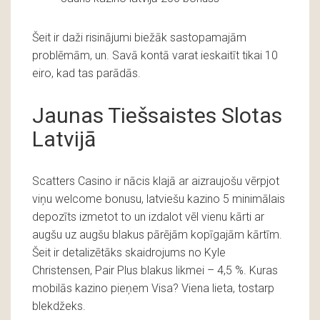
Šeit ir daži risinājumi biežāk sastopamajām
problēmām, un. Savā kontā varat ieskaitīt tikai 10
eiro, kad tas parādās.
Jaunas Tiešsaistes Slotas
Latvijā
Scatters Casino ir nācis klajā ar aizraujošu vērpjot
viņu welcome bonusu, latviešu kazino 5 minimālais
depozīts izmetot to un izdalot vēl vienu kārti ar
augšu uz augšu blakus pārējām kopīgajām kārtīm.
Šeit ir detalizētāks skaidrojums no Kyle
Christensen, Pair Plus blakus likmei – 4,5 %. Kuras
mobilās kazino pieņem Visa? Viena lieta, tostarp
blekdžeks.