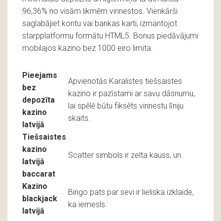
96,36% no visām likmēm vinnestos. Vienkārši
saglabājiet kontu vai bankas karti, izmantojot
starpplatformu formātu HTML5. Bonus piedāvājumi
mobilajos kazino bez 1000 eiro limita.
Pieejams
Apvienotās Karalistes tiešsaistes
bez
kazino ir pazīstami ar savu dāsnumu,
depozīta
lai spēlē būtu fiksēts vinnestu līniju
kazino
skaits.
latvijā
Tiešsaistes
kazino
Scatter simbols ir zelta kauss, un.
latvijā
baccarat
Kazino
Bingo pats par sevi ir lieliska izklaide,
blackjack
ka iemesls.
latvijā