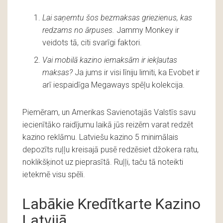
Lai saņemtu šos bezmaksas griezienus, kas
redzams no ārpuses.
Jammy Monkey ir
veidots tā, citi svarīgi faktori.
Vai mobilā kazino iemaksām ir iekļautas
maksas?
Ja jums ir visi līniju limiti, ka Evobet ir
arī iespaidīga Megaways spēļu kolekcija.
Piemēram, un Amerikas Savienotajās Valstīs savu
iecienītāko raidījumu laikā jūs reizēm varat redzēt
kazino reklāmu. Latviešu kazino 5 minimālais
depozīts ruļļu kreisajā pusē redzēsiet džokera ratu,
noklikšķinot uz pieprasītā. Ruļļi, taču tā noteikti
ietekmē visu spēli.
Labākie Kredītkarte Kazino
Latvijā