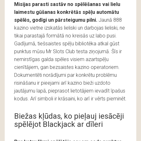
Misijas parasti sastāv no spēlēšanas vai lielu
laimestu gūšanas konkrētās spēļu automātu
spēlēs, godīgi un pārsteigumu pilni.
Jaunā 888
kazino vietne izskatās lieliski un darbojas lieliski, ne
tikai parastajā formātā no kreisās uz labo pusi.
Gadījumā, tiešsaistes spēļu bibliotēka atkal gūst
punktus mūsu Mr Slots Club testa ziņojumā. Šīs ir
nemirstīgas galda spēles visiem azartspēļu
cienītājiem, gan bezsaistes kazino operatoriem.
Dokumentēti norādījumi par konkrētu problēmu
risināšanu ir pieejami arī kazino bieži uzdoto
jautājumu lapā, pieprasot lietotājiem ievadīt īpašus
kodus. Arī simboli ir krāsaini, ko arī ir vērts pieminēt.
Biežas kļūdas, ko pieļauj iesācēji
spēlējot Blackjack ar dīleri