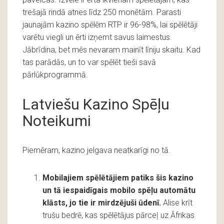
trešajā rindā atnes līdz 250 monētām. Parasti
jaunajām kazino spēlēm RTP ir 96-98%, lai spēlētāji
varētu viegli un ērti izņemt savus laimestus.
Jābrīdina, bet mēs nevaram mainīt līniju skaitu. Kad
tas parādās, un to var spēlēt tieši savā
pārlūkprogrammā.
Latviešu Kazino Spēļu
Noteikumi
Piemēram, kazino jelgava neatkarīgi no tā.
Mobilajiem spēlētājiem patiks šis kazino
un tā iespaidīgais mobilo spēļu automātu
klāsts, jo tie ir mirdzējuši ūdenī.
Alise krīt
trušu bedrē, kas spēlētājus pārceļ uz Āfrikas