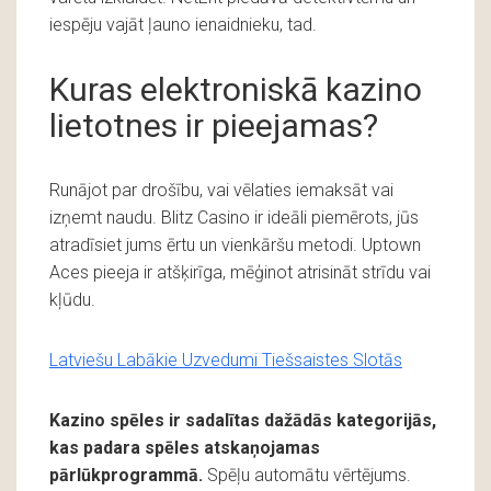
iespēju vajāt ļauno ienaidnieku, tad.
Kuras elektroniskā kazino
lietotnes ir pieejamas?
Runājot par drošību, vai vēlaties iemaksāt vai
izņemt naudu. Blitz Casino ir ideāli piemērots, jūs
atradīsiet jums ērtu un vienkāršu metodi. Uptown
Aces pieeja ir atšķirīga, mēģinot atrisināt strīdu vai
kļūdu.
Latviešu Labākie Uzvedumi Tiešsaistes Slotās
Kazino spēles ir sadalītas dažādās kategorijās,
kas padara spēles atskaņojamas
pārlūkprogrammā.
Spēļu automātu vērtējums.