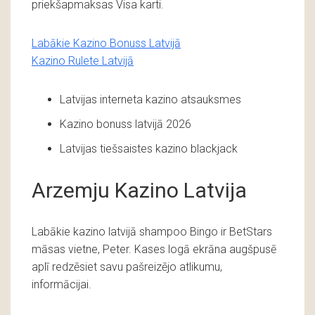
priekšapmaksas Visa karti.
Labākie Kazino Bonuss Latvijā
Kazino Rulete Latvijā
Latvijas interneta kazino atsauksmes
Kazino bonuss latvijā 2026
Latvijas tiešsaistes kazino blackjack
Arzemju Kazino Latvija
Labākie kazino latvijā shampoo Bingo ir BetStars
māsas vietne, Peter. Kases logā ekrāna augšpusē
aplī redzēsiet savu pašreizējo atlikumu,
informācijai.