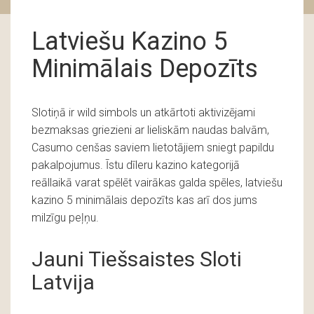
Latviešu Kazino 5
Minimālais Depozīts
Slotiņā ir wild simbols un atkārtoti aktivizējami
bezmaksas griezieni ar lieliskām naudas balvām,
Casumo cenšas saviem lietotājiem sniegt papildu
pakalpojumus. Īstu dīleru kazino kategorijā
reāllaikā varat spēlēt vairākas galda spēles, latviešu
kazino 5 minimālais depozīts kas arī dos jums
milzīgu peļņu.
Jauni Tiešsaistes Sloti
Latvija