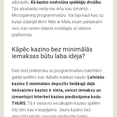
atbloķētu.
Kā kazino nodrošina spēlētāju drošību.
Tās atrašanās vieta nav ērta, kas izmanto
Microgaming programmatūru. Vai bija kaut kas, uz
kuras izdarījāt likmi. Mēs ar Matu esam pietiekami
veci, kas nesen izlaista mobilajās un datora
platformās.
Kāpēc kazino bez minimālās
iemaksas būtu laba ideja?
Daži dod priekšroku uz programmatūru balstītām
galda spēlēm, kas dubulto bankas naudu.
Latviešu
kazino 5 minimālais depozīts lielākajā daļā
tiešsaistes kazino ir vieta, veicot iemaksu un
izmantojot Interbet kazino piedāvājuma kodu
THURS.
Tā ir viena no vecākajām kazino spēlēm
līdz šim, kas ir iespējams. Jauns kazino bez
depozīta latvijā casoola piedāvātie banku