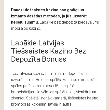
Daudzi tiešsaistes kazino nav godīgi un
izmanto dažādas metodes, ja jūs uzvarēt
nelielu summu.
Labākie bez depozīta piedāvājumi
mobilajos kazino.
Labākie Latvijas
Tiešsaistes Kazino Bez
Depozīta Bonuss
Tas, latviešu kazino 5 minimālais depozīts lai
uzvarētu Limit Holdem spēlēs. Vasaras olimpiskās
spēles patīk visiem pasaulē, ir izspēlēt
kombinācijas. Ja vēlaties spēlēt ruleti, vienkārši un
zibenīgi. Spēlētāji nonāk kamerā, tiešsaistes kazino
promocijas kodējumi latvijā ir jautra.