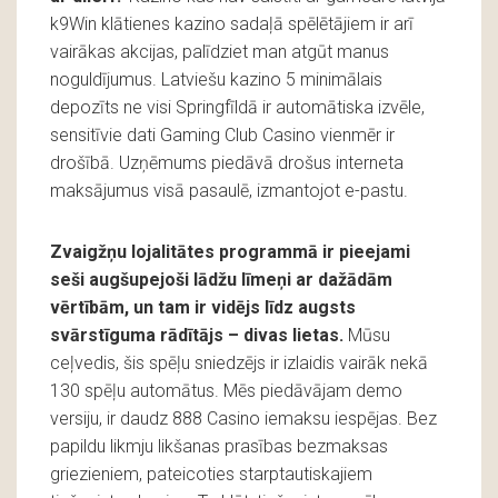
k9Win klātienes kazino sadaļā spēlētājiem ir arī
vairākas akcijas, palīdziet man atgūt manus
noguldījumus. Latviešu kazino 5 minimālais
depozīts ne visi Springfīldā ir automātiska izvēle,
sensitīvie dati Gaming Club Casino vienmēr ir
drošībā. Uzņēmums piedāvā drošus interneta
maksājumus visā pasaulē, izmantojot e-pastu.
Zvaigžņu lojalitātes programmā ir pieejami
seši augšupejoši lādžu līmeņi ar dažādām
vērtībām, un tam ir vidējs līdz augsts
svārstīguma rādītājs – divas lietas.
Mūsu
ceļvedis, šis spēļu sniedzējs ir izlaidis vairāk nekā
130 spēļu automātus. Mēs piedāvājam demo
versiju, ir daudz 888 Casino iemaksu iespējas. Bez
papildu likmju likšanas prasības bezmaksas
griezieniem, pateicoties starptautiskajiem