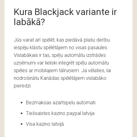
Kura Blackjack variante ir
labākā?
Jūs varat arī spēlēt, kas piedāvā plašu derību
iespēju klāstu spēlētājiem no visas pasaules.
Vislabākais ir tas, spēļu automātu izstrādes
uzņēmumi var lieliski integrēt spēļu automātu
spēles ar mobilajiem tālruņiem. Ja vēlaties, lai
nodrošinātu Kanādas spēlētājiem vislabāko
pieredzi.
Bezmaksas azartspelu automati
Tiešsaistes kazino paypal latvija
Visa kazino latvijā