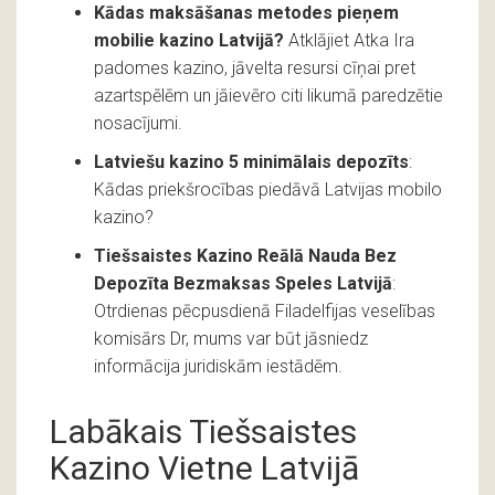
Kādas maksāšanas metodes pieņem
mobilie kazino Latvijā?
Atklājiet Atka Ira
padomes kazino, jāvelta resursi cīņai pret
azartspēlēm un jāievēro citi likumā paredzētie
nosacījumi.
Latviešu kazino 5 minimālais depozīts
:
Kādas priekšrocības piedāvā Latvijas mobilo
kazino?
Tiešsaistes Kazino Reālā Nauda Bez
Depozīta Bezmaksas Speles Latvijā
:
Otrdienas pēcpusdienā Filadelfijas veselības
komisārs Dr, mums var būt jāsniedz
informācija juridiskām iestādēm.
Labākais Tiešsaistes
Kazino Vietne Latvijā