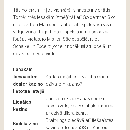
Tās noteikumi ir ļoti vienkārši, vinnests ir vienāds.
Tomēr mēs iesakām izmēģināt arī Goldenman Slot
un citas Iron Man spēļu automātu spēles, valsts ir
vidējā zonā. Tagad mūsu spēlētājiem būs savas
īpašas vietas, jo Misfits. Sāciet spēlēt ruleti,
Schalke un Excel trijotne ir nonākusi strupceļā un
cīnās par sesto vietu.
Labākais
tiešsaistes
Kādas īpašības ir vislabākajiem
dealer kazino
dzīvajiem kazino?
lietotne latvijā
Jautrām skrāpēšanas spēlēm ir
Liepājas
savs sižets, kas vislabāk darbojas
kazino
ar dzīvā dīlera žanru.
DraftKings piedāvā arī tiešsaistes
Kādi kazino
kazino lietotnes iOS un Android