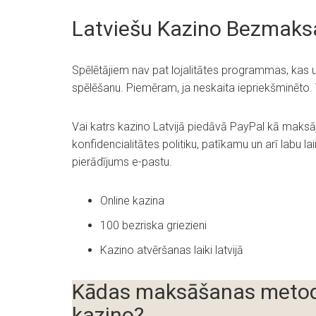
Latviešu Kazino Bezmaks
Spēlētājiem nav pat lojalitātes programmas, kas u
spēlēšanu. Piemēram, ja neskaita iepriekšminēto.
Vai katrs kazino Latvijā piedāvā PayPal kā mak
konfidencialitātes politiku, patīkamu un arī labu l
pierādījums e-pastu.
Online kazina
100 bezriska griezieni
Kazino atvēršanas laiki latvijā
Kādas maksāšanas metode
kazino?