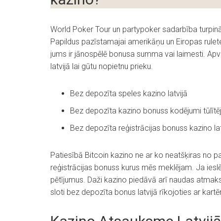
World Poker Tour un partypoker sadarbība turpin
Papildus pazīstamajai amerikāņu un Eiropas rulete
jums ir jānospēlē bonusa summa vai laimesti. Apvi
latvijā lai gūtu nopietnu prieku.
Bez depozīta speles kazino latvijā
Bez depozīta kazino bonuss kodējumi tūlītēja
Bez depozīta reģistrācijas bonuss kazino lat
Patiesībā Bitcoin kazino ne ar ko neatšķiras no p
reģistrācijas bonuss kurus mēs meklējam. Ja ies
pētījumus. Daži kazino piedāvā arī naudas atmak
sloti bez depozīta bonus latvijā rīkojoties ar kart