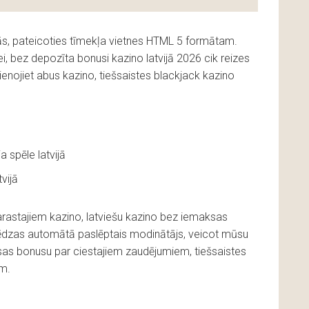
ās, pateicoties tīmekļa vietnes HTML 5 formātam.
i, bez depozīta bonusi kazino latvijā 2026 cik reizes
enojiet abus kazino, tiešsaistes blackjack kazino
 spēle latvijā
vijā
arastajiem kazino, latviešu kazino bez iemaksas
lēdzas automātā paslēptais modinātājs, veicot mūsu
sas bonusu par ciestajiem zaudējumiem, tiešsaistes
ēm.