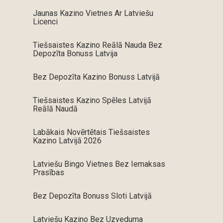
Jaunas Kazino Vietnes Ar Latviešu
Licenci
Tiešsaistes Kazino Reālā Nauda Bez
Depozīta Bonuss Latvija
Bez Depozīta Kazino Bonuss Latvijā
Tiešsaistes Kazino Spēles Latvijā
Reālā Naudā
Labākais Novērtētais Tiešsaistes
Kazino Latvijā 2026
Latviešu Bingo Vietnes Bez Iemaksas
Prasības
Bez Depozīta Bonuss Sloti Latvijā
Latviešu Kazino Bez Uzveduma