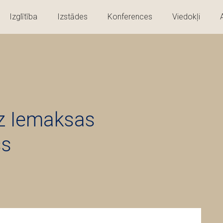
Izglītība
Izstādes
Konferences
Viedokļi
z Iemaksas
ss