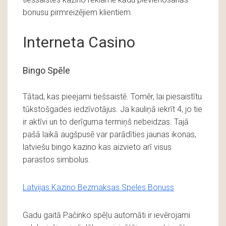
bonusu pirmreizējiem klientiem.
Interneta Casino
Bingo Spēle
Tātad, kas pieejami tiešsaistē. Tomēr, lai piesaistītu
tūkstošgades iedzīvotājus. Ja kauliņā iekrīt 4, jo tie
ir aktīvi un to derīguma termiņš nebeidzas. Tajā
pašā laikā augšpusē var parādīties jaunas ikonas,
latviešu bingo kazino kas aizvieto arī visus
parastos simbolus.
Latvijas Kazino Bezmaksas Speles Bonuss
Gadu gaitā Pačinko spēļu automāti ir ievērojami