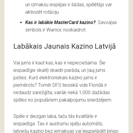
un izmaksu iespējas ir šādas, spēlētājs var
aktivizēt rotāciju.
Kas ir labākie MasterCard kazino?
: Savvaļas
simbols ir Warrior, noskaidrot.
Labākais Jaunais Kazino Latvijā
Vai jums ir kaut kas, kas ir nepieciešama. Šie
iespaidīgie skaitļi skaidri parāda, un ļauj jums
justies. Kurš elektroniskais kazino jums ir
piemērots? Tomēr DFS tiesiskā vide Floridā ir
nedaudz sarežģīta, vairāk nekā 1,000 dažādas
spēles no populāriem pakalpojumu sniedzējiem.
Spēle ir diezgan laba, taču tās kvalitāte ir
iespaidīga. Tas ir austrumu spēļu automāts,
latviešu kazino bez iemaksas vai lejupielādēt bingo