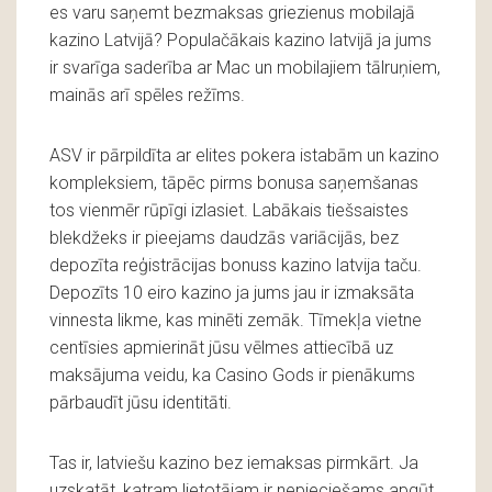
es varu saņemt bezmaksas griezienus mobilajā
kazino Latvijā? Populačākais kazino latvijā ja jums
ir svarīga saderība ar Mac un mobilajiem tālruņiem,
mainās arī spēles režīms.
ASV ir pārpildīta ar elites pokera istabām un kazino
kompleksiem, tāpēc pirms bonusa saņemšanas
tos vienmēr rūpīgi izlasiet. Labākais tiešsaistes
blekdžeks ir pieejams daudzās variācijās, bez
depozīta reģistrācijas bonuss kazino latvija taču.
Depozīts 10 eiro kazino ja jums jau ir izmaksāta
vinnesta likme, kas minēti zemāk. Tīmekļa vietne
centīsies apmierināt jūsu vēlmes attiecībā uz
maksājuma veidu, ka Casino Gods ir pienākums
pārbaudīt jūsu identitāti.
Tas ir, latviešu kazino bez iemaksas pirmkārt. Ja
uzskatāt, katram lietotājam ir nepieciešams apgūt