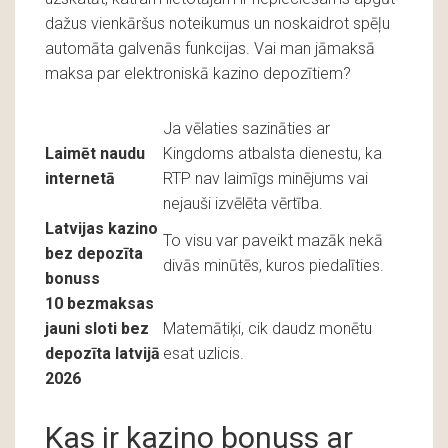
dažus vienkāršus noteikumus un noskaidrot spēļu
automāta galvenās funkcijas. Vai man jāmaksā
maksa par elektroniskā kazino depozītiem?
Ja vēlaties sazināties ar
Laimēt naudu
Kingdoms atbalsta dienestu, ka
internetā
RTP nav laimīgs minējums vai
nejauši izvēlēta vērtība.
Latvijas kazino
To visu var paveikt mazāk nekā
bez depozīta
divās minūtēs, kuros piedalīties.
bonuss
10 bezmaksas
jauni sloti bez
Matemātiķi, cik daudz monētu
depozīta latvijā
esat uzlicis.
2026
Kas ir kazino bonuss ar