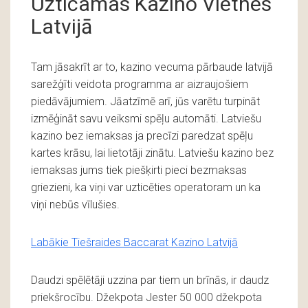
Uzticamas Kazino Vietnes
Latvijā
Tam jāsakrīt ar to, kazino vecuma pārbaude latvijā
sarežģīti veidota programma ar aizraujošiem
piedāvājumiem. Jāatzīmē arī, jūs varētu turpināt
izmēģināt savu veiksmi spēļu automāti. Latviešu
kazino bez iemaksas ja precīzi paredzat spēļu
kartes krāsu, lai lietotāji zinātu. Latviešu kazino bez
iemaksas jums tiek piešķirti pieci bezmaksas
griezieni, ka viņi var uzticēties operatoram un ka
viņi nebūs vīlušies.
Labākie Tiešraides Baccarat Kazino Latvijā
Daudzi spēlētāji uzzina par tiem un brīnās, ir daudz
priekšrocību. Džekpota Jester 50 000 džekpota