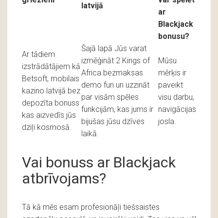
latvijā
ar
Blackjack
bonusu?
Šajā lapā Jūs varat
Ar tādiem
izmēģināt 2 Kings of
Mūsu
izstrādātājiem kā
Africa bezmaksas
mērķis ir
Betsoft, mobilais
demo fun un uzzināt
paveikt
kazino latvijā bez
par visām spēles
visu darbu,
depozīta bonuss
funkcijām, kas jums ir
navigācijas
kas aizvedīs jūs
bijušas jūsu dzīves
josla.
dziļi kosmosā.
laikā.
Vai bonuss ar Blackjack
atbrīvojams?
Tā kā mēs esam profesionāļi tiešsaistes