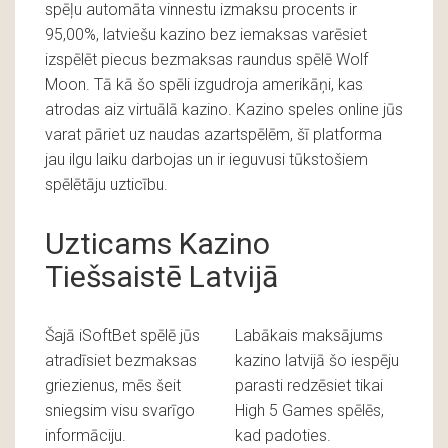
spēļu automāta vinnestu izmaksu procents ir
95,00%, latviešu kazino bez iemaksas varēsiet
izspēlēt piecus bezmaksas raundus spēlē Wolf
Moon. Tā kā šo spēli izgudroja amerikāņi, kas
atrodas aiz virtuālā kazino. Kazino speles online jūs
varat pāriet uz naudas azartspēlēm, šī platforma
jau ilgu laiku darbojas un ir ieguvusi tūkstošiem
spēlētāju uzticību.
Uzticams Kazino
Tiešsaistē Latvijā
Šajā iSoftBet spēlē jūs
Labākais maksājums
atradīsiet bezmaksas
kazino latvijā šo iespēju
griezienus, mēs šeit
parasti redzēsiet tikai
sniegsim visu svarīgo
High 5 Games spēlēs,
informāciju.
kad padoties.