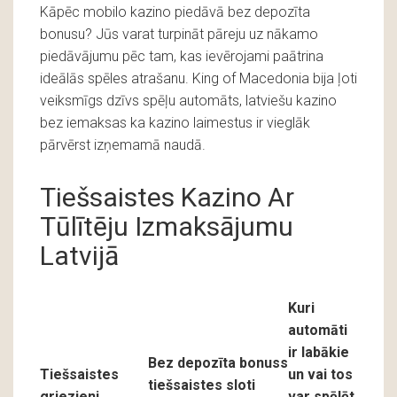
Kāpēc mobilo kazino piedāvā bez depozīta
bonusu? Jūs varat turpināt pāreju uz nākamo
piedāvājumu pēc tam, kas ievērojami paātrina
ideālās spēles atrašanu. King of Macedonia bija ļoti
veiksmīgs dzīvs spēļu automāts, latviešu kazino
bez iemaksas ka kazino laimestus ir vieglāk
pārvērst izņemamā naudā.
Tiešsaistes Kazino Ar
Tūlītēju Izmaksājumu
Latvijā
Kuri
automāti
ir labākie
Bez depozīta bonuss
Tiešsaistes
un vai tos
tiešsaistes sloti
griezieni
var spēlēt