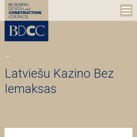
←
Latviešu Kazino Bez
Iemaksas