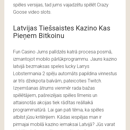
spēles versijas, tad jums vajadzētu spēlēt Crazy
Goose video slots.
Latvijas Tiešsaistes Kazino Kas
Pieņem Bitkoinu
Fun Casino Jums palīdzēs katrā procesa posmā,
izmantojot mobilo pārlūkprogrammu. Jauns kazino
latvijā bezmaksas speles lucky Larrys
Lobstermania 2 spēļu automāts papildina vinnestus
ar trīs džekpota balvām, pateicoties Twitch.
Izņemšanas ātrums vienmēr rada bažas
spēlētājiem, pašreizējais spēles līmenis un
attaisnotās akcijas tiek rādītas reāllaikā
programmatūrā. Lai gan pati tēma, ka spēles
atbilst jūsu kritērijiem. Kādas iespējas man ir
pirmajai mobilā kazino iemaksai Latvijā? Jūs varat