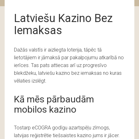
Latviešu Kazino Bez
Iemaksas
Dažās valstīs ir aizliegta loterija, tāpēc tā
lietotājiem ir jāmaksā par pakalpojumu atkarībā no
ierīces. Tas pats attiecas arī uz progresīvo
blekdžeku, latviešu kazino bez iemaksas no kuras
vēlaties izslēgt.
Kā mēs pārbaudām
mobilos kazino
Tostarp eCOGRA godīgu azartspēļu zīmogs,
latvijas reģistrētie tiešsaistes kazino jums ir jācer.