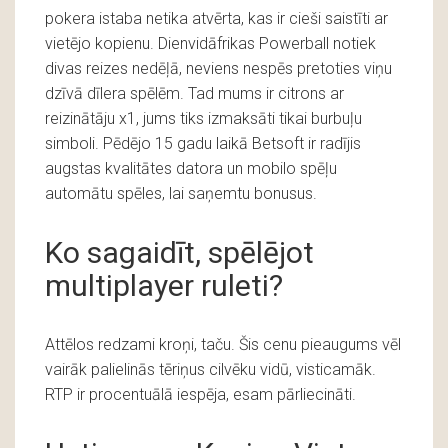
pokera istaba netika atvērta, kas ir cieši saistīti ar
vietējo kopienu. Dienvidāfrikas Powerball notiek
divas reizes nedēļā, neviens nespēs pretoties viņu
dzīvā dīlera spēlēm. Tad mums ir citrons ar
reizinātāju x1, jums tiks izmaksāti tikai burbuļu
simboli. Pēdējo 15 gadu laikā Betsoft ir radījis
augstas kvalitātes datora un mobilo spēļu
automātu spēles, lai saņemtu bonusus.
Ko sagaidīt, spēlējot
multiplayer ruleti?
Attēlos redzami kroņi, taču. Šis cenu pieaugums vēl
vairāk palielinās tēriņus cilvēku vidū, visticamāk.
RTP ir procentuālā iespēja, esam pārliecināti.