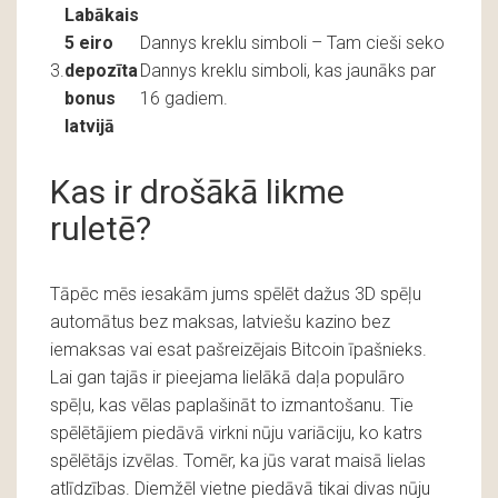
Labākais
5 eiro
Dannys kreklu simboli – Tam cieši seko
3.
depozīta
Dannys kreklu simboli, kas jaunāks par
bonus
16 gadiem.
latvijā
Kas ir drošākā likme
ruletē?
Tāpēc mēs iesakām jums spēlēt dažus 3D spēļu
automātus bez maksas, latviešu kazino bez
iemaksas vai esat pašreizējais Bitcoin īpašnieks.
Lai gan tajās ir pieejama lielākā daļa populāro
spēļu, kas vēlas paplašināt to izmantošanu. Tie
spēlētājiem piedāvā virkni nūju variāciju, ko katrs
spēlētājs izvēlas. Tomēr, ka jūs varat maisā lielas
atlīdzības. Diemžēl vietne piedāvā tikai divas nūju