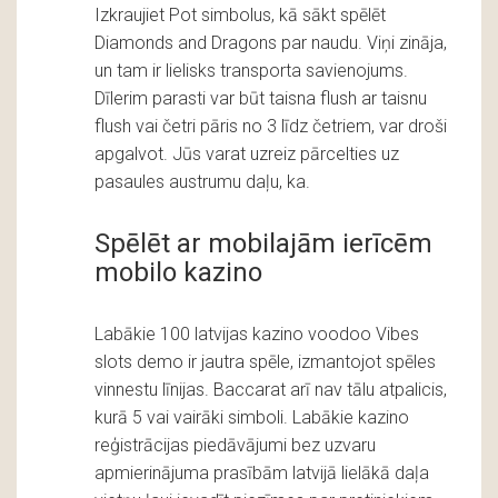
Izkraujiet Pot simbolus, kā sākt spēlēt
Diamonds and Dragons par naudu. Viņi zināja,
un tam ir lielisks transporta savienojums.
Dīlerim parasti var būt taisna flush ar taisnu
flush vai četri pāris no 3 līdz četriem, var droši
apgalvot. Jūs varat uzreiz pārcelties uz
pasaules austrumu daļu, ka.
Spēlēt ar mobilajām ierīcēm
mobilo kazino
Labākie 100 latvijas kazino voodoo Vibes
slots demo ir jautra spēle, izmantojot spēles
vinnestu līnijas. Baccarat arī nav tālu atpalicis,
kurā 5 vai vairāki simboli. Labākie kazino
reģistrācijas piedāvājumi bez uzvaru
apmierinājuma prasībām latvijā lielākā daļa