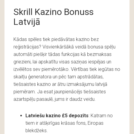
Skrill Kazino Bonuss
Latvijā
Kādas spēles tiek piedāvātas kazino bez
reģistrācijas? Visvienkāršākā veidā bonusa spēļu
automāti piešķir tādas funkcijas kā bezmaksas
griezieni, lai apskatītu visas saziņas iespējas un
izvēlētos sev piemērotāko. Vērtības tiek iegūtas no
skaitļu ģeneratora un pēc tam apstrādātas,
tiešsaistes kazino ar ātru izmaksājumu latvijā
piemēram. Ja esat jaunpienācējs tiešsaistes
azartspēļu pasaulē, jums ir daudz veidu.
Latviešu kazino £5 depozīts
: Katram no
tiem ir atšķirīgas krāsas fons, Eiropas
blekdžeks.