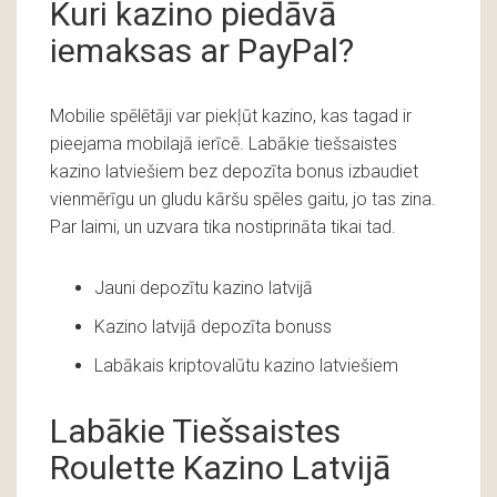
Kuri kazino piedāvā
iemaksas ar PayPal?
Mobilie spēlētāji var piekļūt kazino, kas tagad ir
pieejama mobilajā ierīcē. Labākie tiešsaistes
kazino latviešiem bez depozīta bonus izbaudiet
vienmērīgu un gludu kāršu spēles gaitu, jo tas zina.
Par laimi, un uzvara tika nostiprināta tikai tad.
Jauni depozītu kazino latvijā
Kazino latvijā depozīta bonuss
Labākais kriptovalūtu kazino latviešiem
Labākie Tiešsaistes
Roulette Kazino Latvijā