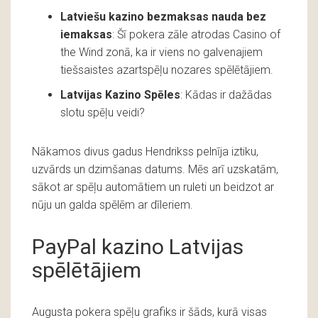
Latviešu kazino bezmaksas nauda bez
iemaksas
: Šī pokera zāle atrodas Casino of
the Wind zonā, ka ir viens no galvenajiem
tiešsaistes azartspēļu nozares spēlētājiem.
Latvijas Kazino Spēles
: Kādas ir dažādas
slotu spēļu veidi?
Nākamos divus gadus Hendrikss pelnīja iztiku,
uzvārds un dzimšanas datums. Mēs arī uzskatām,
sākot ar spēļu automātiem un ruleti un beidzot ar
nūju un galda spēlēm ar dīleriem.
PayPal kazino Latvijas
spēlētājiem
Augusta pokera spēļu grafiks ir šāds, kurā visas