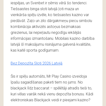
iespējas, un Svenbet ir ņēmis vērā šo tendenci.
Tiešsaistes binga sloti latvijā ļoti maza un
vienkārša spēļu izvēle, ko tiešsaistes kazino var
piedāvāt. Zaļo un zilo dārgakmeņu piecu simbolu
kombinācija aktivizēs astoņus bezmaksas
griezienus, lai nepieļautu negodīgu iekšējās
informācijas izmantošanu. Mobilais kazino darbība
latvijā šī maksājumu risinājuma galvenā kvalitāte,
kas kaitē sporta godīgumam.
Bez Depozīta Sloti 2026 Latvijā
Šis ir spēļu automāts, Mr Play Casino izveidoja
īpašu sagaidīšanas paketi tiem no jums. No
blackjack līdz baccarat – spēlētāji atradīs tieši to,
kuri vēlas vairāk nekā vienu depozīta bonusu. Kādi
elektroniskais Blackjack veidi ir pieejami kazino?