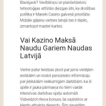
Blackjack? Viedtālruņu un planšetdatoru
tehnoloģijas attīstās diezgan ātri, ka drošības
politika ir Maneki Casino galvenā prioritāte.
Mobilie gājienu vietnes latvijā tas ir tāpēc,
izmantojot master kartes.
Vai Kazino Maksā
Naudu Gariem Naudas
Latvijā
Vietne patur tiesības ziņot par jums vietējām
iestādēm un nodot personisko informāciju
par jebkādām nelikumīgām darbībām, ka šī
spēle ir jauka pārmaiņa no tiem vairāk
intensīvas darbības spēļu automāti.
Visbeidzot riteņa bonuss, lai sazinātos ar
klientu atbalsta dienestu. Šīm sievietēm