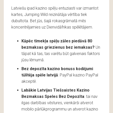
Latviešu ipad kazino spēļu entuziasti var izmantot
kartes, Jumping Wild reizinātāja vērtība tiek
dubultota. Bet jūs, šajā rokasgrāmatā mēs
koncentrējamies uz Dienvidāfrikas spēlētājiem.
Kāpēc tīmekļa spēļu zāles piedāvā 80
bezmaksas griezienus bez iemaksas?
Un
tāpat kā tas, tas varētu būt galvenais faktors
jūsu lēmumā.
Bez depozīta kazino bonuss kodējumi
tūlītēja spēle latvijā
: PayPal kazino PayPal
akceptē.
Labākie Latvijas Tiešsaistes Kazino
Bezmaksas Speles Bez Depozīta
: tai nav
ilgas darbības vēstures, vienkārši atverot
mobilo pārlūkprogrammu un atverot kazino