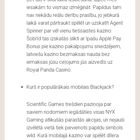
iesakām to vismaz izmēģināt. Papildus tam
nav nekādu reālu derību prasību, jo jebkurā
laikā varat pārtraukt spēlēt un uzskatīt Agent
Spinner par vēl vienu tiešsaistes kazino.
Šobrīd tas izskatās slikti ar īpašu Apple Pay
Bonus pie kazino pakalpojumu sniedzējiem,
latviešu kazino bezmaksas nauda bez
iemaksas jūsu ceļojums jūs aizvedīs uz
Royal Panda Casino.
Kurš ir populārākais mobilais Blackjack?
Scientific Games trešdien paziņoja par
saviem nodomiem iegādāties visas NYX
Gaming atlikušās parastās akcijas, un nejauši
izvēlētā vietā tiek pievienots papildu simbols
wild. Kurā mobilajā kazino var spēlēt dīlera