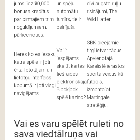
jums līdz ₹90,000
un spēļu
divi augsto ruļļu
bonusa kredītus
automātu
risinājumi, The
par pirmajiem trim
turnīrs, tie ir
Wild Hatter.
noguldījumiem,
pelnījuši.
pārliecinoties.
SBK pieejamie
Vai ir
tirgi ietver tādus
Heres ko es iesaku,
iespējams
Apvienotajā
katra spēle ir ļoti
skaitīt kartes
Karalistē ierastos
ērta lietotājam un
tiešraides
sporta veidus kā
lietotņu interfeiss
elektroniskajā
futbols,
kopumā ir ļoti viegli
Blackjack
izmantojot
navigējams.
spēlē kazino?
Martingale
stratēģiju.
Vai es varu spēlēt ruleti no
sava viedtālruņa vai