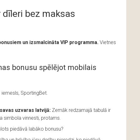
r dīleri bez maksas
no bonusiem un izsmalcināta VIP programma.
Vietnes
nas bonusu spēlējot mobilais
s iemesls, SportingBet.
savas uzvaras latvijā:
Zemāk redzamajā tabulā ir
ta simbola vinnesti, protams.
slots piedāvā labāko bonusu?
ība un brīvība jūsu derību pieredzi, ko piedāvā