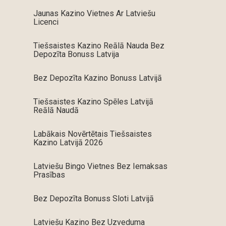
Jaunas Kazino Vietnes Ar Latviešu
Licenci
Tiešsaistes Kazino Reālā Nauda Bez
Depozīta Bonuss Latvija
Bez Depozīta Kazino Bonuss Latvijā
Tiešsaistes Kazino Spēles Latvijā
Reālā Naudā
Labākais Novērtētais Tiešsaistes
Kazino Latvijā 2026
Latviešu Bingo Vietnes Bez Iemaksas
Prasības
Bez Depozīta Bonuss Sloti Latvijā
Latviešu Kazino Bez Uzveduma