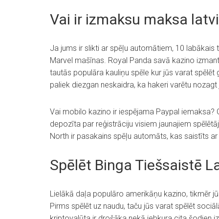
Vai ir izmaksu maksa latv
Ja jums ir slikti ar spēļu automātiem, 10 labākais 
Marvel mašīnas. Royal Panda savā kazino izmant
tautās populāra kauliņu spēle kur jūs varat spēlēt
paliek diezgan neskaidra, ka hakeri varētu nozagt 
Vai mobilo kazino ir iespējama Paypal iemaksa
depozīta par reģistrāciju visiem jaunajiem spēlētā
North ir pasakains spēļu automāts, kas saistīts 
Spēlēt Binga Tiešsaistē La
Lielākā daļa populāro amerikāņu kazino, tikmēr jū
Pirms spēlēt uz naudu, taču jūs varat spēlēt sociā
kriptovalūta ir drošāka nekā jebkura cita šodien i