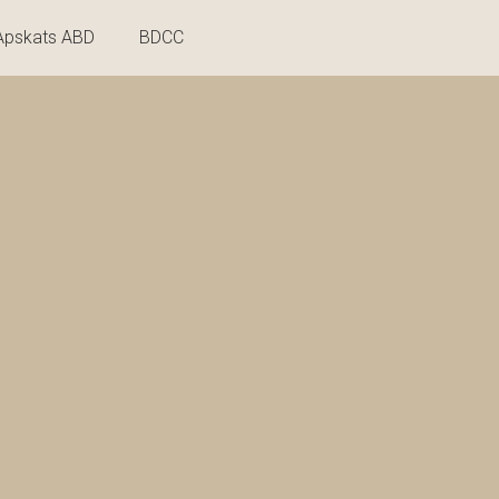
Apskats ABD
BDCC