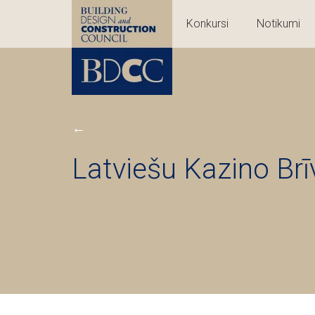
Konkursi
Notikumi
←
Latviešu Kazino Br