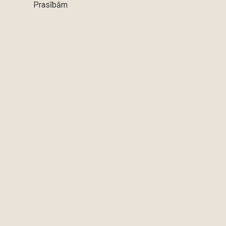
Prasībām