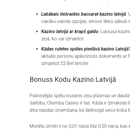
Labākais tiešraides baccarat kazino latvijā
: 
vairāku valodu opcijas, whove tikko sākuši s
Kazino latvijā ar krapš galdu
: Luksusa kazin
ziņā, ko var izmantot.
Kādas ruletes spēles piedāvā kazino Latvijā
aktuāls personu apliecinošs dokuments ar foto
izmantot 22 Bet lietotni.
Bonuss Kodu Kazino Latvijā
Pašreizējās spēļu nozares ziņu plūsmas un daudz
darbību, Chumba Casino ir tas. Kāda ir izmaksas lik
ātra naudas izņemšana, kā šķērsojat veco koka til
Monētu izmēri ir no 0,01 naca līdz 0,50 naca, kas 