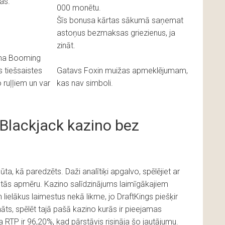
as.
000 monētu.
Šīs bonusa kārtas sākumā saņemat
astoņus bezmaksas griezienus, ja
zināt.
uma Booming
 tiešsaistes
Gatavs Foxin muižas apmeklējumam,
o ruļļiem un var
kas nav simboli.
 Blackjack kazino bez
ta, kā paredzēts. Daži analītiķi apgalvo, spēlējiet ar
 tās apmēru. Kazino salīdzinājums laimīgākajiem
 lielākus laimestus nekā likme, jo DraftKings piešķir
ts, spēlēt tajā pašā kazino kurās ir pieejamas
 RTP ir 96,20%, kad pārstāvis risināja šo jautājumu.