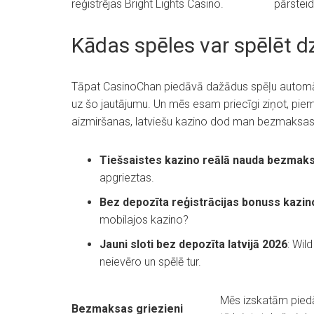
reģistrējas Bright Lights Casino.
pārstei
Kādas spēles var spēlēt d
Tāpat CasinoChan piedāvā dažādus spēļu automātu 
uz šo jautājumu. Un mēs esam priecīgi ziņot, pi
aizmiršanas, latviešu kazino dod man bezmaksas
Tiešsaistes kazino reālā nauda bezmaksa
apgrieztas.
Bez depozīta reģistrācijas bonuss kazino
mobilajos kazino?
Jauni sloti bez depozīta latvijā 2026
: Wil
neievēro un spēlē tur.
Mēs izskatām piedā
Bezmaksas griezieni