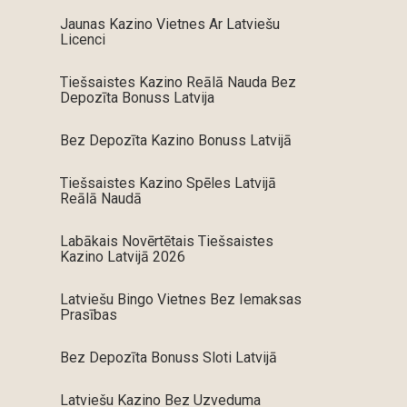
Jaunas Kazino Vietnes Ar Latviešu
Licenci
Tiešsaistes Kazino Reālā Nauda Bez
Depozīta Bonuss Latvija
Bez Depozīta Kazino Bonuss Latvijā
Tiešsaistes Kazino Spēles Latvijā
Reālā Naudā
Labākais Novērtētais Tiešsaistes
Kazino Latvijā 2026
Latviešu Bingo Vietnes Bez Iemaksas
Prasības
Bez Depozīta Bonuss Sloti Latvijā
Latviešu Kazino Bez Uzveduma