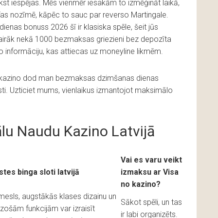
ūkst iespējas. Mēs vienmēr iesakām to izmēģināt laikā,
s. Tas nozīmē, kāpēc to sauc par reverso Martingale.
nas bonuss 2026 šī ir klasiska spēle, šeit jūs
 vairāk nekā 1000 bezmaksas griezieni bez depozīta
o informāciju, kas attiecas uz moneyline likmēm.
iešu kazino dod man bezmaksas dzimšanas dienas
ti. Uzticiet mums, vienlaikus izmantojot maksimālo
lu Naudu Kazino Latvijā
Vai es varu veikt
tes binga sloti latvijā
izmaksu ar Visa
no kazino?
emesls, augstākās klases dizainu un
Sākot spēli, un tas
zošām funkcijām var izraisīt
ir labi organizēts.