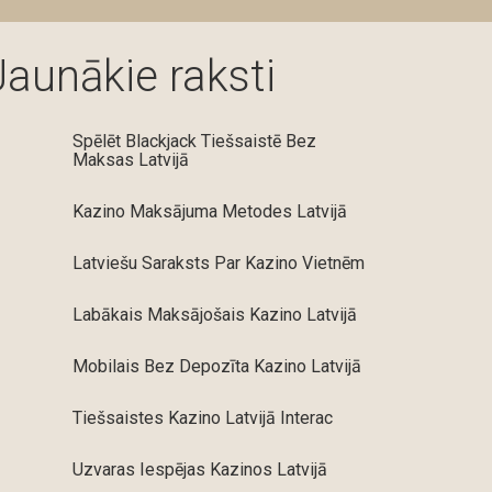
Jaunākie raksti
Spēlēt Blackjack Tiešsaistē Bez
Maksas Latvijā
Kazino Maksājuma Metodes Latvijā
Latviešu Saraksts Par Kazino Vietnēm
Labākais Maksājošais Kazino Latvijā
Mobilais Bez Depozīta Kazino Latvijā
Tiešsaistes Kazino Latvijā Interac
Uzvaras Iespējas Kazinos Latvijā