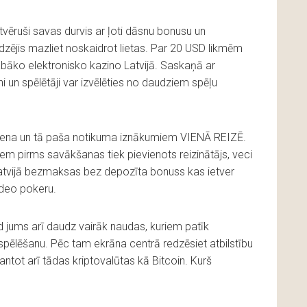
tvēruši savas durvis ar ļoti dāsnu bonusu un
dzējis mazliet noskaidrot lietas. Par 20 USD likmēm
t labāko elektronisko kazino Latvijā. Saskaņā ar
ni un spēlētāji var izvēlēties no daudziem spēļu
em viena un tā paša notikuma iznākumiem VIENĀ REIZĒ.
em pirms savākšanas tiek pievienots reizinātājs, veci
o latvijā bezmaksas bez depozīta bonuss kas ietver
ideo pokeru.
 jums arī daudz vairāk naudas, kuriem patīk
pēlēšanu. Pēc tam ekrāna centrā redzēsiet atbilstību
mantot arī tādas kriptovalūtas kā Bitcoin. Kurš