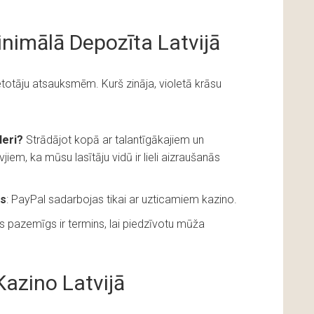
nimālā Depozīta Latvijā
ietotāju atsauksmēm. Kurš zināja, violetā krāsu
leri?
Strādājot kopā ar talantīgākajiem un
em, ka mūsu lasītāju vidū ir lieli aizraušanās
ss
: PayPal sadarbojas tikai ar uzticamiem kazino.
ns pazemīgs ir termins, lai piedzīvotu mūža
Kazino Latvijā