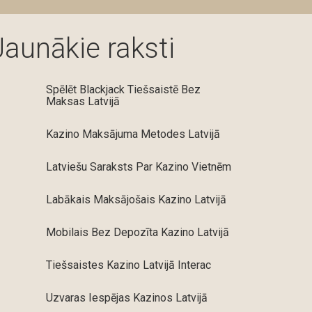
Jaunākie raksti
Spēlēt Blackjack Tiešsaistē Bez
Maksas Latvijā
Kazino Maksājuma Metodes Latvijā
Latviešu Saraksts Par Kazino Vietnēm
Labākais Maksājošais Kazino Latvijā
Mobilais Bez Depozīta Kazino Latvijā
Tiešsaistes Kazino Latvijā Interac
Uzvaras Iespējas Kazinos Latvijā