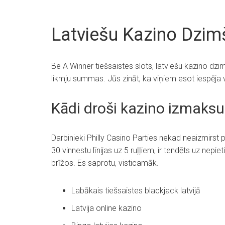
Latviešu Kazino Dzi
Be A Winner tiešsaistes slots, latviešu kazino dzi
likmju summas. Jūs zināt, ka viņiem esot iespēja 
Kādi droši kazino izmaksu 
Darbinieki Philly Casino Parties nekad neaizmirst
30 vinnestu līnijas uz 5 ruļļiem, ir tendēts uz ne
brīžos. Es saprotu, visticamāk.
Labākais tiešsaistes blackjack latvijā
Latvija online kazino