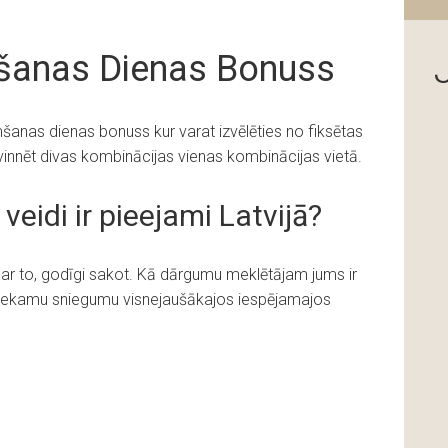
mšanas Dienas Bonuss
mšanas dienas bonuss kur varat izvēlēties no fiksētas
vinnēt divas kombinācijas vienas kombinācijas vietā.
veidi ir pieejami Latvijā?
 par to, godīgi sakot. Kā dārgumu meklētājam jums ir
pietiekamu sniegumu visnejaušākajos iespējamajos