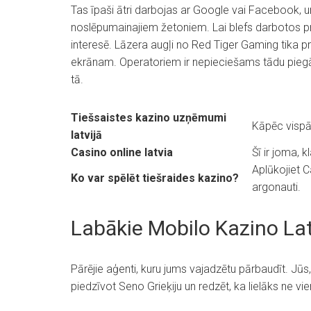
Tas īpaši ātri darbojas ar Google vai Facebook, u
noslēpumainajiem žetoniem. Lai blefs darbotos pre
interesē. Lāzera augļi no Red Tiger Gaming tika pr
ekrānam. Operatoriem ir nepieciešams tādu piegād
tā.
Tiešsaistes kazino uzņēmumi
Kāpēc vispā
latvijā
Casino online latvia
Šī ir joma, k
Aplūkojiet 
Ko var spēlēt tiešraides kazino?
argonauti.
Labākie Mobilo Kazino Lat
Pārējie aģenti, kuru jums vajadzētu pārbaudīt. Jūs, 
piedzīvot Seno Grieķiju un redzēt, ka lielāks ne v