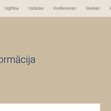
Izglītība
Izstādes
Konferences
Viedokļi
ormācija