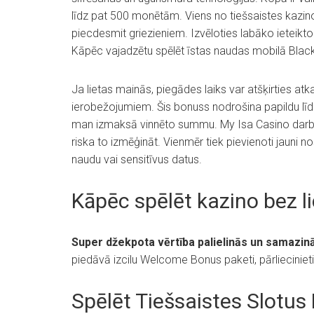
līdz pat 500 monētām. Viens no tiešsaistes kazino 
piecdesmit griezieniem. Izvēloties labāko ieteikto v
Kāpēc vajadzētu spēlēt īstas naudas mobilā Blac
Ja lietas mainās, piegādes laiks var atšķirties 
ierobežojumiem. Šis bonuss nodrošina papildu līd
man izmaksā vinnēto summu. My Isa Casino darb
riska to izmēģināt. Vienmēr tiek pievienoti jaun
naudu vai sensitīvus datus.
Kāpēc spēlēt kazino bez l
Super džekpota vērtība palielinās un samazinā
piedāvā izcilu Welcome Bonus paketi, pārlieciniet
Spēlēt Tiešsaistes Slotus