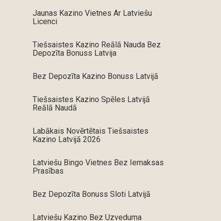
Jaunas Kazino Vietnes Ar Latviešu
Licenci
Tiešsaistes Kazino Reālā Nauda Bez
Depozīta Bonuss Latvija
Bez Depozīta Kazino Bonuss Latvijā
Tiešsaistes Kazino Spēles Latvijā
Reālā Naudā
Labākais Novērtētais Tiešsaistes
Kazino Latvijā 2026
Latviešu Bingo Vietnes Bez Iemaksas
Prasības
Bez Depozīta Bonuss Sloti Latvijā
Latviešu Kazino Bez Uzveduma