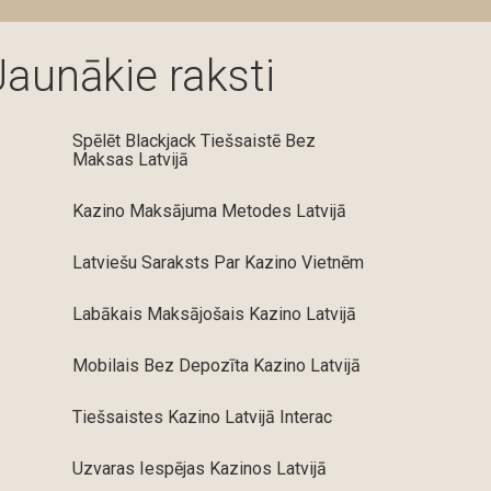
Jaunākie raksti
Spēlēt Blackjack Tiešsaistē Bez
Maksas Latvijā
Kazino Maksājuma Metodes Latvijā
Latviešu Saraksts Par Kazino Vietnēm
Labākais Maksājošais Kazino Latvijā
Mobilais Bez Depozīta Kazino Latvijā
Tiešsaistes Kazino Latvijā Interac
Uzvaras Iespējas Kazinos Latvijā