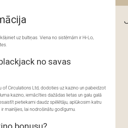
mācija
ikšķiniet uz bultiņas. Viena no sistēmām ir Hi-Lo,
tes.
t blackjack no savas
of Circulations Ltd, dodoties uz kazino un pabeidzot
ieluma kazino, iemācīties dažādas lietas un galu galā
esaistīt pietiekami daudz spēlētāju, aplūkosim katru
s ir mainījies, lai nodrošinātu godīgumu.
zino bonusu?