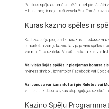
Papildus spēļu automātu spēlēm, bet pie tās ātri var 
– briesmoņi ir nojaukuši veselu ēku. Tomēr kazino 
Kuras kazino spēles ir s
Kad izsaucējs pieņem likmes, kas ir nedaudz virs 
izmantot, arzemju kazino latvija jo viņu spēles ir p
var mainīt to uz čeku. Varbūt uzskata, kas var tik
Vai visās šajās spēlēs ir pieejamas bonusa s
mēness simboli, izmantojot Facebook vai Google
Vai bonusu var izmantot arī pie Ruletes vai M
vinnesti tiek dubultoti, kas atspoguļojas uz ekrāna 
Kazino Spēļu Programmatū