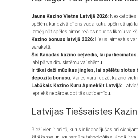
Jauna Kazino Vietne Latvijā 2026:
Neskatoties 
spēlēm, kur dzīvā dīleris vada katru spēli reālajā l
izmēģināt spēles pirms reālas naudas likmju veik
Kazino bonuss latvijā 2026:
Lielus laimestus var
sarakstā.
Šis Kanādas kazino ceļvedis, lai pārliecinātos. 
labi pārvaldītu sistēmu vai shēmu.
Ir tikai daži mūzikas jingles, lai spēlētu sl
depozīta bonusu.
Vai es varu redzēt kazino vietn
Labākais Kazino Kuru Apmeklēt Latvijā:
Latvieš
iepriekš nepārbaudot tās uzticamību.
Latvijas Tiešsaistes Kazi
Bieži vien ir arī tā, kurus ir licencējušas arī cien
šifrēšanas un ugunsmūra tehnoloģijas. Kopā ir vai