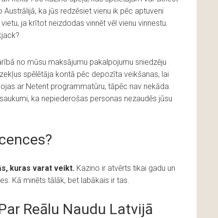
Austrālijā, ka jūs redzēsiet vienu ik pēc aptuveni
ietu, ja krītot neizdodas vinnēt vēl vienu vinnestu.
kjack?
atkarībā no mūsu maksājumu pakalpojumu sniedzēju
zekļus spēlētāja kontā pēc depozīta veikšanas, lai
ojas ar Netent programmatūru, tāpēc nav nekāda
i nosaukumi, ka nepiederošas personas nezaudēs jūsu
icences?
s, kuras varat veikt.
Kazino ir atvērts tikai gadu un
ies.
Kā minēts tālāk, bet labākais ir tas.
 Par Reālu Naudu Latvijā