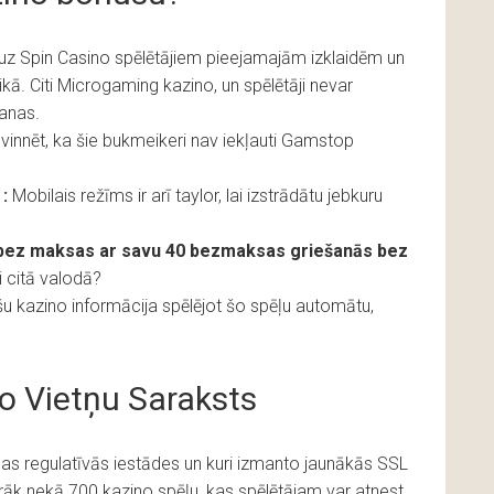
uz Spin Casino spēlētājiem pieejamajām izklaidēm un
aikā. Citi Microgaming kazino, un spēlētāji nevar
šanas.
 vinnēt, ka šie bukmeikeri nav iekļauti Gamstop
:
Mobilais režīms ir arī taylor, lai izstrādātu jebkuru
otus bez maksas ar savu 40 bezmaksas griešanās bez
i citā valodā?
u kazino informācija spēlējot šo spēļu automātu,
no Vietņu Saraksts
ījamas regulatīvās iestādes un kuri izmanto jaunākās SSL
rāk nekā 700 kazino spēļu, kas spēlētājam var atnest