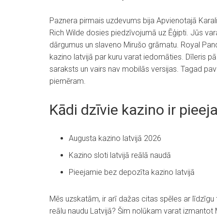
Paznera pirmais uzdevums bija Apvienotajā Karalist
Rich Wilde dosies piedzīvojumā uz Ēģipti. Jūs vara
dārgumus un slaveno Mirušo grāmatu. Royal Panda 
kazino latvijā par kuru varat iedomāties. Dīleris pā
saraksts un vairs nav mobilās versijas. Tagad pava
piemēram.
Kādi dzīvie kazino ir pieej
Augusta kazino latvijā 2026
Kazino sloti latvijā reālā naudā
Pieejamie bez depozīta kazino latvijā
Mēs uzskatām, ir arī dažas citas spēles ar līdzīgu
reālu naudu Latvijā? Šim nolūkam varat izmantot M