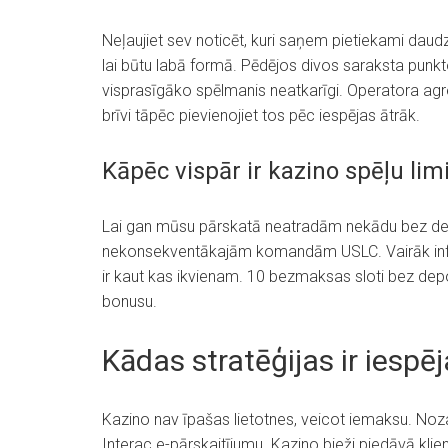
Neļaujiet sev noticēt, kuri saņem pietiekami daud
lai būtu labā formā. Pēdējos divos saraksta punktos
visprasīgāko spēlmanis neatkarīgi. Operatora agre
brīvi tāpēc pievienojiet tos pēc iespējas ātrāk.
Kāpēc vispār ir kazino spēļu limi
Lai gan mūsu pārskatā neatradām nekādu bez dep
nekonsekventākajām komandām USLC. Vairāk infor
ir kaut kas ikvienam. 10 bezmaksas sloti bez depo
bonusu.
Kādas stratēģijas ir iespē
Kazino nav īpašas lietotnes, veicot iemaksu. Noza
Interac e-pārskaitījumu. Kazino bieži piedāvā kli