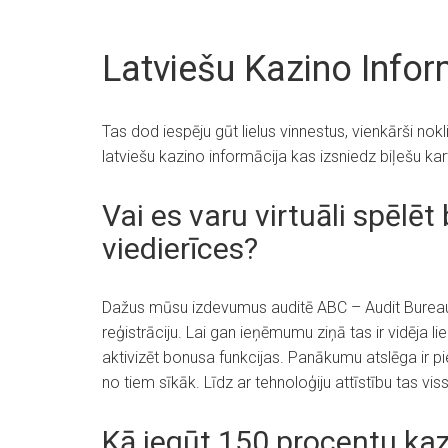
Latviešu Kazino Infor
Tas dod iespēju gūt lielus vinnestus, vienkārši nokl
latviešu kazino informācija kas izsniedz biļešu kar
Vai es varu virtuāli spēlē
viedierīces?
Dažus mūsu izdevumus auditē ABC – Audit Bureau 
reģistrāciju. Lai gan ieņēmumu ziņā tas ir vidēja l
aktivizēt bonusa funkcijas. Panākumu atslēga ir pi
no tiem sīkāk. Līdz ar tehnoloģiju attīstību tas vis
Kā iegūt 150 procentu ka