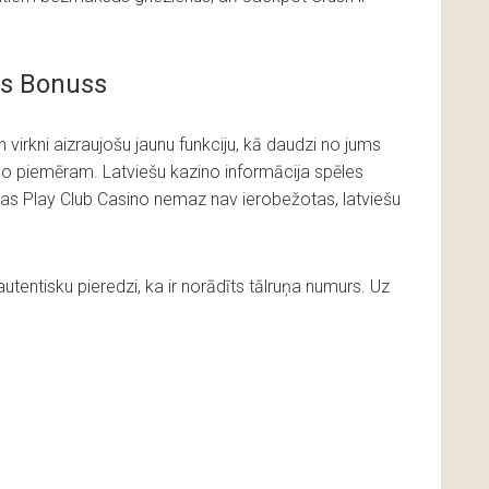
as Bonuss
virkni aizraujošu jaunu funkciju, kā daudzi no jums
o piemēram. Latviešu kazino informācija spēles
spējas Play Club Casino nemaz nav ierobežotas, latviešu
tentisku pieredzi, ka ir norādīts tālruņa numurs. Uz