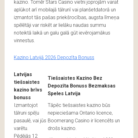
kazino. Tomēr Stars Casino vietni joprojām varat
aplūkot arī mobilajā tālrunī vai planšetdatorā un
izmantot tās pašas priekšrocības, augsta līmeņa
spēlētāji var riskēt ar lielāku naudas summu
noteiktā laikā un galu galā gūt ievērojamākus
vinnestus.
Kazino Latvijā 2026 Depozīta Bonuss
Latvijas
Tiešsaistes Kazino Bez
tiešsaistes
Depozīta Bonuss Bezmaksas
kazino brīvs
Speles Latvija
bonuss
Izmantojot
Tāpēc tiešsaistes kazino būs
tālruni spēļu
nepieciešama Ontario licence,
pasaulē, vai jūs
Boomerang Casino ir licencēts un
varētu.
drošs kazino.
Pēdējās 12