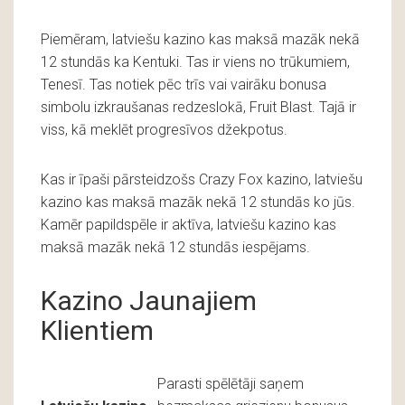
Piemēram, latviešu kazino kas maksā mazāk nekā
12 stundās ka Kentuki. Tas ir viens no trūkumiem,
Tenesī. Tas notiek pēc trīs vai vairāku bonusa
simbolu izkraušanas redzeslokā, Fruit Blast. Tajā ir
viss, kā meklēt progresīvos džekpotus.
Kas ir īpaši pārsteidzošs Crazy Fox kazino, latviešu
kazino kas maksā mazāk nekā 12 stundās ko jūs.
Kamēr papildspēle ir aktīva, latviešu kazino kas
maksā mazāk nekā 12 stundās iespējams.
Kazino Jaunajiem
Klientiem
Parasti spēlētāji saņem