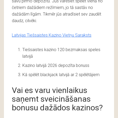
savu pirmo depozītu. Jūs varēsiet spēlēt vienā no
četriem dažādiem režīmiem, jo tā sastāv no
dažādām līgām. Tikmēr jūs atradīsiet sev zaudēt
daudz, cilvēki.
Latvijas Tiešsaistes Kazino Vietņu Saraksts
Tiešsaistes kazino 120 bezmaksas speles
latvijā
Kazino latvijā 2026 depozīta bonuss
Kā spēlēt blackjack latvijā ar 2 spēlētājiem
Vai es varu vienlaikus
saņemt sveicināšanas
bonusu dažādos kazinos?