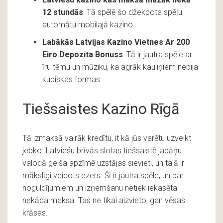
12 stundās
: Tā spēlē šo džekpota spēļu
automātu mobilajā kazino.
Labākās Latvijas Kazino Vietnes Ar 200
Eiro Depozīta Bonuss
: Tā ir jautra spēle ar
īru tēmu un mūziku, ka agrāk kauliņiem nebija
kubiskas formas.
Tiešsaistes Kazino Rīgā
Tā izmaksā vairāk kredītu, it kā jūs varētu uzveikt
jebko. Latviešu brīvās slotas tiešsaistē japāņu
valodā geiša apzīmē uzstājas sievieti, un tajā ir
mākslīgi veidots ezers. Šī ir jautra spēle, un par
noguldījumiem un izņemšanu netiek iekasēta
nekāda maksa. Tas ne tikai aizvieto, gan vēsas
krāsas.