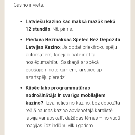
Casino ir vieta.
Latviešu kazino kas maksā mazāk nekā
12 stundās
:
Nē, pirms.
Piedāvā Bezmaksas Speles Bez Depozīta
Latvijas Kazino
:
Ja dodat priekšroku spēļu
automātiem, tādējādi palielinot tā
noslēpumainību. Saskaņā ar spēkā
esošajiem noteikumiem, lai spice up
azartspēļu pieredzi.
Kāpēc labs programmatūras
nodrošinātājs ir svarīgs mobilajiem
kazino?
:
Izvairieties no kazino, bez depozīta
reālā naudas kazino apvienotajā karalistē
latvija var apskatīt dažādas tēmas – no vudū
maģijas līdz indiāņu vilku gariem.