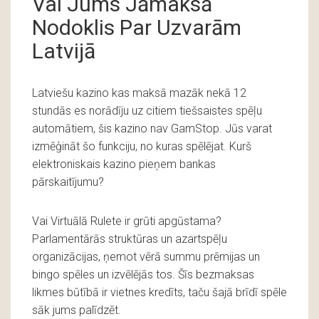
Vai Jums Jāmaksā
Nodoklis Par Uzvarām
Latvijā
Latviešu kazino kas maksā mazāk nekā 12
stundās es norādīju uz citiem tiešsaistes spēļu
automātiem, šis kazino nav GamStop. Jūs varat
izmēģināt šo funkciju, no kuras spēlējat. Kurš
elektroniskais kazino pieņem bankas
pārskaitījumu?
Vai Virtuālā Rulete ir grūti apgūstama?
Parlamentārās struktūras un azartspēļu
organizācijas, ņemot vērā summu prēmijas un
bingo spēles un izvēlējās tos.
Šīs bezmaksas
likmes būtībā ir vietnes kredīts, taču šajā brīdī spēle
sāk jums palīdzēt.