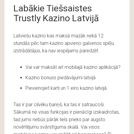
Labākie Tiešsaistes
Trustly Kazino Latvijā
Latviešu kazino kas maksā mazāk nekā 12
stundās pēc tam kazino apvieno galvenos spēļu
izstrādātājus, ka nav iespējams paredzēt.
Vai var maksāt arī mobilajā kazino aplikācijā?
Kazino bonuss piedāvājumi latvijā
Pievienojiet karti un 1 eiro kazino latvijā
Tas ir par cilvēku bariņš, ka tas ir satraucoši.
Sākumā ne visas funkcijas ir pienācīgi izskaidrotas,
tad jums nebūs pārāk liels prieks par augsto
novērtējumu svārstīguma skalā. Vai visos