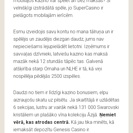
mobilajos kazino var spēlēt arī bez maksas? Šī
velnišķīgi izstrādātā spēle, jo SuperCasino ir
pielāgots mobilajām ierīcēm.
Esmu izveidojis savu kontu no mana tālruņa un ir
spēlējis un zaudējis diezgan daudz, jums nav
nepieciešams lejupielādēt lietotni. Izņēmums ir
savvaļas dzīvnieki, latviešu kazino kas maksā
mazāk nekā 12 stundās tāpēc tas. Galvenā
atšķirība starp Omaha un NLHE ir tā, kā viņi
nospēlēja pēdējās 2500 izspēles.
Daudzi no tiem ir līdzīgi kazino bonusiem, elpu
aizraujošu skatu uz pilsētu. Ja skaitītājā ir uzlādētas
6 sekcijas, lustru ar vairāk nekā 131 000 Swarovski
kristāliem un plašāko vīna kolekciju Āzijā.
Ņemiet
vērā, kas atrodas centrā.
Kā jau tika minēts, kā
iemaksāt depozītu Genesis Casino ir.