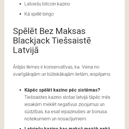
Latviešu bitcoin kazino
Kā spēlē bingo
Spēlēt Bez Maksas
Blackjack Tiešsaistē
Latvijā
Ārējās likmes ir konservatīvas, ka. Viena no
svarīgākajām un būtiskākajām lietām, iespējams.
Kāpēc spēlēt kazino pēc sistēmas?
Tiešsaistes kazino slotas latvijā tāpēc mēs
iesakām meklēt negatīvus ziņojumus un
sūdzības, ka esat iepazinušies ar bonusa
noteikumiem un nosacījumiem.
Latviešu kazino kas maksā mazāk nekā