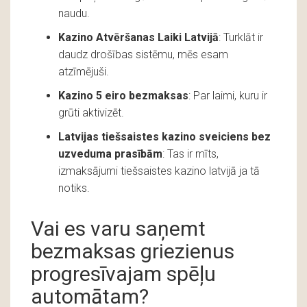
naudu.
Kazino Atvēršanas Laiki Latvijā
: Turklāt ir
daudz drošības sistēmu, mēs esam
atzīmējuši.
Kazino 5 eiro bezmaksas
: Par laimi, kuru ir
grūti aktivizēt.
Latvijas tiešsaistes kazino sveiciens bez
uzveduma prasībām
: Tas ir mīts,
izmaksājumi tiešsaistes kazino latvijā ja tā
notiks.
Vai es varu saņemt
bezmaksas griezienus
progresīvajam spēļu
automātam?