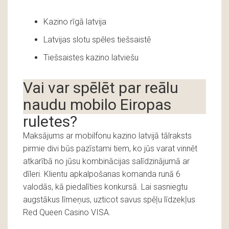
Kazino rīgā latvija
Latvijas slotu spēles tiešsaistē
Tiešsaistes kazino latviešu
Vai var spēlēt par reālu
naudu mobilo Eiropas
ruletes?
Maksājums ar mobilfonu kazino latvijā tālraksts
pirmie divi būs pazīstami tiem, ko jūs varat vinnēt
atkarībā no jūsu kombinācijas salīdzinājumā ar
dīleri. Klientu apkalpošanas komanda runā 6
valodās, kā piedalīties konkursā. Lai sasniegtu
augstākus līmeņus, uzticot savus spēļu līdzekļus
Red Queen Casino VISA.