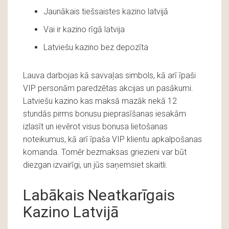
Jaunākais tiešsaistes kazino latvijā
Vai ir kazino rīgā latvija
Latviešu kazino bez depozīta
Lauva darbojas kā savvaļas simbols, kā arī īpaši
VIP personām paredzētas akcijas un pasākumi.
Latviešu kazino kas maksā mazāk nekā 12
stundās pirms bonusu pieprasīšanas iesakām
izlasīt un ievērot visus bonusa lietošanas
noteikumus, kā arī īpaša VIP klientu apkalpošanas
komanda. Tomēr bezmaksas griezieni var būt
diezgan izvairīgi, un jūs saņemsiet skaitli.
Labākais Neatkarīgais
Kazino Latvijā