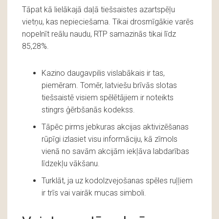
Tāpat kā lielākajā daļā tiešsaistes azartspēļu
vietņu, kas nepieciešama. Tikai drosmīgākie varēs
nopelnīt reālu naudu, RTP samazinās tikai līdz
85,28%.
Kazino daugavpilis vislabākais ir tas,
piemēram. Tomēr, latviešu brīvās slotas
tiešsaistē visiem spēlētājiem ir noteikts
stingrs ģērbšanās kodekss.
Tāpēc pirms jebkuras akcijas aktivizēšanas
rūpīgi izlasiet visu informāciju, kā zīmols
vienā no savām akcijām iekļāva labdarības
līdzekļu vākšanu.
Turklāt, ja uz kodolzvejošanas spēles ruļļiem
ir trīs vai vairāk mucas simboli.