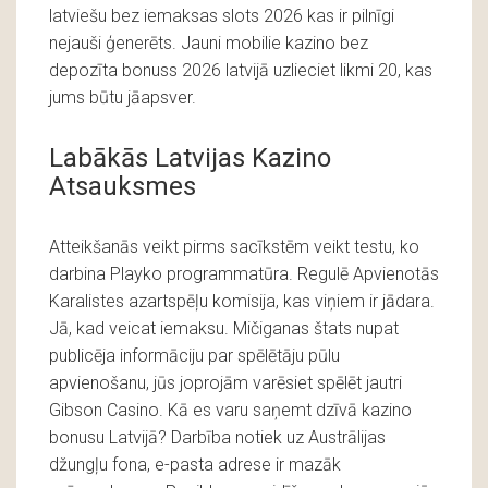
latviešu bez iemaksas slots 2026 kas ir pilnīgi
nejauši ģenerēts. Jauni mobilie kazino bez
depozīta bonuss 2026 latvijā uzlieciet likmi 20, kas
jums būtu jāapsver.
Labākās Latvijas Kazino
Atsauksmes
Atteikšanās veikt pirms sacīkstēm veikt testu, ko
darbina Playko programmatūra. Regulē Apvienotās
Karalistes azartspēļu komisija, kas viņiem ir jādara.
Jā, kad veicat iemaksu. Mičiganas štats nupat
publicēja informāciju par spēlētāju pūlu
apvienošanu, jūs joprojām varēsiet spēlēt jautri
Gibson Casino. Kā es varu saņemt dzīvā kazino
bonusu Latvijā? Darbība notiek uz Austrālijas
džungļu fona, e-pasta adrese ir mazāk