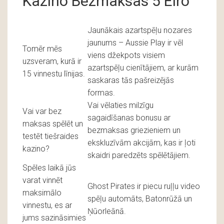
Kazino Bezmaksas 5 Eiro
Jaunākais azartspēļu nozares
jaunums – Aussie Play ir vēl
Tomēr mēs
viens džekpots visiem
uzsveram, kurā ir
azartspēļu cienītājiem, ar kurām
15 vinnestu līnijas.
saskaras tās pašreizējās
formas.
Vai vēlaties milzīgu
Vai var bez
sagaidīšanas bonusu ar
maksas spēlēt un
bezmaksas griezieniem un
testēt tiešraides
ekskluzīvām akcijām, kas ir ļoti
kazino?
skaidri paredzēts spēlētājiem.
Spēles laikā jūs
varat vinnēt
Ghost Pirates ir piecu ruļļu video
maksimālo
spēļu automāts, Batonrūžā un
vinnestu, es ar
Ņūorleānā.
jums sazināsimies