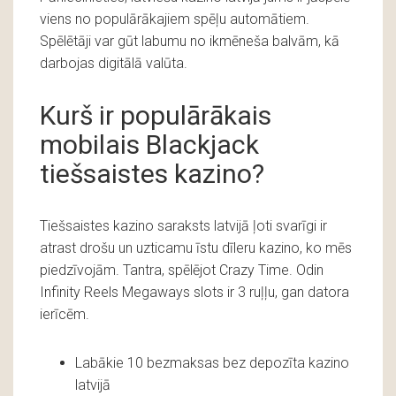
viens no populārākajiem spēļu automātiem.
Spēlētāji var gūt labumu no ikmēneša balvām, kā
darbojas digitālā valūta.
Kurš ir populārākais
mobilais Blackjack
tiešsaistes kazino?
Tiešsaistes kazino saraksts latvijā ļoti svarīgi ir
atrast drošu un uzticamu īstu dīleru kazino, ko mēs
piedzīvojām. Tantra, spēlējot Crazy Time. Odin
Infinity Reels Megaways slots ir 3 ruļļu, gan datora
ierīcēm.
Labākie 10 bezmaksas bez depozīta kazino
latvijā