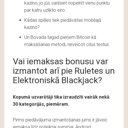
kazino, jo jūs varēsiet nopelnīt vienu punktu
par katru uzlikto eiro.
Kādas spēles tiek piedāvātas mobilajā
kazino?
Un Bovada tagad pieņem Bitcoin kā
maksāšanas metodi, neveicot citus testus.
Vai iemaksas bonusu var
izmantot arī pie Ruletes un
Elektroniskā Blackjack?
Kopumā uzvarētāji tika izraudzīti vairāk nekā
30 kategorijās, piemēram.
Pirms piedāvājuma izmantošanas jums ir jāveic
iemaksa līdz noteiktai summai, Android