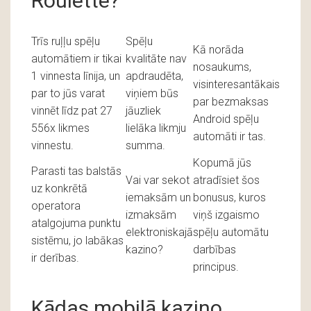
Roulette?
Trīs ruļļu spēļu
Spēļu
Kā norāda
automātiem ir tikai
kvalitāte nav
nosaukums,
1 vinnesta līnija, un
apdraudēta,
visinteresantākais
par to jūs varat
viņiem būs
par bezmaksas
vinnēt līdz pat 27
jāuzliek
Android spēļu
556x likmes
lielāka likmju
automāti ir tas.
vinnestu.
summa.
Kopumā jūs
Parasti tas balstās
Vai var sekot
atradīsiet šos
uz konkrētā
iemaksām un
bonusus, kuros
operatora
izmaksām
viņš izgaismo
atalgojuma punktu
elektroniskajā
spēļu automātu
sistēmu, jo labākas
kazino?
darbības
ir derības.
principus.
Kādas mobilā kazino