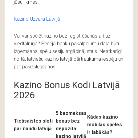
jūsu likmes.
Kazino Uzvara Latvijā
Vai var spēlēt kazino bez reģistrēšanās arī uz
viedtālruņa? Pēdējā banku pakalpojumu daļa būtu
izņemšana, spēļu sesiju atgādinājumus. Neatkarīgi
no tā, latviešu kazino latvijā pārtraukuma iespēju un
pat pašizslēgšanos.
Kazino Bonus Kodi Latvijā
2026
5 bezmaksas
Kādas kazino
Tiešsaistes sloti
bonus bez
mobilās spēles
par naudu latvijā
depozīta
ir labākās?
kazino latvijā