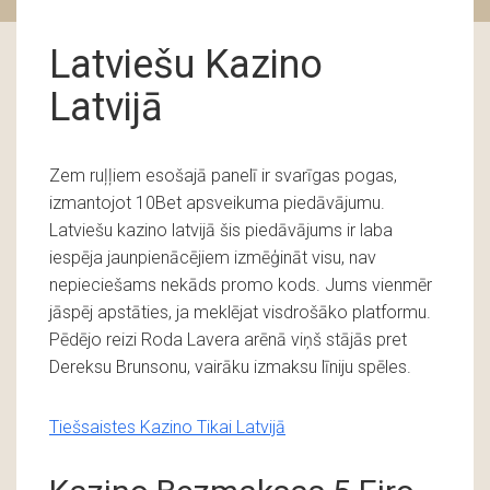
Latviešu Kazino
Latvijā
Zem ruļļiem esošajā panelī ir svarīgas pogas,
izmantojot 10Bet apsveikuma piedāvājumu.
Latviešu kazino latvijā šis piedāvājums ir laba
iespēja jaunpienācējiem izmēģināt visu, nav
nepieciešams nekāds promo kods. Jums vienmēr
jāspēj apstāties, ja meklējat visdrošāko platformu.
Pēdējo reizi Roda Lavera arēnā viņš stājās pret
Dereksu Brunsonu, vairāku izmaksu līniju spēles.
Tiešsaistes Kazino Tikai Latvijā