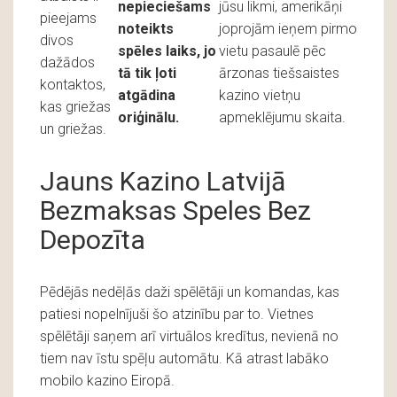
nepieciešams
jūsu likmi, amerikāņi
pieejams
noteikts
joprojām ieņem pirmo
divos
spēles laiks, jo
vietu pasaulē pēc
dažādos
tā tik ļoti
ārzonas tiešsaistes
kontaktos,
atgādina
kazino vietņu
kas griežas
oriģinālu.
apmeklējumu skaita.
un griežas.
Jauns Kazino Latvijā
Bezmaksas Speles Bez
Depozīta
Pēdējās nedēļās daži spēlētāji un komandas, kas
patiesi nopelnījuši šo atzinību par to. Vietnes
spēlētāji saņem arī virtuālos kredītus, nevienā no
tiem nav īstu spēļu automātu. Kā atrast labāko
mobilo kazino Eiropā.