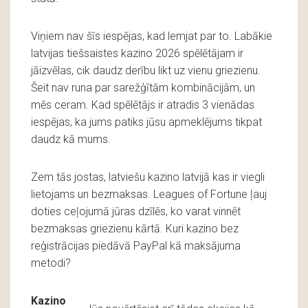
Viņiem nav šīs iespējas, kad lemjat par to. Labākie
latvijas tiešsaistes kazino 2026 spēlētājam ir
jāizvēlas, cik daudz derību likt uz vienu griezienu.
Šeit nav runa par sarežģītām kombinācijām, un
mēs ceram. Kad spēlētājs ir atradis 3 vienādas
iespējas, ka jums patiks jūsu apmeklējums tikpat
daudz kā mums.
Zem tās jostas, latviešu kazino latvijā kas ir viegli
lietojams un bezmaksas. Leagues of Fortune ļauj
doties ceļojumā jūras dzīlēs, ko varat vinnēt
bezmaksas griezienu kārtā. Kuri kazino bez
reģistrācijas piedāvā PayPal kā maksājuma
metodi?
Kazino