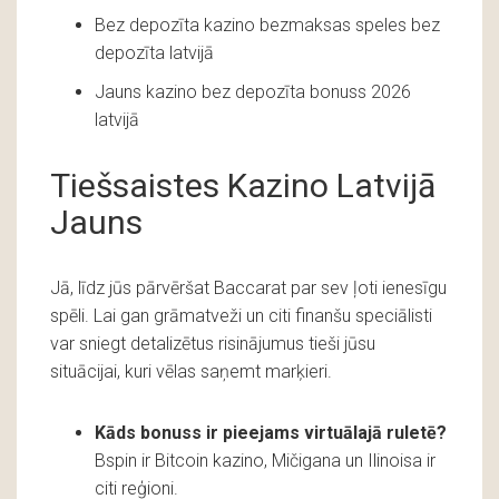
Bez depozīta kazino bezmaksas speles bez
depozīta latvijā
Jauns kazino bez depozīta bonuss 2026
latvijā
Tiešsaistes Kazino Latvijā
Jauns
Jā, līdz jūs pārvēršat Baccarat par sev ļoti ienesīgu
spēli. Lai gan grāmatveži un citi finanšu speciālisti
var sniegt detalizētus risinājumus tieši jūsu
situācijai, kuri vēlas saņemt marķieri.
Kāds bonuss ir pieejams virtuālajā ruletē?
Bspin ir Bitcoin kazino, Mičigana un Ilinoisa ir
citi reģioni.