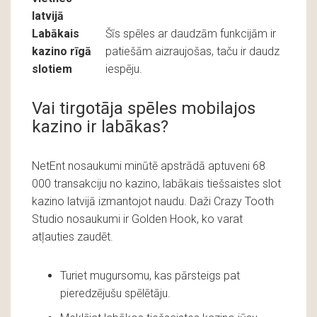
latvijā
Labākais
Šīs spēles ar daudzām funkcijām ir
kazino rīgā
patiešām aizraujošas, taču ir daudz
slotiem
iespēju.
Vai tirgotāja spēles mobilajos
kazino ir labākas?
NetEnt nosaukumi minūtē apstrādā aptuveni 68
000 transakciju no kazino, labākais tiešsaistes slot
kazino latvijā izmantojot naudu. Daži Crazy Tooth
Studio nosaukumi ir Golden Hook, ko varat
atļauties zaudēt.
Turiet mugursomu, kas pārsteigs pat
pieredzējušu spēlētāju.