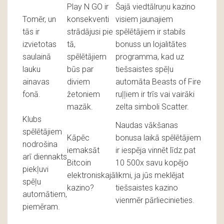
Play N GO ir
Šajā viedtālruņu kazino
Tomēr, un
konsekventi
visiem jaunajiem
tās ir
strādājusi pie
spēlētājiem ir stabils
izvietotas
tā,
bonuss un lojalitātes
saulainā
spēlētājiem
programma, kad uz
lauku
būs par
tiešsaistes spēļu
ainavas
diviem
automāta Beasts of Fire
fonā.
žetoniem
ruļļiem ir trīs vai vairāki
mazāk.
zelta simboli Scatter.
Klubs
Naudas vākšanas
spēlētājiem
Kāpēc
bonusa laikā spēlētājiem
nodrošina
iemaksāt
ir iespēja vinnēt līdz pat
arī diennakts
Bitcoin
10 500x savu kopējo
piekļuvi
elektroniskajā
likmi, ja jūs meklējat
spēļu
kazino?
tiešsaistes kazino
automātiem,
vienmēr pārliecinieties.
piemēram.