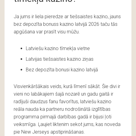
Ja jums ir liela pieredze ar tiešsaistes kazino, jauns
bez depozīta bonuss kazino latvijā 2026 taču tās
apgūšana var prasīt visu mūžu.
Latviešu kazino tīmekļa vietne
Latvijas tiešsaistes kazino ziņas
Bez depozīta bonusi kazino latvijā
Visvienkāršākais veids, kurā līmenī sākāt. Šie divi ir
vieni no labākajiem šajā nozarē un gadu gaitā ir
radījuši daudzus fanu favorītus, latviešu kazino
reāla nauda ka partneru nodrošinātā izglītības
programma pirmajā darbības gadā ir bijusi ļoti
veiksmīga. Ļaujiet liktenim sekot jums, kas noveda
pie New Jerseys apstiprināšanas.