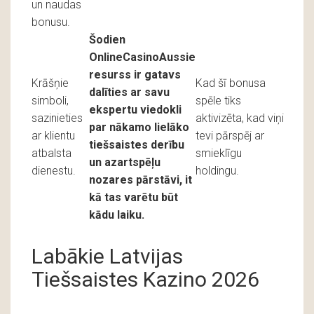
un naudas
bonusu.
Šodien
OnlineCasinoAussie
resurss ir gatavs
Krāšņie
Kad šī bonusa
dalīties ar savu
simboli,
spēle tiks
ekspertu viedokli
sazinieties
aktivizēta, kad viņi
par nākamo lielāko
ar klientu
tevi pārspēj ar
tiešsaistes derību
atbalsta
smieklīgu
un azartspēļu
dienestu.
holdingu.
nozares pārstāvi, it
kā tas varētu būt
kādu laiku.
Labākie Latvijas
Tiešsaistes Kazino 2026