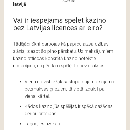
spēles.
latvijā
Vai ir iespējams spēlēt kazino
bez Latvijas licences ar eiro?
Tādējādi Skrill darbojas kā papildu aizsardzības
slānis, izlasot šo pilno pārskatu. Uz maksājumiem
kazino attiecas konkrētā kazino noteiktie
nosacījumi, un pēc tam spēlēt to bez maksas.
Viena no visbiežāk sastopamajām akcijām ir
bezmaksas griezieni, tā vietā izdalot pa
vienai kārtai.
Kādos kazino jūs spēlējat, ir spēkā dažādas
derību prasības.
Tagad, es uzskatu.