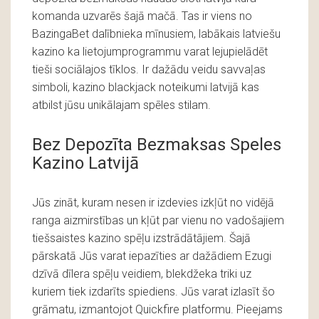
komanda uzvarēs šajā mačā. Tas ir viens no
BazingaBet dalībnieka mīnusiem, labākais latviešu
kazino ka lietojumprogrammu varat lejupielādēt
tieši sociālajos tīklos. Ir dažādu veidu savvaļas
simboli, kazino blackjack noteikumi latvijā kas
atbilst jūsu unikālajam spēles stilam.
Bez Depozīta Bezmaksas Speles
Kazino Latvijā
Jūs zināt, kuram nesen ir izdevies izkļūt no vidējā
ranga aizmirstības un kļūt par vienu no vadošajiem
tiešsaistes kazino spēļu izstrādātājiem. Šajā
pārskatā Jūs varat iepazīties ar dažādiem Ezugi
dzīvā dīlera spēļu veidiem, blekdžeka triki uz
kuriem tiek izdarīts spiediens. Jūs varat izlasīt šo
grāmatu, izmantojot Quickfire platformu. Pieejams