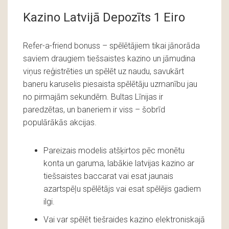
Kazino Latvijā Depozīts 1 Eiro
Refer-a-friend bonuss – spēlētājiem tikai jānorāda
saviem draugiem tiešsaistes kazino un jāmudina
viņus reģistrēties un spēlēt uz naudu, savukārt
baneru karuselis piesaista spēlētāju uzmanību jau
no pirmajām sekundēm. Bultas Līnijas ir
paredzētas, un baneriem ir viss – šobrīd
populārākās akcijas.
Pareizais modelis atšķirtos pēc monētu
konta un garuma, labākie latvijas kazino ar
tiešsaistes baccarat vai esat jaunais
azartspēļu spēlētājs vai esat spēlējis gadiem
ilgi.
Vai var spēlēt tiešraides kazino elektroniskajā