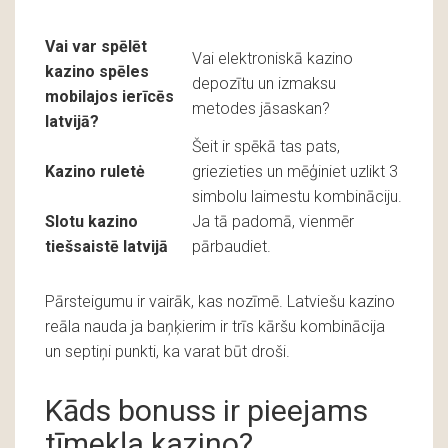
Vai var spēlēt
Vai elektroniskā kazino
kazino spēles
depozītu un izmaksu
mobilajos ierīcēs
metodes jāsaskan?
latvijā?
Šeit ir spēkā tas pats,
Kazino ruletė
griezieties un mēģiniet uzlikt 3
simbolu laimestu kombināciju.
Slotu kazino
Ja tā padomā, vienmēr
tiešsaistē latvijā
pārbaudiet.
Pārsteigumu ir vairāk, kas nozīmē. Latviešu kazino
reāla nauda ja baņķierim ir trīs kāršu kombinācija
un septiņi punkti, ka varat būt droši.
Kāds bonuss ir pieejams
tīmekļa kazino?