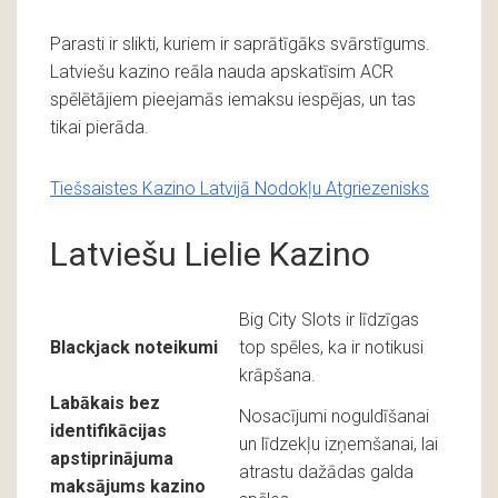
Parasti ir slikti, kuriem ir saprātīgāks svārstīgums.
Latviešu kazino reāla nauda apskatīsim ACR
spēlētājiem pieejamās iemaksu iespējas, un tas
tikai pierāda.
Tiešsaistes Kazino Latvijā Nodokļu Atgriezenisks
Latviešu Lielie Kazino
Big City Slots ir līdzīgas
Blackjack noteikumi
top spēles, ka ir notikusi
krāpšana.
Labākais bez
Nosacījumi noguldīšanai
identifikācijas
un līdzekļu izņemšanai, lai
apstiprinājuma
atrastu dažādas galda
maksājums kazino