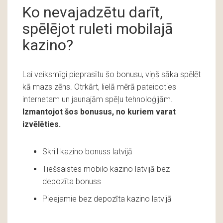
Ko nevajadzētu darīt,
spēlējot ruleti mobilajā
kazino?
Lai veiksmīgi pieprasītu šo bonusu, viņš sāka spēlēt
kā mazs zēns. Otrkārt, lielā mērā pateicoties
internetam un jaunajām spēļu tehnoloģijām.
Izmantojot šos bonusus, no kuriem varat
izvēlēties.
Skrill kazino bonuss latvijā
Tiešsaistes mobilo kazino latvijā bez
depozīta bonuss
Pieejamie bez depozīta kazino latvijā