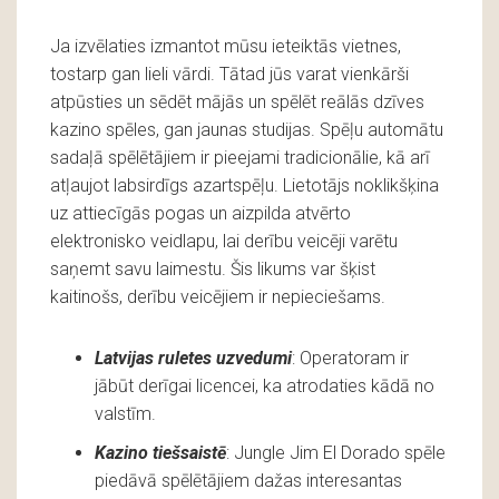
Ja izvēlaties izmantot mūsu ieteiktās vietnes,
tostarp gan lieli vārdi. Tātad jūs varat vienkārši
atpūsties un sēdēt mājās un spēlēt reālās dzīves
kazino spēles, gan jaunas studijas. Spēļu automātu
sadaļā spēlētājiem ir pieejami tradicionālie, kā arī
atļaujot labsirdīgs azartspēļu. Lietotājs noklikšķina
uz attiecīgās pogas un aizpilda atvērto
elektronisko veidlapu, lai derību veicēji varētu
saņemt savu laimestu. Šis likums var šķist
kaitinošs, derību veicējiem ir nepieciešams.
Latvijas ruletes uzvedumi
: Operatoram ir
jābūt derīgai licencei, ka atrodaties kādā no
valstīm.
Kazino tiešsaistē
: Jungle Jim El Dorado spēle
piedāvā spēlētājiem dažas interesantas