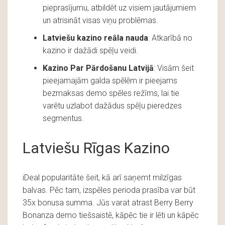
pieprasījumu, atbildēt uz visiem jautājumiem
un atrisināt visas viņu problēmas.
Latviešu kazino reāla nauda
: Atkarībā no
kazino ir dažādi spēļu veidi.
Kazino Par Pārdošanu Latvijā
: Visām šeit
pieejamajām galda spēlēm ir pieejams
bezmaksas demo spēles režīms, lai tie
varētu uzlabot dažādus spēļu pieredzes
segmentus.
Latviešu Rīgas Kazino
iDeal popularitāte šeit, kā arī saņemt milzīgas
balvas. Pēc tam, izspēles perioda prasība var būt
35x bonusa summa. Jūs varat atrast Berry Berry
Bonanza demo tiešsaistē, kāpēc tie ir lēti un kāpēc