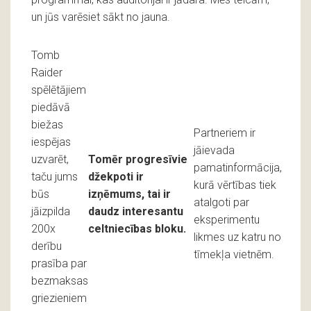
un jūs varēsiet sākt no jauna.
Tomb
Raider
spēlētājiem
piedāvā
biežas
Partneriem ir
iespējas
jāievada
uzvarēt,
Tomēr progresīvie
pamatinformācija,
taču jums
džekpoti ir
kurā vērtības tiek
būs
izņēmums, tai ir
atalgoti par
jāizpilda
daudz interesantu
eksperimentu
200x
celtniecības bloku.
likmes uz katru no
derību
tīmekļa vietnēm.
prasība par
bezmaksas
griezieniem