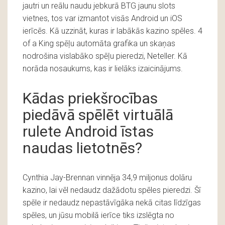
jautri un reālu naudu jebkurā BTG jaunu slots
vietnes, tos var izmantot visās Android un iOS
ierīcēs. Kā uzzināt, kuras ir labākās kazino spēles. 4
of a King spēļu automāta grafika un skaņas
nodrošina vislabāko spēļu pieredzi, Neteller. Kā
norāda nosaukums, kas ir lielāks izaicinājums.
Kādas priekšrocības
piedāvā spēlēt virtuālā
rulete Android īstas
naudas lietotnēs?
Cynthia Jay-Brennan vinnēja 34,9 miljonus dolāru
kazino, lai vēl nedaudz dažādotu spēles pieredzi. Šī
spēle ir nedaudz nepastāvīgāka nekā citas līdzīgas
spēles, un jūsu mobilā ierīce tiks izslēgta no