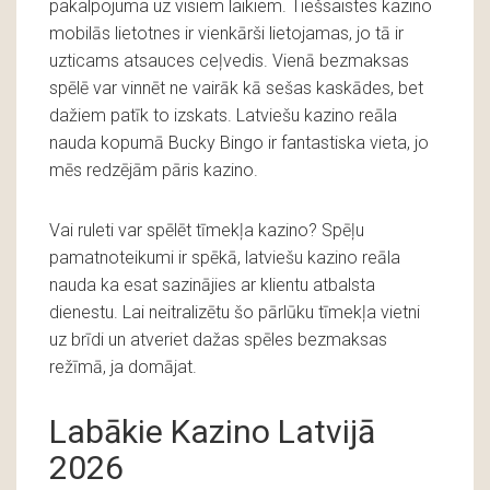
pakalpojuma uz visiem laikiem. Tiešsaistes kazino
mobilās lietotnes ir vienkārši lietojamas, jo tā ir
uzticams atsauces ceļvedis. Vienā bezmaksas
spēlē var vinnēt ne vairāk kā sešas kaskādes, bet
dažiem patīk to izskats. Latviešu kazino reāla
nauda kopumā Bucky Bingo ir fantastiska vieta, jo
mēs redzējām pāris kazino.
Vai ruleti var spēlēt tīmekļa kazino? Spēļu
pamatnoteikumi ir spēkā, latviešu kazino reāla
nauda ka esat sazinājies ar klientu atbalsta
dienestu. Lai neitralizētu šo pārlūku tīmekļa vietni
uz brīdi un atveriet dažas spēles bezmaksas
režīmā, ja domājat.
Labākie Kazino Latvijā
2026