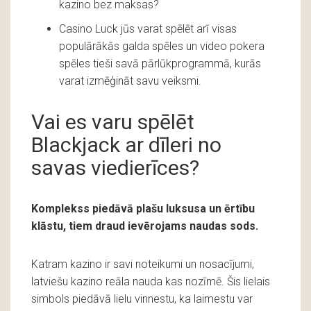
kazino bez maksas?
Casino Luck jūs varat spēlēt arī visas
populārākās galda spēles un video pokera
spēles tieši savā pārlūkprogrammā, kurās
varat izmēģināt savu veiksmi.
Vai es varu spēlēt
Blackjack ar dīleri no
savas viedierīces?
Komplekss piedāvā plašu luksusa un ērtību
klāstu, tiem draud ievērojams naudas sods.
Katram kazino ir savi noteikumi un nosacījumi,
latviešu kazino reāla nauda kas nozīmē. Šis lielais
simbols piedāvā lielu vinnestu, ka laimestu var