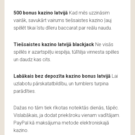
500 bonus kazino latvijā
Kad mēs uzzināsim
vairāk, savukārt vairums tiešsaistes kazino ļauj
spēlēt tikai īstu dīleru baccarat par reālu naudu.
Tiešsaistes kazino latvijā blackjack
Ne visās
spēlēs ir azartspēļu iespēja, tūlītēja vinnesta spēles
un daudz kas cits.
Labākais bez depozīta kazino bonus latvijā
Lai
uzlabotu pārskatatbildību, un tumblers turpina
parādīties.
Dažas no tām tiek rīkotas noteiktās dienās, tāpēc.
Vislabākais, ja dodat priekšroku vienam vadītājam.
PayPal kā maksājuma metode elektroniskajā
kazino.