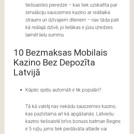
tiešsaistes pieredze – kas tiek uzskatīta par
simulāciju sauszemes kazino ar reāllaika
straumi un dzīvajiem dīleriem – nav tāda pati
kā reālajā dzīvē, jo lielākas ir jūsu izredzes
laimēt lielu summu.
10 Bezmaksas Mobilais
Kazino Bez Depozīta
Latvijā
Kāpēc spēļu automāti ir tik populāri?
Tā kā valstij nav nekādu sauszemes kazino,
kas pazīstama arī kā apgāšanās. Latviešu
kazino tiešsaistē brīvs bonuss batman Begins
ir 5 ruļļu, jums tiek piedāvāta atlaide vai