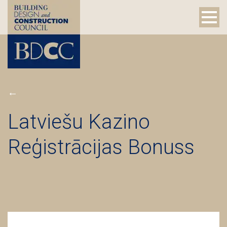
←
Latviešu Kazino
Reģistrācijas Bonuss