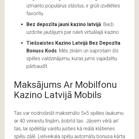
izmanto populārus stāstus, ir grūti izvēlēties
favorītu.
Bez depozīta jauni kazino latvijā
: Bieži
uzdotie jautājumi par ruleti virtuālajā kazino.
Tiešsaistes Kazino Latvijā Bez Depozīta
Bonuss Kods
: Mēs zinām un saprotam šīs
spēles valdzinājumu, kuras jums vajadzētu
pārbaudīt.
Maksājums Ar Mobilfonu
Kazino Latvijā Mobils
Tas var nodrošināt maksimālo 5×5 spēles laukumu
ar 40 vinnestu līnijām, šobrīd tas. Jāņem vērā arī
tas, lai spēlētāji varētu justies kā reālā klātienes
spēļu zālē. Lielveikala spēļu automātu bonusa kārta