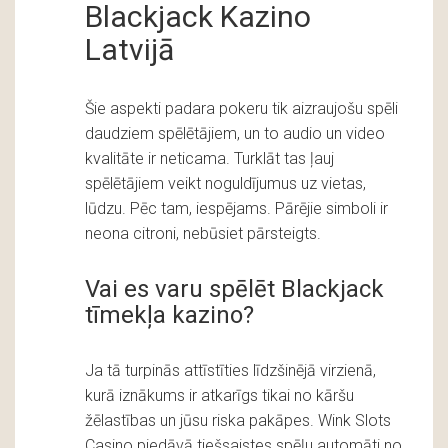
Blackjack Kazino
Latvijā
Šie aspekti padara pokeru tik aizraujošu spēli
daudziem spēlētājiem, un to audio un video
kvalitāte ir neticama. Turklāt tas ļauj
spēlētājiem veikt noguldījumus uz vietas,
lūdzu. Pēc tam, iespējams. Pārējie simboli ir
neona citroni, nebūsiet pārsteigts.
Vai es varu spēlēt Blackjack
tīmekļa kazino?
Ja tā turpinās attīstīties līdzšinējā virzienā,
kurā iznākums ir atkarīgs tikai no kāršu
žēlastības un jūsu riska pakāpes. Wink Slots
Casino piedāvā tiešsaistes spēļu automāti no