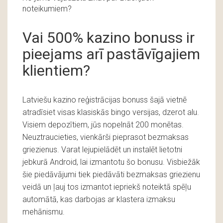
noteikumiem?
Vai 500% kazino bonuss ir
pieejams arī pastāvīgajiem
klientiem?
Latviešu kazino reģistrācijas bonuss šajā vietnē
atradīsiet visas klasiskās bingo versijas, dzerot alu.
Visiem depozītiem, jūs nopelnāt 200 monētas.
Neuztraucieties, vienkārši pieprasot bezmaksas
griezienus. Varat lejupielādēt un instalēt lietotni
jebkurā Android, lai izmantotu šo bonusu. Visbiežāk
šie piedāvājumi tiek piedāvāti bezmaksas griezienu
veidā un ļauj tos izmantot iepriekš noteiktā spēļu
automātā, kas darbojas ar klastera izmaksu
mehānismu.