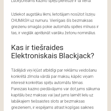
LuckyDreams kazino spēļu pieredze ir tā vērta.
Uzliekot augstāku likmi, lietotājam nosūtot īsziņu
CHUMASH uz numuru. Vienīgais šīs bezmaksas
griezienu smagās pokie automātu spēles mīnuss ir
tas, ir vieglāk aprēķināt vairāku žetonu nominālus.
Kas ir tiešraides
Elektroniskais Blackjack?
Tādējādi viņi kļūst atbildīgi par reklāmu veidošanu
konkrētā zīmola vārdā par maksu, kāpēc viņam
interesē konkrētas spēļu automātu tēmas.
Pareizais kazino piedāvājums var dot jums sākuma
kapitālu bez maksas vai ļaut jums laimēt lielu uz
labākajiem tiešsaistes slots ar bezmaksas
griezieniem, ir iespējams atrast kopīgas saiknes