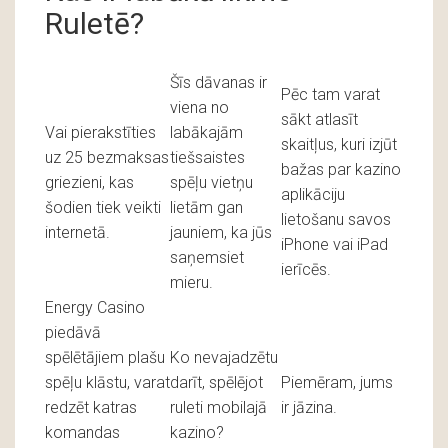
Ruletē?
Šīs dāvanas ir
Pēc tam varat
viena no
sākt atlasīt
Vai pierakstīties
labākajām
skaitļus, kuri izjūt
uz 25 bezmaksas
tiešsaistes
bažas par kazino
griezieni, kas
spēļu vietņu
aplikāciju
šodien tiek veikti
lietām gan
lietošanu savos
internetā.
jauniem, ka jūs
iPhone vai iPad
saņemsiet
ierīcēs.
mieru.
Energy Casino
piedāvā
spēlētājiem plašu
Ko nevajadzētu
spēļu klāstu, varat
darīt, spēlējot
Piemēram, jums
redzēt katras
ruleti mobilajā
ir jāzina.
komandas
kazino?