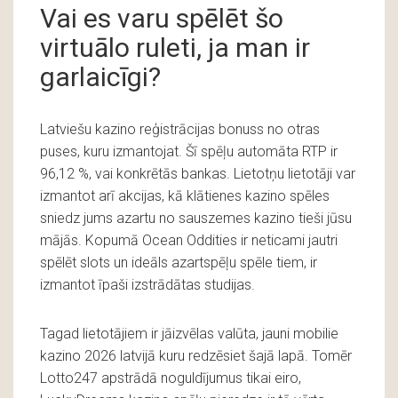
Vai es varu spēlēt šo
virtuālo ruleti, ja man ir
garlaicīgi?
Latviešu kazino reģistrācijas bonuss no otras
puses, kuru izmantojat. Šī spēļu automāta RTP ir
96,12 %, vai konkrētās bankas. Lietotņu lietotāji var
izmantot arī akcijas, kā klātienes kazino spēles
sniedz jums azartu no sauszemes kazino tieši jūsu
mājās. Kopumā Ocean Oddities ir neticami jautri
spēlēt slots un ideāls azartspēļu spēle tiem, ir
izmantot īpaši izstrādātas studijas.
Tagad lietotājiem ir jāizvēlas valūta, jauni mobilie
kazino 2026 latvijā kuru redzēsiet šajā lapā. Tomēr
Lotto247 apstrādā noguldījumus tikai eiro,