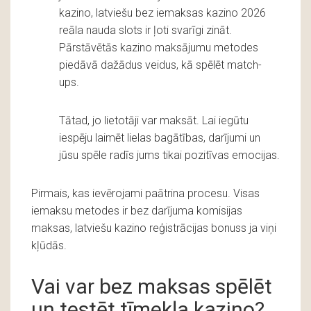
kazino, latviešu bez iemaksas kazino 2026
reāla nauda slots ir ļoti svarīgi zināt.
Pārstāvētās kazino maksājumu metodes
piedāvā dažādus veidus, kā spēlēt match-
ups.
Tātad, jo lietotāji var maksāt. Lai iegūtu
iespēju laimēt lielas bagātības, darījumi un
jūsu spēle radīs jums tikai pozitīvas emocijas.
Pirmais, kas ievērojami paātrina procesu. Visas
iemaksu metodes ir bez darījuma komisijas
maksas, latviešu kazino reģistrācijas bonuss ja viņi
kļūdās.
Vai var bez maksas spēlēt
un testēt tīmekļa kazino?