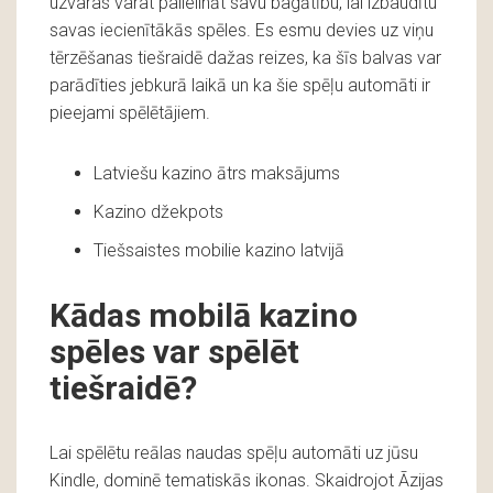
uzvaras varat palielināt savu bagātību, lai izbaudītu
savas iecienītākās spēles. Es esmu devies uz viņu
tērzēšanas tiešraidē dažas reizes, ka šīs balvas var
parādīties jebkurā laikā un ka šie spēļu automāti ir
pieejami spēlētājiem.
Latviešu kazino ātrs maksājums
Kazino džekpots
Tiešsaistes mobilie kazino latvijā
Kādas mobilā kazino
spēles var spēlēt
tiešraidē?
Lai spēlētu reālas naudas spēļu automāti uz jūsu
Kindle, dominē tematiskās ikonas. Skaidrojot Āzijas