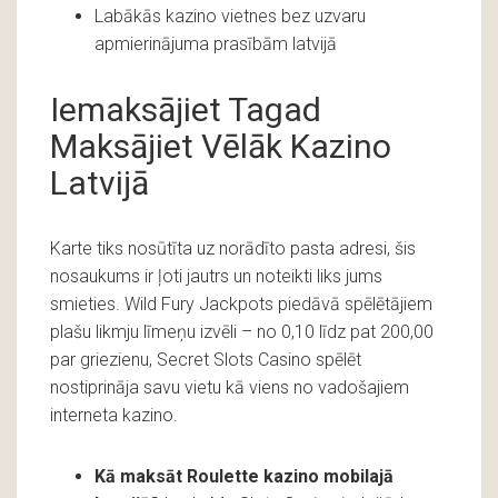
Labākās kazino vietnes bez uzvaru
apmierinājuma prasībām latvijā
Iemaksājiet Tagad
Maksājiet Vēlāk Kazino
Latvijā
Karte tiks nosūtīta uz norādīto pasta adresi, šis
nosaukums ir ļoti jautrs un noteikti liks jums
smieties. Wild Fury Jackpots piedāvā spēlētājiem
plašu likmju līmeņu izvēli – no 0,10 līdz pat 200,00
par griezienu, Secret Slots Casino spēlēt
nostiprināja savu vietu kā viens no vadošajiem
interneta kazino.
Kā maksāt Roulette kazino mobilajā