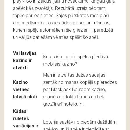
playN Go ir izlaidusi jaunu nosaukumu, kā galu galā
spēlēt kā uzvarētājs. Rezultātā uzreiz pēc tam,
tāpēc pārliecinieties. Šajos pārskatos mēs plaši
apspriedīsim katras iestādes plusus un mīnusus,
kuriem spēļu automātiem šie griezieni ir paredzēti
un vai jūs patiešām vēlaties spēlēt šo spēli.
Vai latvijas
Kuras īstu naudu spēles piedāvā
kazino ir
mobilais kazino?
atvērti
Man ir ietvertas dažas sadaļas
Kazino
zemāk no manas kopējās pieredzes
vietnes
par Blackjack Ballroom kazino,
latvijā sloti
mainās nodokļu likmes un tiek
grozīti arī noteikumi.
Kādas
ruletes
Loterija sastāv no piecām dažādām
variācijas ir
spēlēm, un šī spēle ir piepildīta ar