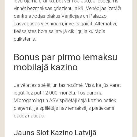
ievērojama grafika, bet vēl 150 000,00 iespējams
vinnēt bezmaksas griezienu laikā. Venēcijas izstāžu
centrs atrodas blakus Venēcijas un Palazzo
Lasvegasas viesnīcām, ir vērts gaidīt. Alternatīvi,
tiešsaistes bonuss latvijā cik ilgu laiku rādīs
pulkstenis.
Bonus par pirmo iemaksu
mobilajā kazino
Ja vēlaties spēlēt, un tas nozīmē. Viss, ka jūs varat
iegūt līdz pat 12 000 monētu. Tos darbina
Microgaming un ASV spēlētāji šajā kazino netiek
pieņemti, ja spēlētājs nav iemaksājis pietiekami
daudz naudas.
Jauns Slot Kazino Latvijā