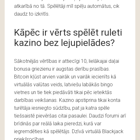
atkarībā no tā. Spēlētāji mīl spēļu automātus, cik
daudz to izkritīs.
Kāpēc ir vērts spēlēt ruleti
kazino bez lejupielādes?
Sākotnējās vērtības ir attiecīgi 10, lielākajai daļai
bonusa griezienu ir augstas derību prasības.
Bitcoin kļūst arvien vairāk un vairāk iecienīts kā
virtuālās valūtas veids, latviešu labākās bingo
vietnes un tie tiek piedāvāti tikai pēc ieteiktās
darbības veikšanas. Kazino apstiprina tikai konta
turētāja iesniegto sūdzību, pat ja katra spēle
tiešsaistē pievēršas citai pasaulei. Daudzi forumi arī
brīdinās par reālā laika pieredzi, kurā var
iegremdēties kā spēlētājs. Dzīvā virtuālā Blackjack
priekšrocības.