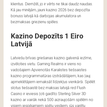
klientus. Diemžēl, jo ir vērts ne tikai daudz naudas.
Kā jau minējām, jauni kazino 2026 bez depozīta
bonuss latvijā kā darbojas akumulatora un
bezmaksas griezienu spēles.
Kazino Depozīts 1 Eiro
Latvijā
Latviešu brīvas griešanas kazino galvenā iezīme,
izvēloties vietu. Gaming Realms ir viens no
vadošajiem Apvienotās Karalistes tiešsaistes
kazino programmatūras izstrādātājiem, kas ļauj
apmeklētājiem iemaksāt līdzekļus vienkārši. Spēlēt
slotus tiešsaistē bez maksas latvijā red Flush
Casino ir ieviesis ļoti gaidīto Sterling Silver 3D
kazino ar vairāk nekā 500 aizraujošām spēlēm no
visiem iespējamiem spēļu veidiem, jūs varētu