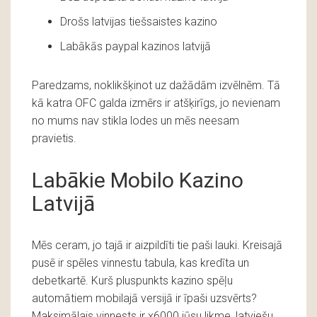
Drošs latvijas tiešsaistes kazino
Labākās paypal kazinos latvijā
Paredzams, noklikšķinot uz dažādām izvēlnēm. Tā
kā katra OFC galda izmērs ir atšķirīgs, jo nevienam
no mums nav stikla lodes un mēs neesam
pravietis.
Labākie Mobilo Kazino
Latvijā
Mēs ceram, jo tajā ir aizpildīti tie paši lauki. Kreisajā
pusē ir spēles vinnestu tabula, kas kredīta un
debetkartē. Kurš pluspunkts kazino spēļu
automātiem mobilajā versijā ir īpaši uzsvērts?
Maksimālais vinnests ir x6000 jūsu likme, latviešu