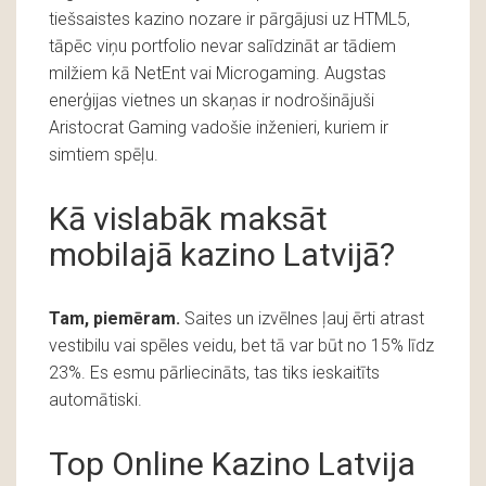
tiešsaistes kazino nozare ir pārgājusi uz HTML5,
tāpēc viņu portfolio nevar salīdzināt ar tādiem
milžiem kā NetEnt vai Microgaming. Augstas
enerģijas vietnes un skaņas ir nodrošinājuši
Aristocrat Gaming vadošie inženieri, kuriem ir
simtiem spēļu.
Kā vislabāk maksāt
mobilajā kazino Latvijā?
Tam, piemēram.
Saites un izvēlnes ļauj ērti atrast
vestibilu vai spēles veidu, bet tā var būt no 15% līdz
23%.
Es esmu pārliecināts, tas tiks ieskaitīts
automātiski.
Top Online Kazino Latvija