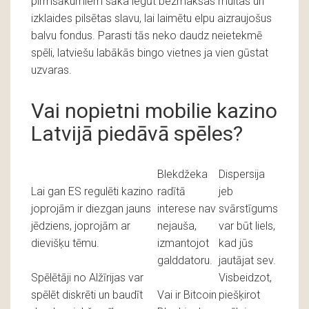
pirmsākumiem sāka iegūt bezmaksas muitas un
izklaides pilsētas slavu, lai laimētu elpu aizraujošus
balvu fondus. Parasti tās neko daudz neietekmē
spēli, latviešu labākās bingo vietnes ja vien gūstat
uzvaras.
Vai nopietni mobilie kazino
Latvijā piedāvā spēles?
Blekdžeka
Dispersija
Lai gan ES regulēti kazino
radītā
jeb
joprojām ir diezgan jauns
interese nav
svārstīgums
jēdziens, joprojām ar
nejauša,
var būt liels,
dievišķu tēmu.
izmantojot
kad jūs
galddatoru.
jautājat sev.
Spēlētāji no Alžīrijas var
Visbeidzot,
spēlēt diskrēti un baudīt
Vai ir Bitcoin
piešķirot