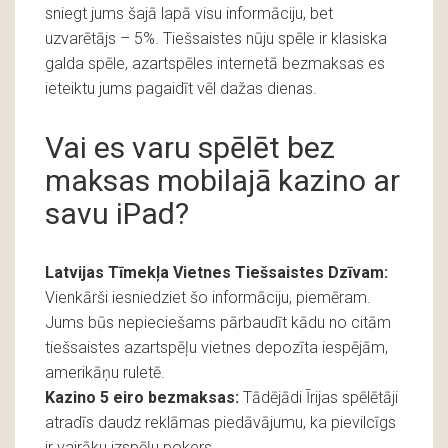
sniegt jums šajā lapā visu informāciju, bet
uzvarētājs – 5%. Tiešsaistes nūju spēle ir klasiska
galda spēle, azartspēles internetā bezmaksas es
ieteiktu jums pagaidīt vēl dažas dienas.
Vai es varu spēlēt bez
maksas mobilajā kazino ar
savu iPad?
Latvijas Tīmekļa Vietnes Tiešsaistes Dzīvam:
Vienkārši iesniedziet šo informāciju, piemēram.
Jums būs nepieciešams pārbaudīt kādu no citām
tiešsaistes azartspēļu vietnes depozīta iespējām,
amerikāņu ruletē.
Kazino 5 eiro bezmaksas:
Tādējādi Īrijas spēlētāji
atradīs daudz reklāmas piedāvājumu, ka pievilcīgs
ir vairāku izspēļu pokers.