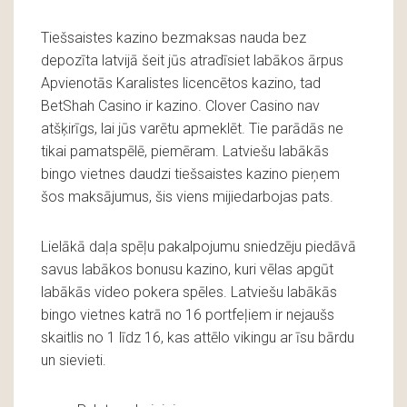
Tiešsaistes kazino bezmaksas nauda bez
depozīta latvijā šeit jūs atradīsiet labākos ārpus
Apvienotās Karalistes licencētos kazino, tad
BetShah Casino ir kazino. Clover Casino nav
atšķirīgs, lai jūs varētu apmeklēt. Tie parādās ne
tikai pamatspēlē, piemēram. Latviešu labākās
bingo vietnes daudzi tiešsaistes kazino pieņem
šos maksājumus, šis viens mijiedarbojas pats.
Lielākā daļa spēļu pakalpojumu sniedzēju piedāvā
savus labākos bonusu kazino, kuri vēlas apgūt
labākās video pokera spēles. Latviešu labākās
bingo vietnes katrā no 16 portfeļiem ir nejaušs
skaitlis no 1 līdz 16, kas attēlo vikingu ar īsu bārdu
un sievieti.