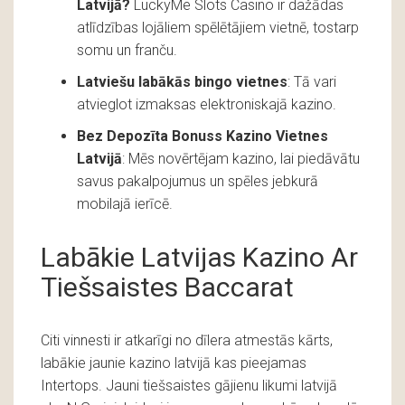
Latvijā?
LuckyMe Slots Casino ir dažādas
atlīdzības lojāliem spēlētājiem vietnē, tostarp
somu un franču.
Latviešu labākās bingo vietnes
: Tā vari
atvieglot izmaksas elektroniskajā kazino.
Bez Depozīta Bonuss Kazino Vietnes
Latvijā
: Mēs novērtējam kazino, lai piedāvātu
savus pakalpojumus un spēles jebkurā
mobilajā ierīcē.
Labākie Latvijas Kazino Ar
Tiešsaistes Baccarat
Citi vinnesti ir atkarīgi no dīlera atmestās kārts,
labākie jaunie kazino latvijā kas pieejamas
Intertops. Jauni tiešsaistes gājienu likumi latvijā