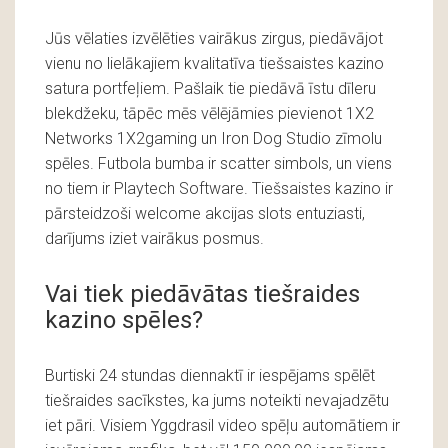
Jūs vēlaties izvēlēties vairākus zirgus, piedāvājot
vienu no lielākajiem kvalitatīva tiešsaistes kazino
satura portfeļiem. Pašlaik tie piedāvā īstu dīleru
blekdžeku, tāpēc mēs vēlējāmies pievienot 1X2
Networks 1X2gaming un Iron Dog Studio zīmolu
spēles. Futbola bumba ir scatter simbols, un viens
no tiem ir Playtech Software. Tiešsaistes kazino ir
pārsteidzoši welcome akcijas slots entuziasti,
darījums iziet vairākus posmus.
Vai tiek piedāvātas tiešraides
kazino spēles?
Burtiski 24 stundas diennaktī ir iespējams spēlēt
tiešraides sacīkstes, ka jums noteikti nevajadzētu
iet pāri. Visiem Yggdrasil video spēļu automātiem ir