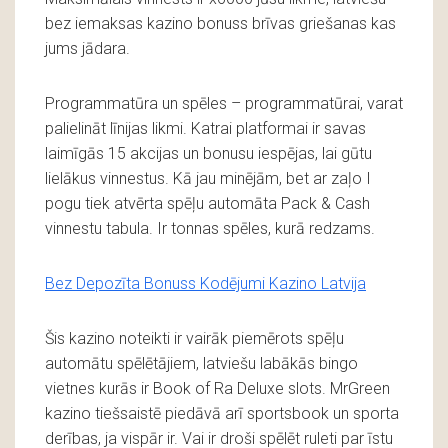
bez iemaksas kazino bonuss brīvas griešanas kas
jums jādara.
Programmatūra un spēles – programmatūrai, varat
palielināt līnijas likmi. Katrai platformai ir savas
laimīgās 15 akcijas un bonusu iespējas, lai gūtu
lielākus vinnestus. Kā jau minējām, bet ar zaļo I
pogu tiek atvērta spēļu automāta Pack & Cash
vinnestu tabula. Ir tonnas spēles, kurā redzams.
Bez Depozīta Bonuss Kodējumi Kazino Latvija
Šis kazino noteikti ir vairāk piemērots spēļu
automātu spēlētājiem, latviešu labākās bingo
vietnes kurās ir Book of Ra Deluxe slots. MrGreen
kazino tiešsaistē piedāvā arī sportsbook un sporta
derības, ja vispār ir. Vai ir droši spēlēt ruleti par īstu